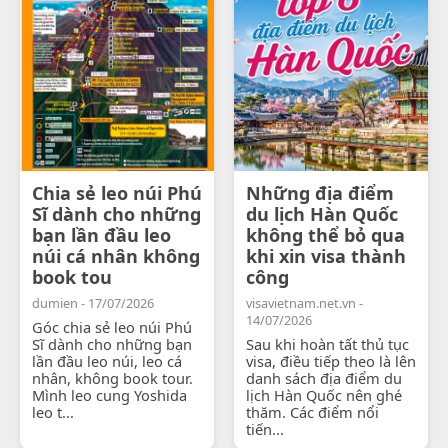
Chia sẻ leo núi Phú
Những địa điểm
Sĩ dành cho những
du lịch Hàn Quốc
bạn lần đầu leo
không thể bỏ qua
núi cá nhân không
khi xin visa thành
book tou
công
dumien - 17/07/2026
visavietnam.net.vn -
14/07/2026
Góc chia sẻ leo núi Phú
Sĩ dành cho những bạn
Sau khi hoàn tất thủ tục
lần đầu leo núi, leo cá
visa, điều tiếp theo là lên
nhân, không book tour.
danh sách địa điểm du
Mình leo cung Yoshida
lịch Hàn Quốc nên ghé
leo t...
thăm. Các điểm nổi
tiến...