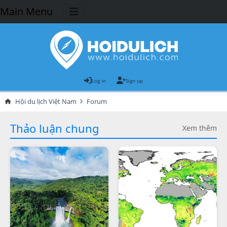
Main Menu
Log in
Sign up
Hội du lịch Việt Nam
Forum
Thảo luận chung
Xem thêm