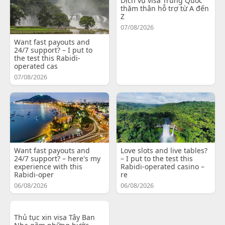
Dịch vụ visa Trung Quốc
thăm thân hỗ trợ từ A đến
Z
07/08/2026
Want fast payouts and
24/7 support? – I put to
the test this Rabidi-
operated cas
07/08/2026
Want fast payouts and
Love slots and live tables?
24/7 support? – here's my
– I put to the test this
experience with this
Rabidi-operated casino –
Rabidi-oper
re
06/08/2026
06/08/2026
Thủ tục xin visa Tây Ban