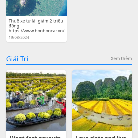
Thuê xe tự lái giảm 2 triệu
đồng
https://www.bonboncar.vn/
19/08/2024
Giải Trí
Xem thêm
Want fast payouts
Love slots and live