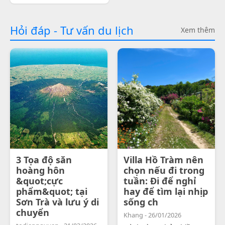
Hỏi đáp - Tư vấn du lịch
Xem thêm
3 Tọa độ săn
Villa Hồ Tràm nên
hoàng hôn
chọn nếu đi trong
&quot;cực
tuần: Đi để nghỉ
phẩm&quot; tại
hay để tìm lại nhịp
Sơn Trà và lưu ý di
sống ch
chuyển
Khang - 26/01/2026