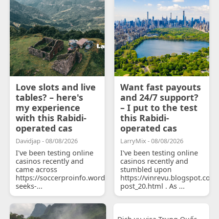
Love slots and live
Want fast payouts
tables? – here's
and 24/7 support?
my experience
– I put to the test
with this Rabidi-
this Rabidi-
operated cas
operated cas
Davidjap - 08/08/2026
LarryMix - 08/08/2026
I've been testing online
I've been testing online
casinos recently and
casinos recently and
came across
stumbled upon
https://soccerproinfo.wordpress.com/2026/07/11/courtois-
https://vinrevu.blogspot.com
seeks-...
post_20.html . As ...