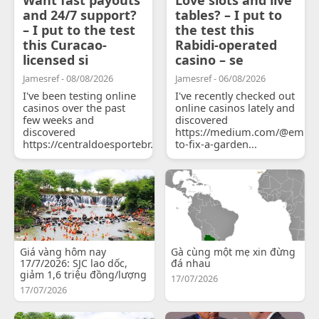
and 24/7 support?
tables? – I put to
– I put to the test
the test this
this Curacao-
Rabidi-operated
licensed si
casino – se
Jamesref - 08/08/2026
Jamesref - 06/08/2026
I've been testing online
I've recently checked out
casinos over the past
online casinos lately and
few weeks and
discovered
discovered
https://medium.com/@emily
https://centraldoesportebr.substack.com/p/cucure...
to-fix-a-garden...
Giá vàng hôm nay
Gà cùng một mẹ xin đừng
17/7/2026: SJC lao dốc,
đá nhau
giảm 1,6 triệu đồng/lượng
17/07/2026
17/07/2026