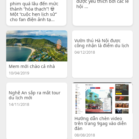
được yêu thích bởi các lễ
phim quá lâu đến mức
hội ...
thành “hóa thạch”! 💀
Một “cuộc hẹn lịch sử”
cho fan điện ảnh tạ...
Vườn thú Hà Nội được
công nhận là điểm du lịch
04/12/2018
Mem mới chào cả nhà
10/04/2019
Nghệ An sắp ra mắt tour
du lịch mới
14/11/2018
Hướng dẫn chèn video
trên trang 9gag vào diễn
đàn
08/08/2018