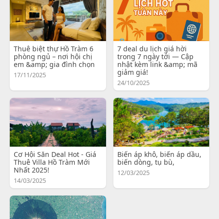
Thuê biệt thự Hồ Tràm 6
7 deal du lịch giá hời
phòng ngủ – nơi hội chị
trong 7 ngày tới — Cập
em &amp; gia đình chọn
nhật kèm link &amp; mã
giảm giá!
17/11/2025
24/10/2025
Cơ Hội Săn Deal Hot - Giá
Biến áp khô, biến áp dầu,
Thuê Villa Hồ Tràm Mới
biến dòng, tụ bù,
Nhất 2025!
12/03/2025
14/03/2025