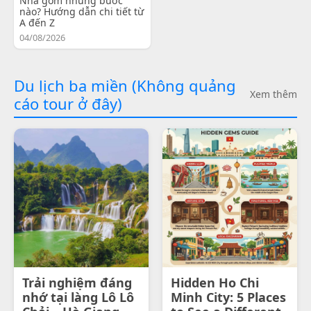
Nha gồm những bước
nào? Hướng dẫn chi tiết từ
A đến Z
04/08/2026
Du lịch ba miền (Không quảng
Xem thêm
cáo tour ở đây)
Trải nghiệm đáng
Hidden Ho Chi
nhớ tại làng Lô Lô
Minh City: 5 Places