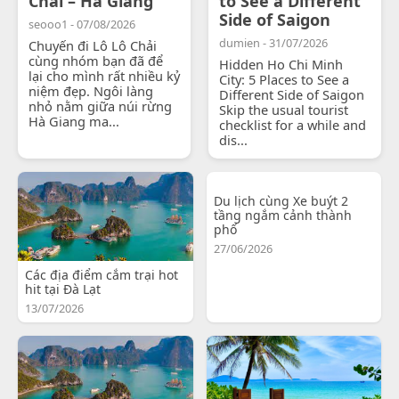
Chải – Hà Giang
to See a Different
Side of Saigon
seooo1 - 07/08/2026
dumien - 31/07/2026
Chuyến đi Lô Lô Chải
cùng nhóm bạn đã để
Hidden Ho Chi Minh
lại cho mình rất nhiều kỷ
City: 5 Places to See a
niệm đẹp. Ngôi làng
Different Side of Saigon
nhỏ nằm giữa núi rừng
Skip the usual tourist
Hà Giang ma...
checklist for a while and
dis...
Du lịch cùng Xe buýt 2
tầng ngắm cảnh thành
phố
27/06/2026
Các địa điểm cắm trại hot
hit tại Đà Lạt
13/07/2026