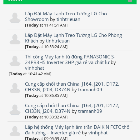
Lắp Đặt Máy Lạnh Treo Tường LG Cho
Showroom
by
tinhtrieuan
[
Today
at 11:41:51 AM]
Lắp Đặt Máy Lạnh Treo Tường LG Cho Phòng
Khách
by
tinhtrieuan
[
Today
at 10:53:24 AM]
Thi công Máy lạnh tủ đứng PANASONIC S-
24PB3H5 Inverter 3HP giá rẻ và chất lư
by
vinhphat
[
Today
at 10:41:42 AM]
Cung cấp chổi than China: J164, J201, D172,
CH33N, J204, D374N
by
tramanh09
[
Today
at 10:36:35 AM]
Cung cấp chổi than China: J164, J201, D172,
CH33N, J204, D374N
by
tramanh09
[
Today
at 10:33:32 AM]
Lắp hệ thống Máy lạnh âm trần DAIKIN FCFC thổi
đa hướng – Inverter giá rẻ
by
vinhphat
[
Today
at 09:05:59 AM]