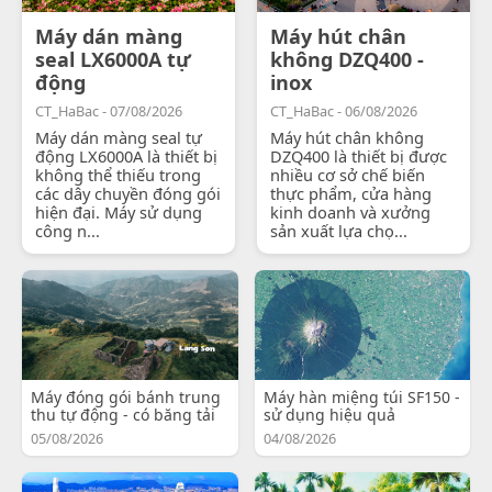
Máy dán màng
Máy hút chân
seal LX6000A tự
không DZQ400 -
động
inox
CT_HaBac - 07/08/2026
CT_HaBac - 06/08/2026
Máy dán màng seal tự
Máy hút chân không
động LX6000A là thiết bị
DZQ400 là thiết bị được
không thể thiếu trong
nhiều cơ sở chế biến
các dây chuyền đóng gói
thực phẩm, cửa hàng
hiện đại. Máy sử dụng
kinh doanh và xưởng
công n...
sản xuất lựa chọ...
Máy đóng gói bánh trung
Máy hàn miệng túi SF150 -
thu tự động - có băng tải
sử dụng hiệu quả
05/08/2026
04/08/2026