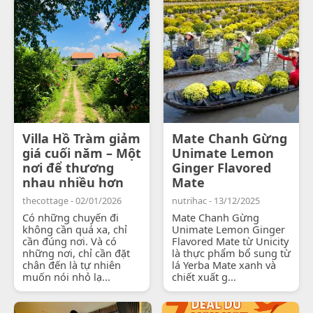
Villa Hồ Tràm giảm
Mate Chanh Gừng
giá cuối năm – Một
Unimate Lemon
nơi để thương
Ginger Flavored
nhau nhiều hơn
Mate
thecottage - 02/01/2026
nutrihac - 13/12/2025
Có những chuyến đi
Mate Chanh Gừng
không cần quá xa, chỉ
Unimate Lemon Ginger
cần đúng nơi. Và có
Flavored Mate từ Unicity
những nơi, chỉ cần đặt
là thực phẩm bổ sung từ
chân đến là tự nhiên
lá Yerba Mate xanh và
muốn nói nhỏ lạ...
chiết xuất g...