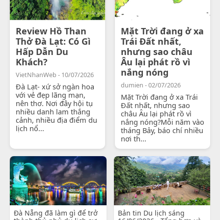
Review Hồ Than
Mặt Trời đang ở xa
Thở Đà Lạt: Có Gì
Trái Đất nhất,
Hấp Dẫn Du
nhưng sao châu
Khách?
Âu lại phát rồ vì
nắng nóng
VietNhanWeb - 10/07/2026
dumien - 02/07/2026
Đà Lạt- xứ sở ngàn hoa
với vẻ đẹp lãng mạn,
Mặt Trời đang ở xa Trái
nên thơ. Nơi đây hội tụ
Đất nhất, nhưng sao
nhiều danh lam thắng
châu Âu lại phát rồ vì
cảnh, nhiều địa điểm du
nắng nóng?Mỗi năm vào
lịch nổ...
tháng Bảy, báo chí nhiều
nơi th...
Đà Nẵng đã làm gì để trở
Bản tin Du lịch sáng