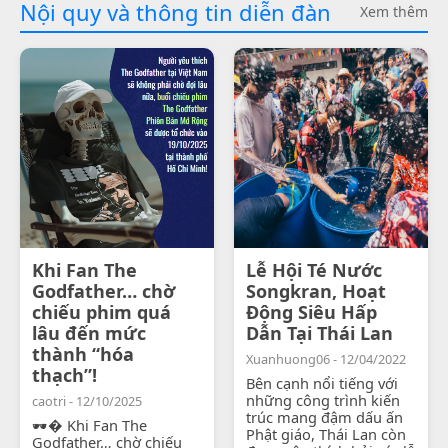
Nội quy và thông tin diễn đàn
Xem thêm
Khi Fan The
Lễ Hội Té Nước
Godfather… chờ
Songkran, Hoạt
chiếu phim quá
Động Siêu Hấp
lâu đến mức
Dẫn Tại Thái Lan
thành “hóa
Xuanhuong06 - 12/04/2022
thạch”!
Bên cạnh nổi tiếng với
những công trình kiến
caotri - 12/10/2025
trúc mang đậm dấu ấn
🕶� Khi Fan The
Phật giáo, Thái Lan còn
Godfather… chờ chiếu