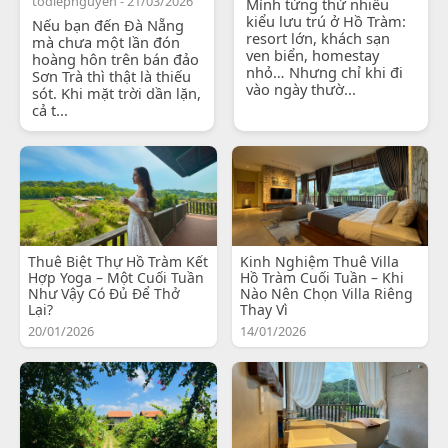
todiepnguyen - 21/03/2026
Mình từng thử nhiều
kiểu lưu trú ở Hồ Tràm:
Nếu bạn đến Đà Nẵng
resort lớn, khách sạn
mà chưa một lần đón
ven biển, homestay
hoàng hôn trên bán đảo
nhỏ… Nhưng chỉ khi đi
Sơn Trà thì thật là thiếu
vào ngày thườ...
sót. Khi mặt trời dần lặn,
cả t...
Thuê Biệt Thự Hồ Tràm Kết
Kinh Nghiệm Thuê Villa
Hợp Yoga – Một Cuối Tuần
Hồ Tràm Cuối Tuần – Khi
Như Vậy Có Đủ Để Thở
Nào Nên Chọn Villa Riêng
Lại?
Thay Vì
20/01/2026
14/01/2026