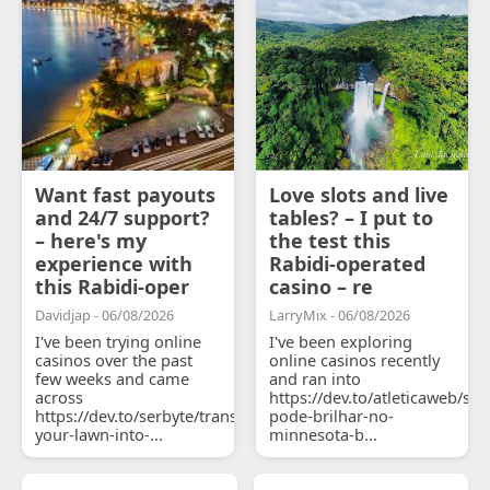
Want fast payouts
Love slots and live
and 24/7 support?
tables? – I put to
– here's my
the test this
experience with
Rabidi-operated
this Rabidi-oper
casino – re
Davidjap - 06/08/2026
LarryMix - 06/08/2026
I've been trying online
I've been exploring
casinos over the past
online casinos recently
few weeks and came
and ran into
across
https://dev.to/atleticaweb/sh
https://dev.to/serbyte/transform-
pode-brilhar-no-
your-lawn-into-...
minnesota-b...