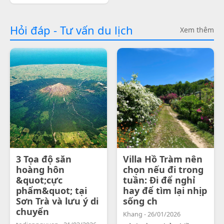
Hỏi đáp - Tư vấn du lịch
Xem thêm
3 Tọa độ săn
Villa Hồ Tràm nên
hoàng hôn
chọn nếu đi trong
&quot;cực
tuần: Đi để nghỉ
phẩm&quot; tại
hay để tìm lại nhịp
Sơn Trà và lưu ý di
sống ch
chuyển
Khang - 26/01/2026