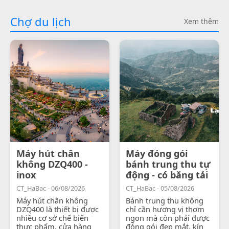
Chợ du lịch
Xem thêm
Máy hút chân
Máy đóng gói
không DZQ400 -
bánh trung thu tự
inox
động - có băng tải
CT_HaBac - 06/08/2026
CT_HaBac - 05/08/2026
Máy hút chân không
Bánh trung thu không
DZQ400 là thiết bị được
chỉ cần hương vị thơm
nhiều cơ sở chế biến
ngon mà còn phải được
thực phẩm, cửa hàng
đóng gói đẹp mắt, kín