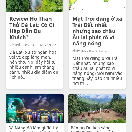
Review Hồ Than
Mặt Trời đang ở xa
Thở Đà Lạt: Có Gì
Trái Đất nhất,
Hấp Dẫn Du
nhưng sao châu
Khách?
Âu lại phát rồ vì
nắng nóng
VietNhanWeb - 10/07/2026
dumien - 02/07/2026
Đà Lạt- xứ sở ngàn hoa
với vẻ đẹp lãng mạn,
Mặt Trời đang ở xa Trái
nên thơ. Nơi đây hội tụ
Đất nhất, nhưng sao
nhiều danh lam thắng
châu Âu lại phát rồ vì
cảnh, nhiều địa điểm du
nắng nóng?Mỗi năm vào
lịch nổ...
tháng Bảy, báo chí nhiều
nơi th...
Đà Nẵng đã làm gì để trở
Bản tin Du lịch sáng