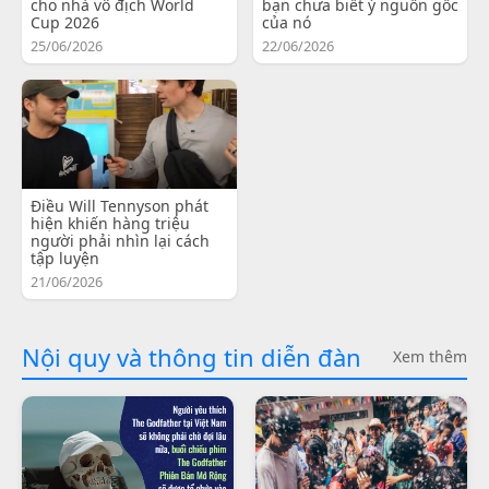
cho nhà vô địch World
bạn chưa biết ý nguồn gốc
Cup 2026
của nó
25/06/2026
22/06/2026
Điều Will Tennyson phát
hiện khiến hàng triệu
người phải nhìn lại cách
tập luyện
21/06/2026
Nội quy và thông tin diễn đàn
Xem thêm