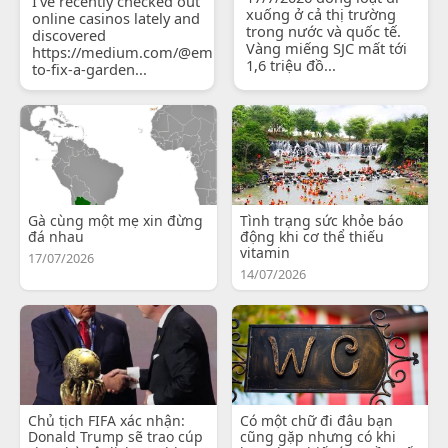
I've recently checked out
xuống ở cả thị trường
online casinos lately and
trong nước và quốc tế.
discovered
Vàng miếng SJC mất tới
https://medium.com/@emilyjohnsonready/how-
1,6 triệu đồ...
to-fix-a-garden...
Gà cùng một mẹ xin đừng
Tình trạng sức khỏe báo
đá nhau
động khi cơ thể thiếu
vitamin
17/07/2026
14/07/2026
Chủ tịch FIFA xác nhận:
Có một chữ đi đâu bạn
Donald Trump sẽ trao cúp
cũng gặp nhưng có khi