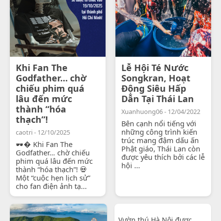
Khi Fan The
Lễ Hội Té Nước
Godfather… chờ
Songkran, Hoạt
chiếu phim quá
Động Siêu Hấp
lâu đến mức
Dẫn Tại Thái Lan
thành “hóa
Xuanhuong06 - 12/04/2022
thạch”!
Bên cạnh nổi tiếng với
những công trình kiến
caotri - 12/10/2025
trúc mang đậm dấu ấn
🕶� Khi Fan The
Phật giáo, Thái Lan còn
Godfather… chờ chiếu
được yêu thích bởi các lễ
phim quá lâu đến mức
hội ...
thành “hóa thạch”! 💀
Một “cuộc hẹn lịch sử”
cho fan điện ảnh tạ...
Vườn thú Hà Nội được