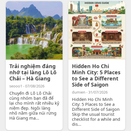
Trải nghiệm đáng
Hidden Ho Chi
nhớ tại làng Lô Lô
Minh City: 5 Places
Chải – Hà Giang
to See a Different
Side of Saigon
seooo1 - 07/08/2026
dumien - 31/07/2026
Chuyến đi Lô Lô Chải
cùng nhóm bạn đã để
Hidden Ho Chi Minh
lại cho mình rất nhiều kỷ
City: 5 Places to See a
niệm đẹp. Ngôi làng
Different Side of Saigon
nhỏ nằm giữa núi rừng
Skip the usual tourist
Hà Giang ma...
checklist for a while and
dis...