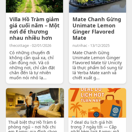
Villa Hồ Tràm giảm
Mate Chanh Gừng
giá cuối năm – Một
Unimate Lemon
nơi để thương
Ginger Flavored
nhau nhiều hơn
Mate
thecottage - 02/01/2026
nutrihac - 13/12/2025
Có những chuyến đi
Mate Chanh Gừng
không cần quá xa, chỉ
Unimate Lemon Ginger
cần đúng nơi. Và có
Flavored Mate từ Unicity
những nơi, chỉ cần đặt
là thực phẩm bổ sung từ
chân đến là tự nhiên
lá Yerba Mate xanh và
muốn nói nhỏ lạ...
chiết xuất g...
Thuê biệt thự Hồ Tràm 6
7 deal du lịch giá hời
phòng ngủ – nơi hội chị
trong 7 ngày tới — Cập
em &amp; gia đình chọn
nhật kèm link &amp; mã