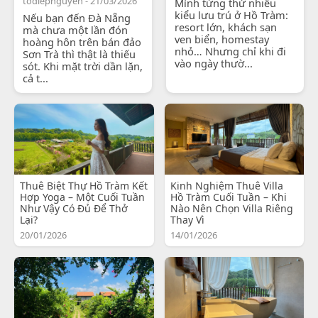
todiepnguyen - 21/03/2026
Mình từng thử nhiều
kiểu lưu trú ở Hồ Tràm:
Nếu bạn đến Đà Nẵng
resort lớn, khách sạn
mà chưa một lần đón
ven biển, homestay
hoàng hôn trên bán đảo
nhỏ… Nhưng chỉ khi đi
Sơn Trà thì thật là thiếu
vào ngày thườ...
sót. Khi mặt trời dần lặn,
cả t...
Thuê Biệt Thự Hồ Tràm Kết
Kinh Nghiệm Thuê Villa
Hợp Yoga – Một Cuối Tuần
Hồ Tràm Cuối Tuần – Khi
Như Vậy Có Đủ Để Thở
Nào Nên Chọn Villa Riêng
Lại?
Thay Vì
20/01/2026
14/01/2026