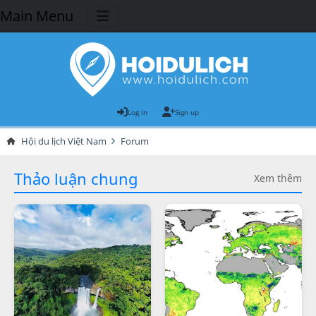
Main Menu
Log in
Sign up
Hội du lịch Việt Nam
Forum
Thảo luận chung
Xem thêm