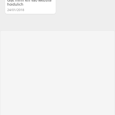
Giật mình khi vào website
hoidulich
24/01/2018