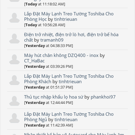
[
Today
at 11:18:02 AM]
Lắp Đặt Máy Lạnh Treo Tường Toshiba Cho
Phòng Học
by
tinhtrieuan
[
Today
at 10:56:28 AM]
Điện trở nhiệt, điện trở lò hơi, điện trở bể hóa
chất
by
tramanh09
[
Yesterday
at 04:38:33 PM]
Máy hút chân không DZQ400 - inox
by
CT_HaBac
[
Yesterday
at 03:39:26 PM]
Lắp Đặt Máy Lạnh Treo Tường Toshiba Cho
Phòng Khách
by
tinhtrieuan
[
Yesterday
at 01:51:37 PM]
Thủ tục nhập khẩu lọ hoa sứ
by
phankhoi97
[
Yesterday
at 12:44:44 PM]
Lắp Đặt Máy Lạnh Treo Tường Toshiba Cho
Phòng Ngủ
by
tinhtrieuan
[
Yesterday
at 11:42:39 AM]
Nhận thiết kế bản vẽ Autocard cho Máy lạnh âm