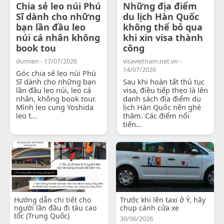
Chia sẻ leo núi Phú
Những địa điểm
Sĩ dành cho những
du lịch Hàn Quốc
bạn lần đầu leo
không thể bỏ qua
núi cá nhân không
khi xin visa thành
book tou
công
dumien - 17/07/2026
visavietnam.net.vn -
14/07/2026
Góc chia sẻ leo núi Phú
Sĩ dành cho những bạn
Sau khi hoàn tất thủ tục
lần đầu leo núi, leo cá
visa, điều tiếp theo là lên
nhân, không book tour.
danh sách địa điểm du
Mình leo cung Yoshida
lịch Hàn Quốc nên ghé
leo t...
thăm. Các điểm nổi
tiến...
Hướng dẫn chi tiết cho
Trước khi lên taxi ở Ý, hãy
người lần đầu đi tàu cao
chụp cánh cửa xe
tốc (Trung Quốc)
30/06/2026