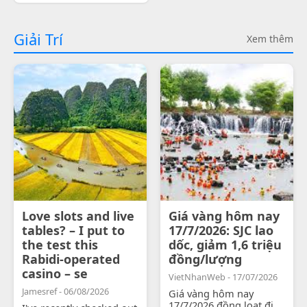
Giải Trí
Xem thêm
Love slots and live
Giá vàng hôm nay
tables? – I put to
17/7/2026: SJC lao
the test this
dốc, giảm 1,6 triệu
Rabidi-operated
đồng/lượng
casino – se
VietNhanWeb - 17/07/2026
Jamesref - 06/08/2026
Giá vàng hôm nay
17/7/2026 đồng loạt đi