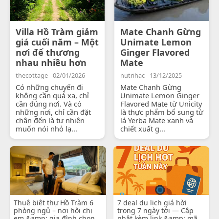
Villa Hồ Tràm giảm
Mate Chanh Gừng
giá cuối năm – Một
Unimate Lemon
nơi để thương
Ginger Flavored
nhau nhiều hơn
Mate
thecottage - 02/01/2026
nutrihac - 13/12/2025
Có những chuyến đi
Mate Chanh Gừng
không cần quá xa, chỉ
Unimate Lemon Ginger
cần đúng nơi. Và có
Flavored Mate từ Unicity
những nơi, chỉ cần đặt
là thực phẩm bổ sung từ
chân đến là tự nhiên
lá Yerba Mate xanh và
muốn nói nhỏ lạ...
chiết xuất g...
Thuê biệt thự Hồ Tràm 6
7 deal du lịch giá hời
phòng ngủ – nơi hội chị
trong 7 ngày tới — Cập
em &amp; gia đình chọn
nhật kèm link &amp; mã