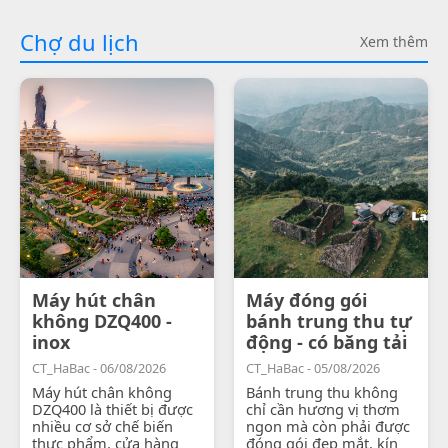
Chợ du lịch
Xem thêm
Máy hút chân
Máy đóng gói
không DZQ400 -
bánh trung thu tự
inox
động - có băng tải
CT_HaBac - 06/08/2026
CT_HaBac - 05/08/2026
Máy hút chân không
Bánh trung thu không
DZQ400 là thiết bị được
chỉ cần hương vị thơm
nhiều cơ sở chế biến
ngon mà còn phải được
thực phẩm, cửa hàng
đóng gói đẹp mắt, kín