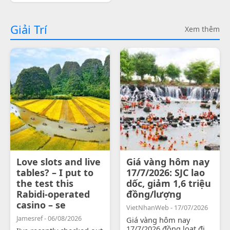
Giải Trí
Xem thêm
Love slots and live
Giá vàng hôm nay
tables? – I put to
17/7/2026: SJC lao
the test this
dốc, giảm 1,6 triệu
Rabidi-operated
đồng/lượng
casino – se
VietNhanWeb - 17/07/2026
Jamesref - 06/08/2026
Giá vàng hôm nay
17/7/2026 đồng loạt đi