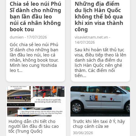
Chia sẻ leo núi Phú
Những địa điểm
Sĩ dành cho những
du lịch Hàn Quốc
bạn lần đầu leo
không thể bỏ qua
núi cá nhân không
khi xin visa thành
book tou
công
dumien - 17/07/2026
visavietnam.net.vn -
14/07/2026
Góc chia sẻ leo núi Phú
Sĩ dành cho những bạn
Sau khi hoàn tất thủ tục
lần đầu leo núi, leo cá
visa, điều tiếp theo là lên
nhân, không book tour.
danh sách địa điểm du
Mình leo cung Yoshida
lịch Hàn Quốc nên ghé
leo t...
thăm. Các điểm nổi
tiến...
Hướng dẫn chi tiết cho
Trước khi lên taxi ở Ý, hãy
người lần đầu đi tàu cao
chụp cánh cửa xe
tốc (Trung Quốc)
30/06/2026