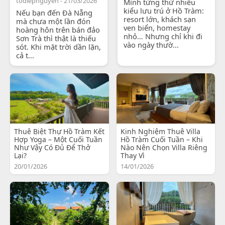
todiepnguyen - 21/03/2026
Mình từng thử nhiều
kiểu lưu trú ở Hồ Tràm:
Nếu bạn đến Đà Nẵng
resort lớn, khách sạn
mà chưa một lần đón
ven biển, homestay
hoàng hôn trên bán đảo
nhỏ… Nhưng chỉ khi đi
Sơn Trà thì thật là thiếu
vào ngày thườ...
sót. Khi mặt trời dần lặn,
cả t...
Thuê Biệt Thự Hồ Tràm Kết
Kinh Nghiệm Thuê Villa
Hợp Yoga – Một Cuối Tuần
Hồ Tràm Cuối Tuần – Khi
Như Vậy Có Đủ Để Thở
Nào Nên Chọn Villa Riêng
Lại?
Thay Vì
20/01/2026
14/01/2026