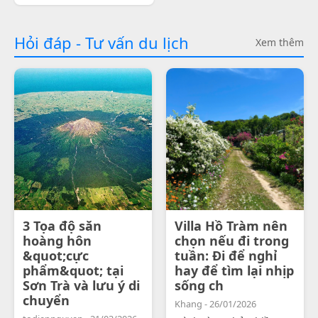
Hỏi đáp - Tư vấn du lịch
Xem thêm
3 Tọa độ săn
Villa Hồ Tràm nên
hoàng hôn
chọn nếu đi trong
&quot;cực
tuần: Đi để nghỉ
phẩm&quot; tại
hay để tìm lại nhịp
Sơn Trà và lưu ý di
sống ch
chuyển
Khang - 26/01/2026