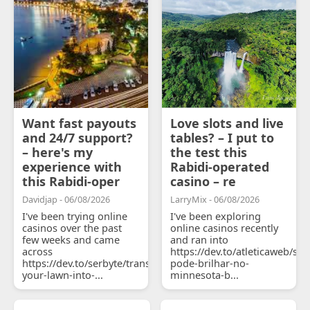
Want fast payouts
Love slots and live
and 24/7 support?
tables? – I put to
– here's my
the test this
experience with
Rabidi-operated
this Rabidi-oper
casino – re
Davidjap - 06/08/2026
LarryMix - 06/08/2026
I've been trying online
I've been exploring
casinos over the past
online casinos recently
few weeks and came
and ran into
across
https://dev.to/atleticaweb/sh
https://dev.to/serbyte/transform-
pode-brilhar-no-
your-lawn-into-...
minnesota-b...