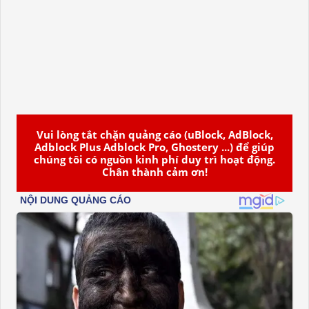
Vui lòng tắt chặn quảng cáo (uBlock, AdBlock,
Adblock Plus Adblock Pro, Ghostery ...) để giúp
chúng tôi có nguồn kinh phí duy trì hoạt động.
Chân thành cảm ơn!