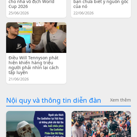
cho nhà vô địch World
bạn chưa biết ý nguồn gốc
Cup 2026
của nó
25/06/2026
22/06/2026
Điều Will Tennyson phát
hiện khiến hàng triệu
người phải nhìn lại cách
tập luyện
21/06/2026
Nội quy và thông tin diễn đàn
Xem thêm