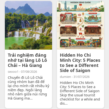
Trải nghiệm đáng
Hidden Ho Chi
nhớ tại làng Lô Lô
Minh City: 5 Places
Chải – Hà Giang
to See a Different
Side of Saigon
seooo1 - 07/08/2026
dumien - 31/07/2026
Chuyến đi Lô Lô Chải
cùng nhóm bạn đã để
Hidden Ho Chi Minh
lại cho mình rất nhiều kỷ
City: 5 Places to See a
niệm đẹp. Ngôi làng
Different Side of Saigon
nhỏ nằm giữa núi rừng
Skip the usual tourist
Hà Giang ma...
checklist for a while and
dis...