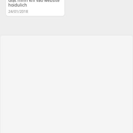
Giật mình khi vào website
hoidulich
24/01/2018