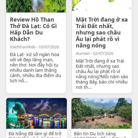
Review Hồ Than
Mặt Trời đang ở xa
Thở Đà Lạt: Có Gì
Trái Đất nhất,
Hấp Dẫn Du
nhưng sao châu
Khách?
Âu lại phát rồ vì
nắng nóng
VietNhanWeb - 10/07/2026
dumien - 02/07/2026
Đà Lạt- xứ sở ngàn hoa
với vẻ đẹp lãng mạn,
Mặt Trời đang ở xa Trái
nên thơ. Nơi đây hội tụ
Đất nhất, nhưng sao
nhiều danh lam thắng
châu Âu lại phát rồ vì
cảnh, nhiều địa điểm du
nắng nóng?Mỗi năm vào
lịch nổ...
tháng Bảy, báo chí nhiều
nơi th...
Đà Nẵng đã làm gì để trở
Bản tin Du lịch sáng