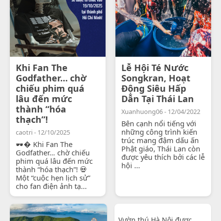
Khi Fan The
Lễ Hội Té Nước
Godfather… chờ
Songkran, Hoạt
chiếu phim quá
Động Siêu Hấp
lâu đến mức
Dẫn Tại Thái Lan
thành “hóa
Xuanhuong06 - 12/04/2022
thạch”!
Bên cạnh nổi tiếng với
những công trình kiến
caotri - 12/10/2025
trúc mang đậm dấu ấn
🕶� Khi Fan The
Phật giáo, Thái Lan còn
Godfather… chờ chiếu
được yêu thích bởi các lễ
phim quá lâu đến mức
hội ...
thành “hóa thạch”! 💀
Một “cuộc hẹn lịch sử”
cho fan điện ảnh tạ...
Vườn thú Hà Nội được