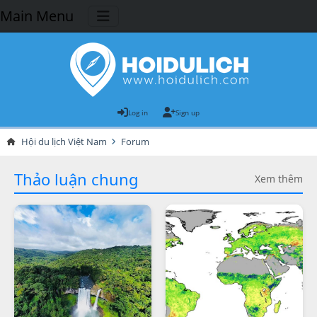
Main Menu
Log in
Sign up
Hội du lịch Việt Nam
Forum
Thảo luận chung
Xem thêm