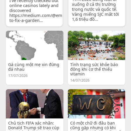
I've recently checked out
xuống ở cả thị trường
online casinos lately and
trong nước và quốc tế.
discovered
Vàng miếng SJC mất tới
https://medium.com/@emilyjohnsonready/how-
1,6 triệu đồ...
to-fix-a-garden...
Gà cùng một mẹ xin đừng
Tình trạng sức khỏe báo
đá nhau
động khi cơ thể thiếu
vitamin
17/07/2026
14/07/2026
Chủ tịch FIFA xác nhận:
Có một chữ đi đâu bạn
Donald Trump sẽ trao cúp
cũng gặp nhưng có khi