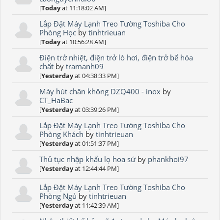
[
Today
at 11:18:02 AM]
Lắp Đặt Máy Lạnh Treo Tường Toshiba Cho
Phòng Học
by
tinhtrieuan
[
Today
at 10:56:28 AM]
Điện trở nhiệt, điện trở lò hơi, điện trở bể hóa
chất
by
tramanh09
[
Yesterday
at 04:38:33 PM]
Máy hút chân không DZQ400 - inox
by
CT_HaBac
[
Yesterday
at 03:39:26 PM]
Lắp Đặt Máy Lạnh Treo Tường Toshiba Cho
Phòng Khách
by
tinhtrieuan
[
Yesterday
at 01:51:37 PM]
Thủ tục nhập khẩu lọ hoa sứ
by
phankhoi97
[
Yesterday
at 12:44:44 PM]
Lắp Đặt Máy Lạnh Treo Tường Toshiba Cho
Phòng Ngủ
by
tinhtrieuan
[
Yesterday
at 11:42:39 AM]