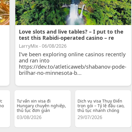
Love slots and live tables? – I put to the
test this Rabidi-operated casino – re
LarryMix - 06/08/2026
I've been exploring online casinos recently
and ran into
https://dev.to/atleticaweb/shabanov-pode-
brilhar-no-minnesota-b...
ực
Tư vấn xin visa đi
Dịch vụ visa Thụy Điển
ho
Hungary chuyên nghiệp,
trọn gói – Tỷ lệ đậu cao,
thủ tục đơn giản
thủ tục nhanh chóng
03/08/2026
29/07/2026