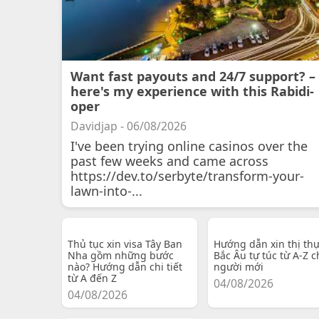
Want fast payouts and 24/7 support? –
here's my experience with this Rabidi-
oper
Davidjap - 06/08/2026
I've been trying online casinos over the
past few weeks and came across
https://dev.to/serbyte/transform-your-
lawn-into-...
Thủ tục xin visa Tây Ban
Hướng dẫn xin thị th
Nha gồm những bước
Bắc Âu tự túc từ A-Z c
nào? Hướng dẫn chi tiết
người mới
từ A đến Z
04/08/2026
04/08/2026