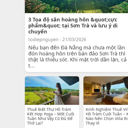
3 Tọa độ săn hoàng hôn &quot;cực
phẩm&quot; tại Sơn Trà và lưu ý di
chuyển
todiepnguyen - 21/03/2026
Nếu bạn đến Đà Nẵng mà chưa một lần
đón hoàng hôn trên bán đảo Sơn Trà thì
thật là thiếu sót. Khi mặt trời dần lặn, cả
t...
Thuê Biệt Thự Hồ Tràm
Kinh Nghiệm Thuê Vil
Kết Hợp Yoga – Một Cuối
Hồ Tràm Cuối Tuần – 
Tuần Như Vậy Có Đủ Để
Nào Nên Chọn Villa R
Thở Lại?
Thay Vì