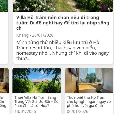
Villa Hồ Tràm nên chọn nếu đi trong
tuần: Đi để nghỉ hay để tìm lại nhịp sống
ch
Khang - 26/01/2026
Mình từng thử nhiều kiểu lưu trú ở Hồ
Tràm: resort lớn, khách sạn ven biển,
homestay nhỏ… Nhưng chỉ khi đi vào ngày
thườ...
la
Thuê Villa Hồ Tràm Sang
Thuê biệt thự Hồ Tràm
Khi
Trọng Với Giá Ưu Đãi – Có
cho kỳ nghỉ ngắn ngày có
iêng
Phải Chỉ Là Lời Hứa?
phù hợp với gia đình
13/01/2026
06/01/2026