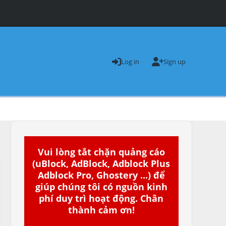
Log in
Sign up
Vui lòng tắt chặn quảng cáo
(uBlock, AdBlock, Adblock Plus
Adblock Pro, Ghostery ...) để
giúp chúng tôi có nguồn kinh
phí duy trì hoạt động. Chân
thành cảm ơn!