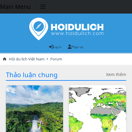
Main Menu
Log in
Sign up
Hội du lịch Việt Nam
Forum
Thảo luận chung
Xem thêm