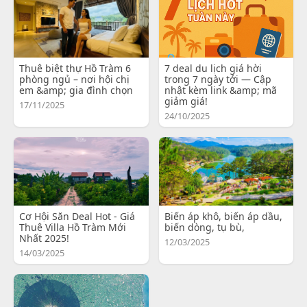
Thuê biệt thự Hồ Tràm 6
7 deal du lịch giá hời
phòng ngủ – nơi hội chị
trong 7 ngày tới — Cập
em &amp; gia đình chọn
nhật kèm link &amp; mã
giảm giá!
17/11/2025
24/10/2025
Cơ Hội Săn Deal Hot - Giá
Biến áp khô, biến áp dầu,
Thuê Villa Hồ Tràm Mới
biến dòng, tụ bù,
Nhất 2025!
12/03/2025
14/03/2025