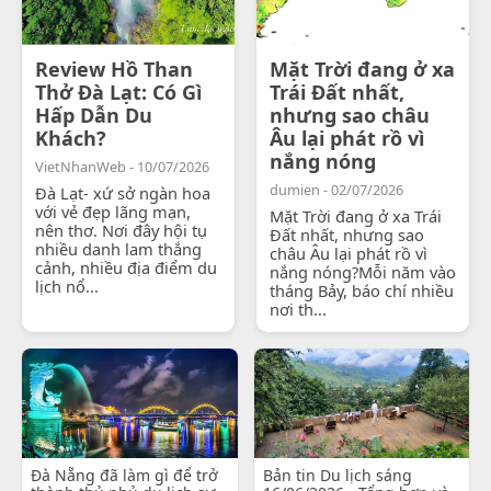
Review Hồ Than
Mặt Trời đang ở xa
Thở Đà Lạt: Có Gì
Trái Đất nhất,
Hấp Dẫn Du
nhưng sao châu
Khách?
Âu lại phát rồ vì
nắng nóng
VietNhanWeb - 10/07/2026
dumien - 02/07/2026
Đà Lạt- xứ sở ngàn hoa
với vẻ đẹp lãng mạn,
Mặt Trời đang ở xa Trái
nên thơ. Nơi đây hội tụ
Đất nhất, nhưng sao
nhiều danh lam thắng
châu Âu lại phát rồ vì
cảnh, nhiều địa điểm du
nắng nóng?Mỗi năm vào
lịch nổ...
tháng Bảy, báo chí nhiều
nơi th...
Đà Nẵng đã làm gì để trở
Bản tin Du lịch sáng