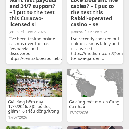
and 24/7 support?
tables? – I put to
– I put to the test
the test this
this Curacao-
Rabidi-operated
licensed si
casino – se
Jamesref - 08/08/2026
Jamesref - 06/08/2026
I've been testing online
I've recently checked out
casinos over the past
online casinos lately and
few weeks and
discovered
discovered
https://medium.com/@emily
https://centraldoesportebr.substack.com/p/cucure...
to-fix-a-garden...
Giá vàng hôm nay
Gà cùng một mẹ xin đừng
17/7/2026: SJC lao dốc,
đá nhau
giảm 1,6 triệu đồng/lượng
17/07/2026
17/07/2026