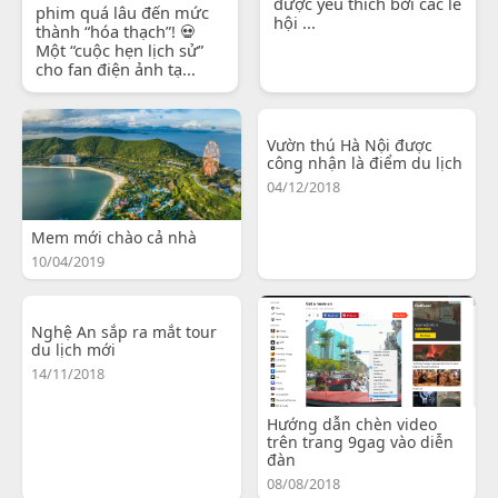
được yêu thích bởi các lễ
phim quá lâu đến mức
hội ...
thành “hóa thạch”! 💀
Một “cuộc hẹn lịch sử”
cho fan điện ảnh tạ...
Vườn thú Hà Nội được
công nhận là điểm du lịch
04/12/2018
Mem mới chào cả nhà
10/04/2019
Nghệ An sắp ra mắt tour
du lịch mới
14/11/2018
Hướng dẫn chèn video
trên trang 9gag vào diễn
đàn
08/08/2018