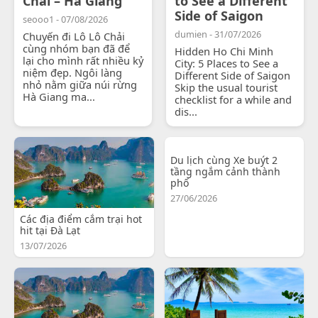
Chải – Hà Giang
to See a Different
Side of Saigon
seooo1 - 07/08/2026
dumien - 31/07/2026
Chuyến đi Lô Lô Chải
cùng nhóm bạn đã để
Hidden Ho Chi Minh
lại cho mình rất nhiều kỷ
City: 5 Places to See a
niệm đẹp. Ngôi làng
Different Side of Saigon
nhỏ nằm giữa núi rừng
Skip the usual tourist
Hà Giang ma...
checklist for a while and
dis...
Du lịch cùng Xe buýt 2
tầng ngắm cảnh thành
phố
27/06/2026
Các địa điểm cắm trại hot
hit tại Đà Lạt
13/07/2026