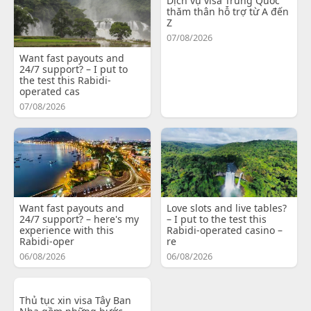
Dịch vụ visa Trung Quốc
thăm thân hỗ trợ từ A đến
Z
07/08/2026
Want fast payouts and
24/7 support? – I put to
the test this Rabidi-
operated cas
07/08/2026
Want fast payouts and
Love slots and live tables?
24/7 support? – here's my
– I put to the test this
experience with this
Rabidi-operated casino –
Rabidi-oper
re
06/08/2026
06/08/2026
Thủ tục xin visa Tây Ban