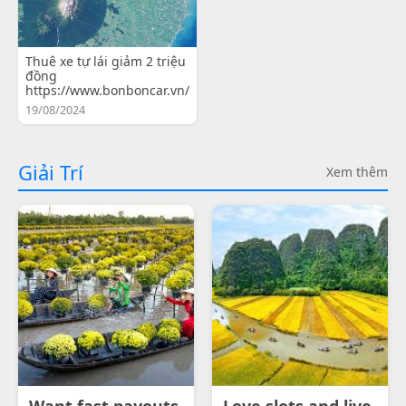
Thuê xe tự lái giảm 2 triệu
đồng
https://www.bonboncar.vn/
19/08/2024
Giải Trí
Xem thêm
Want fast payouts
Love slots and live