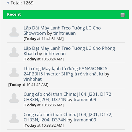
Total: 1269
Recent
Lắp Đặt Máy Lạnh Treo Tường LG Cho
Showroom
by
tinhtrieuan
[
Today
at 11:41:51 AM]
Lắp Đặt Máy Lạnh Treo Tường LG Cho Phòng
Khách
by
tinhtrieuan
[
Today
at 10:53:24 AM]
Thi công Máy lạnh tủ đứng PANASONIC S-
24PB3H5 Inverter 3HP giá rẻ và chất lư
by
vinhphat
[
Today
at 10:41:42 AM]
Cung cấp chổi than China: J164, J201, D172,
CH33N, J204, D374N
by
tramanh09
[
Today
at 10:36:35 AM]
Cung cấp chổi than China: J164, J201, D172,
CH33N, J204, D374N
by
tramanh09
[
Today
at 10:33:32 AM]