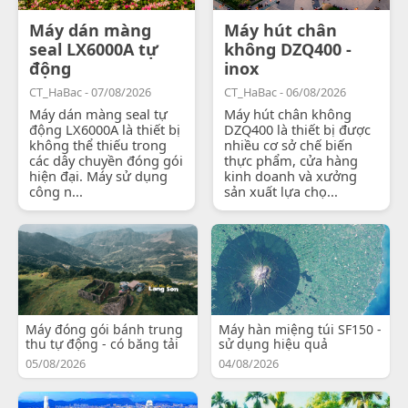
Máy dán màng
Máy hút chân
seal LX6000A tự
không DZQ400 -
động
inox
CT_HaBac - 07/08/2026
CT_HaBac - 06/08/2026
Máy dán màng seal tự
Máy hút chân không
động LX6000A là thiết bị
DZQ400 là thiết bị được
không thể thiếu trong
nhiều cơ sở chế biến
các dây chuyền đóng gói
thực phẩm, cửa hàng
hiện đại. Máy sử dụng
kinh doanh và xưởng
công n...
sản xuất lựa chọ...
Máy đóng gói bánh trung
Máy hàn miệng túi SF150 -
thu tự động - có băng tải
sử dụng hiệu quả
05/08/2026
04/08/2026