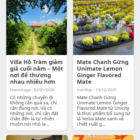
Villa Hồ Tràm giảm
Mate Chanh Gừng
giá cuối năm – Một
Unimate Lemon
nơi để thương
Ginger Flavored
nhau nhiều hơn
Mate
thecottage - 02/01/2026
nutrihac - 13/12/2025
Có những chuyến đi
Mate Chanh Gừng
không cần quá xa, chỉ
Unimate Lemon Ginger
cần đúng nơi. Và có
Flavored Mate từ Unicity
những nơi, chỉ cần đặt
là thực phẩm bổ sung từ
chân đến là tự nhiên
lá Yerba Mate xanh và
muốn nói nhỏ lạ...
chiết xuất g...