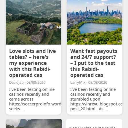
Love slots and live
Want fast payouts
tables? – here's
and 24/7 support?
my experience
– I put to the test
with this Rabidi-
this Rabidi-
operated cas
operated cas
Davidjap - 08/08/2026
LarryMix - 08/08/2026
I've been testing online
I've been testing online
casinos recently and
casinos recently and
came across
stumbled upon
https://soccerproinfo.wordpress.com/2026/07/11/courtois-
https://vinrevu.blogspot.com
seeks-...
post_20.html . As ...