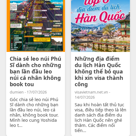
Chia sẻ leo núi Phú
Những địa điểm
Sĩ dành cho những
du lịch Hàn Quốc
bạn lần đầu leo
không thể bỏ qua
núi cá nhân không
khi xin visa thành
book tou
công
dumien - 17/07/2026
visavietnam.net.vn -
14/07/2026
Góc chia sẻ leo núi Phú
Sĩ dành cho những bạn
Sau khi hoàn tất thủ tục
lần đầu leo núi, leo cá
visa, điều tiếp theo là lên
nhân, không book tour.
danh sách địa điểm du
Mình leo cung Yoshida
lịch Hàn Quốc nên ghé
leo t...
thăm. Các điểm nổi
tiến...