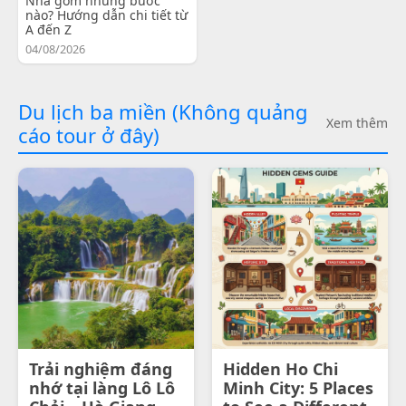
Nha gồm những bước
nào? Hướng dẫn chi tiết từ
A đến Z
04/08/2026
Du lịch ba miền (Không quảng
Xem thêm
cáo tour ở đây)
Trải nghiệm đáng
Hidden Ho Chi
nhớ tại làng Lô Lô
Minh City: 5 Places