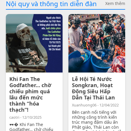
Nội quy và thông tin diễn đàn
Xem thêm
Khi Fan The
Lễ Hội Té Nước
Godfather… chờ
Songkran, Hoạt
chiếu phim quá
Động Siêu Hấp
lâu đến mức
Dẫn Tại Thái Lan
thành “hóa
Xuanhuong06 - 12/04/2022
thạch”!
Bên cạnh nổi tiếng với
những công trình kiến
caotri - 12/10/2025
trúc mang đậm dấu ấn
🕶� Khi Fan The
Phật giáo, Thái Lan còn
Godfather… chờ chiếu