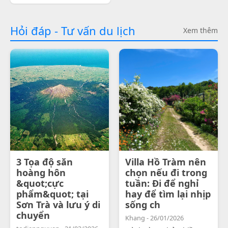
Hỏi đáp - Tư vấn du lịch
Xem thêm
3 Tọa độ săn
Villa Hồ Tràm nên
hoàng hôn
chọn nếu đi trong
&quot;cực
tuần: Đi để nghỉ
phẩm&quot; tại
hay để tìm lại nhịp
Sơn Trà và lưu ý di
sống ch
chuyển
Khang - 26/01/2026