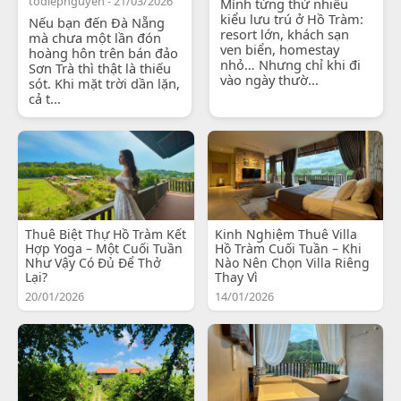
todiepnguyen - 21/03/2026
Mình từng thử nhiều
kiểu lưu trú ở Hồ Tràm:
Nếu bạn đến Đà Nẵng
resort lớn, khách sạn
mà chưa một lần đón
ven biển, homestay
hoàng hôn trên bán đảo
nhỏ… Nhưng chỉ khi đi
Sơn Trà thì thật là thiếu
vào ngày thườ...
sót. Khi mặt trời dần lặn,
cả t...
Thuê Biệt Thự Hồ Tràm Kết
Kinh Nghiệm Thuê Villa
Hợp Yoga – Một Cuối Tuần
Hồ Tràm Cuối Tuần – Khi
Như Vậy Có Đủ Để Thở
Nào Nên Chọn Villa Riêng
Lại?
Thay Vì
20/01/2026
14/01/2026