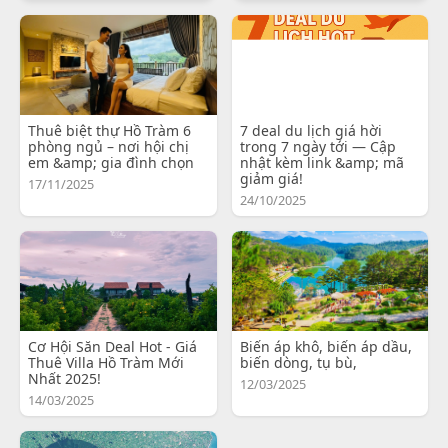
Thuê biệt thự Hồ Tràm 6
7 deal du lịch giá hời
phòng ngủ – nơi hội chị
trong 7 ngày tới — Cập
em &amp; gia đình chọn
nhật kèm link &amp; mã
giảm giá!
17/11/2025
24/10/2025
Cơ Hội Săn Deal Hot - Giá
Biến áp khô, biến áp dầu,
Thuê Villa Hồ Tràm Mới
biến dòng, tụ bù,
Nhất 2025!
12/03/2025
14/03/2025