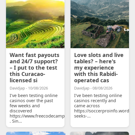
Want fast payouts
Love slots and live
and 24/7 support?
tables? – here's
– I put to the test
my experience
this Curacao-
with this Rabidi-
licensed si
operated cas
Davidjap - 10/08/2026
Davidjap - 08/08/2026
I've been testing online
I've been testing online
casinos over the past
casinos recently and
few weeks and
came across
discovered
https://soccerproinfo.wordpr
https://www.freecodecamp.org/anthoniadyv8i
seeks-...
. Sin...