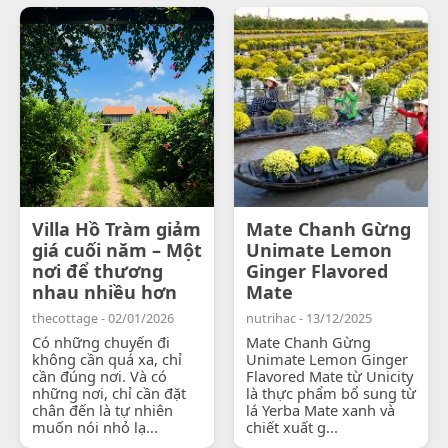
Villa Hồ Tràm giảm
Mate Chanh Gừng
giá cuối năm – Một
Unimate Lemon
nơi để thương
Ginger Flavored
nhau nhiều hơn
Mate
thecottage - 02/01/2026
nutrihac - 13/12/2025
Có những chuyến đi
Mate Chanh Gừng
không cần quá xa, chỉ
Unimate Lemon Ginger
cần đúng nơi. Và có
Flavored Mate từ Unicity
những nơi, chỉ cần đặt
là thực phẩm bổ sung từ
chân đến là tự nhiên
lá Yerba Mate xanh và
muốn nói nhỏ lạ...
chiết xuất g...