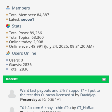
Members
Total Members: 84,887
Latest:
seooo1
Stats
Total Posts: 89,266
Total Topics: 63,360
Online today: 2,908
Online ever: 48,991 (July 24, 2025, 09:31:20 AM)
Users Online
Users: 0
Guests: 2836
Total: 2836
Recent
Want fast payouts and 24/7 support? – I put to
the test this Curacao-licensed si
by
Davidjap
[
Yesterday
at 10:19:38 PM]
Tủ hấp cơm 6 khay - chín đều
by
CT_HaBac