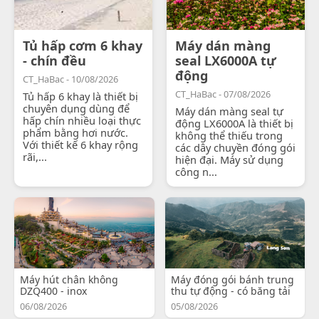
Tủ hấp cơm 6 khay
Máy dán màng
- chín đều
seal LX6000A tự
động
CT_HaBac - 10/08/2026
CT_HaBac - 07/08/2026
Tủ hấp 6 khay là thiết bị
chuyên dụng dùng để
Máy dán màng seal tự
hấp chín nhiều loại thực
động LX6000A là thiết bị
phẩm bằng hơi nước.
không thể thiếu trong
Với thiết kế 6 khay rộng
các dây chuyền đóng gói
rãi,...
hiện đại. Máy sử dụng
công n...
Máy hút chân không
Máy đóng gói bánh trung
DZQ400 - inox
thu tự động - có băng tải
06/08/2026
05/08/2026