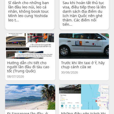
Sĩ dành cho những bạn
Sau khi hoàn tất thủ tục
lần đầu leo núi, leo cá
visa, điều tiếp theo là lên
nhân, không book tour.
danh sách địa điểm du
Mình leo cung Yoshida
lịch Hàn Quốc nên ghé
leo t...
thăm. Các điểm nổi
tiến...
Hướng dẫn chi tiết cho
Trước khi lên taxi ở Ý, hãy
người lần đầu đi tàu cao
chụp cánh cửa xe
tốc (Trung Quốc)
30/06/2026
08/07/2026
Đi Singapore lần đầu, ở
Những điều nên tránh khi