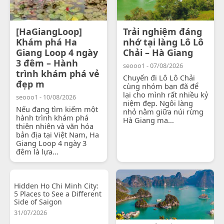
[HaGiangLoop]
Trải nghiệm đáng
Khám phá Ha
nhớ tại làng Lô Lô
Giang Loop 4 ngày
Chải – Hà Giang
3 đêm – Hành
seooo1 - 07/08/2026
trình khám phá vẻ
Chuyến đi Lô Lô Chải
đẹp m
cùng nhóm bạn đã để
lại cho mình rất nhiều kỷ
seooo1 - 10/08/2026
niệm đẹp. Ngôi làng
Nếu đang tìm kiếm một
nhỏ nằm giữa núi rừng
hành trình khám phá
Hà Giang ma...
thiên nhiên và văn hóa
bản địa tại Việt Nam, Ha
Giang Loop 4 ngày 3
đêm là lựa...
Hidden Ho Chi Minh City:
5 Places to See a Different
Side of Saigon
31/07/2026