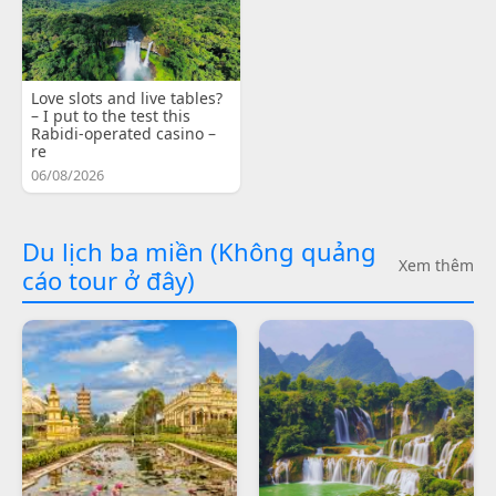
Love slots and live tables?
– I put to the test this
Rabidi-operated casino –
re
06/08/2026
Du lịch ba miền (Không quảng
Xem thêm
cáo tour ở đây)