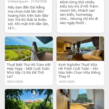
todiepnguyen - 21/03/2026
Mình từng thử nhiều
kiểu lưu trú ở Hồ Tràm:
Nếu bạn đến Đà Nẵng
resort lớn, khách sạn
mà chưa một lần đón
ven biển, homestay
hoàng hôn trên bán đảo
nhỏ… Nhưng chỉ khi đi
Sơn Trà thì thật là thiếu
vào ngày thườ...
sót. Khi mặt trời dần lặn,
cả t...
Thuê Biệt Thự Hồ Tràm Kết
Kinh Nghiệm Thuê Villa
Hợp Yoga – Một Cuối Tuần
Hồ Tràm Cuối Tuần – Khi
Như Vậy Có Đủ Để Thở
Nào Nên Chọn Villa Riêng
Lại?
Thay Vì
20/01/2026
14/01/2026