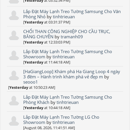
[
Yesterday
at 03:52:54 PM]
Lắp Đặt Máy Lạnh Treo Tường Samsung Cho Văn
Phòng Nhỏ
by
tinhtrieuan
[
Yesterday
at 03:31:37 PM]
CHỔI THAN CÔNG NGHIỆP CHO CẦU TRỤC,
BĂNG CHUYỀN
by
tramanh09
[
Yesterday
at 12:33:03 PM]
Lắp Đặt Máy Lạnh Treo Tường Samsung Cho
Showroom
by
tinhtrieuan
[
Yesterday
at 11:44:18 AM]
[HaGiangLoop] Khám phá Ha Giang Loop 4 ngày
3 đêm – Hành trình khám phá vẻ đẹp m
by
seooo1
[
Yesterday
at 10:50:23 AM]
Lắp Đặt Máy Lạnh Treo Tường Samsung Cho
Phòng Khách
by
tinhtrieuan
[
Yesterday
at 10:44:18 AM]
Lắp Đặt Máy Lạnh Treo Tường LG Cho
Showroom
by
tinhtrieuan
[August 08, 2026, 11:41:51 AM]