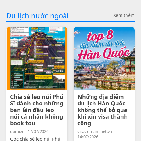
Du lịch nước ngoài
Xem thêm
Chia sẻ leo núi Phú
Những địa điểm
Sĩ dành cho những
du lịch Hàn Quốc
bạn lần đầu leo
không thể bỏ qua
núi cá nhân không
khi xin visa thành
book tou
công
dumien - 17/07/2026
visavietnam.net.vn -
14/07/2026
Góc chia sẻ leo núi Phú