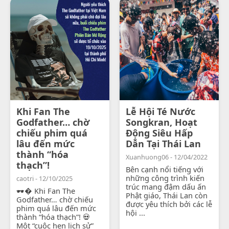
Khi Fan The
Lễ Hội Té Nước
Godfather… chờ
Songkran, Hoạt
chiếu phim quá
Động Siêu Hấp
lâu đến mức
Dẫn Tại Thái Lan
thành “hóa
Xuanhuong06 - 12/04/2022
thạch”!
Bên cạnh nổi tiếng với
những công trình kiến
caotri - 12/10/2025
trúc mang đậm dấu ấn
🕶� Khi Fan The
Phật giáo, Thái Lan còn
Godfather… chờ chiếu
được yêu thích bởi các lễ
phim quá lâu đến mức
hội ...
thành “hóa thạch”! 💀
Một “cuộc hẹn lịch sử”