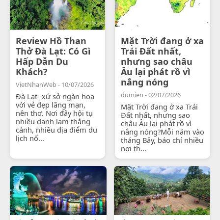
Review Hồ Than
Mặt Trời đang ở xa
Thở Đà Lạt: Có Gì
Trái Đất nhất,
Hấp Dẫn Du
nhưng sao châu
Khách?
Âu lại phát rồ vì
nắng nóng
VietNhanWeb - 10/07/2026
dumien - 02/07/2026
Đà Lạt- xứ sở ngàn hoa
với vẻ đẹp lãng mạn,
Mặt Trời đang ở xa Trái
nên thơ. Nơi đây hội tụ
Đất nhất, nhưng sao
nhiều danh lam thắng
châu Âu lại phát rồ vì
cảnh, nhiều địa điểm du
nắng nóng?Mỗi năm vào
lịch nổ...
tháng Bảy, báo chí nhiều
nơi th...