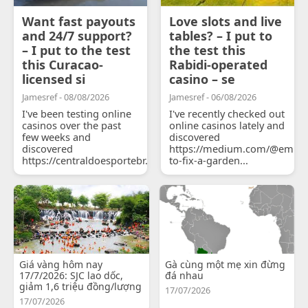
Want fast payouts
Love slots and live
and 24/7 support?
tables? – I put to
– I put to the test
the test this
this Curacao-
Rabidi-operated
licensed si
casino – se
Jamesref - 08/08/2026
Jamesref - 06/08/2026
I've been testing online
I've recently checked out
casinos over the past
online casinos lately and
few weeks and
discovered
discovered
https://medium.com/@emily
https://centraldoesportebr.substack.com/p/cucure...
to-fix-a-garden...
Giá vàng hôm nay
Gà cùng một mẹ xin đừng
17/7/2026: SJC lao dốc,
đá nhau
giảm 1,6 triệu đồng/lượng
17/07/2026
17/07/2026