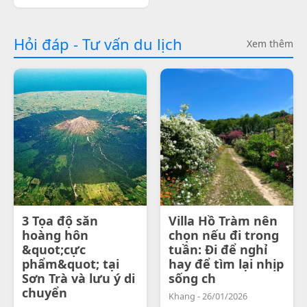
Hỏi đáp - Tư vấn du lịch
Xem thêm
3 Tọa độ săn
Villa Hồ Tràm nên
hoàng hôn
chọn nếu đi trong
&quot;cực
tuần: Đi để nghỉ
phẩm&quot; tại
hay để tìm lại nhịp
Sơn Trà và lưu ý di
sống ch
chuyển
Khang - 26/01/2026