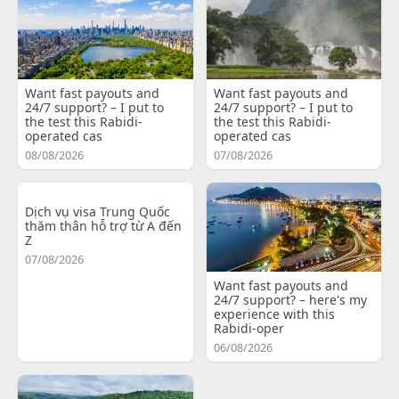
Want fast payouts and
Want fast payouts and
24/7 support? – I put to
24/7 support? – I put to
the test this Rabidi-
the test this Rabidi-
operated cas
operated cas
08/08/2026
07/08/2026
Dịch vụ visa Trung Quốc
thăm thân hỗ trợ từ A đến
Z
07/08/2026
Want fast payouts and
24/7 support? – here's my
experience with this
Rabidi-oper
06/08/2026