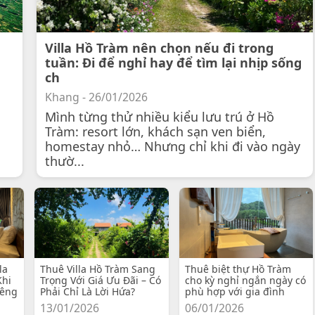
Villa Hồ Tràm nên chọn nếu đi trong
tuần: Đi để nghỉ hay để tìm lại nhịp sống
ch
Khang - 26/01/2026
Mình từng thử nhiều kiểu lưu trú ở Hồ
Tràm: resort lớn, khách sạn ven biển,
homestay nhỏ… Nhưng chỉ khi đi vào ngày
thườ...
la
Thuê Villa Hồ Tràm Sang
Thuê biệt thự Hồ Tràm
Khi
Trọng Với Giá Ưu Đãi – Có
cho kỳ nghỉ ngắn ngày có
iêng
Phải Chỉ Là Lời Hứa?
phù hợp với gia đình
13/01/2026
06/01/2026