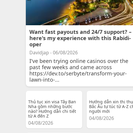
Want fast payouts and 24/7 support? –
here's my experience with this Rabidi-
oper
Davidjap - 06/08/2026
I've been trying online casinos over the
past few weeks and came across
https://dev.to/serbyte/transform-your-
lawn-into-...
Thủ tục xin visa Tây Ban
Hướng dẫn xin thị th
Nha gồm những bước
Bắc Âu tự túc từ A-Z c
nào? Hướng dẫn chi tiết
người mới
từ A đến Z
04/08/2026
04/08/2026