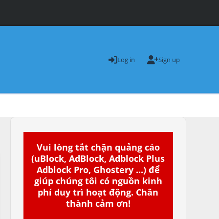
Log in
Sign up
Vui lòng tắt chặn quảng cáo
(uBlock, AdBlock, Adblock Plus
Adblock Pro, Ghostery ...) để
giúp chúng tôi có nguồn kinh
phí duy trì hoạt động. Chân
thành cảm ơn!