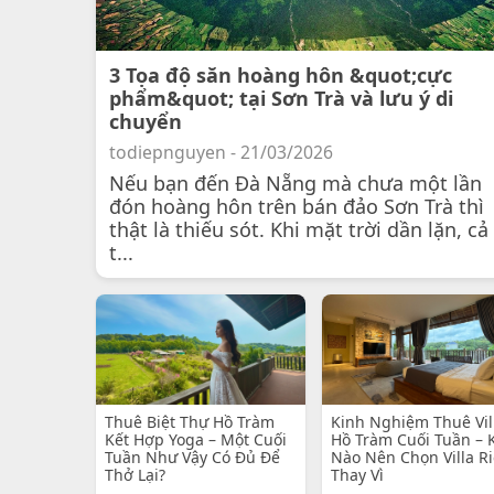
3 Tọa độ săn hoàng hôn &quot;cực
phẩm&quot; tại Sơn Trà và lưu ý di
chuyển
todiepnguyen - 21/03/2026
Nếu bạn đến Đà Nẵng mà chưa một lần
đón hoàng hôn trên bán đảo Sơn Trà thì
thật là thiếu sót. Khi mặt trời dần lặn, cả
t...
Thuê Biệt Thự Hồ Tràm
Kinh Nghiệm Thuê Vil
Kết Hợp Yoga – Một Cuối
Hồ Tràm Cuối Tuần – 
Tuần Như Vậy Có Đủ Để
Nào Nên Chọn Villa R
Thở Lại?
Thay Vì