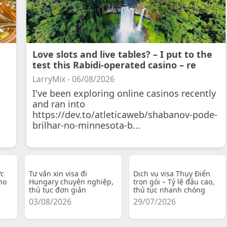
Love slots and live tables? – I put to the
test this Rabidi-operated casino – re
LarryMix - 06/08/2026
I've been exploring online casinos recently
and ran into
https://dev.to/atleticaweb/shabanov-pode-
brilhar-no-minnesota-b...
ực
Tư vấn xin visa đi
Dịch vụ visa Thụy Điển
ho
Hungary chuyên nghiệp,
trọn gói – Tỷ lệ đậu cao,
thủ tục đơn giản
thủ tục nhanh chóng
03/08/2026
29/07/2026