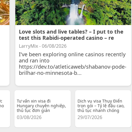
Love slots and live tables? – I put to the
test this Rabidi-operated casino – re
LarryMix - 06/08/2026
I've been exploring online casinos recently
and ran into
https://dev.to/atleticaweb/shabanov-pode-
brilhar-no-minnesota-b...
ực
Tư vấn xin visa đi
Dịch vụ visa Thụy Điển
ho
Hungary chuyên nghiệp,
trọn gói – Tỷ lệ đậu cao,
thủ tục đơn giản
thủ tục nhanh chóng
03/08/2026
29/07/2026