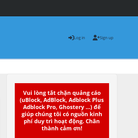
Log in
Sign up
Vui lòng tắt chặn quảng cáo
(uBlock, AdBlock, Adblock Plus
Adblock Pro, Ghostery ...) để
giúp chúng tôi có nguồn kinh
phí duy trì hoạt động. Chân
thành cảm ơn!