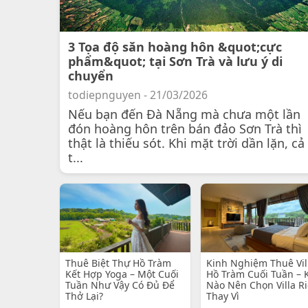
3 Tọa độ săn hoàng hôn &quot;cực
phẩm&quot; tại Sơn Trà và lưu ý di
chuyển
todiepnguyen - 21/03/2026
Nếu bạn đến Đà Nẵng mà chưa một lần
đón hoàng hôn trên bán đảo Sơn Trà thì
thật là thiếu sót. Khi mặt trời dần lặn, cả
t...
Thuê Biệt Thự Hồ Tràm
Kinh Nghiệm Thuê Vil
Kết Hợp Yoga – Một Cuối
Hồ Tràm Cuối Tuần – 
Tuần Như Vậy Có Đủ Để
Nào Nên Chọn Villa R
Thở Lại?
Thay Vì