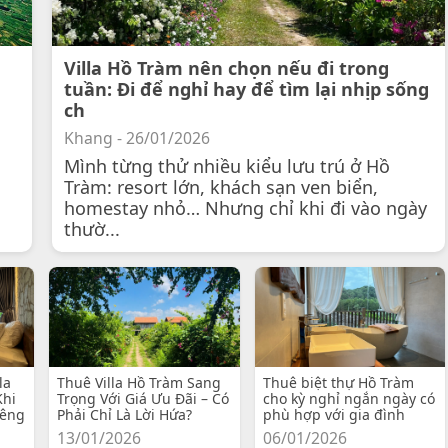
Villa Hồ Tràm nên chọn nếu đi trong
tuần: Đi để nghỉ hay để tìm lại nhịp sống
ch
Khang - 26/01/2026
Mình từng thử nhiều kiểu lưu trú ở Hồ
Tràm: resort lớn, khách sạn ven biển,
homestay nhỏ… Nhưng chỉ khi đi vào ngày
thườ...
la
Thuê Villa Hồ Tràm Sang
Thuê biệt thự Hồ Tràm
Khi
Trọng Với Giá Ưu Đãi – Có
cho kỳ nghỉ ngắn ngày có
iêng
Phải Chỉ Là Lời Hứa?
phù hợp với gia đình
13/01/2026
06/01/2026