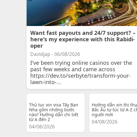
Want fast payouts and 24/7 support? –
here's my experience with this Rabidi-
oper
Davidjap - 06/08/2026
I've been trying online casinos over the
past few weeks and came across
https://dev.to/serbyte/transform-your-
lawn-into-...
Thủ tục xin visa Tây Ban
Hướng dẫn xin thị th
Nha gồm những bước
Bắc Âu tự túc từ A-Z c
nào? Hướng dẫn chi tiết
người mới
từ A đến Z
04/08/2026
04/08/2026