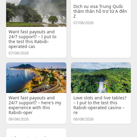
Dịch vụ visa Trung Quốc
thăm thân hỗ trợ từ A đến
Z
07/08/2026
Want fast payouts and
24/7 support? – I put to
the test this Rabidi-
operated cas
07/08/2026
Want fast payouts and
Love slots and live tables?
24/7 support? – here's my
– I put to the test this
experience with this
Rabidi-operated casino –
Rabidi-oper
re
06/08/2026
06/08/2026