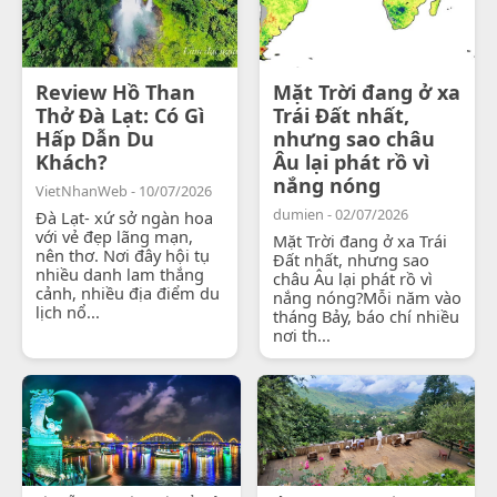
Review Hồ Than
Mặt Trời đang ở xa
Thở Đà Lạt: Có Gì
Trái Đất nhất,
Hấp Dẫn Du
nhưng sao châu
Khách?
Âu lại phát rồ vì
nắng nóng
VietNhanWeb - 10/07/2026
dumien - 02/07/2026
Đà Lạt- xứ sở ngàn hoa
với vẻ đẹp lãng mạn,
Mặt Trời đang ở xa Trái
nên thơ. Nơi đây hội tụ
Đất nhất, nhưng sao
nhiều danh lam thắng
châu Âu lại phát rồ vì
cảnh, nhiều địa điểm du
nắng nóng?Mỗi năm vào
lịch nổ...
tháng Bảy, báo chí nhiều
nơi th...