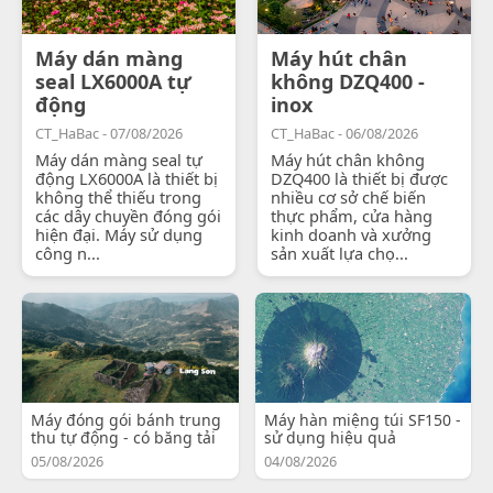
Máy dán màng
Máy hút chân
seal LX6000A tự
không DZQ400 -
động
inox
CT_HaBac - 07/08/2026
CT_HaBac - 06/08/2026
Máy dán màng seal tự
Máy hút chân không
động LX6000A là thiết bị
DZQ400 là thiết bị được
không thể thiếu trong
nhiều cơ sở chế biến
các dây chuyền đóng gói
thực phẩm, cửa hàng
hiện đại. Máy sử dụng
kinh doanh và xưởng
công n...
sản xuất lựa chọ...
Máy đóng gói bánh trung
Máy hàn miệng túi SF150 -
thu tự động - có băng tải
sử dụng hiệu quả
05/08/2026
04/08/2026