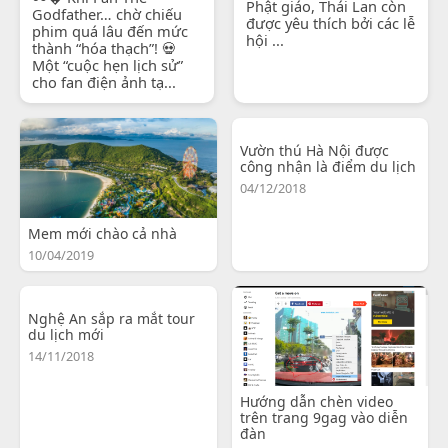
Phật giáo, Thái Lan còn
Godfather… chờ chiếu
được yêu thích bởi các lễ
phim quá lâu đến mức
hội ...
thành “hóa thạch”! 💀
Một “cuộc hẹn lịch sử”
cho fan điện ảnh tạ...
Vườn thú Hà Nội được
công nhận là điểm du lịch
04/12/2018
Mem mới chào cả nhà
10/04/2019
Nghệ An sắp ra mắt tour
du lịch mới
14/11/2018
Hướng dẫn chèn video
trên trang 9gag vào diễn
đàn