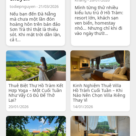
todiepnguyen - 21/03/2026
Mình từng thử nhiều
kiểu lưu trú ở Hồ Tràm:
Nếu bạn đến Đà Nẵng
resort lớn, khách sạn
mà chưa một lần đón
ven biển, homestay
hoàng hôn trên bán đảo
nhỏ… Nhưng chỉ khi đi
Sơn Trà thì thật là thiếu
vào ngày thườ...
sót. Khi mặt trời dần lặn,
cả t...
Thuê Biệt Thự Hồ Tràm Kết
Kinh Nghiệm Thuê Villa
Hợp Yoga – Một Cuối Tuần
Hồ Tràm Cuối Tuần – Khi
Như Vậy Có Đủ Để Thở
Nào Nên Chọn Villa Riêng
Lại?
Thay Vì
20/01/2026
14/01/2026