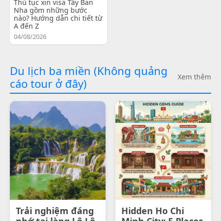
Thủ tục xin visa Tây Ban
Nha gồm những bước
nào? Hướng dẫn chi tiết từ
A đến Z
04/08/2026
Du lịch ba miền (Không quảng
Xem thêm
cáo tour ở đây)
Trải nghiệm đáng
Hidden Ho Chi
nhớ tại làng Lô Lô
Minh City: 5 Places