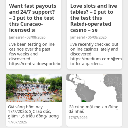
Want fast payouts
Love slots and live
and 24/7 support?
tables? – I put to
– I put to the test
the test this
this Curacao-
Rabidi-operated
licensed si
casino – se
Jamesref - 08/08/2026
Jamesref - 06/08/2026
I've been testing online
I've recently checked out
casinos over the past
online casinos lately and
few weeks and
discovered
discovered
https://medium.com/@emily
https://centraldoesportebr.substack.com/p/cucure...
to-fix-a-garden...
Giá vàng hôm nay
Gà cùng một mẹ xin đừng
17/7/2026: SJC lao dốc,
đá nhau
giảm 1,6 triệu đồng/lượng
17/07/2026
17/07/2026