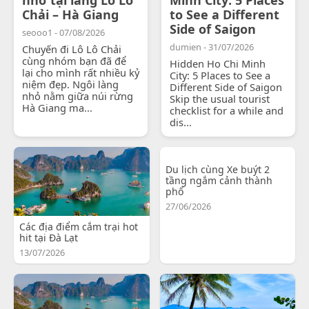
Chải – Hà Giang
to See a Different
Side of Saigon
seooo1 - 07/08/2026
dumien - 31/07/2026
Chuyến đi Lô Lô Chải
cùng nhóm bạn đã để
Hidden Ho Chi Minh
lại cho mình rất nhiều kỷ
City: 5 Places to See a
niệm đẹp. Ngôi làng
Different Side of Saigon
nhỏ nằm giữa núi rừng
Skip the usual tourist
Hà Giang ma...
checklist for a while and
dis...
Du lịch cùng Xe buýt 2
tầng ngắm cảnh thành
phố
27/06/2026
Các địa điểm cắm trại hot
hit tại Đà Lạt
13/07/2026