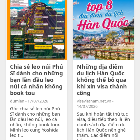
Chia sẻ leo núi Phú
Những địa điểm
Sĩ dành cho những
du lịch Hàn Quốc
bạn lần đầu leo
không thể bỏ qua
núi cá nhân không
khi xin visa thành
book tou
công
dumien - 17/07/2026
visavietnam.net.vn -
14/07/2026
Góc chia sẻ leo núi Phú
Sĩ dành cho những bạn
Sau khi hoàn tất thủ tục
lần đầu leo núi, leo cá
visa, điều tiếp theo là lên
nhân, không book tour.
danh sách địa điểm du
Mình leo cung Yoshida
lịch Hàn Quốc nên ghé
leo t...
thăm. Các điểm nổi