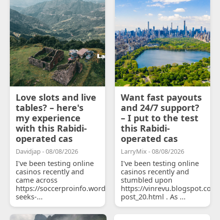
Love slots and live
Want fast payouts
tables? – here's
and 24/7 support?
my experience
– I put to the test
with this Rabidi-
this Rabidi-
operated cas
operated cas
Davidjap - 08/08/2026
LarryMix - 08/08/2026
I've been testing online
I've been testing online
casinos recently and
casinos recently and
came across
stumbled upon
https://soccerproinfo.wordpress.com/2026/07/11/courtois-
https://vinrevu.blogspot.com
seeks-...
post_20.html . As ...