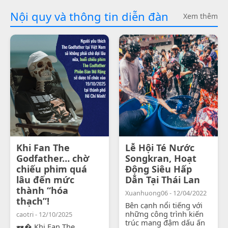
Nội quy và thông tin diễn đàn
Xem thêm
Khi Fan The
Lễ Hội Té Nước
Godfather… chờ
Songkran, Hoạt
chiếu phim quá
Động Siêu Hấp
lâu đến mức
Dẫn Tại Thái Lan
thành “hóa
Xuanhuong06 - 12/04/2022
thạch”!
Bên cạnh nổi tiếng với
những công trình kiến
caotri - 12/10/2025
trúc mang đậm dấu ấn
🕶� Khi Fan The