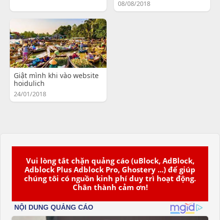
08/08/2018
Giật mình khi vào website
hoidulich
24/01/2018
Vui lòng tắt chặn quảng cáo (uBlock, AdBlock,
Adblock Plus Adblock Pro, Ghostery ...) để giúp
chúng tôi có nguồn kinh phí duy trì hoạt động.
Chân thành cảm ơn!