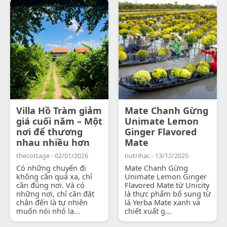
Villa Hồ Tràm giảm
Mate Chanh Gừng
giá cuối năm – Một
Unimate Lemon
nơi để thương
Ginger Flavored
nhau nhiều hơn
Mate
thecottage - 02/01/2026
nutrihac - 13/12/2025
Có những chuyến đi
Mate Chanh Gừng
không cần quá xa, chỉ
Unimate Lemon Ginger
cần đúng nơi. Và có
Flavored Mate từ Unicity
những nơi, chỉ cần đặt
là thực phẩm bổ sung từ
chân đến là tự nhiên
lá Yerba Mate xanh và
muốn nói nhỏ lạ...
chiết xuất g...