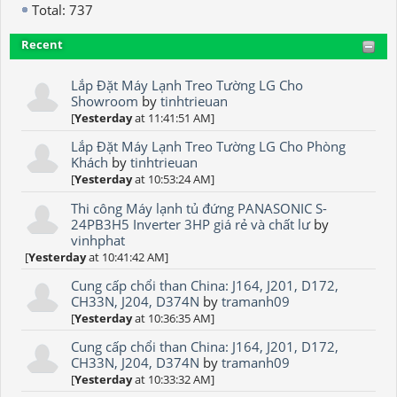
Total: 737
Recent
Lắp Đặt Máy Lạnh Treo Tường LG Cho
Showroom
by
tinhtrieuan
[
Yesterday
at 11:41:51 AM]
Lắp Đặt Máy Lạnh Treo Tường LG Cho Phòng
Khách
by
tinhtrieuan
[
Yesterday
at 10:53:24 AM]
Thi công Máy lạnh tủ đứng PANASONIC S-
24PB3H5 Inverter 3HP giá rẻ và chất lư
by
vinhphat
[
Yesterday
at 10:41:42 AM]
Cung cấp chổi than China: J164, J201, D172,
CH33N, J204, D374N
by
tramanh09
[
Yesterday
at 10:36:35 AM]
Cung cấp chổi than China: J164, J201, D172,
CH33N, J204, D374N
by
tramanh09
[
Yesterday
at 10:33:32 AM]