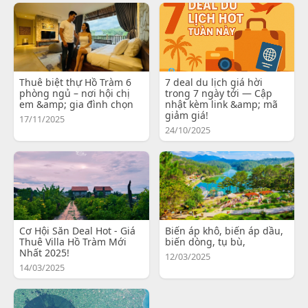
Thuê biệt thự Hồ Tràm 6
7 deal du lịch giá hời
phòng ngủ – nơi hội chị
trong 7 ngày tới — Cập
em &amp; gia đình chọn
nhật kèm link &amp; mã
giảm giá!
17/11/2025
24/10/2025
Cơ Hội Săn Deal Hot - Giá
Biến áp khô, biến áp dầu,
Thuê Villa Hồ Tràm Mới
biến dòng, tụ bù,
Nhất 2025!
12/03/2025
14/03/2025