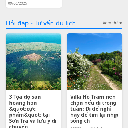
09/06/2026
Hỏi đáp - Tư vấn du lịch
Xem thêm
3 Tọa độ săn
Villa Hồ Tràm nên
hoàng hôn
chọn nếu đi trong
&quot;cực
tuần: Đi để nghỉ
phẩm&quot; tại
hay để tìm lại nhịp
Sơn Trà và lưu ý di
sống ch
chuyển
Khang - 26/01/2026