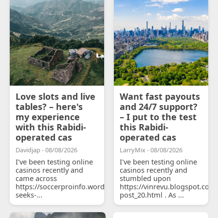
Love slots and live
Want fast payouts
tables? – here's
and 24/7 support?
my experience
– I put to the test
with this Rabidi-
this Rabidi-
operated cas
operated cas
Davidjap - 08/08/2026
LarryMix - 08/08/2026
I've been testing online
I've been testing online
casinos recently and
casinos recently and
came across
stumbled upon
https://soccerproinfo.wordpress.com/2026/07/11/courtois-
https://vinrevu.blogspot.com
seeks-...
post_20.html . As ...