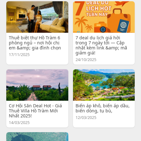
Thuê biệt thự Hồ Tràm 6
7 deal du lịch giá hời
phòng ngủ – nơi hội chị
trong 7 ngày tới — Cập
em &amp; gia đình chọn
nhật kèm link &amp; mã
giảm giá!
17/11/2025
24/10/2025
Cơ Hội Săn Deal Hot - Giá
Biến áp khô, biến áp dầu,
Thuê Villa Hồ Tràm Mới
biến dòng, tụ bù,
Nhất 2025!
12/03/2025
14/03/2025