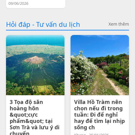
09/06/2026
Hỏi đáp - Tư vấn du lịch
Xem thêm
3 Tọa độ săn
Villa Hồ Tràm nên
hoàng hôn
chọn nếu đi trong
&quot;cực
tuần: Đi để nghỉ
phẩm&quot; tại
hay để tìm lại nhịp
Sơn Trà và lưu ý di
sống ch
chuyển
Khang - 26/01/2026