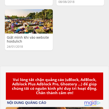
08/08/2018
Giật mình khi vào website
hoidulich
24/01/2018
Vui lòng tắt chặn quảng cáo (uBlock, AdBlock,
Adblock Plus Adblock Pro, Ghostery ...) để giúp
chúng tôi có nguồn kinh phí duy trì hoạt động.
Chân thành cảm ơn!