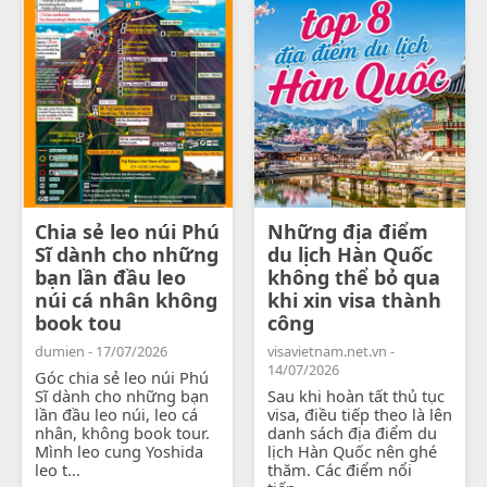
Chia sẻ leo núi Phú
Những địa điểm
Sĩ dành cho những
du lịch Hàn Quốc
bạn lần đầu leo
không thể bỏ qua
núi cá nhân không
khi xin visa thành
book tou
công
dumien - 17/07/2026
visavietnam.net.vn -
14/07/2026
Góc chia sẻ leo núi Phú
Sĩ dành cho những bạn
Sau khi hoàn tất thủ tục
lần đầu leo núi, leo cá
visa, điều tiếp theo là lên
nhân, không book tour.
danh sách địa điểm du
Mình leo cung Yoshida
lịch Hàn Quốc nên ghé
leo t...
thăm. Các điểm nổi