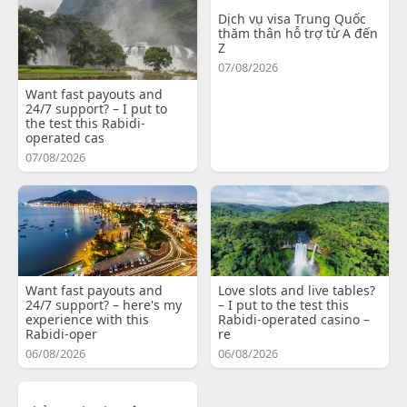
Dịch vụ visa Trung Quốc
thăm thân hỗ trợ từ A đến
Z
07/08/2026
Want fast payouts and
24/7 support? – I put to
the test this Rabidi-
operated cas
07/08/2026
Want fast payouts and
Love slots and live tables?
24/7 support? – here's my
– I put to the test this
experience with this
Rabidi-operated casino –
Rabidi-oper
re
06/08/2026
06/08/2026