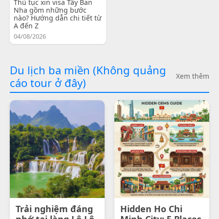
Thủ tục xin visa Tây Ban
Nha gồm những bước
nào? Hướng dẫn chi tiết từ
A đến Z
04/08/2026
Du lịch ba miền (Không quảng
Xem thêm
cáo tour ở đây)
Trải nghiệm đáng
Hidden Ho Chi
nhớ tại làng Lô Lô
Minh City: 5 Places