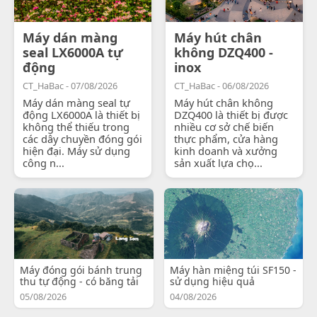
Máy dán màng
Máy hút chân
seal LX6000A tự
không DZQ400 -
động
inox
CT_HaBac - 07/08/2026
CT_HaBac - 06/08/2026
Máy dán màng seal tự
Máy hút chân không
động LX6000A là thiết bị
DZQ400 là thiết bị được
không thể thiếu trong
nhiều cơ sở chế biến
các dây chuyền đóng gói
thực phẩm, cửa hàng
hiện đại. Máy sử dụng
kinh doanh và xưởng
công n...
sản xuất lựa chọ...
Máy đóng gói bánh trung
Máy hàn miệng túi SF150 -
thu tự động - có băng tải
sử dụng hiệu quả
05/08/2026
04/08/2026