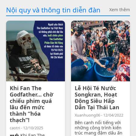
Nội quy và thông tin diễn đàn
Xem thêm
Khi Fan The
Lễ Hội Té Nước
Godfather… chờ
Songkran, Hoạt
chiếu phim quá
Động Siêu Hấp
lâu đến mức
Dẫn Tại Thái Lan
thành “hóa
Xuanhuong06 - 12/04/2022
thạch”!
Bên cạnh nổi tiếng với
những công trình kiến
caotri - 12/10/2025
trúc mang đậm dấu ấn
🕶� Khi Fan The