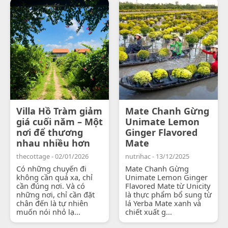
Villa Hồ Tràm giảm
Mate Chanh Gừng
giá cuối năm – Một
Unimate Lemon
nơi để thương
Ginger Flavored
nhau nhiều hơn
Mate
thecottage - 02/01/2026
nutrihac - 13/12/2025
Có những chuyến đi
Mate Chanh Gừng
không cần quá xa, chỉ
Unimate Lemon Ginger
cần đúng nơi. Và có
Flavored Mate từ Unicity
những nơi, chỉ cần đặt
là thực phẩm bổ sung từ
chân đến là tự nhiên
lá Yerba Mate xanh và
muốn nói nhỏ lạ...
chiết xuất g...