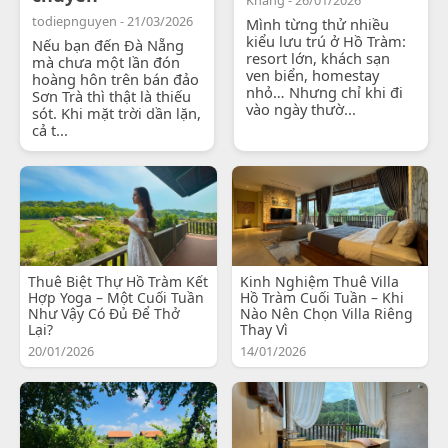
todiepnguyen - 21/03/2026
Mình từng thử nhiều
kiểu lưu trú ở Hồ Tràm:
Nếu bạn đến Đà Nẵng
resort lớn, khách sạn
mà chưa một lần đón
ven biển, homestay
hoàng hôn trên bán đảo
nhỏ… Nhưng chỉ khi đi
Sơn Trà thì thật là thiếu
vào ngày thườ...
sót. Khi mặt trời dần lặn,
cả t...
Thuê Biệt Thự Hồ Tràm Kết
Kinh Nghiệm Thuê Villa
Hợp Yoga – Một Cuối Tuần
Hồ Tràm Cuối Tuần – Khi
Như Vậy Có Đủ Để Thở
Nào Nên Chọn Villa Riêng
Lại?
Thay Vì
20/01/2026
14/01/2026