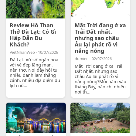
Review Hồ Than
Mặt Trời đang ở xa
Thở Đà Lạt: Có Gì
Trái Đất nhất,
Hấp Dẫn Du
nhưng sao châu
Khách?
Âu lại phát rồ vì
nắng nóng
VietNhanWeb - 10/07/2026
dumien - 02/07/2026
Đà Lạt- xứ sở ngàn hoa
với vẻ đẹp lãng mạn,
Mặt Trời đang ở xa Trái
nên thơ. Nơi đây hội tụ
Đất nhất, nhưng sao
nhiều danh lam thắng
châu Âu lại phát rồ vì
cảnh, nhiều địa điểm du
nắng nóng?Mỗi năm vào
lịch nổ...
tháng Bảy, báo chí nhiều
nơi th...