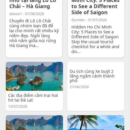
Chải – Hà Giang
to See a Different
Side of Saigon
seooo1 - 07/08/2026
dumien - 31/07/2026
Chuyến đi Lô Lô Chải
cùng nhóm bạn đã để
Hidden Ho Chi Minh
lại cho mình rất nhiều kỷ
City: 5 Places to See a
niệm đẹp. Ngôi làng
Different Side of Saigon
nhỏ nằm giữa núi rừng
Skip the usual tourist
Hà Giang ma...
checklist for a while and
dis...
Du lịch cùng Xe buýt 2
tầng ngắm cảnh thành
phố
27/06/2026
Các địa điểm cắm trại hot
hit tại Đà Lạt
13/07/2026