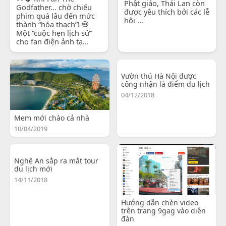
Phật giáo, Thái Lan còn
Godfather… chờ chiếu
được yêu thích bởi các lễ
phim quá lâu đến mức
hội ...
thành “hóa thạch”! 💀
Một “cuộc hẹn lịch sử”
cho fan điện ảnh tạ...
Vườn thú Hà Nội được
công nhận là điểm du lịch
04/12/2018
Mem mới chào cả nhà
10/04/2019
Nghệ An sắp ra mắt tour
du lịch mới
14/11/2018
Hướng dẫn chèn video
trên trang 9gag vào diễn
đàn