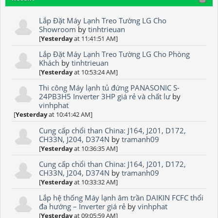
Lắp Đặt Máy Lạnh Treo Tường LG Cho
Showroom
by
tinhtrieuan
[
Yesterday
at 11:41:51 AM]
Lắp Đặt Máy Lạnh Treo Tường LG Cho Phòng
Khách
by
tinhtrieuan
[
Yesterday
at 10:53:24 AM]
Thi công Máy lạnh tủ đứng PANASONIC S-
24PB3H5 Inverter 3HP giá rẻ và chất lư
by
vinhphat
[
Yesterday
at 10:41:42 AM]
Cung cấp chổi than China: J164, J201, D172,
CH33N, J204, D374N
by
tramanh09
[
Yesterday
at 10:36:35 AM]
Cung cấp chổi than China: J164, J201, D172,
CH33N, J204, D374N
by
tramanh09
[
Yesterday
at 10:33:32 AM]
Lắp hệ thống Máy lạnh âm trần DAIKIN FCFC thổi
đa hướng – Inverter giá rẻ
by
vinhphat
[
Yesterday
at 09:05:59 AM]