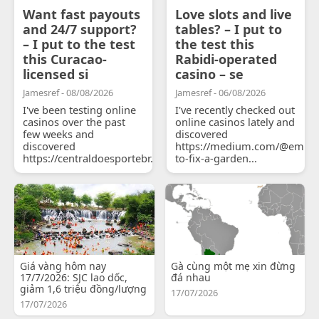
Want fast payouts
Love slots and live
and 24/7 support?
tables? – I put to
– I put to the test
the test this
this Curacao-
Rabidi-operated
licensed si
casino – se
Jamesref - 08/08/2026
Jamesref - 06/08/2026
I've been testing online
I've recently checked out
casinos over the past
online casinos lately and
few weeks and
discovered
discovered
https://medium.com/@emily
https://centraldoesportebr.substack.com/p/cucure...
to-fix-a-garden...
Giá vàng hôm nay
Gà cùng một mẹ xin đừng
17/7/2026: SJC lao dốc,
đá nhau
giảm 1,6 triệu đồng/lượng
17/07/2026
17/07/2026