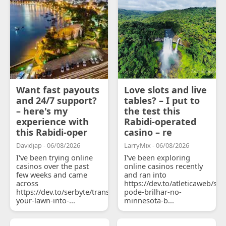
Want fast payouts
Love slots and live
and 24/7 support?
tables? – I put to
– here's my
the test this
experience with
Rabidi-operated
this Rabidi-oper
casino – re
Davidjap - 06/08/2026
LarryMix - 06/08/2026
I've been trying online
I've been exploring
casinos over the past
online casinos recently
few weeks and came
and ran into
across
https://dev.to/atleticaweb/sh
https://dev.to/serbyte/transform-
pode-brilhar-no-
your-lawn-into-...
minnesota-b...