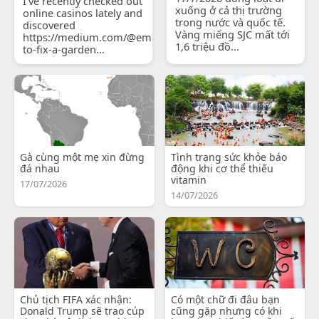
I've recently checked out
xuống ở cả thị trường
online casinos lately and
trong nước và quốc tế.
discovered
Vàng miếng SJC mất tới
https://medium.com/@emilyjohnsonready/how-
1,6 triệu đồ...
to-fix-a-garden...
Gà cùng một mẹ xin đừng
Tình trạng sức khỏe báo
đá nhau
động khi cơ thể thiếu
vitamin
17/07/2026
14/07/2026
Chủ tịch FIFA xác nhận:
Có một chữ đi đâu bạn
Donald Trump sẽ trao cúp
cũng gặp nhưng có khi