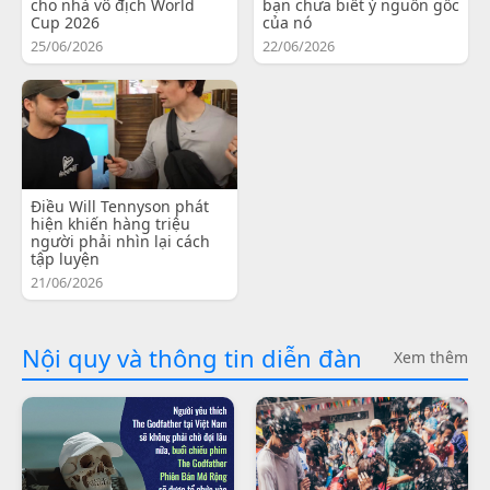
cho nhà vô địch World
bạn chưa biết ý nguồn gốc
Cup 2026
của nó
25/06/2026
22/06/2026
Điều Will Tennyson phát
hiện khiến hàng triệu
người phải nhìn lại cách
tập luyện
21/06/2026
Nội quy và thông tin diễn đàn
Xem thêm