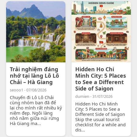
Trải nghiệm đáng
Hidden Ho Chi
nhớ tại làng Lô Lô
Minh City: 5 Places
Chải – Hà Giang
to See a Different
Side of Saigon
seooo1 - 07/08/2026
dumien - 31/07/2026
Chuyến đi Lô Lô Chải
cùng nhóm bạn đã để
Hidden Ho Chi Minh
lại cho mình rất nhiều kỷ
City: 5 Places to See a
niệm đẹp. Ngôi làng
Different Side of Saigon
nhỏ nằm giữa núi rừng
Skip the usual tourist
Hà Giang ma...
checklist for a while and
dis...