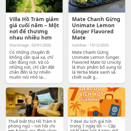
Villa Hồ Tràm giảm
Mate Chanh Gừng
giá cuối năm – Một
Unimate Lemon
nơi để thương
Ginger Flavored
nhau nhiều hơn
Mate
thecottage - 02/01/2026
nutrihac - 13/12/2025
Có những chuyến đi
Mate Chanh Gừng
không cần quá xa, chỉ
Unimate Lemon Ginger
cần đúng nơi. Và có
Flavored Mate từ Unicity
những nơi, chỉ cần đặt
là thực phẩm bổ sung từ
chân đến là tự nhiên
lá Yerba Mate xanh và
muốn nói nhỏ lạ...
chiết xuất g...
Thuê biệt thự Hồ Tràm 6
7 deal du lịch giá hời
phòng ngủ – nơi hội chị
trong 7 ngày tới — Cập
em &amp; gia đình chọn
nhật kèm link &amp; mã