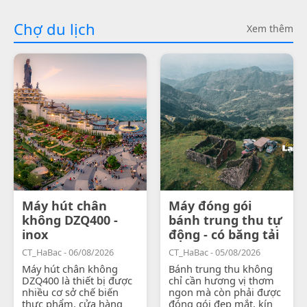
Chợ du lịch
Xem thêm
Máy hút chân
Máy đóng gói
không DZQ400 -
bánh trung thu tự
inox
động - có băng tải
CT_HaBac - 06/08/2026
CT_HaBac - 05/08/2026
Máy hút chân không
Bánh trung thu không
DZQ400 là thiết bị được
chỉ cần hương vị thơm
nhiều cơ sở chế biến
ngon mà còn phải được
thực phẩm, cửa hàng
đóng gói đẹp mắt, kín