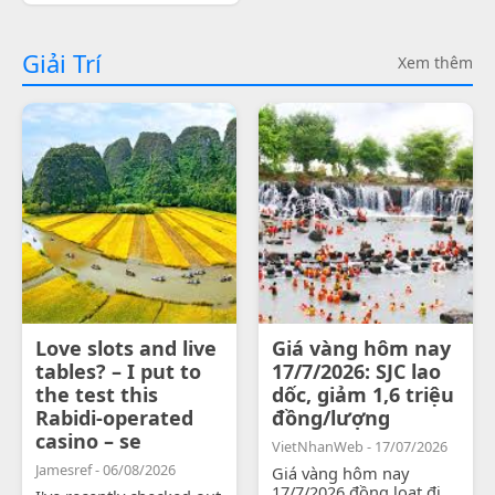
Giải Trí
Xem thêm
Love slots and live
Giá vàng hôm nay
tables? – I put to
17/7/2026: SJC lao
the test this
dốc, giảm 1,6 triệu
Rabidi-operated
đồng/lượng
casino – se
VietNhanWeb - 17/07/2026
Jamesref - 06/08/2026
Giá vàng hôm nay
17/7/2026 đồng loạt đi