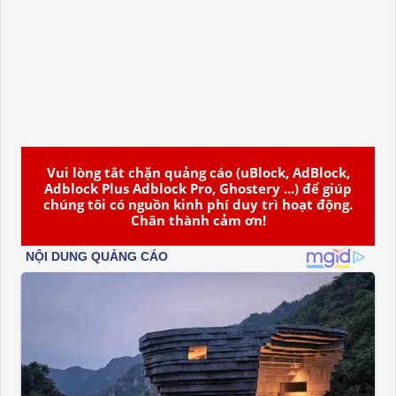
Vui lòng tắt chặn quảng cáo (uBlock, AdBlock,
Adblock Plus Adblock Pro, Ghostery ...) để giúp
chúng tôi có nguồn kinh phí duy trì hoạt động.
Chân thành cảm ơn!