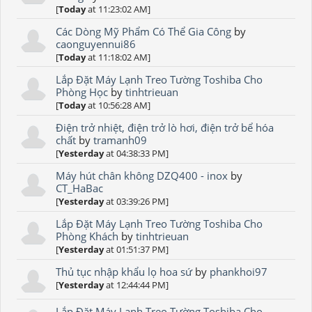
[
Today
at 11:23:02 AM]
Các Dòng Mỹ Phẩm Có Thể Gia Công
by
caonguyennui86
[
Today
at 11:18:02 AM]
Lắp Đặt Máy Lạnh Treo Tường Toshiba Cho
Phòng Học
by
tinhtrieuan
[
Today
at 10:56:28 AM]
Điện trở nhiệt, điện trở lò hơi, điện trở bể hóa
chất
by
tramanh09
[
Yesterday
at 04:38:33 PM]
Máy hút chân không DZQ400 - inox
by
CT_HaBac
[
Yesterday
at 03:39:26 PM]
Lắp Đặt Máy Lạnh Treo Tường Toshiba Cho
Phòng Khách
by
tinhtrieuan
[
Yesterday
at 01:51:37 PM]
Thủ tục nhập khẩu lọ hoa sứ
by
phankhoi97
[
Yesterday
at 12:44:44 PM]
Lắp Đặt Máy Lạnh Treo Tường Toshiba Cho