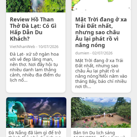
Review Hồ Than
Mặt Trời đang ở xa
Thở Đà Lạt: Có Gì
Trái Đất nhất,
Hấp Dẫn Du
nhưng sao châu
Khách?
Âu lại phát rồ vì
nắng nóng
VietNhanWeb - 10/07/2026
dumien - 02/07/2026
Đà Lạt- xứ sở ngàn hoa
với vẻ đẹp lãng mạn,
Mặt Trời đang ở xa Trái
nên thơ. Nơi đây hội tụ
Đất nhất, nhưng sao
nhiều danh lam thắng
châu Âu lại phát rồ vì
cảnh, nhiều địa điểm du
nắng nóng?Mỗi năm vào
lịch nổ...
tháng Bảy, báo chí nhiều
nơi th...
Đà Nẵng đã làm gì để trở
Bản tin Du lịch sáng