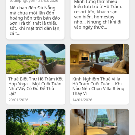
todiepnguyen - 21/03/2026
Mình từng thử nhiều
kiểu lưu trú ở Hồ Tràm:
Nếu bạn đến Đà Nẵng
resort lớn, khách sạn
mà chưa một lần đón
ven biển, homestay
hoàng hôn trên bán đảo
nhỏ… Nhưng chỉ khi đi
Sơn Trà thì thật là thiếu
vào ngày thườ...
sót. Khi mặt trời dần lặn,
cả t...
Thuê Biệt Thự Hồ Tràm Kết
Kinh Nghiệm Thuê Villa
Hợp Yoga – Một Cuối Tuần
Hồ Tràm Cuối Tuần – Khi
Như Vậy Có Đủ Để Thở
Nào Nên Chọn Villa Riêng
Lại?
Thay Vì
20/01/2026
14/01/2026