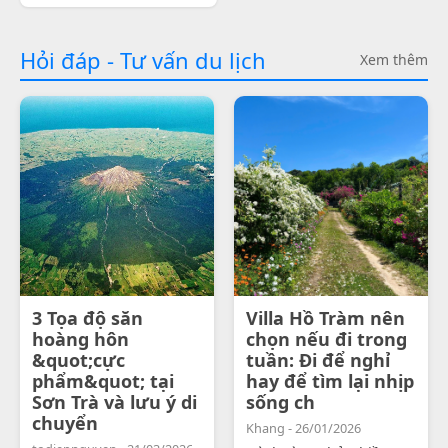
Hỏi đáp - Tư vấn du lịch
Xem thêm
3 Tọa độ săn
Villa Hồ Tràm nên
hoàng hôn
chọn nếu đi trong
&quot;cực
tuần: Đi để nghỉ
phẩm&quot; tại
hay để tìm lại nhịp
Sơn Trà và lưu ý di
sống ch
chuyển
Khang - 26/01/2026