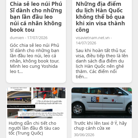
Chia sẻ leo núi Phú
Những địa điểm
Sĩ dành cho những
du lịch Hàn Quốc
bạn lần đầu leo
không thể bỏ qua
núi cá nhân không
khi xin visa thành
book tou
công
dumien - 17/07/2026
visavietnam.net.vn -
14/07/2026
Góc chia sẻ leo núi Phú
Sĩ dành cho những bạn
Sau khi hoàn tất thủ tục
lần đầu leo núi, leo cá
visa, điều tiếp theo là lên
nhân, không book tour.
danh sách địa điểm du
Mình leo cung Yoshida
lịch Hàn Quốc nên ghé
leo t...
thăm. Các điểm nổi
tiến...
Hướng dẫn chi tiết cho
Trước khi lên taxi ở Ý, hãy
người lần đầu đi tàu cao
chụp cánh cửa xe
tốc (Trung Quốc)
30/06/2026