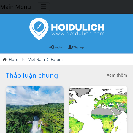
Main Menu
Log in
Sign up
Hội du lịch Việt Nam
Forum
Thảo luận chung
Xem thêm