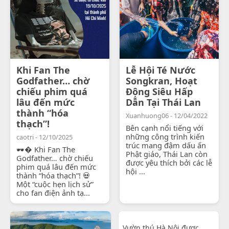
Khi Fan The
Lễ Hội Té Nước
Godfather… chờ
Songkran, Hoạt
chiếu phim quá
Động Siêu Hấp
lâu đến mức
Dẫn Tại Thái Lan
thành “hóa
Xuanhuong06 - 12/04/2022
thạch”!
Bên cạnh nổi tiếng với
những công trình kiến
caotri - 12/10/2025
trúc mang đậm dấu ấn
🕶� Khi Fan The
Phật giáo, Thái Lan còn
Godfather… chờ chiếu
được yêu thích bởi các lễ
phim quá lâu đến mức
hội ...
thành “hóa thạch”! 💀
Một “cuộc hẹn lịch sử”
cho fan điện ảnh tạ...
Vườn thú Hà Nội được