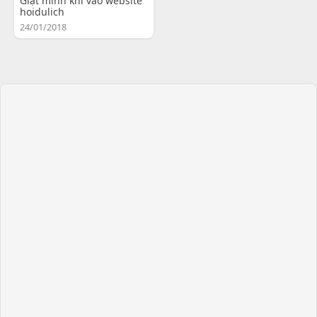
Giật mình khi vào website
hoidulich
24/01/2018