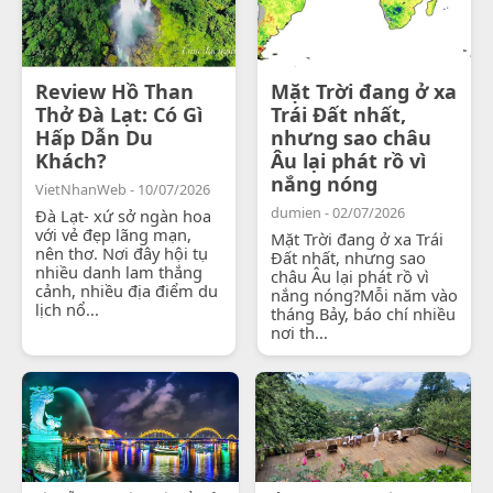
Review Hồ Than
Mặt Trời đang ở xa
Thở Đà Lạt: Có Gì
Trái Đất nhất,
Hấp Dẫn Du
nhưng sao châu
Khách?
Âu lại phát rồ vì
nắng nóng
VietNhanWeb - 10/07/2026
dumien - 02/07/2026
Đà Lạt- xứ sở ngàn hoa
với vẻ đẹp lãng mạn,
Mặt Trời đang ở xa Trái
nên thơ. Nơi đây hội tụ
Đất nhất, nhưng sao
nhiều danh lam thắng
châu Âu lại phát rồ vì
cảnh, nhiều địa điểm du
nắng nóng?Mỗi năm vào
lịch nổ...
tháng Bảy, báo chí nhiều
nơi th...