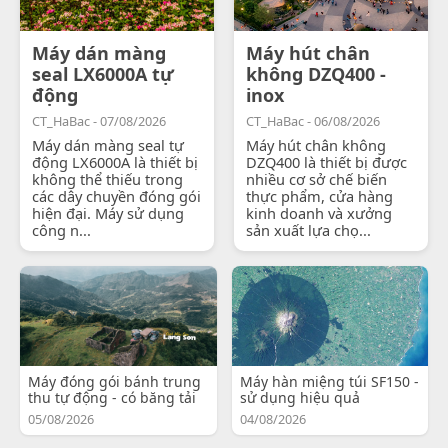
Máy dán màng
Máy hút chân
seal LX6000A tự
không DZQ400 -
động
inox
CT_HaBac - 07/08/2026
CT_HaBac - 06/08/2026
Máy dán màng seal tự
Máy hút chân không
động LX6000A là thiết bị
DZQ400 là thiết bị được
không thể thiếu trong
nhiều cơ sở chế biến
các dây chuyền đóng gói
thực phẩm, cửa hàng
hiện đại. Máy sử dụng
kinh doanh và xưởng
công n...
sản xuất lựa chọ...
Máy đóng gói bánh trung
Máy hàn miệng túi SF150 -
thu tự động - có băng tải
sử dụng hiệu quả
05/08/2026
04/08/2026