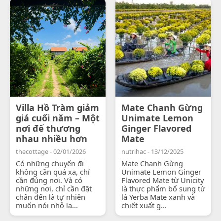
Villa Hồ Tràm giảm
Mate Chanh Gừng
giá cuối năm – Một
Unimate Lemon
nơi để thương
Ginger Flavored
nhau nhiều hơn
Mate
thecottage - 02/01/2026
nutrihac - 13/12/2025
Có những chuyến đi
Mate Chanh Gừng
không cần quá xa, chỉ
Unimate Lemon Ginger
cần đúng nơi. Và có
Flavored Mate từ Unicity
những nơi, chỉ cần đặt
là thực phẩm bổ sung từ
chân đến là tự nhiên
lá Yerba Mate xanh và
muốn nói nhỏ lạ...
chiết xuất g...