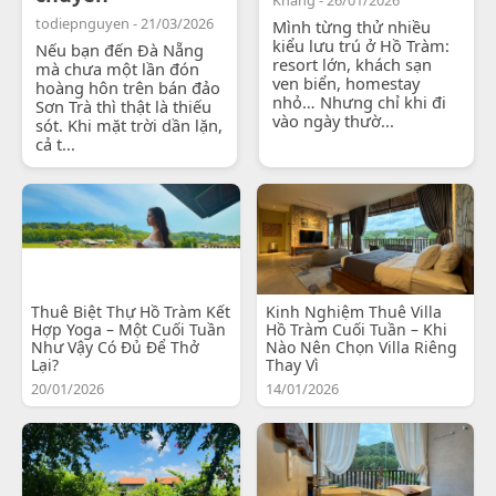
todiepnguyen - 21/03/2026
Mình từng thử nhiều
kiểu lưu trú ở Hồ Tràm:
Nếu bạn đến Đà Nẵng
resort lớn, khách sạn
mà chưa một lần đón
ven biển, homestay
hoàng hôn trên bán đảo
nhỏ… Nhưng chỉ khi đi
Sơn Trà thì thật là thiếu
vào ngày thườ...
sót. Khi mặt trời dần lặn,
cả t...
Thuê Biệt Thự Hồ Tràm Kết
Kinh Nghiệm Thuê Villa
Hợp Yoga – Một Cuối Tuần
Hồ Tràm Cuối Tuần – Khi
Như Vậy Có Đủ Để Thở
Nào Nên Chọn Villa Riêng
Lại?
Thay Vì
20/01/2026
14/01/2026