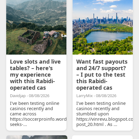
Love slots and live
Want fast payouts
tables? – here's
and 24/7 support?
my experience
– I put to the test
with this Rabidi-
this Rabidi-
operated cas
operated cas
Davidjap - 08/08/2026
LarryMix - 08/08/2026
I've been testing online
I've been testing online
casinos recently and
casinos recently and
came across
stumbled upon
https://soccerproinfo.wordpress.com/2026/07/11/courtois-
https://vinrevu.blogspot.com
seeks-...
post_20.html . As ...