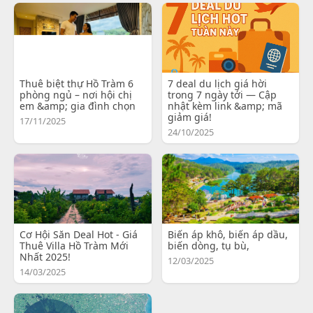
Thuê biệt thự Hồ Tràm 6
7 deal du lịch giá hời
phòng ngủ – nơi hội chị
trong 7 ngày tới — Cập
em &amp; gia đình chọn
nhật kèm link &amp; mã
giảm giá!
17/11/2025
24/10/2025
Cơ Hội Săn Deal Hot - Giá
Biến áp khô, biến áp dầu,
Thuê Villa Hồ Tràm Mới
biến dòng, tụ bù,
Nhất 2025!
12/03/2025
14/03/2025