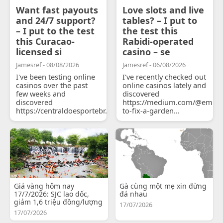
Want fast payouts
Love slots and live
and 24/7 support?
tables? – I put to
– I put to the test
the test this
this Curacao-
Rabidi-operated
licensed si
casino – se
Jamesref - 08/08/2026
Jamesref - 06/08/2026
I've been testing online
I've recently checked out
casinos over the past
online casinos lately and
few weeks and
discovered
discovered
https://medium.com/@emily
https://centraldoesportebr.substack.com/p/cucure...
to-fix-a-garden...
Giá vàng hôm nay
Gà cùng một mẹ xin đừng
17/7/2026: SJC lao dốc,
đá nhau
giảm 1,6 triệu đồng/lượng
17/07/2026
17/07/2026