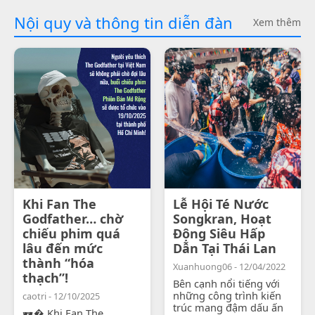
Nội quy và thông tin diễn đàn
Xem thêm
Khi Fan The
Lễ Hội Té Nước
Godfather… chờ
Songkran, Hoạt
chiếu phim quá
Động Siêu Hấp
lâu đến mức
Dẫn Tại Thái Lan
thành “hóa
Xuanhuong06 - 12/04/2022
thạch”!
Bên cạnh nổi tiếng với
những công trình kiến
caotri - 12/10/2025
trúc mang đậm dấu ấn
🕶� Khi Fan The