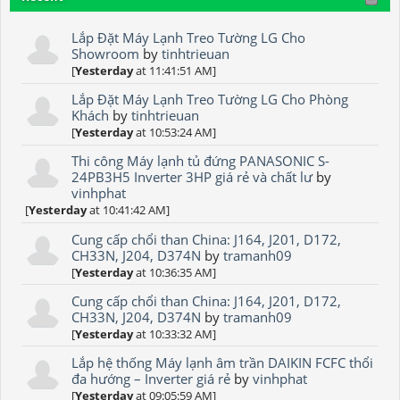
Lắp Đặt Máy Lạnh Treo Tường LG Cho
Showroom
by
tinhtrieuan
[
Yesterday
at 11:41:51 AM]
Lắp Đặt Máy Lạnh Treo Tường LG Cho Phòng
Khách
by
tinhtrieuan
[
Yesterday
at 10:53:24 AM]
Thi công Máy lạnh tủ đứng PANASONIC S-
24PB3H5 Inverter 3HP giá rẻ và chất lư
by
vinhphat
[
Yesterday
at 10:41:42 AM]
Cung cấp chổi than China: J164, J201, D172,
CH33N, J204, D374N
by
tramanh09
[
Yesterday
at 10:36:35 AM]
Cung cấp chổi than China: J164, J201, D172,
CH33N, J204, D374N
by
tramanh09
[
Yesterday
at 10:33:32 AM]
Lắp hệ thống Máy lạnh âm trần DAIKIN FCFC thổi
đa hướng – Inverter giá rẻ
by
vinhphat
[
Yesterday
at 09:05:59 AM]