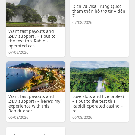
Dịch vụ visa Trung Quốc
thăm thân hỗ trợ từ A đến
Z
07/08/2026
Want fast payouts and
24/7 support? – I put to
the test this Rabidi-
operated cas
07/08/2026
Want fast payouts and
Love slots and live tables?
24/7 support? – here's my
– I put to the test this
experience with this
Rabidi-operated casino –
Rabidi-oper
re
06/08/2026
06/08/2026