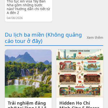
Thủ tục xin visa Tây Ban
Nha gồm những bước
nào? Hướng dẫn chi tiết từ
A đến Z
04/08/2026
Du lịch ba miền (Không quảng
Xem thêm
cáo tour ở đây)
Trải nghiệm đáng
Hidden Ho Chi
nhớ tại làng Lô Lô
Minh City: 5 Places