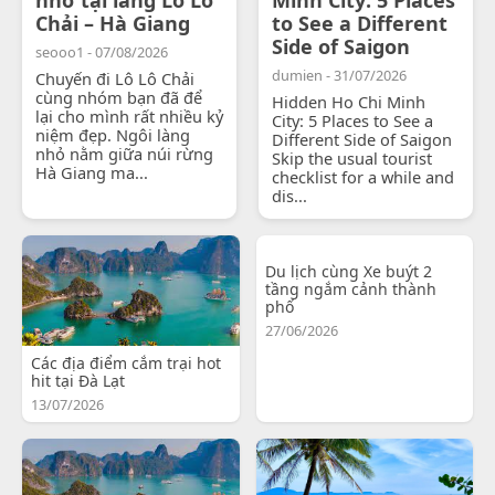
Chải – Hà Giang
to See a Different
Side of Saigon
seooo1 - 07/08/2026
dumien - 31/07/2026
Chuyến đi Lô Lô Chải
cùng nhóm bạn đã để
Hidden Ho Chi Minh
lại cho mình rất nhiều kỷ
City: 5 Places to See a
niệm đẹp. Ngôi làng
Different Side of Saigon
nhỏ nằm giữa núi rừng
Skip the usual tourist
Hà Giang ma...
checklist for a while and
dis...
Du lịch cùng Xe buýt 2
tầng ngắm cảnh thành
phố
27/06/2026
Các địa điểm cắm trại hot
hit tại Đà Lạt
13/07/2026