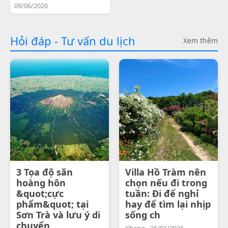
09/06/2026
Hỏi đáp - Tư vấn du lịch
Xem thêm
3 Tọa độ săn
Villa Hồ Tràm nên
hoàng hôn
chọn nếu đi trong
&quot;cực
tuần: Đi để nghỉ
phẩm&quot; tại
hay để tìm lại nhịp
Sơn Trà và lưu ý di
sống ch
chuyển
Khang - 26/01/2026