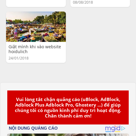
08/08/2018
Giật mình khi vào website
hoidulich
24/01/2018
Vui lòng tắt chặn quảng cáo (uBlock, AdBlock,
Adblock Plus Adblock Pro, Ghostery ...) để giúp
chúng tôi có nguồn kinh phí duy trì hoạt động.
Chân thành cảm ơn!