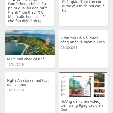
Phật giáo, Thái Lan còn
Godfather… chờ chiếu
được yêu thích bởi các lễ
phim quá lâu đến mức
hội ...
thành “hóa thạch”! 💀
Một “cuộc hẹn lịch sử”
cho fan điện ảnh tạ...
Vườn thú Hà Nội được
công nhận là điểm du lịch
04/12/2018
Mem mới chào cả nhà
10/04/2019
Nghệ An sắp ra mắt tour
du lịch mới
14/11/2018
Hướng dẫn chèn video
trên trang 9gag vào diễn
đàn