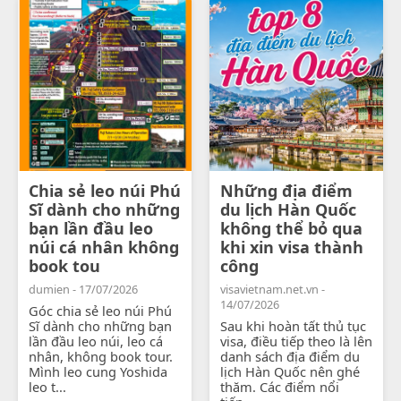
Chia sẻ leo núi Phú
Những địa điểm
Sĩ dành cho những
du lịch Hàn Quốc
bạn lần đầu leo
không thể bỏ qua
núi cá nhân không
khi xin visa thành
book tou
công
dumien - 17/07/2026
visavietnam.net.vn -
14/07/2026
Góc chia sẻ leo núi Phú
Sĩ dành cho những bạn
Sau khi hoàn tất thủ tục
lần đầu leo núi, leo cá
visa, điều tiếp theo là lên
nhân, không book tour.
danh sách địa điểm du
Mình leo cung Yoshida
lịch Hàn Quốc nên ghé
leo t...
thăm. Các điểm nổi