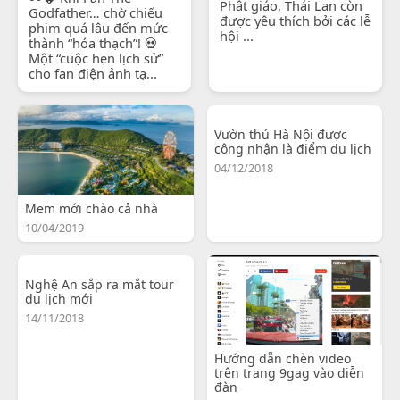
Phật giáo, Thái Lan còn
Godfather… chờ chiếu
được yêu thích bởi các lễ
phim quá lâu đến mức
hội ...
thành “hóa thạch”! 💀
Một “cuộc hẹn lịch sử”
cho fan điện ảnh tạ...
Vườn thú Hà Nội được
công nhận là điểm du lịch
04/12/2018
Mem mới chào cả nhà
10/04/2019
Nghệ An sắp ra mắt tour
du lịch mới
14/11/2018
Hướng dẫn chèn video
trên trang 9gag vào diễn
đàn