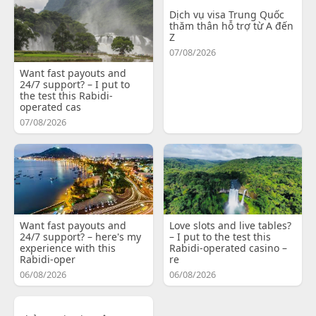
Dịch vụ visa Trung Quốc
thăm thân hỗ trợ từ A đến
Z
07/08/2026
Want fast payouts and
24/7 support? – I put to
the test this Rabidi-
operated cas
07/08/2026
Want fast payouts and
Love slots and live tables?
24/7 support? – here's my
– I put to the test this
experience with this
Rabidi-operated casino –
Rabidi-oper
re
06/08/2026
06/08/2026