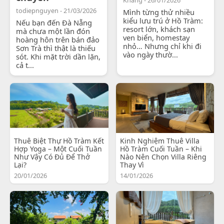
todiepnguyen - 21/03/2026
Mình từng thử nhiều
kiểu lưu trú ở Hồ Tràm:
Nếu bạn đến Đà Nẵng
resort lớn, khách sạn
mà chưa một lần đón
ven biển, homestay
hoàng hôn trên bán đảo
nhỏ… Nhưng chỉ khi đi
Sơn Trà thì thật là thiếu
vào ngày thườ...
sót. Khi mặt trời dần lặn,
cả t...
Thuê Biệt Thự Hồ Tràm Kết
Kinh Nghiệm Thuê Villa
Hợp Yoga – Một Cuối Tuần
Hồ Tràm Cuối Tuần – Khi
Như Vậy Có Đủ Để Thở
Nào Nên Chọn Villa Riêng
Lại?
Thay Vì
20/01/2026
14/01/2026