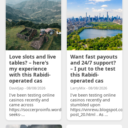
Love slots and live
Want fast payouts
tables? – here's
and 24/7 support?
my experience
– I put to the test
with this Rabidi-
this Rabidi-
operated cas
operated cas
Davidjap - 08/08/2026
LarryMix - 08/08/2026
I've been testing online
I've been testing online
casinos recently and
casinos recently and
came across
stumbled upon
https://soccerproinfo.wordpress.com/2026/07/11/courtois-
https://vinrevu.blogspot.com
seeks-...
post_20.html . As ...