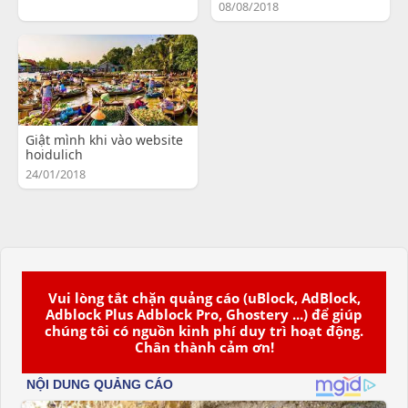
08/08/2018
Giật mình khi vào website
hoidulich
24/01/2018
Vui lòng tắt chặn quảng cáo (uBlock, AdBlock,
Adblock Plus Adblock Pro, Ghostery ...) để giúp
chúng tôi có nguồn kinh phí duy trì hoạt động.
Chân thành cảm ơn!