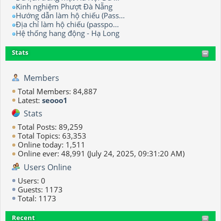
Kinh nghiệm Phượt Đà Nẵng
Hướng dẫn làm hộ chiếu (Pass...
Địa chỉ làm hộ chiếu (passpo...
Hệ thống hang động - Hạ Long
Stats
Members
Total Members: 84,887
Latest:
seooo1
Stats
Total Posts: 89,259
Total Topics: 63,353
Online today: 1,511
Online ever: 48,991 (July 24, 2025, 09:31:20 AM)
Users Online
Users: 0
Guests: 1173
Total: 1173
Recent