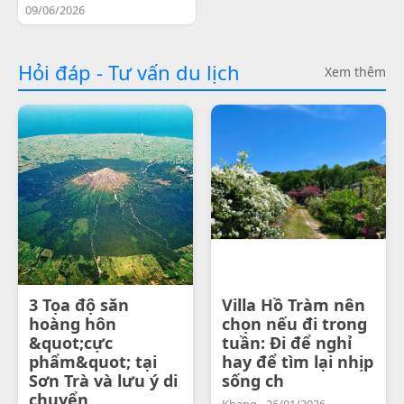
09/06/2026
Hỏi đáp - Tư vấn du lịch
Xem thêm
3 Tọa độ săn
Villa Hồ Tràm nên
hoàng hôn
chọn nếu đi trong
&quot;cực
tuần: Đi để nghỉ
phẩm&quot; tại
hay để tìm lại nhịp
Sơn Trà và lưu ý di
sống ch
chuyển
Khang - 26/01/2026