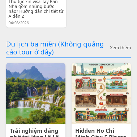
Thủ tục xin visa Tây Ban
Nha gồm những bước
nào? Hướng dẫn chi tiết từ
A đến Z
04/08/2026
Du lịch ba miền (Không quảng
Xem thêm
cáo tour ở đây)
Trải nghiệm đáng
Hidden Ho Chi
nhớ tại làng Lô Lô
Minh City: 5 Places