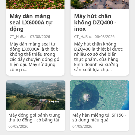
Máy dán màng
Máy hút chân
seal LX6000A tự
không DZQ400 -
động
inox
CT_HaBac - 07/08/2026
CT_HaBac - 06/08/2026
Máy dán màng seal tự
Máy hút chân không
động LX6000A là thiết bị
DZQ400 là thiết bị được
không thể thiếu trong
nhiều cơ sở chế biến
các dây chuyền đóng gói
thực phẩm, cửa hàng
hiện đại. Máy sử dụng
kinh doanh và xưởng
công n...
sản xuất lựa chọ...
Máy đóng gói bánh trung
Máy hàn miệng túi SF150 -
thu tự động - có băng tải
sử dụng hiệu quả
05/08/2026
04/08/2026