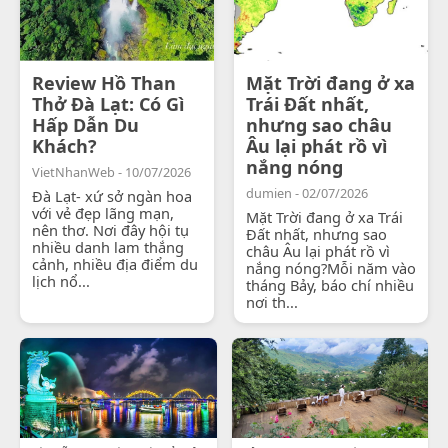
Review Hồ Than
Mặt Trời đang ở xa
Thở Đà Lạt: Có Gì
Trái Đất nhất,
Hấp Dẫn Du
nhưng sao châu
Khách?
Âu lại phát rồ vì
nắng nóng
VietNhanWeb - 10/07/2026
dumien - 02/07/2026
Đà Lạt- xứ sở ngàn hoa
với vẻ đẹp lãng mạn,
Mặt Trời đang ở xa Trái
nên thơ. Nơi đây hội tụ
Đất nhất, nhưng sao
nhiều danh lam thắng
châu Âu lại phát rồ vì
cảnh, nhiều địa điểm du
nắng nóng?Mỗi năm vào
lịch nổ...
tháng Bảy, báo chí nhiều
nơi th...