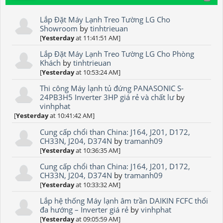
Lắp Đặt Máy Lạnh Treo Tường LG Cho
Showroom
by
tinhtrieuan
[
Yesterday
at 11:41:51 AM]
Lắp Đặt Máy Lạnh Treo Tường LG Cho Phòng
Khách
by
tinhtrieuan
[
Yesterday
at 10:53:24 AM]
Thi công Máy lạnh tủ đứng PANASONIC S-
24PB3H5 Inverter 3HP giá rẻ và chất lư
by
vinhphat
[
Yesterday
at 10:41:42 AM]
Cung cấp chổi than China: J164, J201, D172,
CH33N, J204, D374N
by
tramanh09
[
Yesterday
at 10:36:35 AM]
Cung cấp chổi than China: J164, J201, D172,
CH33N, J204, D374N
by
tramanh09
[
Yesterday
at 10:33:32 AM]
Lắp hệ thống Máy lạnh âm trần DAIKIN FCFC thổi
đa hướng – Inverter giá rẻ
by
vinhphat
[
Yesterday
at 09:05:59 AM]