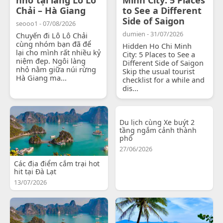
Chải – Hà Giang
to See a Different
Side of Saigon
seooo1 - 07/08/2026
dumien - 31/07/2026
Chuyến đi Lô Lô Chải
cùng nhóm bạn đã để
Hidden Ho Chi Minh
lại cho mình rất nhiều kỷ
City: 5 Places to See a
niệm đẹp. Ngôi làng
Different Side of Saigon
nhỏ nằm giữa núi rừng
Skip the usual tourist
Hà Giang ma...
checklist for a while and
dis...
Du lịch cùng Xe buýt 2
tầng ngắm cảnh thành
phố
27/06/2026
Các địa điểm cắm trại hot
hit tại Đà Lạt
13/07/2026