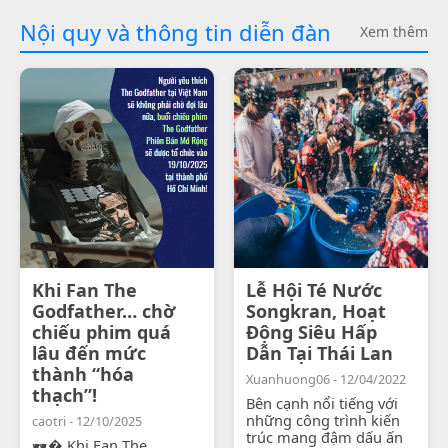
Nội quy và thông tin diễn đàn
Xem thêm
Khi Fan The
Lễ Hội Té Nước
Godfather… chờ
Songkran, Hoạt
chiếu phim quá
Động Siêu Hấp
lâu đến mức
Dẫn Tại Thái Lan
thành “hóa
Xuanhuong06 - 12/04/2022
thạch”!
Bên cạnh nổi tiếng với
những công trình kiến
caotri - 12/10/2025
trúc mang đậm dấu ấn
🕶� Khi Fan The