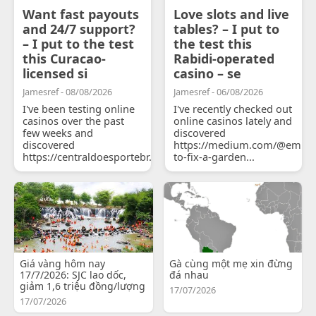
Want fast payouts
Love slots and live
and 24/7 support?
tables? – I put to
– I put to the test
the test this
this Curacao-
Rabidi-operated
licensed si
casino – se
Jamesref - 08/08/2026
Jamesref - 06/08/2026
I've been testing online
I've recently checked out
casinos over the past
online casinos lately and
few weeks and
discovered
discovered
https://medium.com/@emily
https://centraldoesportebr.substack.com/p/cucure...
to-fix-a-garden...
Giá vàng hôm nay
Gà cùng một mẹ xin đừng
17/7/2026: SJC lao dốc,
đá nhau
giảm 1,6 triệu đồng/lượng
17/07/2026
17/07/2026