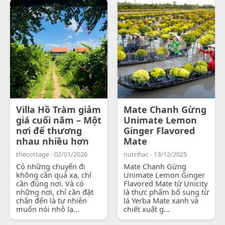
Villa Hồ Tràm giảm
Mate Chanh Gừng
giá cuối năm – Một
Unimate Lemon
nơi để thương
Ginger Flavored
nhau nhiều hơn
Mate
thecottage - 02/01/2026
nutrihac - 13/12/2025
Có những chuyến đi
Mate Chanh Gừng
không cần quá xa, chỉ
Unimate Lemon Ginger
cần đúng nơi. Và có
Flavored Mate từ Unicity
những nơi, chỉ cần đặt
là thực phẩm bổ sung từ
chân đến là tự nhiên
lá Yerba Mate xanh và
muốn nói nhỏ lạ...
chiết xuất g...