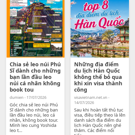
Chia sẻ leo núi Phú
Những địa điểm
Sĩ dành cho những
du lịch Hàn Quốc
bạn lần đầu leo
không thể bỏ qua
núi cá nhân không
khi xin visa thành
book tou
công
dumien - 17/07/2026
visavietnam.net.vn -
14/07/2026
Góc chia sẻ leo núi Phú
Sĩ dành cho những bạn
Sau khi hoàn tất thủ tục
lần đầu leo núi, leo cá
visa, điều tiếp theo là lên
nhân, không book tour.
danh sách địa điểm du
Mình leo cung Yoshida
lịch Hàn Quốc nên ghé
leo t...
thăm. Các điểm nổi