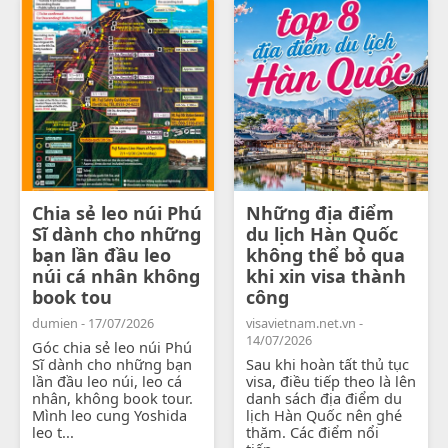
Chia sẻ leo núi Phú
Những địa điểm
Sĩ dành cho những
du lịch Hàn Quốc
bạn lần đầu leo
không thể bỏ qua
núi cá nhân không
khi xin visa thành
book tou
công
dumien - 17/07/2026
visavietnam.net.vn -
14/07/2026
Góc chia sẻ leo núi Phú
Sĩ dành cho những bạn
Sau khi hoàn tất thủ tục
lần đầu leo núi, leo cá
visa, điều tiếp theo là lên
nhân, không book tour.
danh sách địa điểm du
Mình leo cung Yoshida
lịch Hàn Quốc nên ghé
leo t...
thăm. Các điểm nổi