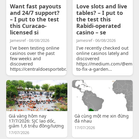
Want fast payouts
Love slots and live
and 24/7 support?
tables? – I put to
– I put to the test
the test this
this Curacao-
Rabidi-operated
licensed si
casino – se
Jamesref - 08/08/2026
Jamesref - 06/08/2026
I've been testing online
I've recently checked out
casinos over the past
online casinos lately and
few weeks and
discovered
discovered
https://medium.com/@emily
https://centraldoesportebr.substack.com/p/cucure...
to-fix-a-garden...
Giá vàng hôm nay
Gà cùng một mẹ xin đừng
17/7/2026: SJC lao dốc,
đá nhau
giảm 1,6 triệu đồng/lượng
17/07/2026
17/07/2026