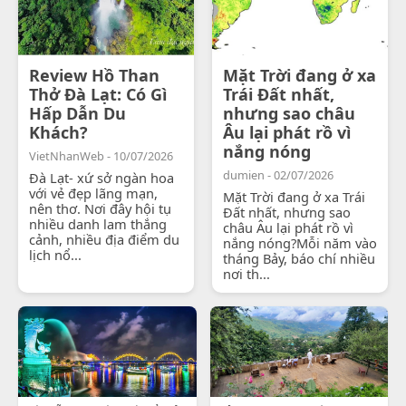
Review Hồ Than
Mặt Trời đang ở xa
Thở Đà Lạt: Có Gì
Trái Đất nhất,
Hấp Dẫn Du
nhưng sao châu
Khách?
Âu lại phát rồ vì
nắng nóng
VietNhanWeb - 10/07/2026
dumien - 02/07/2026
Đà Lạt- xứ sở ngàn hoa
với vẻ đẹp lãng mạn,
Mặt Trời đang ở xa Trái
nên thơ. Nơi đây hội tụ
Đất nhất, nhưng sao
nhiều danh lam thắng
châu Âu lại phát rồ vì
cảnh, nhiều địa điểm du
nắng nóng?Mỗi năm vào
lịch nổ...
tháng Bảy, báo chí nhiều
nơi th...