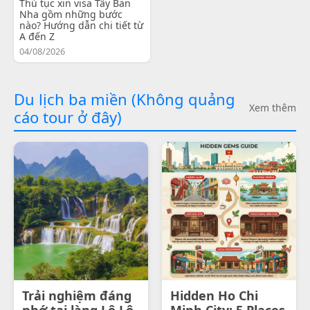
Thủ tục xin visa Tây Ban
Nha gồm những bước
nào? Hướng dẫn chi tiết từ
A đến Z
04/08/2026
Du lịch ba miền (Không quảng
Xem thêm
cáo tour ở đây)
Trải nghiệm đáng
Hidden Ho Chi
nhớ tại làng Lô Lô
Minh City: 5 Places