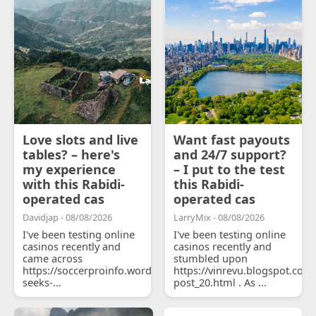
Love slots and live
Want fast payouts
tables? – here's
and 24/7 support?
my experience
– I put to the test
with this Rabidi-
this Rabidi-
operated cas
operated cas
Davidjap - 08/08/2026
LarryMix - 08/08/2026
I've been testing online
I've been testing online
casinos recently and
casinos recently and
came across
stumbled upon
https://soccerproinfo.wordpress.com/2026/07/11/courtois-
https://vinrevu.blogspot.com
seeks-...
post_20.html . As ...