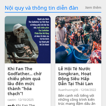
Nội quy và thông tin diễn đàn
Xem thêm
Khi Fan The
Lễ Hội Té Nước
Godfather… chờ
Songkran, Hoạt
chiếu phim quá
Động Siêu Hấp
lâu đến mức
Dẫn Tại Thái Lan
thành “hóa
Xuanhuong06 - 12/04/2022
thạch”!
Bên cạnh nổi tiếng với
những công trình kiến
caotri - 12/10/2025
trúc mang đậm dấu ấn
🕶� Khi Fan The