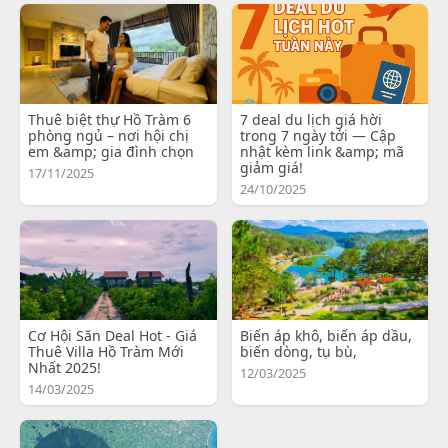
Thuê biệt thự Hồ Tràm 6
7 deal du lịch giá hời
phòng ngủ – nơi hội chị
trong 7 ngày tới — Cập
em &amp; gia đình chọn
nhật kèm link &amp; mã
giảm giá!
17/11/2025
24/10/2025
Cơ Hội Săn Deal Hot - Giá
Biến áp khô, biến áp dầu,
Thuê Villa Hồ Tràm Mới
biến dòng, tụ bù,
Nhất 2025!
12/03/2025
14/03/2025