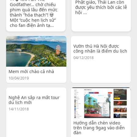
Phật giáo, Thái Lan còn
Godfather… chờ chiếu
được yêu thích bởi các lễ
phim quá lâu đến mức
hội ...
thành “hóa thạch”! 💀
Một “cuộc hẹn lịch sử”
cho fan điện ảnh tạ...
Vườn thú Hà Nội được
công nhận là điểm du lịch
04/12/2018
Mem mới chào cả nhà
10/04/2019
Nghệ An sắp ra mắt tour
du lịch mới
14/11/2018
Hướng dẫn chèn video
trên trang 9gag vào diễn
đàn