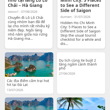
Chải – Hà Giang
to See a Different
Side of Saigon
seooo1 - 07/08/2026
dumien - 31/07/2026
Chuyến đi Lô Lô Chải
cùng nhóm bạn đã để
Hidden Ho Chi Minh
lại cho mình rất nhiều kỷ
City: 5 Places to See a
niệm đẹp. Ngôi làng
Different Side of Saigon
nhỏ nằm giữa núi rừng
Skip the usual tourist
Hà Giang ma...
checklist for a while and
dis...
Du lịch cùng Xe buýt 2
tầng ngắm cảnh thành
phố
27/06/2026
Các địa điểm cắm trại hot
hit tại Đà Lạt
13/07/2026