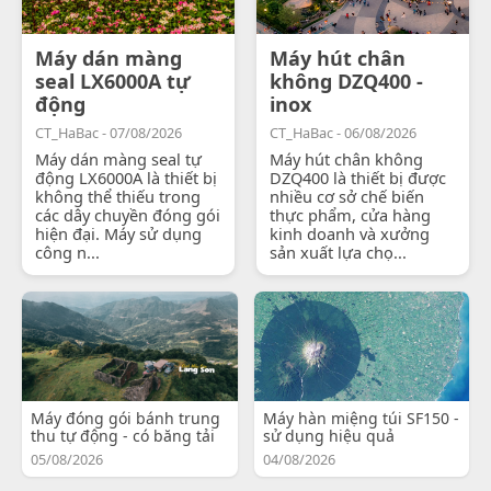
Máy dán màng
Máy hút chân
seal LX6000A tự
không DZQ400 -
động
inox
CT_HaBac - 07/08/2026
CT_HaBac - 06/08/2026
Máy dán màng seal tự
Máy hút chân không
động LX6000A là thiết bị
DZQ400 là thiết bị được
không thể thiếu trong
nhiều cơ sở chế biến
các dây chuyền đóng gói
thực phẩm, cửa hàng
hiện đại. Máy sử dụng
kinh doanh và xưởng
công n...
sản xuất lựa chọ...
Máy đóng gói bánh trung
Máy hàn miệng túi SF150 -
thu tự động - có băng tải
sử dụng hiệu quả
05/08/2026
04/08/2026