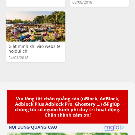
08/08/2018
Giật mình khi vào website
hoidulich
24/01/2018
Vui lòng tắt chặn quảng cáo (uBlock, AdBlock,
Adblock Plus Adblock Pro, Ghostery ...) để giúp
chúng tôi có nguồn kinh phí duy trì hoạt động.
Chân thành cảm ơn!