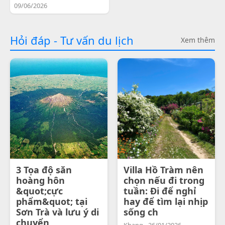
09/06/2026
Hỏi đáp - Tư vấn du lịch
Xem thêm
3 Tọa độ săn
Villa Hồ Tràm nên
hoàng hôn
chọn nếu đi trong
&quot;cực
tuần: Đi để nghỉ
phẩm&quot; tại
hay để tìm lại nhịp
Sơn Trà và lưu ý di
sống ch
chuyển
Khang - 26/01/2026