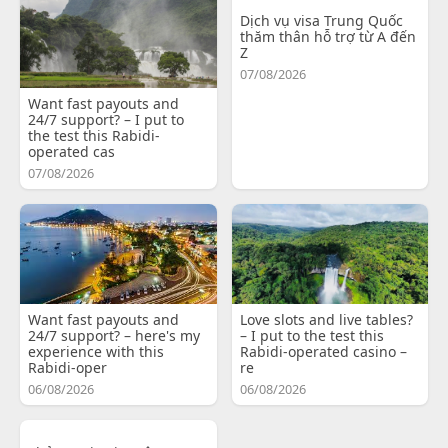
Dịch vụ visa Trung Quốc
thăm thân hỗ trợ từ A đến
Z
07/08/2026
Want fast payouts and
24/7 support? – I put to
the test this Rabidi-
operated cas
07/08/2026
Want fast payouts and
Love slots and live tables?
24/7 support? – here's my
– I put to the test this
experience with this
Rabidi-operated casino –
Rabidi-oper
re
06/08/2026
06/08/2026