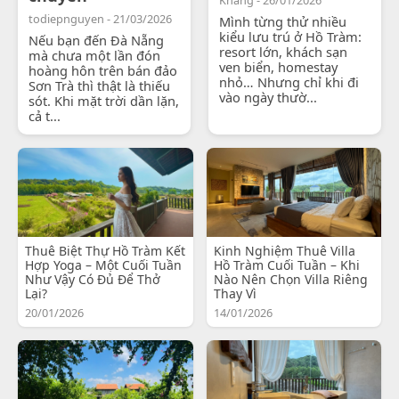
todiepnguyen - 21/03/2026
Mình từng thử nhiều
kiểu lưu trú ở Hồ Tràm:
Nếu bạn đến Đà Nẵng
resort lớn, khách sạn
mà chưa một lần đón
ven biển, homestay
hoàng hôn trên bán đảo
nhỏ… Nhưng chỉ khi đi
Sơn Trà thì thật là thiếu
vào ngày thườ...
sót. Khi mặt trời dần lặn,
cả t...
Thuê Biệt Thự Hồ Tràm Kết
Kinh Nghiệm Thuê Villa
Hợp Yoga – Một Cuối Tuần
Hồ Tràm Cuối Tuần – Khi
Như Vậy Có Đủ Để Thở
Nào Nên Chọn Villa Riêng
Lại?
Thay Vì
20/01/2026
14/01/2026