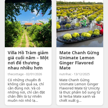
Villa Hồ Tràm giảm
Mate Chanh Gừng
giá cuối năm – Một
Unimate Lemon
nơi để thương
Ginger Flavored
nhau nhiều hơn
Mate
thecottage - 02/01/2026
nutrihac - 13/12/2025
Có những chuyến đi
Mate Chanh Gừng
không cần quá xa, chỉ
Unimate Lemon Ginger
cần đúng nơi. Và có
Flavored Mate từ Unicity
những nơi, chỉ cần đặt
là thực phẩm bổ sung từ
chân đến là tự nhiên
lá Yerba Mate xanh và
muốn nói nhỏ lạ...
chiết xuất g...