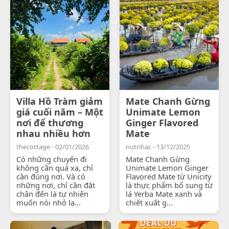
Villa Hồ Tràm giảm
Mate Chanh Gừng
giá cuối năm – Một
Unimate Lemon
nơi để thương
Ginger Flavored
nhau nhiều hơn
Mate
thecottage - 02/01/2026
nutrihac - 13/12/2025
Có những chuyến đi
Mate Chanh Gừng
không cần quá xa, chỉ
Unimate Lemon Ginger
cần đúng nơi. Và có
Flavored Mate từ Unicity
những nơi, chỉ cần đặt
là thực phẩm bổ sung từ
chân đến là tự nhiên
lá Yerba Mate xanh và
muốn nói nhỏ lạ...
chiết xuất g...