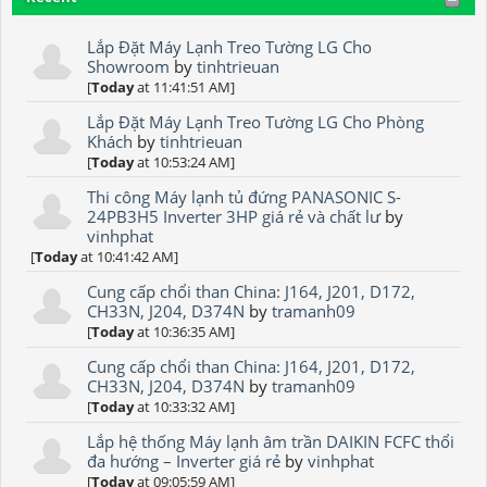
Lắp Đặt Máy Lạnh Treo Tường LG Cho
Showroom
by
tinhtrieuan
[
Today
at 11:41:51 AM]
Lắp Đặt Máy Lạnh Treo Tường LG Cho Phòng
Khách
by
tinhtrieuan
[
Today
at 10:53:24 AM]
Thi công Máy lạnh tủ đứng PANASONIC S-
24PB3H5 Inverter 3HP giá rẻ và chất lư
by
vinhphat
[
Today
at 10:41:42 AM]
Cung cấp chổi than China: J164, J201, D172,
CH33N, J204, D374N
by
tramanh09
[
Today
at 10:36:35 AM]
Cung cấp chổi than China: J164, J201, D172,
CH33N, J204, D374N
by
tramanh09
[
Today
at 10:33:32 AM]
Lắp hệ thống Máy lạnh âm trần DAIKIN FCFC thổi
đa hướng – Inverter giá rẻ
by
vinhphat
[
Today
at 09:05:59 AM]