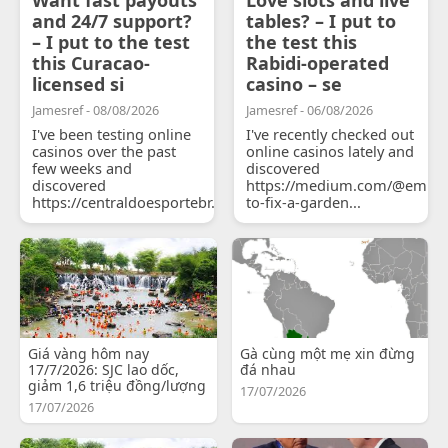
and 24/7 support?
tables? – I put to
– I put to the test
the test this
this Curacao-
Rabidi-operated
licensed si
casino – se
Jamesref - 08/08/2026
Jamesref - 06/08/2026
I've been testing online
I've recently checked out
casinos over the past
online casinos lately and
few weeks and
discovered
discovered
https://medium.com/@emily
https://centraldoesportebr.substack.com/p/cucure...
to-fix-a-garden...
Giá vàng hôm nay
Gà cùng một mẹ xin đừng
17/7/2026: SJC lao dốc,
đá nhau
giảm 1,6 triệu đồng/lượng
17/07/2026
17/07/2026