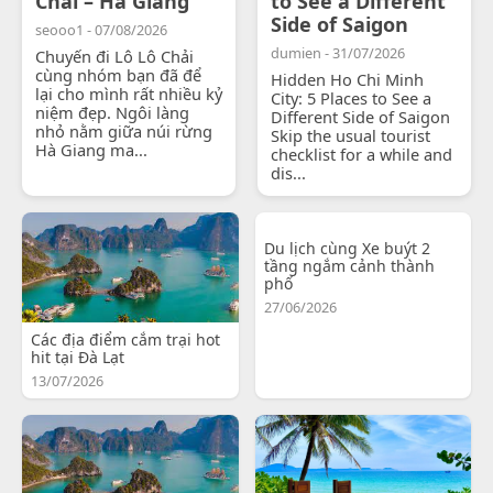
Chải – Hà Giang
to See a Different
Side of Saigon
seooo1 - 07/08/2026
dumien - 31/07/2026
Chuyến đi Lô Lô Chải
cùng nhóm bạn đã để
Hidden Ho Chi Minh
lại cho mình rất nhiều kỷ
City: 5 Places to See a
niệm đẹp. Ngôi làng
Different Side of Saigon
nhỏ nằm giữa núi rừng
Skip the usual tourist
Hà Giang ma...
checklist for a while and
dis...
Du lịch cùng Xe buýt 2
tầng ngắm cảnh thành
phố
27/06/2026
Các địa điểm cắm trại hot
hit tại Đà Lạt
13/07/2026