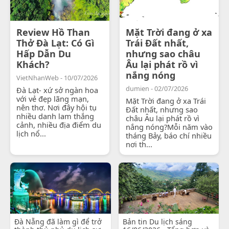
Review Hồ Than
Mặt Trời đang ở xa
Thở Đà Lạt: Có Gì
Trái Đất nhất,
Hấp Dẫn Du
nhưng sao châu
Khách?
Âu lại phát rồ vì
nắng nóng
VietNhanWeb - 10/07/2026
dumien - 02/07/2026
Đà Lạt- xứ sở ngàn hoa
với vẻ đẹp lãng mạn,
Mặt Trời đang ở xa Trái
nên thơ. Nơi đây hội tụ
Đất nhất, nhưng sao
nhiều danh lam thắng
châu Âu lại phát rồ vì
cảnh, nhiều địa điểm du
nắng nóng?Mỗi năm vào
lịch nổ...
tháng Bảy, báo chí nhiều
nơi th...
Đà Nẵng đã làm gì để trở
Bản tin Du lịch sáng