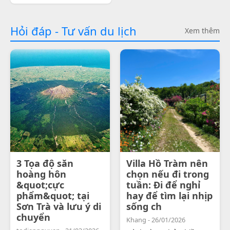
Hỏi đáp - Tư vấn du lịch
Xem thêm
3 Tọa độ săn
Villa Hồ Tràm nên
hoàng hôn
chọn nếu đi trong
&quot;cực
tuần: Đi để nghỉ
phẩm&quot; tại
hay để tìm lại nhịp
Sơn Trà và lưu ý di
sống ch
chuyển
Khang - 26/01/2026