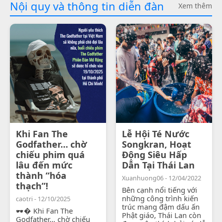
Nội quy và thông tin diễn đàn
Xem thêm
Khi Fan The
Lễ Hội Té Nước
Godfather… chờ
Songkran, Hoạt
chiếu phim quá
Động Siêu Hấp
lâu đến mức
Dẫn Tại Thái Lan
thành “hóa
Xuanhuong06 - 12/04/2022
thạch”!
Bên cạnh nổi tiếng với
những công trình kiến
caotri - 12/10/2025
trúc mang đậm dấu ấn
🕶� Khi Fan The
Phật giáo, Thái Lan còn
Godfather… chờ chiếu