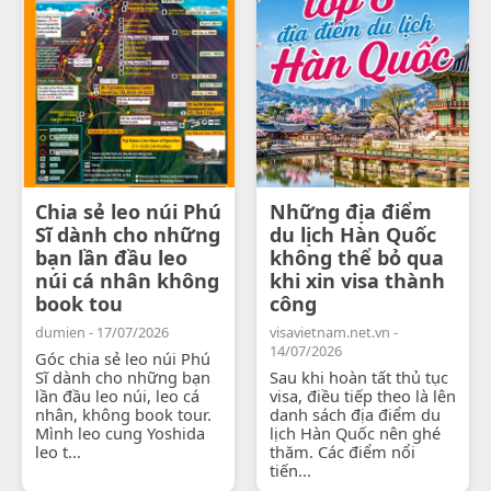
Chia sẻ leo núi Phú
Những địa điểm
Sĩ dành cho những
du lịch Hàn Quốc
bạn lần đầu leo
không thể bỏ qua
núi cá nhân không
khi xin visa thành
book tou
công
dumien - 17/07/2026
visavietnam.net.vn -
14/07/2026
Góc chia sẻ leo núi Phú
Sĩ dành cho những bạn
Sau khi hoàn tất thủ tục
lần đầu leo núi, leo cá
visa, điều tiếp theo là lên
nhân, không book tour.
danh sách địa điểm du
Mình leo cung Yoshida
lịch Hàn Quốc nên ghé
leo t...
thăm. Các điểm nổi
tiến...