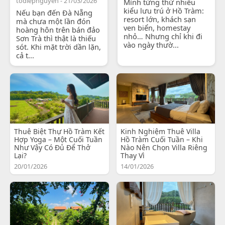
todiepnguyen - 21/03/2026
Mình từng thử nhiều
kiểu lưu trú ở Hồ Tràm:
Nếu bạn đến Đà Nẵng
resort lớn, khách sạn
mà chưa một lần đón
ven biển, homestay
hoàng hôn trên bán đảo
nhỏ… Nhưng chỉ khi đi
Sơn Trà thì thật là thiếu
vào ngày thườ...
sót. Khi mặt trời dần lặn,
cả t...
Thuê Biệt Thự Hồ Tràm Kết
Kinh Nghiệm Thuê Villa
Hợp Yoga – Một Cuối Tuần
Hồ Tràm Cuối Tuần – Khi
Như Vậy Có Đủ Để Thở
Nào Nên Chọn Villa Riêng
Lại?
Thay Vì
20/01/2026
14/01/2026