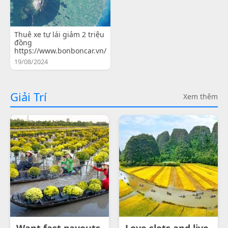
Thuê xe tự lái giảm 2 triệu
đồng
https://www.bonboncar.vn/
19/08/2024
Giải Trí
Xem thêm
Want fast payouts
Love slots and live