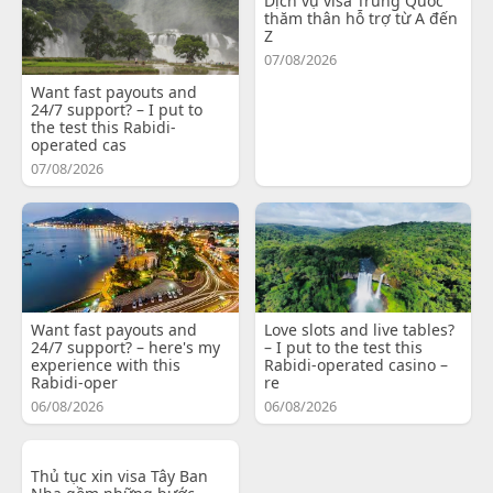
Dịch vụ visa Trung Quốc
thăm thân hỗ trợ từ A đến
Z
07/08/2026
Want fast payouts and
24/7 support? – I put to
the test this Rabidi-
operated cas
07/08/2026
Want fast payouts and
Love slots and live tables?
24/7 support? – here's my
– I put to the test this
experience with this
Rabidi-operated casino –
Rabidi-oper
re
06/08/2026
06/08/2026
Thủ tục xin visa Tây Ban