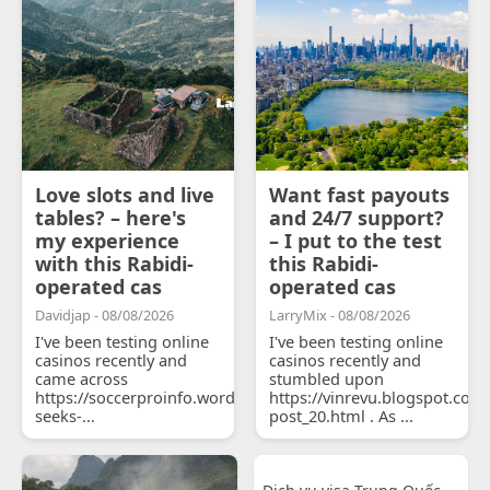
Love slots and live
Want fast payouts
tables? – here's
and 24/7 support?
my experience
– I put to the test
with this Rabidi-
this Rabidi-
operated cas
operated cas
Davidjap - 08/08/2026
LarryMix - 08/08/2026
I've been testing online
I've been testing online
casinos recently and
casinos recently and
came across
stumbled upon
https://soccerproinfo.wordpress.com/2026/07/11/courtois-
https://vinrevu.blogspot.com
seeks-...
post_20.html . As ...