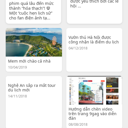
được yêu thích bởi các lễ
phim quá lâu đến mức
hội ...
thành “hóa thạch”! 💀
Một “cuộc hẹn lịch sử”
cho fan điện ảnh tạ...
Vườn thú Hà Nội được
công nhận là điểm du lịch
04/12/2018
Mem mới chào cả nhà
10/04/2019
Nghệ An sắp ra mắt tour
du lịch mới
14/11/2018
Hướng dẫn chèn video
trên trang 9gag vào diễn
đàn
08/08/2018