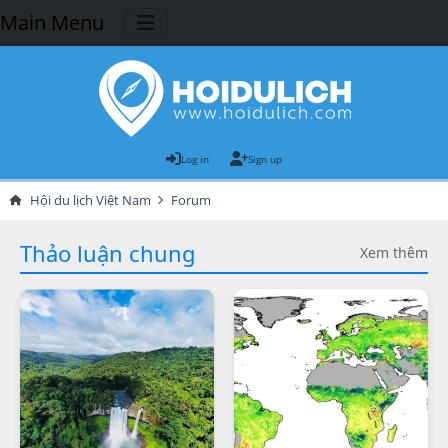
Main Menu
Log in
Sign up
Hội du lịch Việt Nam
Forum
Thảo luận chung
Xem thêm