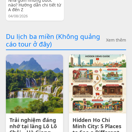
Nha gồm những bước
nào? Hướng dẫn chi tiết từ
A đến Z
04/08/2026
Du lịch ba miền (Không quảng
Xem thêm
cáo tour ở đây)
Trải nghiệm đáng
Hidden Ho Chi
nhớ tại làng Lô Lô
Minh City: 5 Places