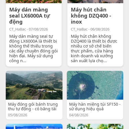
Máy dán màng
Máy hút chân
seal LX6000A tự
không DZQ400 -
động
inox
CT_HaBac - 07/08/2026
CT_HaBac - 06/08/2026
Máy dán màng seal tự
Máy hút chân không
động LX6000A là thiết bị
DZQ400 là thiết bị được
không thể thiếu trong
nhiều cơ sở chế biến
các dây chuyền đóng gói
thực phẩm, cửa hàng
hiện đại. Máy sử dụng
kinh doanh và xưởng
công n...
sản xuất lựa chọ...
Máy đóng gói bánh trung
Máy hàn miệng túi SF150 -
thu tự động - có băng tải
sử dụng hiệu quả
05/08/2026
04/08/2026