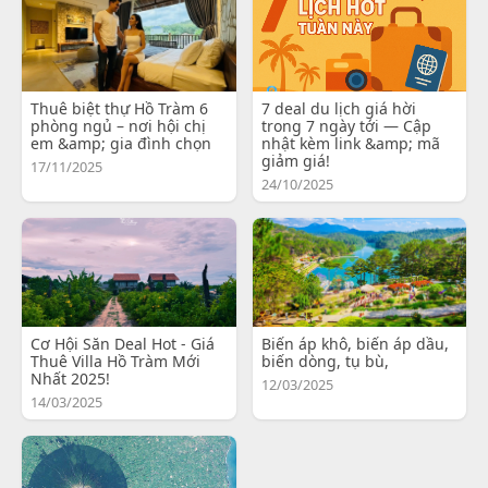
Thuê biệt thự Hồ Tràm 6
7 deal du lịch giá hời
phòng ngủ – nơi hội chị
trong 7 ngày tới — Cập
em &amp; gia đình chọn
nhật kèm link &amp; mã
giảm giá!
17/11/2025
24/10/2025
Cơ Hội Săn Deal Hot - Giá
Biến áp khô, biến áp dầu,
Thuê Villa Hồ Tràm Mới
biến dòng, tụ bù,
Nhất 2025!
12/03/2025
14/03/2025