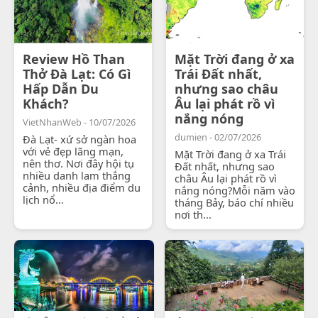
Review Hồ Than
Mặt Trời đang ở xa
Thở Đà Lạt: Có Gì
Trái Đất nhất,
Hấp Dẫn Du
nhưng sao châu
Khách?
Âu lại phát rồ vì
nắng nóng
VietNhanWeb - 10/07/2026
dumien - 02/07/2026
Đà Lạt- xứ sở ngàn hoa
với vẻ đẹp lãng mạn,
Mặt Trời đang ở xa Trái
nên thơ. Nơi đây hội tụ
Đất nhất, nhưng sao
nhiều danh lam thắng
châu Âu lại phát rồ vì
cảnh, nhiều địa điểm du
nắng nóng?Mỗi năm vào
lịch nổ...
tháng Bảy, báo chí nhiều
nơi th...