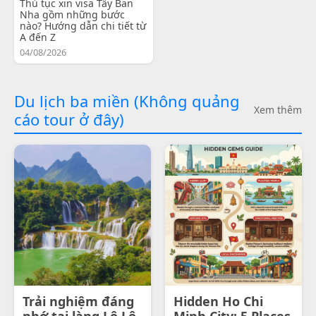
Thủ tục xin visa Tây Ban
Nha gồm những bước
nào? Hướng dẫn chi tiết từ
A đến Z
04/08/2026
Du lịch ba miền (Không quảng
Xem thêm
cáo tour ở đây)
Trải nghiệm đáng
Hidden Ho Chi
nhớ tại làng Lô Lô
Minh City: 5 Places