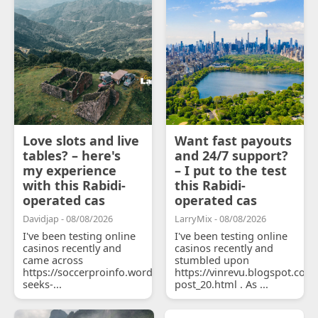
Love slots and live
Want fast payouts
tables? – here's
and 24/7 support?
my experience
– I put to the test
with this Rabidi-
this Rabidi-
operated cas
operated cas
Davidjap - 08/08/2026
LarryMix - 08/08/2026
I've been testing online
I've been testing online
casinos recently and
casinos recently and
came across
stumbled upon
https://soccerproinfo.wordpress.com/2026/07/11/courtois-
https://vinrevu.blogspot.com
seeks-...
post_20.html . As ...