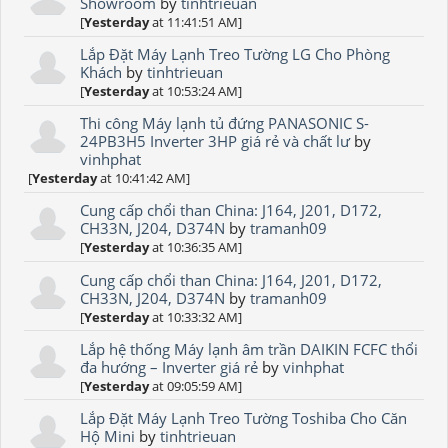
Showroom
by
tinhtrieuan
[
Yesterday
at 11:41:51 AM]
Lắp Đặt Máy Lạnh Treo Tường LG Cho Phòng
Khách
by
tinhtrieuan
[
Yesterday
at 10:53:24 AM]
Thi công Máy lạnh tủ đứng PANASONIC S-
24PB3H5 Inverter 3HP giá rẻ và chất lư
by
vinhphat
[
Yesterday
at 10:41:42 AM]
Cung cấp chổi than China: J164, J201, D172,
CH33N, J204, D374N
by
tramanh09
[
Yesterday
at 10:36:35 AM]
Cung cấp chổi than China: J164, J201, D172,
CH33N, J204, D374N
by
tramanh09
[
Yesterday
at 10:33:32 AM]
Lắp hệ thống Máy lạnh âm trần DAIKIN FCFC thổi
đa hướng – Inverter giá rẻ
by
vinhphat
[
Yesterday
at 09:05:59 AM]
Lắp Đặt Máy Lạnh Treo Tường Toshiba Cho Căn
Hộ Mini
by
tinhtrieuan