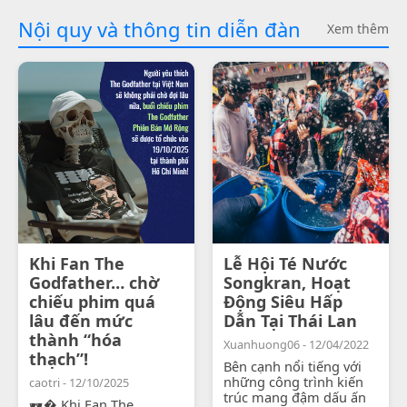
Nội quy và thông tin diễn đàn
Xem thêm
Khi Fan The
Lễ Hội Té Nước
Godfather… chờ
Songkran, Hoạt
chiếu phim quá
Động Siêu Hấp
lâu đến mức
Dẫn Tại Thái Lan
thành “hóa
Xuanhuong06 - 12/04/2022
thạch”!
Bên cạnh nổi tiếng với
những công trình kiến
caotri - 12/10/2025
trúc mang đậm dấu ấn
🕶� Khi Fan The