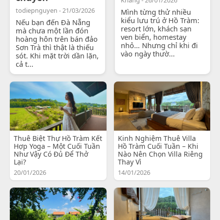
todiepnguyen - 21/03/2026
Mình từng thử nhiều
kiểu lưu trú ở Hồ Tràm:
Nếu bạn đến Đà Nẵng
resort lớn, khách sạn
mà chưa một lần đón
ven biển, homestay
hoàng hôn trên bán đảo
nhỏ… Nhưng chỉ khi đi
Sơn Trà thì thật là thiếu
vào ngày thườ...
sót. Khi mặt trời dần lặn,
cả t...
Thuê Biệt Thự Hồ Tràm Kết
Kinh Nghiệm Thuê Villa
Hợp Yoga – Một Cuối Tuần
Hồ Tràm Cuối Tuần – Khi
Như Vậy Có Đủ Để Thở
Nào Nên Chọn Villa Riêng
Lại?
Thay Vì
20/01/2026
14/01/2026