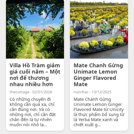
Villa Hồ Tràm giảm
Mate Chanh Gừng
giá cuối năm – Một
Unimate Lemon
nơi để thương
Ginger Flavored
nhau nhiều hơn
Mate
thecottage - 02/01/2026
nutrihac - 13/12/2025
Có những chuyến đi
Mate Chanh Gừng
không cần quá xa, chỉ
Unimate Lemon Ginger
cần đúng nơi. Và có
Flavored Mate từ Unicity
những nơi, chỉ cần đặt
là thực phẩm bổ sung từ
chân đến là tự nhiên
lá Yerba Mate xanh và
muốn nói nhỏ lạ...
chiết xuất g...