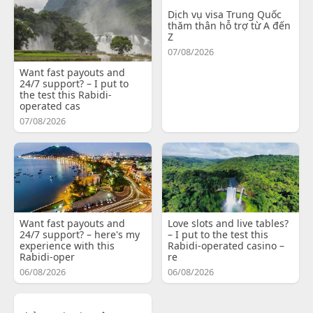
Dịch vụ visa Trung Quốc
thăm thân hỗ trợ từ A đến
Z
07/08/2026
Want fast payouts and
24/7 support? – I put to
the test this Rabidi-
operated cas
07/08/2026
Want fast payouts and
Love slots and live tables?
24/7 support? – here's my
– I put to the test this
experience with this
Rabidi-operated casino –
Rabidi-oper
re
06/08/2026
06/08/2026