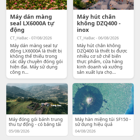
Máy dán màng
Máy hút chân
seal LX6000A tự
không DZQ400 -
động
inox
CT_HaBac - 07/08/2026
CT_HaBac - 06/08/2026
Máy dán màng seal tự
Máy hút chân không
động LX6000A là thiết bị
DZQ400 là thiết bị được
không thể thiếu trong
nhiều cơ sở chế biến
các dây chuyền đóng gói
thực phẩm, cửa hàng
hiện đại. Máy sử dụng
kinh doanh và xưởng
công n...
sản xuất lựa chọ...
Máy đóng gói bánh trung
Máy hàn miệng túi SF150 -
thu tự động - có băng tải
sử dụng hiệu quả
05/08/2026
04/08/2026