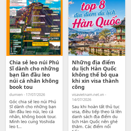
Chia sẻ leo núi Phú
Những địa điểm
Sĩ dành cho những
du lịch Hàn Quốc
bạn lần đầu leo
không thể bỏ qua
núi cá nhân không
khi xin visa thành
book tou
công
dumien - 17/07/2026
visavietnam.net.vn -
14/07/2026
Góc chia sẻ leo núi Phú
Sĩ dành cho những bạn
Sau khi hoàn tất thủ tục
lần đầu leo núi, leo cá
visa, điều tiếp theo là lên
nhân, không book tour.
danh sách địa điểm du
Mình leo cung Yoshida
lịch Hàn Quốc nên ghé
leo t...
thăm. Các điểm nổi