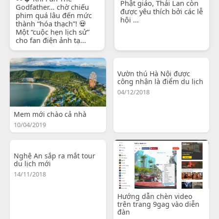
Phật giáo, Thái Lan còn
Godfather… chờ chiếu
được yêu thích bởi các lễ
phim quá lâu đến mức
hội ...
thành “hóa thạch”! 💀
Một “cuộc hẹn lịch sử”
cho fan điện ảnh tạ...
Vườn thú Hà Nội được
công nhận là điểm du lịch
04/12/2018
Mem mới chào cả nhà
10/04/2019
Nghệ An sắp ra mắt tour
du lịch mới
14/11/2018
Hướng dẫn chèn video
trên trang 9gag vào diễn
đàn