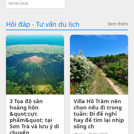
09/06/2026
Hỏi đáp - Tư vấn du lịch
Xem thêm
3 Tọa độ săn
Villa Hồ Tràm nên
hoàng hôn
chọn nếu đi trong
&quot;cực
tuần: Đi để nghỉ
phẩm&quot; tại
hay để tìm lại nhịp
Sơn Trà và lưu ý di
sống ch
chuyển
Khang - 26/01/2026