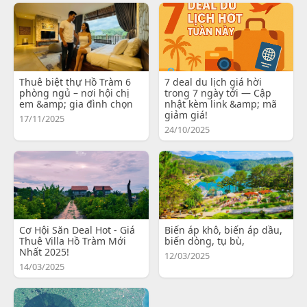
Thuê biệt thự Hồ Tràm 6
7 deal du lịch giá hời
phòng ngủ – nơi hội chị
trong 7 ngày tới — Cập
em &amp; gia đình chọn
nhật kèm link &amp; mã
giảm giá!
17/11/2025
24/10/2025
Cơ Hội Săn Deal Hot - Giá
Biến áp khô, biến áp dầu,
Thuê Villa Hồ Tràm Mới
biến dòng, tụ bù,
Nhất 2025!
12/03/2025
14/03/2025