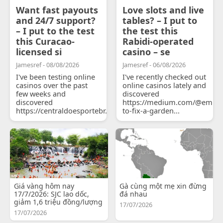
Want fast payouts
Love slots and live
and 24/7 support?
tables? – I put to
– I put to the test
the test this
this Curacao-
Rabidi-operated
licensed si
casino – se
Jamesref - 08/08/2026
Jamesref - 06/08/2026
I've been testing online
I've recently checked out
casinos over the past
online casinos lately and
few weeks and
discovered
discovered
https://medium.com/@emily
https://centraldoesportebr.substack.com/p/cucure...
to-fix-a-garden...
Giá vàng hôm nay
Gà cùng một mẹ xin đừng
17/7/2026: SJC lao dốc,
đá nhau
giảm 1,6 triệu đồng/lượng
17/07/2026
17/07/2026