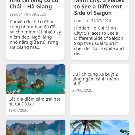
Chải – Hà Giang
to See a Different
Side of Saigon
seooo1 - 07/08/2026
dumien - 31/07/2026
Chuyến đi Lô Lô Chải
cùng nhóm bạn đã để
Hidden Ho Chi Minh
lại cho mình rất nhiều kỷ
City: 5 Places to See a
niệm đẹp. Ngôi làng
Different Side of Saigon
nhỏ nằm giữa núi rừng
Skip the usual tourist
Hà Giang ma...
checklist for a while and
dis...
Du lịch cùng Xe buýt 2
tầng ngắm cảnh thành
phố
27/06/2026
Các địa điểm cắm trại hot
hit tại Đà Lạt
13/07/2026