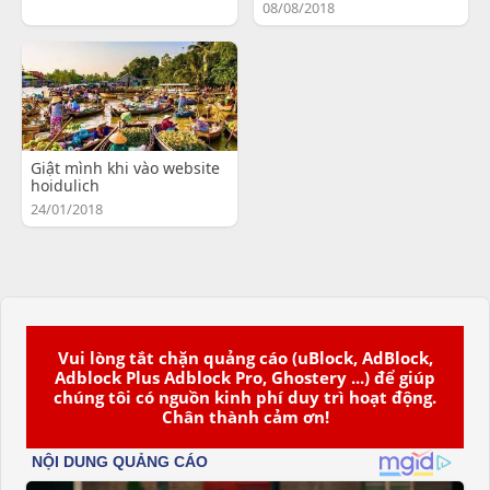
08/08/2018
Giật mình khi vào website
hoidulich
24/01/2018
Vui lòng tắt chặn quảng cáo (uBlock, AdBlock,
Adblock Plus Adblock Pro, Ghostery ...) để giúp
chúng tôi có nguồn kinh phí duy trì hoạt động.
Chân thành cảm ơn!