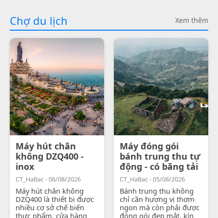
Chợ du lịch
Xem thêm
Máy hút chân
Máy đóng gói
không DZQ400 -
bánh trung thu tự
inox
động - có băng tải
CT_HaBac - 06/08/2026
CT_HaBac - 05/08/2026
Máy hút chân không
Bánh trung thu không
DZQ400 là thiết bị được
chỉ cần hương vị thơm
nhiều cơ sở chế biến
ngon mà còn phải được
thực phẩm, cửa hàng
đóng gói đẹp mắt, kín