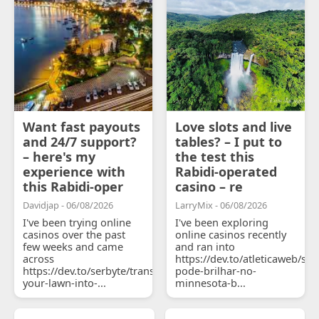
Want fast payouts
Love slots and live
and 24/7 support?
tables? – I put to
– here's my
the test this
experience with
Rabidi-operated
this Rabidi-oper
casino – re
Davidjap - 06/08/2026
LarryMix - 06/08/2026
I've been trying online
I've been exploring
casinos over the past
online casinos recently
few weeks and came
and ran into
across
https://dev.to/atleticaweb/sh
https://dev.to/serbyte/transform-
pode-brilhar-no-
your-lawn-into-...
minnesota-b...