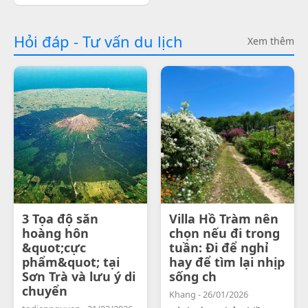
Hỏi đáp - Tư vấn du lịch
Xem thêm
3 Tọa độ săn
Villa Hồ Tràm nên
hoàng hôn
chọn nếu đi trong
&quot;cực
tuần: Đi để nghỉ
phẩm&quot; tại
hay để tìm lại nhịp
Sơn Trà và lưu ý di
sống ch
chuyển
Khang - 26/01/2026