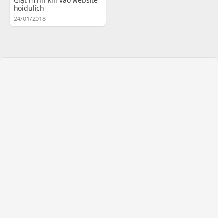
Giật mình khi vào website
hoidulich
24/01/2018