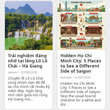
Trải nghiệm đáng
Hidden Ho Chi
nhớ tại làng Lô Lô
Minh City: 5 Places
Chải – Hà Giang
to See a Different
Side of Saigon
seooo1 - 07/08/2026
dumien - 31/07/2026
Chuyến đi Lô Lô Chải
cùng nhóm bạn đã để
Hidden Ho Chi Minh
lại cho mình rất nhiều kỷ
City: 5 Places to See a
niệm đẹp. Ngôi làng
Different Side of Saigon
nhỏ nằm giữa núi rừng
Skip the usual tourist
Hà Giang ma...
checklist for a while and
dis...