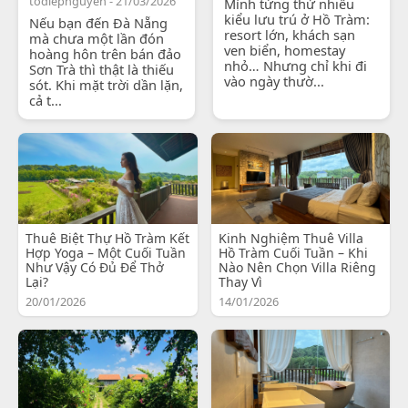
todiepnguyen - 21/03/2026
Mình từng thử nhiều
kiểu lưu trú ở Hồ Tràm:
Nếu bạn đến Đà Nẵng
resort lớn, khách sạn
mà chưa một lần đón
ven biển, homestay
hoàng hôn trên bán đảo
nhỏ… Nhưng chỉ khi đi
Sơn Trà thì thật là thiếu
vào ngày thườ...
sót. Khi mặt trời dần lặn,
cả t...
Thuê Biệt Thự Hồ Tràm Kết
Kinh Nghiệm Thuê Villa
Hợp Yoga – Một Cuối Tuần
Hồ Tràm Cuối Tuần – Khi
Như Vậy Có Đủ Để Thở
Nào Nên Chọn Villa Riêng
Lại?
Thay Vì
20/01/2026
14/01/2026