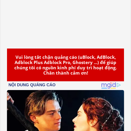
Vui lòng tắt chặn quảng cáo (uBlock, AdBlock,
Adblock Plus Adblock Pro, Ghostery ...) để giúp
chúng tôi có nguồn kinh phí duy trì hoạt động.
Chân thành cảm ơn!