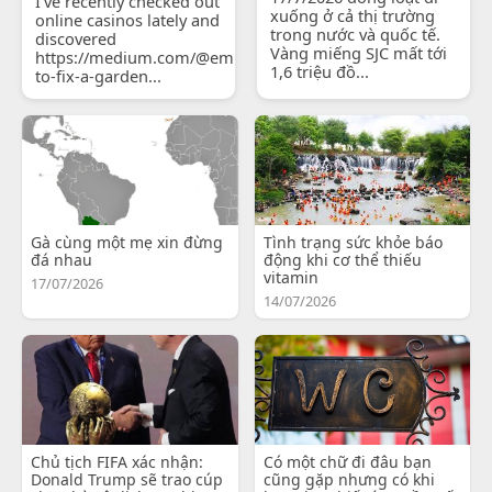
I've recently checked out
xuống ở cả thị trường
online casinos lately and
trong nước và quốc tế.
discovered
Vàng miếng SJC mất tới
https://medium.com/@emilyjohnsonready/how-
1,6 triệu đồ...
to-fix-a-garden...
Gà cùng một mẹ xin đừng
Tình trạng sức khỏe báo
đá nhau
động khi cơ thể thiếu
vitamin
17/07/2026
14/07/2026
Chủ tịch FIFA xác nhận:
Có một chữ đi đâu bạn
Donald Trump sẽ trao cúp
cũng gặp nhưng có khi