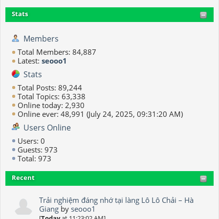
Stats
Members
Total Members: 84,887
Latest:
seooo1
Stats
Total Posts: 89,244
Total Topics: 63,338
Online today: 2,930
Online ever: 48,991 (July 24, 2025, 09:31:20 AM)
Users Online
Users: 0
Guests: 973
Total: 973
Recent
Trải nghiệm đáng nhớ tại làng Lô Lô Chải – Hà
Giang
by
seooo1
[
Today
at 11:23:02 AM]