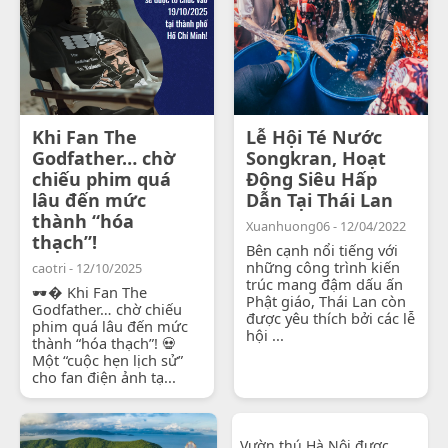
Khi Fan The
Lễ Hội Té Nước
Godfather… chờ
Songkran, Hoạt
chiếu phim quá
Động Siêu Hấp
lâu đến mức
Dẫn Tại Thái Lan
thành “hóa
Xuanhuong06 - 12/04/2022
thạch”!
Bên cạnh nổi tiếng với
những công trình kiến
caotri - 12/10/2025
trúc mang đậm dấu ấn
🕶� Khi Fan The
Phật giáo, Thái Lan còn
Godfather… chờ chiếu
được yêu thích bởi các lễ
phim quá lâu đến mức
hội ...
thành “hóa thạch”! 💀
Một “cuộc hẹn lịch sử”
cho fan điện ảnh tạ...
Vườn thú Hà Nội được