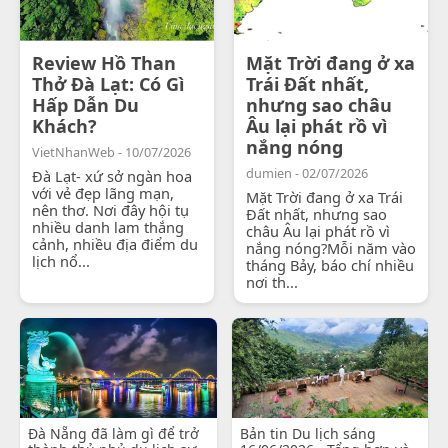
Review Hồ Than
Mặt Trời đang ở xa
Thở Đà Lạt: Có Gì
Trái Đất nhất,
Hấp Dẫn Du
nhưng sao châu
Khách?
Âu lại phát rồ vì
nắng nóng
VietNhanWeb - 10/07/2026
dumien - 02/07/2026
Đà Lạt- xứ sở ngàn hoa
với vẻ đẹp lãng mạn,
Mặt Trời đang ở xa Trái
nên thơ. Nơi đây hội tụ
Đất nhất, nhưng sao
nhiều danh lam thắng
châu Âu lại phát rồ vì
cảnh, nhiều địa điểm du
nắng nóng?Mỗi năm vào
lịch nổ...
tháng Bảy, báo chí nhiều
nơi th...
Đà Nẵng đã làm gì để trở
Bản tin Du lịch sáng