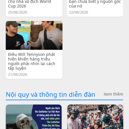
cho nhà vô địch World
bạn chưa biết ý nguồn gốc
Cup 2026
của nó
25/06/2026
22/06/2026
Điều Will Tennyson phát
hiện khiến hàng triệu
người phải nhìn lại cách
tập luyện
21/06/2026
Nội quy và thông tin diễn đàn
Xem thêm