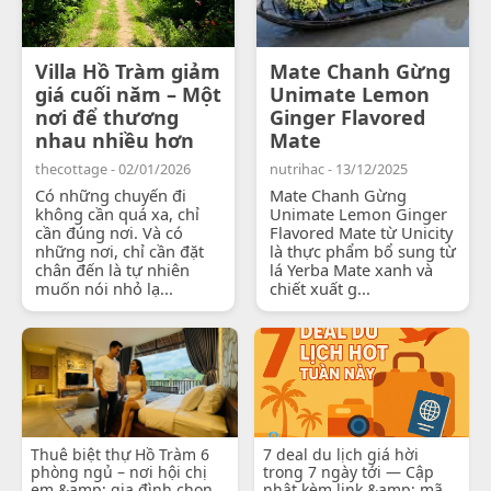
Villa Hồ Tràm giảm
Mate Chanh Gừng
giá cuối năm – Một
Unimate Lemon
nơi để thương
Ginger Flavored
nhau nhiều hơn
Mate
thecottage - 02/01/2026
nutrihac - 13/12/2025
Có những chuyến đi
Mate Chanh Gừng
không cần quá xa, chỉ
Unimate Lemon Ginger
cần đúng nơi. Và có
Flavored Mate từ Unicity
những nơi, chỉ cần đặt
là thực phẩm bổ sung từ
chân đến là tự nhiên
lá Yerba Mate xanh và
muốn nói nhỏ lạ...
chiết xuất g...
Thuê biệt thự Hồ Tràm 6
7 deal du lịch giá hời
phòng ngủ – nơi hội chị
trong 7 ngày tới — Cập
em &amp; gia đình chọn
nhật kèm link &amp; mã