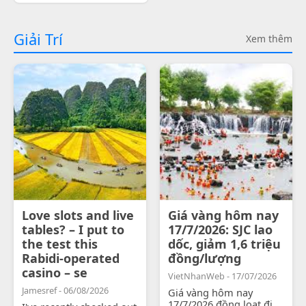
Giải Trí
Xem thêm
Love slots and live
Giá vàng hôm nay
tables? – I put to
17/7/2026: SJC lao
the test this
dốc, giảm 1,6 triệu
Rabidi-operated
đồng/lượng
casino – se
VietNhanWeb - 17/07/2026
Jamesref - 06/08/2026
Giá vàng hôm nay
17/7/2026 đồng loạt đi