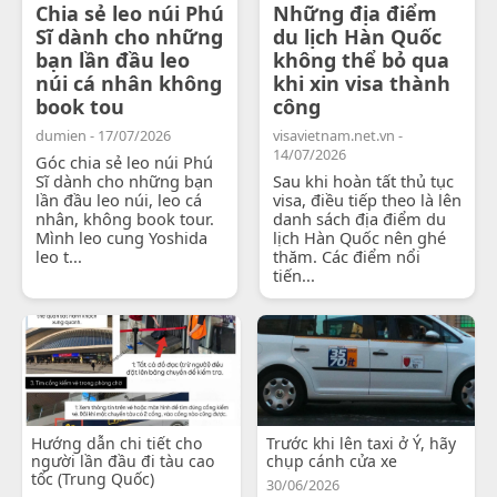
Chia sẻ leo núi Phú
Những địa điểm
Sĩ dành cho những
du lịch Hàn Quốc
bạn lần đầu leo
không thể bỏ qua
núi cá nhân không
khi xin visa thành
book tou
công
dumien - 17/07/2026
visavietnam.net.vn -
14/07/2026
Góc chia sẻ leo núi Phú
Sĩ dành cho những bạn
Sau khi hoàn tất thủ tục
lần đầu leo núi, leo cá
visa, điều tiếp theo là lên
nhân, không book tour.
danh sách địa điểm du
Mình leo cung Yoshida
lịch Hàn Quốc nên ghé
leo t...
thăm. Các điểm nổi
tiến...
Hướng dẫn chi tiết cho
Trước khi lên taxi ở Ý, hãy
người lần đầu đi tàu cao
chụp cánh cửa xe
tốc (Trung Quốc)
30/06/2026