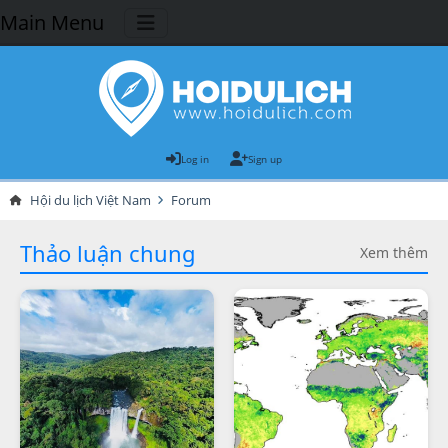
Main Menu
Log in
Sign up
Hội du lịch Việt Nam
Forum
Thảo luận chung
Xem thêm