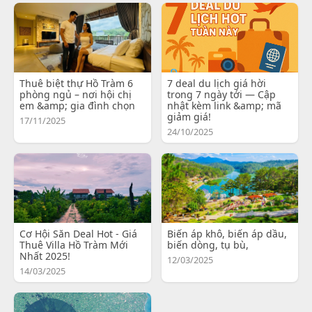
Thuê biệt thự Hồ Tràm 6
7 deal du lịch giá hời
phòng ngủ – nơi hội chị
trong 7 ngày tới — Cập
em &amp; gia đình chọn
nhật kèm link &amp; mã
giảm giá!
17/11/2025
24/10/2025
Cơ Hội Săn Deal Hot - Giá
Biến áp khô, biến áp dầu,
Thuê Villa Hồ Tràm Mới
biến dòng, tụ bù,
Nhất 2025!
12/03/2025
14/03/2025