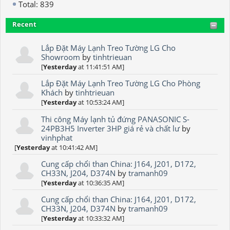
Total: 839
Recent
Lắp Đặt Máy Lạnh Treo Tường LG Cho
Showroom
by
tinhtrieuan
[
Yesterday
at 11:41:51 AM]
Lắp Đặt Máy Lạnh Treo Tường LG Cho Phòng
Khách
by
tinhtrieuan
[
Yesterday
at 10:53:24 AM]
Thi công Máy lạnh tủ đứng PANASONIC S-
24PB3H5 Inverter 3HP giá rẻ và chất lư
by
vinhphat
[
Yesterday
at 10:41:42 AM]
Cung cấp chổi than China: J164, J201, D172,
CH33N, J204, D374N
by
tramanh09
[
Yesterday
at 10:36:35 AM]
Cung cấp chổi than China: J164, J201, D172,
CH33N, J204, D374N
by
tramanh09
[
Yesterday
at 10:33:32 AM]