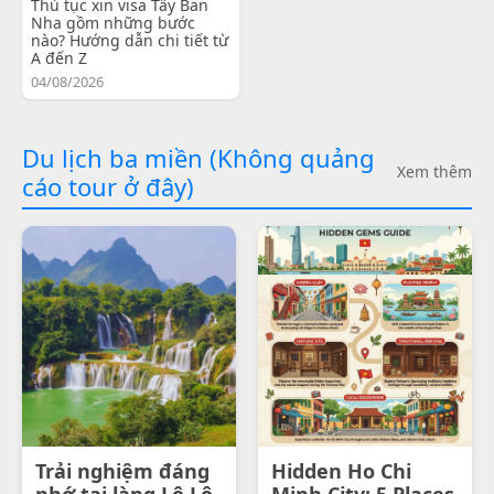
Thủ tục xin visa Tây Ban
Nha gồm những bước
nào? Hướng dẫn chi tiết từ
A đến Z
04/08/2026
Du lịch ba miền (Không quảng
Xem thêm
cáo tour ở đây)
Trải nghiệm đáng
Hidden Ho Chi
nhớ tại làng Lô Lô
Minh City: 5 Places