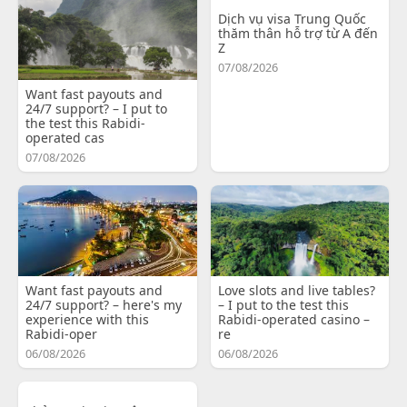
Dịch vụ visa Trung Quốc
thăm thân hỗ trợ từ A đến
Z
07/08/2026
Want fast payouts and
24/7 support? – I put to
the test this Rabidi-
operated cas
07/08/2026
Want fast payouts and
Love slots and live tables?
24/7 support? – here's my
– I put to the test this
experience with this
Rabidi-operated casino –
Rabidi-oper
re
06/08/2026
06/08/2026