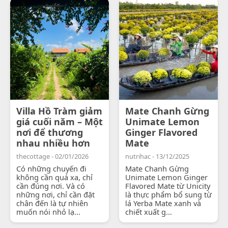
Villa Hồ Tràm giảm
Mate Chanh Gừng
giá cuối năm – Một
Unimate Lemon
nơi để thương
Ginger Flavored
nhau nhiều hơn
Mate
thecottage - 02/01/2026
nutrihac - 13/12/2025
Có những chuyến đi
Mate Chanh Gừng
không cần quá xa, chỉ
Unimate Lemon Ginger
cần đúng nơi. Và có
Flavored Mate từ Unicity
những nơi, chỉ cần đặt
là thực phẩm bổ sung từ
chân đến là tự nhiên
lá Yerba Mate xanh và
muốn nói nhỏ lạ...
chiết xuất g...