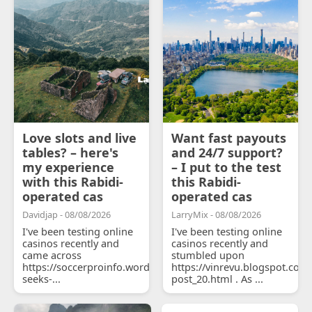
Love slots and live
Want fast payouts
tables? – here's
and 24/7 support?
my experience
– I put to the test
with this Rabidi-
this Rabidi-
operated cas
operated cas
Davidjap - 08/08/2026
LarryMix - 08/08/2026
I've been testing online
I've been testing online
casinos recently and
casinos recently and
came across
stumbled upon
https://soccerproinfo.wordpress.com/2026/07/11/courtois-
https://vinrevu.blogspot.com
seeks-...
post_20.html . As ...