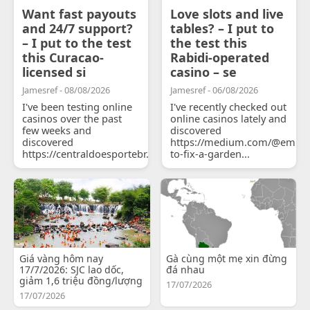
Want fast payouts
Love slots and live
and 24/7 support?
tables? – I put to
– I put to the test
the test this
this Curacao-
Rabidi-operated
licensed si
casino – se
Jamesref - 08/08/2026
Jamesref - 06/08/2026
I've been testing online
I've recently checked out
casinos over the past
online casinos lately and
few weeks and
discovered
discovered
https://medium.com/@emily
https://centraldoesportebr.substack.com/p/cucure...
to-fix-a-garden...
Giá vàng hôm nay
Gà cùng một mẹ xin đừng
17/7/2026: SJC lao dốc,
đá nhau
giảm 1,6 triệu đồng/lượng
17/07/2026
17/07/2026