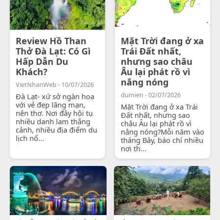
Review Hồ Than
Mặt Trời đang ở xa
Thở Đà Lạt: Có Gì
Trái Đất nhất,
Hấp Dẫn Du
nhưng sao châu
Khách?
Âu lại phát rồ vì
nắng nóng
VietNhanWeb - 10/07/2026
dumien - 02/07/2026
Đà Lạt- xứ sở ngàn hoa
với vẻ đẹp lãng mạn,
Mặt Trời đang ở xa Trái
nên thơ. Nơi đây hội tụ
Đất nhất, nhưng sao
nhiều danh lam thắng
châu Âu lại phát rồ vì
cảnh, nhiều địa điểm du
nắng nóng?Mỗi năm vào
lịch nổ...
tháng Bảy, báo chí nhiều
nơi th...