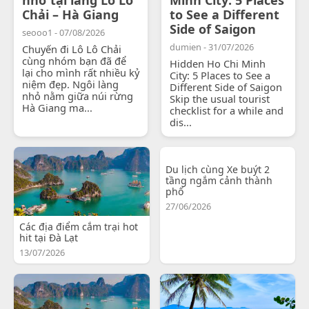
Chải – Hà Giang
to See a Different
Side of Saigon
seooo1 - 07/08/2026
dumien - 31/07/2026
Chuyến đi Lô Lô Chải
cùng nhóm bạn đã để
Hidden Ho Chi Minh
lại cho mình rất nhiều kỷ
City: 5 Places to See a
niệm đẹp. Ngôi làng
Different Side of Saigon
nhỏ nằm giữa núi rừng
Skip the usual tourist
Hà Giang ma...
checklist for a while and
dis...
Du lịch cùng Xe buýt 2
tầng ngắm cảnh thành
phố
27/06/2026
Các địa điểm cắm trại hot
hit tại Đà Lạt
13/07/2026