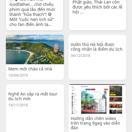
Phật giáo, Thái Lan còn
Godfather… chờ chiếu
được yêu thích bởi các lễ
phim quá lâu đến mức
hội ...
thành “hóa thạch”! 💀
Một “cuộc hẹn lịch sử”
cho fan điện ảnh tạ...
Vườn thú Hà Nội được
công nhận là điểm du lịch
04/12/2018
Mem mới chào cả nhà
10/04/2019
Nghệ An sắp ra mắt tour
du lịch mới
14/11/2018
Hướng dẫn chèn video
trên trang 9gag vào diễn
đàn