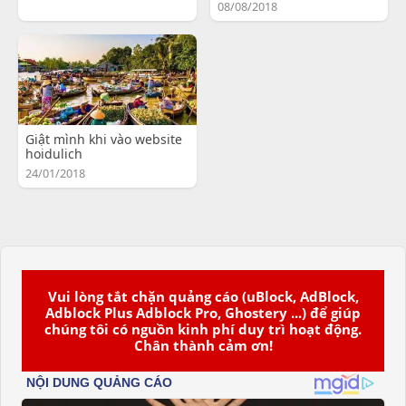
08/08/2018
Giật mình khi vào website
hoidulich
24/01/2018
Vui lòng tắt chặn quảng cáo (uBlock, AdBlock,
Adblock Plus Adblock Pro, Ghostery ...) để giúp
chúng tôi có nguồn kinh phí duy trì hoạt động.
Chân thành cảm ơn!