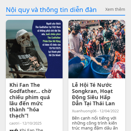
Nội quy và thông tin diễn đàn
Xem thêm
Khi Fan The
Lễ Hội Té Nước
Godfather… chờ
Songkran, Hoạt
chiếu phim quá
Động Siêu Hấp
lâu đến mức
Dẫn Tại Thái Lan
thành “hóa
Xuanhuong06 - 12/04/2022
thạch”!
Bên cạnh nổi tiếng với
những công trình kiến
caotri - 12/10/2025
trúc mang đậm dấu ấn
🕶� Khi Fan The