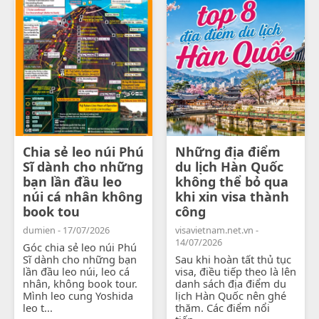
Chia sẻ leo núi Phú
Những địa điểm
Sĩ dành cho những
du lịch Hàn Quốc
bạn lần đầu leo
không thể bỏ qua
núi cá nhân không
khi xin visa thành
book tou
công
dumien - 17/07/2026
visavietnam.net.vn -
14/07/2026
Góc chia sẻ leo núi Phú
Sĩ dành cho những bạn
Sau khi hoàn tất thủ tục
lần đầu leo núi, leo cá
visa, điều tiếp theo là lên
nhân, không book tour.
danh sách địa điểm du
Mình leo cung Yoshida
lịch Hàn Quốc nên ghé
leo t...
thăm. Các điểm nổi