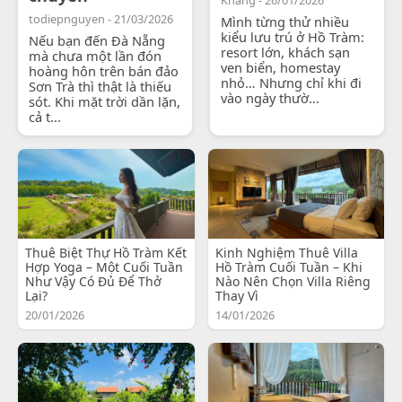
todiepnguyen - 21/03/2026
Mình từng thử nhiều
kiểu lưu trú ở Hồ Tràm:
Nếu bạn đến Đà Nẵng
resort lớn, khách sạn
mà chưa một lần đón
ven biển, homestay
hoàng hôn trên bán đảo
nhỏ… Nhưng chỉ khi đi
Sơn Trà thì thật là thiếu
vào ngày thườ...
sót. Khi mặt trời dần lặn,
cả t...
Thuê Biệt Thự Hồ Tràm Kết
Kinh Nghiệm Thuê Villa
Hợp Yoga – Một Cuối Tuần
Hồ Tràm Cuối Tuần – Khi
Như Vậy Có Đủ Để Thở
Nào Nên Chọn Villa Riêng
Lại?
Thay Vì
20/01/2026
14/01/2026