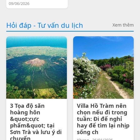
09/06/2026
Hỏi đáp - Tư vấn du lịch
Xem thêm
3 Tọa độ săn
Villa Hồ Tràm nên
hoàng hôn
chọn nếu đi trong
&quot;cực
tuần: Đi để nghỉ
phẩm&quot; tại
hay để tìm lại nhịp
Sơn Trà và lưu ý di
sống ch
chuyển
Khang - 26/01/2026