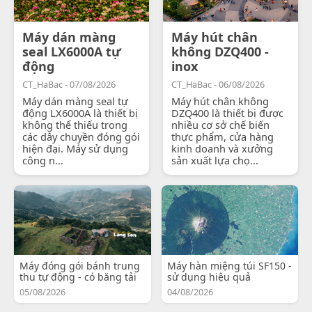
Máy dán màng
Máy hút chân
seal LX6000A tự
không DZQ400 -
động
inox
CT_HaBac - 07/08/2026
CT_HaBac - 06/08/2026
Máy dán màng seal tự
Máy hút chân không
động LX6000A là thiết bị
DZQ400 là thiết bị được
không thể thiếu trong
nhiều cơ sở chế biến
các dây chuyền đóng gói
thực phẩm, cửa hàng
hiện đại. Máy sử dụng
kinh doanh và xưởng
công n...
sản xuất lựa chọ...
Máy đóng gói bánh trung
Máy hàn miệng túi SF150 -
thu tự động - có băng tải
sử dụng hiệu quả
05/08/2026
04/08/2026