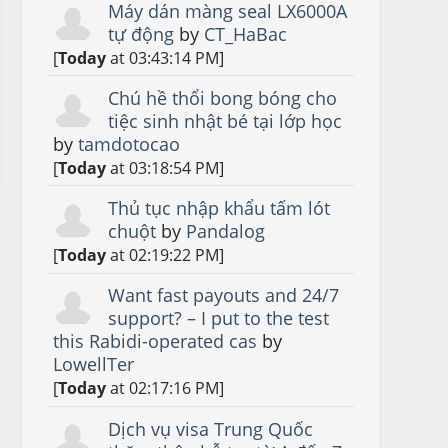
Máy dán màng seal LX6000A
tự động
by
CT_HaBac
[
Today
at 03:43:14 PM]
Chú hề thổi bong bóng cho
tiệc sinh nhật bé tại lớp học
by
tamdotocao
[
Today
at 03:18:54 PM]
Thủ tục nhập khẩu tấm lót
chuột
by
Pandalog
[
Today
at 02:19:22 PM]
Want fast payouts and 24/7
support? – I put to the test
this Rabidi-operated cas
by
LowellTer
[
Today
at 02:17:16 PM]
Dịch vụ visa Trung Quốc