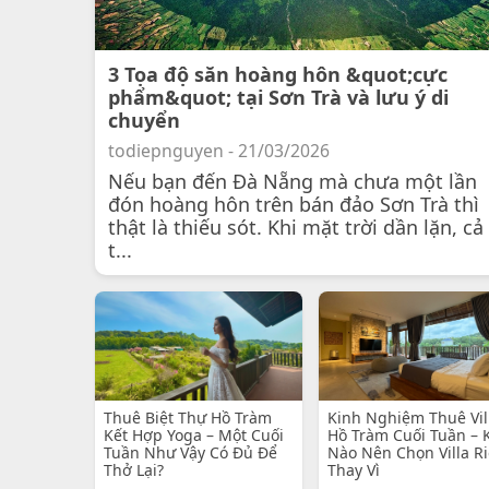
3 Tọa độ săn hoàng hôn &quot;cực
phẩm&quot; tại Sơn Trà và lưu ý di
chuyển
todiepnguyen - 21/03/2026
Nếu bạn đến Đà Nẵng mà chưa một lần
đón hoàng hôn trên bán đảo Sơn Trà thì
thật là thiếu sót. Khi mặt trời dần lặn, cả
t...
Thuê Biệt Thự Hồ Tràm
Kinh Nghiệm Thuê Vil
Kết Hợp Yoga – Một Cuối
Hồ Tràm Cuối Tuần – 
Tuần Như Vậy Có Đủ Để
Nào Nên Chọn Villa R
Thở Lại?
Thay Vì