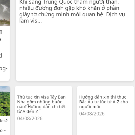
Khi sang Trung Quốc thăm người thân,
nhiều đương đơn gặp khó khăn ở phần
giấy tờ chứng minh mối quan hệ. Dịch vụ
làm vis...
I
s
d
og-
Thủ tục xin visa Tây Ban
Hướng dẫn xin thị thực
Nha gồm những bước
Bắc Âu tự túc từ A-Z cho
nào? Hướng dẫn chi tiết
người mới
từ A đến Z
04/08/2026
04/08/2026
les?
o –