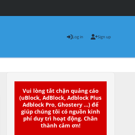
Log in
Sign up
Vui lòng tắt chặn quảng cáo
(uBlock, AdBlock, Adblock Plus
Adblock Pro, Ghostery ...) để
giúp chúng tôi có nguồn kinh
phí duy trì hoạt động. Chân
thành cảm ơn!