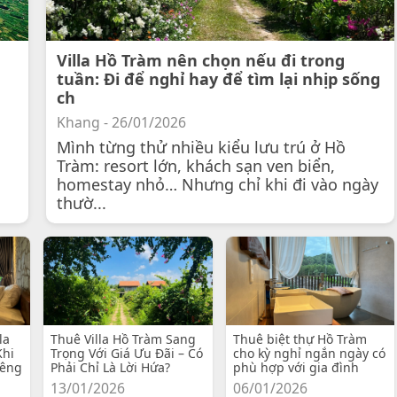
Villa Hồ Tràm nên chọn nếu đi trong
tuần: Đi để nghỉ hay để tìm lại nhịp sống
ch
Khang - 26/01/2026
Mình từng thử nhiều kiểu lưu trú ở Hồ
Tràm: resort lớn, khách sạn ven biển,
homestay nhỏ… Nhưng chỉ khi đi vào ngày
thườ...
la
Thuê Villa Hồ Tràm Sang
Thuê biệt thự Hồ Tràm
Khi
Trọng Với Giá Ưu Đãi – Có
cho kỳ nghỉ ngắn ngày có
iêng
Phải Chỉ Là Lời Hứa?
phù hợp với gia đình
13/01/2026
06/01/2026