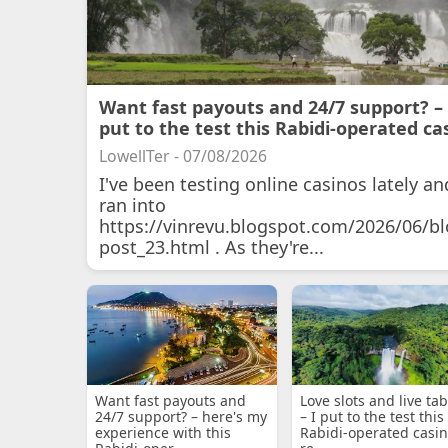
Want fast payouts and 24/7 support? – 
put to the test this Rabidi-operated ca
LowellTer - 07/08/2026
I've been testing online casinos lately an
ran into
https://vinrevu.blogspot.com/2026/06/bl
post_23.html . As they're...
Want fast payouts and
Love slots and live tab
24/7 support? – here's my
– I put to the test this
experience with this
Rabidi-operated casin