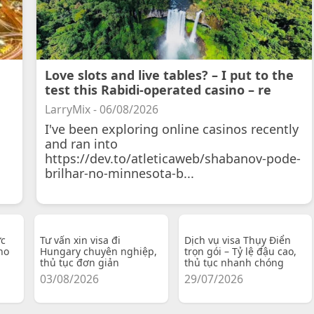
Love slots and live tables? – I put to the
test this Rabidi-operated casino – re
LarryMix - 06/08/2026
I've been exploring online casinos recently
and ran into
https://dev.to/atleticaweb/shabanov-pode-
brilhar-no-minnesota-b...
ực
Tư vấn xin visa đi
Dịch vụ visa Thụy Điển
ho
Hungary chuyên nghiệp,
trọn gói – Tỷ lệ đậu cao,
thủ tục đơn giản
thủ tục nhanh chóng
03/08/2026
29/07/2026