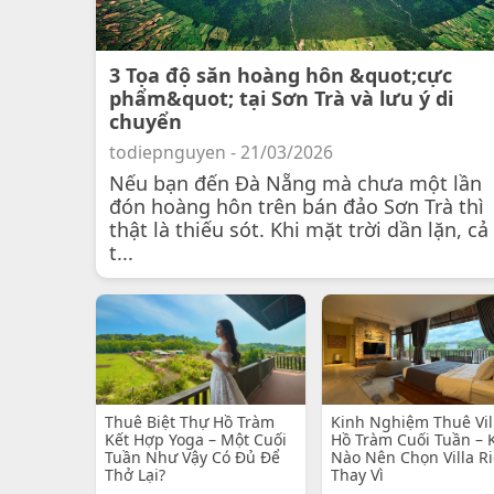
3 Tọa độ săn hoàng hôn &quot;cực
phẩm&quot; tại Sơn Trà và lưu ý di
chuyển
todiepnguyen - 21/03/2026
Nếu bạn đến Đà Nẵng mà chưa một lần
đón hoàng hôn trên bán đảo Sơn Trà thì
thật là thiếu sót. Khi mặt trời dần lặn, cả
t...
Thuê Biệt Thự Hồ Tràm
Kinh Nghiệm Thuê Vil
Kết Hợp Yoga – Một Cuối
Hồ Tràm Cuối Tuần – 
Tuần Như Vậy Có Đủ Để
Nào Nên Chọn Villa R
Thở Lại?
Thay Vì