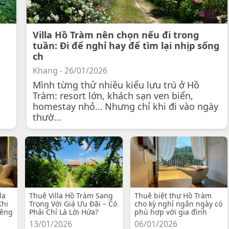
Villa Hồ Tràm nên chọn nếu đi trong
tuần: Đi để nghỉ hay để tìm lại nhịp sống
ch
Khang - 26/01/2026
Mình từng thử nhiều kiểu lưu trú ở Hồ
Tràm: resort lớn, khách sạn ven biển,
homestay nhỏ… Nhưng chỉ khi đi vào ngày
thườ...
la
Thuê Villa Hồ Tràm Sang
Thuê biệt thự Hồ Tràm
Khi
Trọng Với Giá Ưu Đãi – Có
cho kỳ nghỉ ngắn ngày có
iêng
Phải Chỉ Là Lời Hứa?
phù hợp với gia đình
13/01/2026
06/01/2026