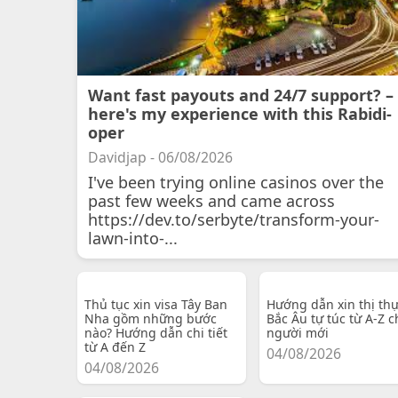
Want fast payouts and 24/7 support? –
here's my experience with this Rabidi-
oper
Davidjap - 06/08/2026
I've been trying online casinos over the
past few weeks and came across
https://dev.to/serbyte/transform-your-
lawn-into-...
Thủ tục xin visa Tây Ban
Hướng dẫn xin thị th
Nha gồm những bước
Bắc Âu tự túc từ A-Z c
nào? Hướng dẫn chi tiết
người mới
từ A đến Z
04/08/2026
04/08/2026