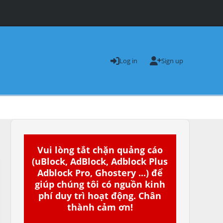
Log in
Sign up
Vui lòng tắt chặn quảng cáo
(uBlock, AdBlock, Adblock Plus
Adblock Pro, Ghostery ...) để
giúp chúng tôi có nguồn kinh
phí duy trì hoạt động. Chân
thành cảm ơn!