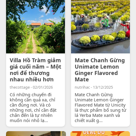
Villa Hồ Tràm giảm
Mate Chanh Gừng
giá cuối năm – Một
Unimate Lemon
nơi để thương
Ginger Flavored
nhau nhiều hơn
Mate
thecottage - 02/01/2026
nutrihac - 13/12/2025
Có những chuyến đi
Mate Chanh Gừng
không cần quá xa, chỉ
Unimate Lemon Ginger
cần đúng nơi. Và có
Flavored Mate từ Unicity
những nơi, chỉ cần đặt
là thực phẩm bổ sung từ
chân đến là tự nhiên
lá Yerba Mate xanh và
muốn nói nhỏ lạ...
chiết xuất g...