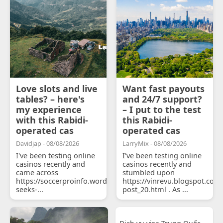
Love slots and live
Want fast payouts
tables? – here's
and 24/7 support?
my experience
– I put to the test
with this Rabidi-
this Rabidi-
operated cas
operated cas
Davidjap - 08/08/2026
LarryMix - 08/08/2026
I've been testing online
I've been testing online
casinos recently and
casinos recently and
came across
stumbled upon
https://soccerproinfo.wordpress.com/2026/07/11/courtois-
https://vinrevu.blogspot.com
seeks-...
post_20.html . As ...