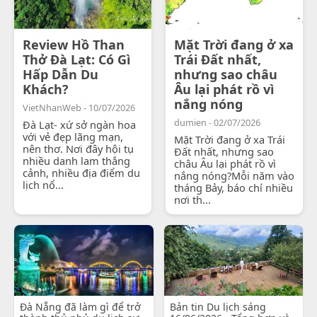
Review Hồ Than
Mặt Trời đang ở xa
Thở Đà Lạt: Có Gì
Trái Đất nhất,
Hấp Dẫn Du
nhưng sao châu
Khách?
Âu lại phát rồ vì
nắng nóng
VietNhanWeb - 10/07/2026
dumien - 02/07/2026
Đà Lạt- xứ sở ngàn hoa
với vẻ đẹp lãng mạn,
Mặt Trời đang ở xa Trái
nên thơ. Nơi đây hội tụ
Đất nhất, nhưng sao
nhiều danh lam thắng
châu Âu lại phát rồ vì
cảnh, nhiều địa điểm du
nắng nóng?Mỗi năm vào
lịch nổ...
tháng Bảy, báo chí nhiều
nơi th...
Đà Nẵng đã làm gì để trở
Bản tin Du lịch sáng