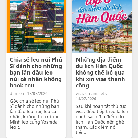
Chia sẻ leo núi Phú
Những địa điểm
Sĩ dành cho những
du lịch Hàn Quốc
bạn lần đầu leo
không thể bỏ qua
núi cá nhân không
khi xin visa thành
book tou
công
dumien - 17/07/2026
visavietnam.net.vn -
14/07/2026
Góc chia sẻ leo núi Phú
Sĩ dành cho những bạn
Sau khi hoàn tất thủ tục
lần đầu leo núi, leo cá
visa, điều tiếp theo là lên
nhân, không book tour.
danh sách địa điểm du
Mình leo cung Yoshida
lịch Hàn Quốc nên ghé
leo t...
thăm. Các điểm nổi
tiến...