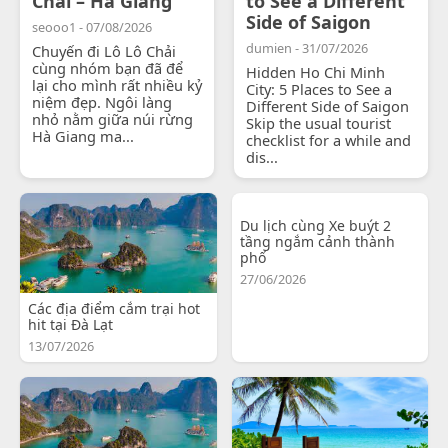
Chải – Hà Giang
to See a Different
Side of Saigon
seooo1 - 07/08/2026
dumien - 31/07/2026
Chuyến đi Lô Lô Chải
cùng nhóm bạn đã để
Hidden Ho Chi Minh
lại cho mình rất nhiều kỷ
City: 5 Places to See a
niệm đẹp. Ngôi làng
Different Side of Saigon
nhỏ nằm giữa núi rừng
Skip the usual tourist
Hà Giang ma...
checklist for a while and
dis...
Du lịch cùng Xe buýt 2
tầng ngắm cảnh thành
phố
27/06/2026
Các địa điểm cắm trại hot
hit tại Đà Lạt
13/07/2026