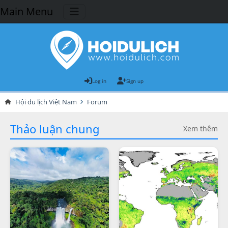
Main Menu
Log in
Sign up
Hội du lịch Việt Nam
Forum
Thảo luận chung
Xem thêm