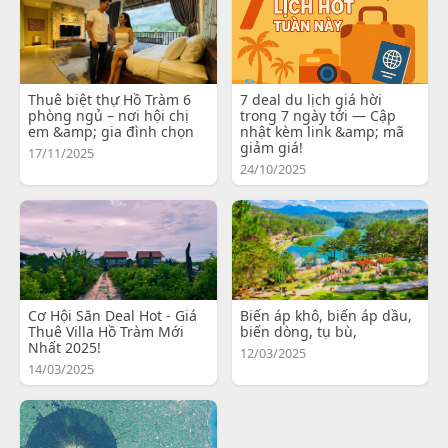
Thuê biệt thự Hồ Tràm 6
7 deal du lịch giá hời
phòng ngủ – nơi hội chị
trong 7 ngày tới — Cập
em &amp; gia đình chọn
nhật kèm link &amp; mã
giảm giá!
17/11/2025
24/10/2025
Cơ Hội Săn Deal Hot - Giá
Biến áp khô, biến áp dầu,
Thuê Villa Hồ Tràm Mới
biến dòng, tụ bù,
Nhất 2025!
12/03/2025
14/03/2025