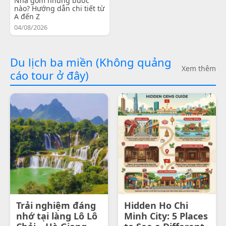
Nha gồm những bước
nào? Hướng dẫn chi tiết từ
A đến Z
04/08/2026
Du lịch ba miền (Không quảng
Xem thêm
cáo tour ở đây)
Trải nghiệm đáng
Hidden Ho Chi
nhớ tại làng Lô Lô
Minh City: 5 Places