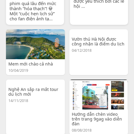
được yêu thích bởi các lễ
phim quá lâu đến mức
hội ...
thành “hóa thạch”! 💀
Một “cuộc hẹn lịch sử”
cho fan điện ảnh tạ...
Vườn thú Hà Nội được
công nhận là điểm du lịch
04/12/2018
Mem mới chào cả nhà
10/04/2019
Nghệ An sắp ra mắt tour
du lịch mới
14/11/2018
Hướng dẫn chèn video
trên trang 9gag vào diễn
đàn
08/08/2018