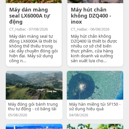
Máy dán màng
Máy hút chân
seal LX6000A tự
không DZQ400 -
động
inox
CT_HaBac - 07/08/2026
CT_HaBac - 06/08/2026
Máy dán màng seal tự
Máy hút chân không
động LX6000A là thiết bị
DZQ400 là thiết bị được
không thể thiếu trong
nhiều cơ sở chế biến
các dây chuyền đóng gói
thực phẩm, cửa hàng
hiện đại. Máy sử dụng
kinh doanh và xưởng
công n...
sản xuất lựa chọ...
Máy đóng gói bánh trung
Máy hàn miệng túi SF150 -
thu tự động - có băng tải
sử dụng hiệu quả
05/08/2026
04/08/2026