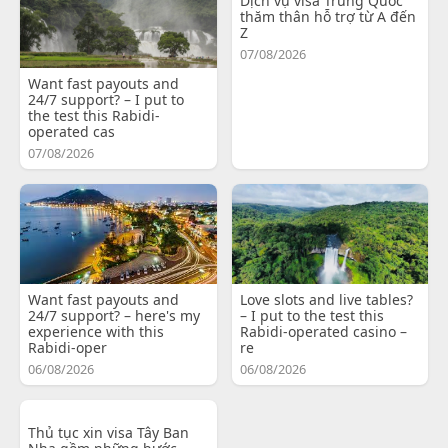
Dịch vụ visa Trung Quốc
thăm thân hỗ trợ từ A đến
Z
07/08/2026
Want fast payouts and
24/7 support? – I put to
the test this Rabidi-
operated cas
07/08/2026
Want fast payouts and
Love slots and live tables?
24/7 support? – here's my
– I put to the test this
experience with this
Rabidi-operated casino –
Rabidi-oper
re
06/08/2026
06/08/2026
Thủ tục xin visa Tây Ban