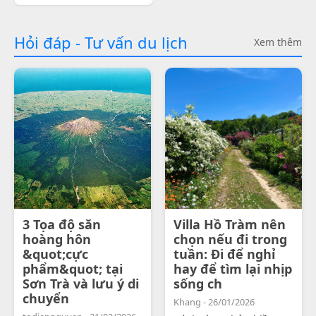
Hỏi đáp - Tư vấn du lịch
Xem thêm
3 Tọa độ săn
Villa Hồ Tràm nên
hoàng hôn
chọn nếu đi trong
&quot;cực
tuần: Đi để nghỉ
phẩm&quot; tại
hay để tìm lại nhịp
Sơn Trà và lưu ý di
sống ch
chuyển
Khang - 26/01/2026