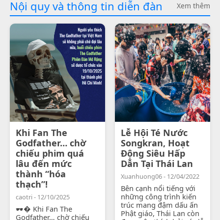
Nội quy và thông tin diễn đàn
Xem thêm
Khi Fan The
Lễ Hội Té Nước
Godfather… chờ
Songkran, Hoạt
chiếu phim quá
Động Siêu Hấp
lâu đến mức
Dẫn Tại Thái Lan
thành “hóa
Xuanhuong06 - 12/04/2022
thạch”!
Bên cạnh nổi tiếng với
những công trình kiến
caotri - 12/10/2025
trúc mang đậm dấu ấn
🕶� Khi Fan The
Phật giáo, Thái Lan còn
Godfather… chờ chiếu