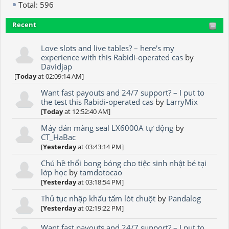
Total: 596
Recent
Love slots and live tables? – here's my
experience with this Rabidi-operated cas
by
Davidjap
[
Today
at 02:09:14 AM]
Want fast payouts and 24/7 support? – I put to
the test this Rabidi-operated cas
by
LarryMix
[
Today
at 12:52:40 AM]
Máy dán màng seal LX6000A tự động
by
CT_HaBac
[
Yesterday
at 03:43:14 PM]
Chú hề thổi bong bóng cho tiệc sinh nhật bé tại
lớp học
by
tamdotocao
[
Yesterday
at 03:18:54 PM]
Thủ tục nhập khẩu tấm lót chuột
by
Pandalog
[
Yesterday
at 02:19:22 PM]
Want fast payouts and 24/7 support? – I put to