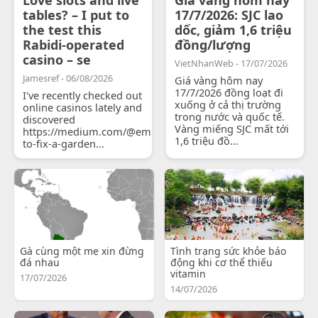
tables? – I put to
17/7/2026: SJC lao
the test this
dốc, giảm 1,6 triệu
Rabidi-operated
đồng/lượng
casino – se
VietNhanWeb - 17/07/2026
Jamesref - 06/08/2026
Giá vàng hôm nay
17/7/2026 đồng loạt đi
I've recently checked out
xuống ở cả thị trường
online casinos lately and
trong nước và quốc tế.
discovered
Vàng miếng SJC mất tới
https://medium.com/@emilyjohnsonready/how-
1,6 triệu đồ...
to-fix-a-garden...
Gà cùng một mẹ xin đừng
Tình trạng sức khỏe báo
đá nhau
động khi cơ thể thiếu
vitamin
17/07/2026
14/07/2026