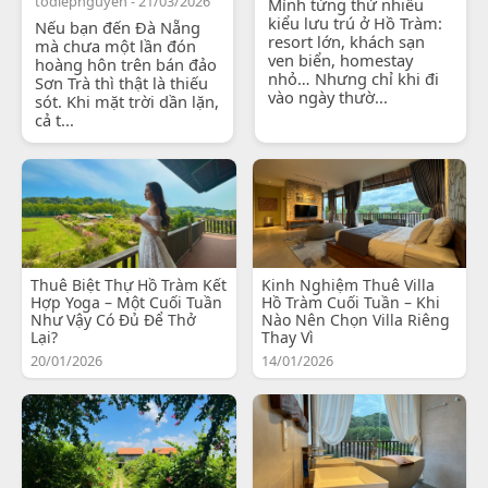
todiepnguyen - 21/03/2026
Mình từng thử nhiều
kiểu lưu trú ở Hồ Tràm:
Nếu bạn đến Đà Nẵng
resort lớn, khách sạn
mà chưa một lần đón
ven biển, homestay
hoàng hôn trên bán đảo
nhỏ… Nhưng chỉ khi đi
Sơn Trà thì thật là thiếu
vào ngày thườ...
sót. Khi mặt trời dần lặn,
cả t...
Thuê Biệt Thự Hồ Tràm Kết
Kinh Nghiệm Thuê Villa
Hợp Yoga – Một Cuối Tuần
Hồ Tràm Cuối Tuần – Khi
Như Vậy Có Đủ Để Thở
Nào Nên Chọn Villa Riêng
Lại?
Thay Vì
20/01/2026
14/01/2026