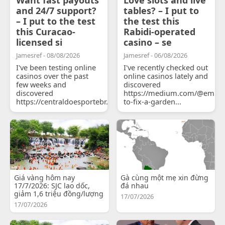
and 24/7 support?
tables? – I put to
– I put to the test
the test this
this Curacao-
Rabidi-operated
licensed si
casino – se
Jamesref - 08/08/2026
Jamesref - 06/08/2026
I've been testing online
I've recently checked out
casinos over the past
online casinos lately and
few weeks and
discovered
discovered
https://medium.com/@emily
https://centraldoesportebr.substack.com/p/cucure...
to-fix-a-garden...
Giá vàng hôm nay
Gà cùng một mẹ xin đừng
17/7/2026: SJC lao dốc,
đá nhau
giảm 1,6 triệu đồng/lượng
17/07/2026
17/07/2026