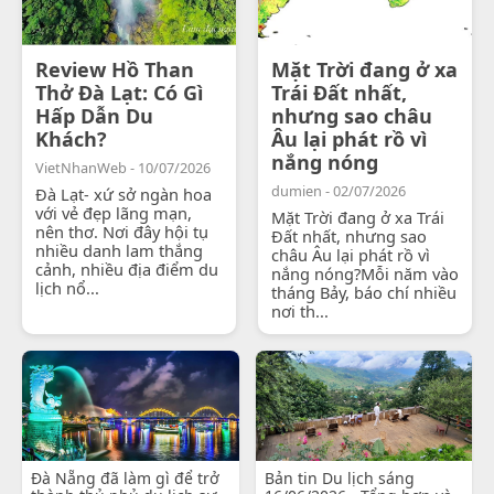
Review Hồ Than
Mặt Trời đang ở xa
Thở Đà Lạt: Có Gì
Trái Đất nhất,
Hấp Dẫn Du
nhưng sao châu
Khách?
Âu lại phát rồ vì
nắng nóng
VietNhanWeb - 10/07/2026
dumien - 02/07/2026
Đà Lạt- xứ sở ngàn hoa
với vẻ đẹp lãng mạn,
Mặt Trời đang ở xa Trái
nên thơ. Nơi đây hội tụ
Đất nhất, nhưng sao
nhiều danh lam thắng
châu Âu lại phát rồ vì
cảnh, nhiều địa điểm du
nắng nóng?Mỗi năm vào
lịch nổ...
tháng Bảy, báo chí nhiều
nơi th...
Đà Nẵng đã làm gì để trở
Bản tin Du lịch sáng