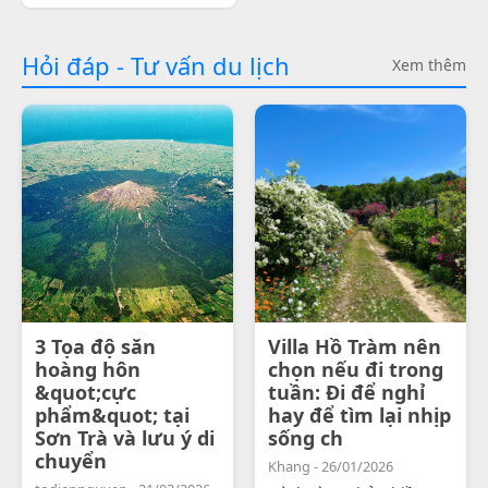
Hỏi đáp - Tư vấn du lịch
Xem thêm
3 Tọa độ săn
Villa Hồ Tràm nên
hoàng hôn
chọn nếu đi trong
&quot;cực
tuần: Đi để nghỉ
phẩm&quot; tại
hay để tìm lại nhịp
Sơn Trà và lưu ý di
sống ch
chuyển
Khang - 26/01/2026