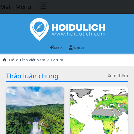
Main Menu
Log in
Sign up
Hội du lịch Việt Nam
Forum
Thảo luận chung
Xem thêm