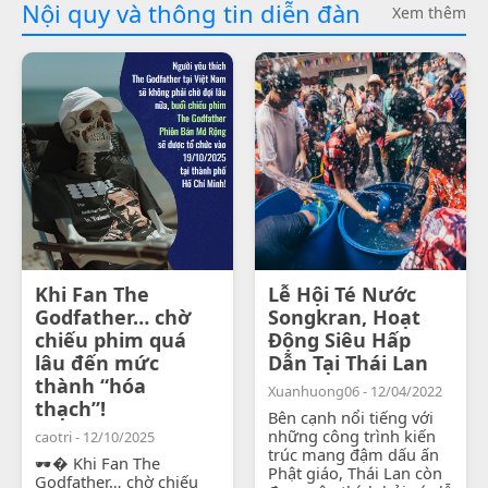
Nội quy và thông tin diễn đàn
Xem thêm
Khi Fan The
Lễ Hội Té Nước
Godfather… chờ
Songkran, Hoạt
chiếu phim quá
Động Siêu Hấp
lâu đến mức
Dẫn Tại Thái Lan
thành “hóa
Xuanhuong06 - 12/04/2022
thạch”!
Bên cạnh nổi tiếng với
những công trình kiến
caotri - 12/10/2025
trúc mang đậm dấu ấn
🕶� Khi Fan The
Phật giáo, Thái Lan còn
Godfather… chờ chiếu