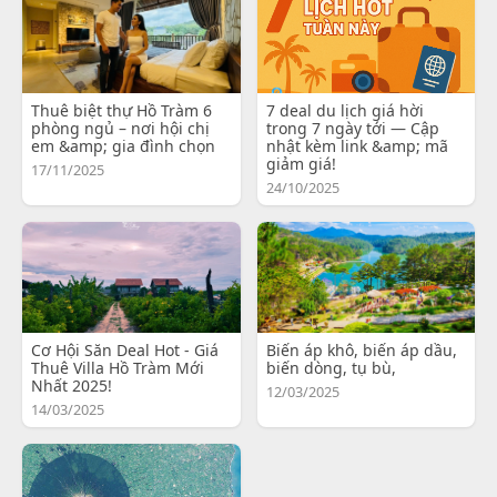
Thuê biệt thự Hồ Tràm 6
7 deal du lịch giá hời
phòng ngủ – nơi hội chị
trong 7 ngày tới — Cập
em &amp; gia đình chọn
nhật kèm link &amp; mã
giảm giá!
17/11/2025
24/10/2025
Cơ Hội Săn Deal Hot - Giá
Biến áp khô, biến áp dầu,
Thuê Villa Hồ Tràm Mới
biến dòng, tụ bù,
Nhất 2025!
12/03/2025
14/03/2025