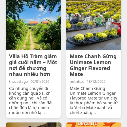
Villa Hồ Tràm giảm
Mate Chanh Gừng
giá cuối năm – Một
Unimate Lemon
nơi để thương
Ginger Flavored
nhau nhiều hơn
Mate
thecottage - 02/01/2026
nutrihac - 13/12/2025
Có những chuyến đi
Mate Chanh Gừng
không cần quá xa, chỉ
Unimate Lemon Ginger
cần đúng nơi. Và có
Flavored Mate từ Unicity
những nơi, chỉ cần đặt
là thực phẩm bổ sung từ
chân đến là tự nhiên
lá Yerba Mate xanh và
muốn nói nhỏ lạ...
chiết xuất g...