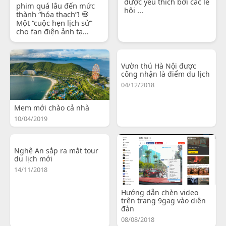
được yêu thích bởi các lễ
phim quá lâu đến mức
hội ...
thành “hóa thạch”! 💀
Một “cuộc hẹn lịch sử”
cho fan điện ảnh tạ...
Vườn thú Hà Nội được
công nhận là điểm du lịch
04/12/2018
Mem mới chào cả nhà
10/04/2019
Nghệ An sắp ra mắt tour
du lịch mới
14/11/2018
Hướng dẫn chèn video
trên trang 9gag vào diễn
đàn
08/08/2018