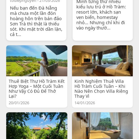
todiepnguyen - 21/03/2026
Mình từng thử nhiều
kiểu lưu trú ở Hồ Tràm:
Nếu bạn đến Đà Nẵng
resort lớn, khách sạn
mà chưa một lần đón
ven biển, homestay
hoàng hôn trên bán đảo
nhỏ… Nhưng chỉ khi đi
Sơn Trà thì thật là thiếu
vào ngày thườ...
sót. Khi mặt trời dần lặn,
cả t...
Thuê Biệt Thự Hồ Tràm Kết
Kinh Nghiệm Thuê Villa
Hợp Yoga – Một Cuối Tuần
Hồ Tràm Cuối Tuần – Khi
Như Vậy Có Đủ Để Thở
Nào Nên Chọn Villa Riêng
Lại?
Thay Vì
20/01/2026
14/01/2026