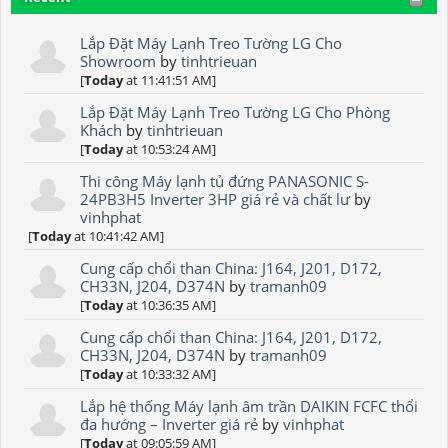
Lắp Đặt Máy Lạnh Treo Tường LG Cho
Showroom
by
tinhtrieuan
[
Today
at 11:41:51 AM]
Lắp Đặt Máy Lạnh Treo Tường LG Cho Phòng
Khách
by
tinhtrieuan
[
Today
at 10:53:24 AM]
Thi công Máy lạnh tủ đứng PANASONIC S-
24PB3H5 Inverter 3HP giá rẻ và chất lư
by
vinhphat
[
Today
at 10:41:42 AM]
Cung cấp chổi than China: J164, J201, D172,
CH33N, J204, D374N
by
tramanh09
[
Today
at 10:36:35 AM]
Cung cấp chổi than China: J164, J201, D172,
CH33N, J204, D374N
by
tramanh09
[
Today
at 10:33:32 AM]
Lắp hệ thống Máy lạnh âm trần DAIKIN FCFC thổi
đa hướng – Inverter giá rẻ
by
vinhphat
[
Today
at 09:05:59 AM]