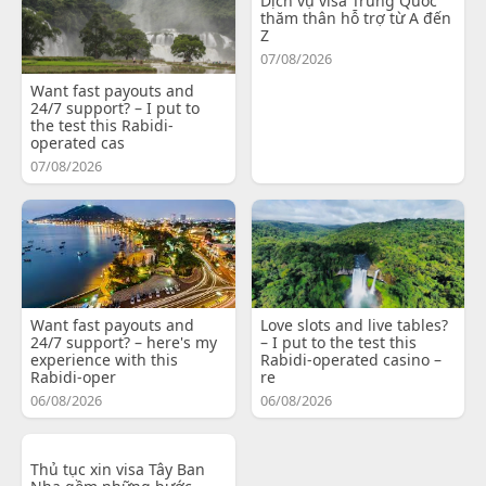
Dịch vụ visa Trung Quốc
thăm thân hỗ trợ từ A đến
Z
07/08/2026
Want fast payouts and
24/7 support? – I put to
the test this Rabidi-
operated cas
07/08/2026
Want fast payouts and
Love slots and live tables?
24/7 support? – here's my
– I put to the test this
experience with this
Rabidi-operated casino –
Rabidi-oper
re
06/08/2026
06/08/2026
Thủ tục xin visa Tây Ban