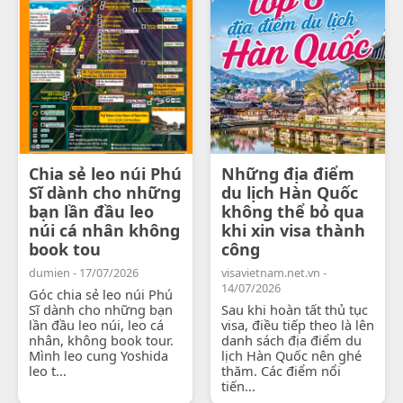
Chia sẻ leo núi Phú
Những địa điểm
Sĩ dành cho những
du lịch Hàn Quốc
bạn lần đầu leo
không thể bỏ qua
núi cá nhân không
khi xin visa thành
book tou
công
dumien - 17/07/2026
visavietnam.net.vn -
14/07/2026
Góc chia sẻ leo núi Phú
Sĩ dành cho những bạn
Sau khi hoàn tất thủ tục
lần đầu leo núi, leo cá
visa, điều tiếp theo là lên
nhân, không book tour.
danh sách địa điểm du
Mình leo cung Yoshida
lịch Hàn Quốc nên ghé
leo t...
thăm. Các điểm nổi
tiến...