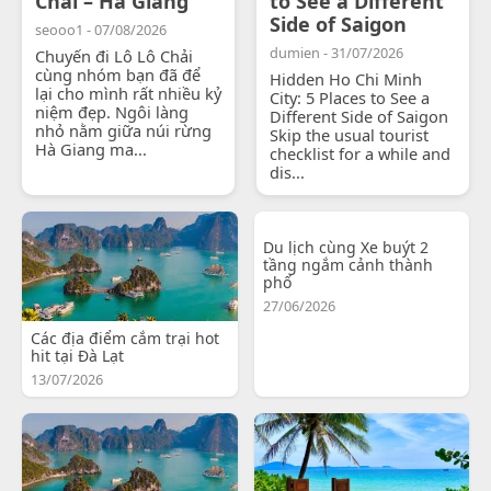
Chải – Hà Giang
to See a Different
Side of Saigon
seooo1 - 07/08/2026
dumien - 31/07/2026
Chuyến đi Lô Lô Chải
cùng nhóm bạn đã để
Hidden Ho Chi Minh
lại cho mình rất nhiều kỷ
City: 5 Places to See a
niệm đẹp. Ngôi làng
Different Side of Saigon
nhỏ nằm giữa núi rừng
Skip the usual tourist
Hà Giang ma...
checklist for a while and
dis...
Du lịch cùng Xe buýt 2
tầng ngắm cảnh thành
phố
27/06/2026
Các địa điểm cắm trại hot
hit tại Đà Lạt
13/07/2026