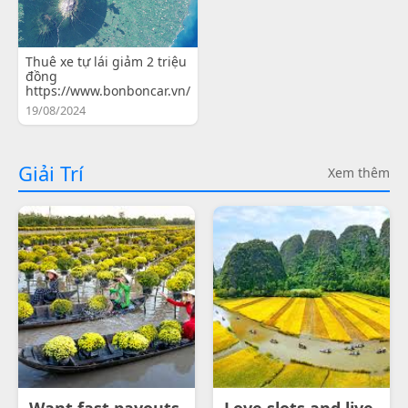
Thuê xe tự lái giảm 2 triệu
đồng
https://www.bonboncar.vn/
19/08/2024
Giải Trí
Xem thêm
Want fast payouts
Love slots and live