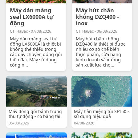
Máy dán màng
Máy hút chân
seal LX6000A tự
không DZQ400 -
động
inox
CT_HaBac - 07/08/2026
CT_HaBac - 06/08/2026
Máy dán màng seal tự
Máy hút chân không
động LX6000A là thiết bị
DZQ400 là thiết bị được
không thể thiếu trong
nhiều cơ sở chế biến
các dây chuyền đóng gói
thực phẩm, cửa hàng
hiện đại. Máy sử dụng
kinh doanh và xưởng
công n...
sản xuất lựa chọ...
Máy đóng gói bánh trung
Máy hàn miệng túi SF150 -
thu tự động - có băng tải
sử dụng hiệu quả
05/08/2026
04/08/2026