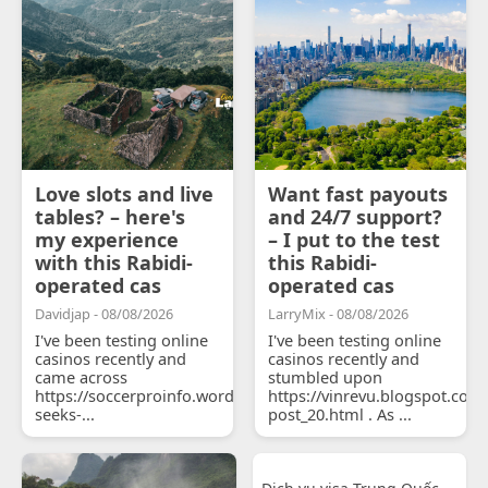
Love slots and live
Want fast payouts
tables? – here's
and 24/7 support?
my experience
– I put to the test
with this Rabidi-
this Rabidi-
operated cas
operated cas
Davidjap - 08/08/2026
LarryMix - 08/08/2026
I've been testing online
I've been testing online
casinos recently and
casinos recently and
came across
stumbled upon
https://soccerproinfo.wordpress.com/2026/07/11/courtois-
https://vinrevu.blogspot.com
seeks-...
post_20.html . As ...