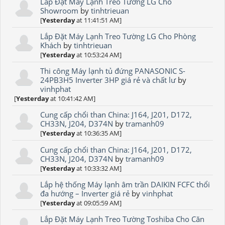
Lắp Đặt Máy Lạnh Treo Tường LG Cho
Showroom
by
tinhtrieuan
[
Yesterday
at 11:41:51 AM]
Lắp Đặt Máy Lạnh Treo Tường LG Cho Phòng
Khách
by
tinhtrieuan
[
Yesterday
at 10:53:24 AM]
Thi công Máy lạnh tủ đứng PANASONIC S-
24PB3H5 Inverter 3HP giá rẻ và chất lư
by
vinhphat
[
Yesterday
at 10:41:42 AM]
Cung cấp chổi than China: J164, J201, D172,
CH33N, J204, D374N
by
tramanh09
[
Yesterday
at 10:36:35 AM]
Cung cấp chổi than China: J164, J201, D172,
CH33N, J204, D374N
by
tramanh09
[
Yesterday
at 10:33:32 AM]
Lắp hệ thống Máy lạnh âm trần DAIKIN FCFC thổi
đa hướng – Inverter giá rẻ
by
vinhphat
[
Yesterday
at 09:05:59 AM]
Lắp Đặt Máy Lạnh Treo Tường Toshiba Cho Căn