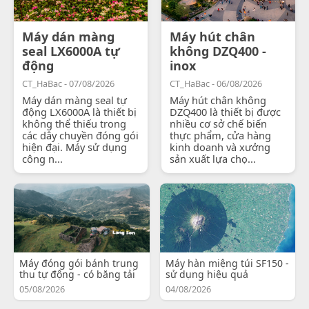
Máy dán màng
Máy hút chân
seal LX6000A tự
không DZQ400 -
động
inox
CT_HaBac - 07/08/2026
CT_HaBac - 06/08/2026
Máy dán màng seal tự
Máy hút chân không
động LX6000A là thiết bị
DZQ400 là thiết bị được
không thể thiếu trong
nhiều cơ sở chế biến
các dây chuyền đóng gói
thực phẩm, cửa hàng
hiện đại. Máy sử dụng
kinh doanh và xưởng
công n...
sản xuất lựa chọ...
Máy đóng gói bánh trung
Máy hàn miệng túi SF150 -
thu tự động - có băng tải
sử dụng hiệu quả
05/08/2026
04/08/2026