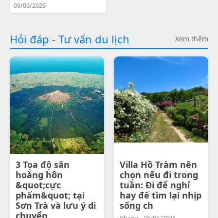
09/06/2026
Hỏi đáp - Tư vấn du lịch
Xem thêm
3 Tọa độ săn
Villa Hồ Tràm nên
hoàng hôn
chọn nếu đi trong
&quot;cực
tuần: Đi để nghỉ
phẩm&quot; tại
hay để tìm lại nhịp
Sơn Trà và lưu ý di
sống ch
chuyển
Khang - 26/01/2026