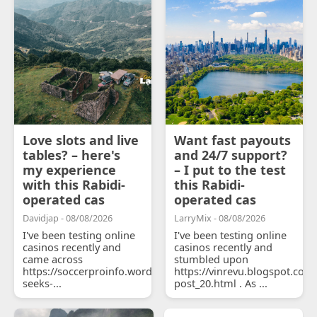
Love slots and live
Want fast payouts
tables? – here's
and 24/7 support?
my experience
– I put to the test
with this Rabidi-
this Rabidi-
operated cas
operated cas
Davidjap - 08/08/2026
LarryMix - 08/08/2026
I've been testing online
I've been testing online
casinos recently and
casinos recently and
came across
stumbled upon
https://soccerproinfo.wordpress.com/2026/07/11/courtois-
https://vinrevu.blogspot.com
seeks-...
post_20.html . As ...