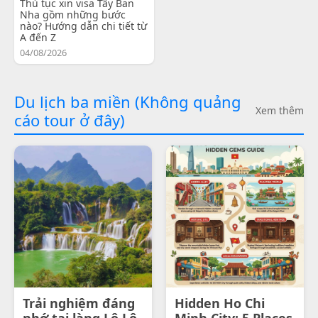
Thủ tục xin visa Tây Ban
Nha gồm những bước
nào? Hướng dẫn chi tiết từ
A đến Z
04/08/2026
Du lịch ba miền (Không quảng
Xem thêm
cáo tour ở đây)
Trải nghiệm đáng
Hidden Ho Chi
nhớ tại làng Lô Lô
Minh City: 5 Places