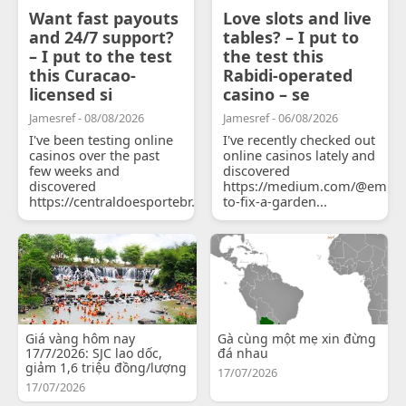
Want fast payouts
Love slots and live
and 24/7 support?
tables? – I put to
– I put to the test
the test this
this Curacao-
Rabidi-operated
licensed si
casino – se
Jamesref - 08/08/2026
Jamesref - 06/08/2026
I've been testing online
I've recently checked out
casinos over the past
online casinos lately and
few weeks and
discovered
discovered
https://medium.com/@emily
https://centraldoesportebr.substack.com/p/cucure...
to-fix-a-garden...
Giá vàng hôm nay
Gà cùng một mẹ xin đừng
17/7/2026: SJC lao dốc,
đá nhau
giảm 1,6 triệu đồng/lượng
17/07/2026
17/07/2026