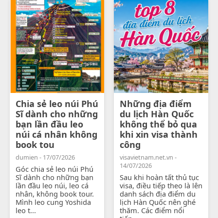
Chia sẻ leo núi Phú
Những địa điểm
Sĩ dành cho những
du lịch Hàn Quốc
bạn lần đầu leo
không thể bỏ qua
núi cá nhân không
khi xin visa thành
book tou
công
dumien - 17/07/2026
visavietnam.net.vn -
14/07/2026
Góc chia sẻ leo núi Phú
Sĩ dành cho những bạn
Sau khi hoàn tất thủ tục
lần đầu leo núi, leo cá
visa, điều tiếp theo là lên
nhân, không book tour.
danh sách địa điểm du
Mình leo cung Yoshida
lịch Hàn Quốc nên ghé
leo t...
thăm. Các điểm nổi