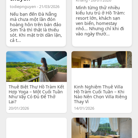
todiepnguyen - 21/03/2026
Mình từng thử nhiều
kiểu lưu trú ở Hồ Tràm:
Nếu bạn đến Đà Nẵng
resort lớn, khách sạn
mà chưa một lần đón
ven biển, homestay
hoàng hôn trên bán đảo
nhỏ… Nhưng chỉ khi đi
Sơn Trà thì thật là thiếu
vào ngày thườ...
sót. Khi mặt trời dần lặn,
cả t...
Thuê Biệt Thự Hồ Tràm Kết
Kinh Nghiệm Thuê Villa
Hợp Yoga – Một Cuối Tuần
Hồ Tràm Cuối Tuần – Khi
Như Vậy Có Đủ Để Thở
Nào Nên Chọn Villa Riêng
Lại?
Thay Vì
20/01/2026
14/01/2026