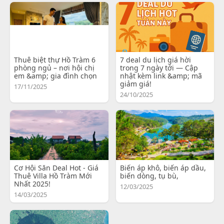
Thuê biệt thự Hồ Tràm 6
7 deal du lịch giá hời
phòng ngủ – nơi hội chị
trong 7 ngày tới — Cập
em &amp; gia đình chọn
nhật kèm link &amp; mã
giảm giá!
17/11/2025
24/10/2025
Cơ Hội Săn Deal Hot - Giá
Biến áp khô, biến áp dầu,
Thuê Villa Hồ Tràm Mới
biến dòng, tụ bù,
Nhất 2025!
12/03/2025
14/03/2025