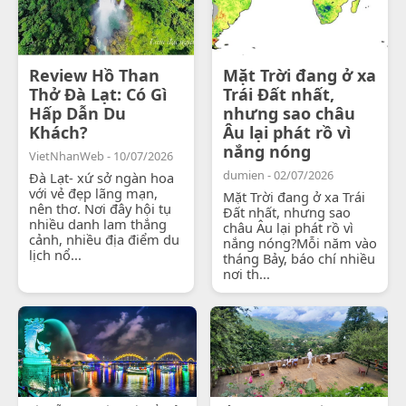
Review Hồ Than
Mặt Trời đang ở xa
Thở Đà Lạt: Có Gì
Trái Đất nhất,
Hấp Dẫn Du
nhưng sao châu
Khách?
Âu lại phát rồ vì
nắng nóng
VietNhanWeb - 10/07/2026
dumien - 02/07/2026
Đà Lạt- xứ sở ngàn hoa
với vẻ đẹp lãng mạn,
Mặt Trời đang ở xa Trái
nên thơ. Nơi đây hội tụ
Đất nhất, nhưng sao
nhiều danh lam thắng
châu Âu lại phát rồ vì
cảnh, nhiều địa điểm du
nắng nóng?Mỗi năm vào
lịch nổ...
tháng Bảy, báo chí nhiều
nơi th...