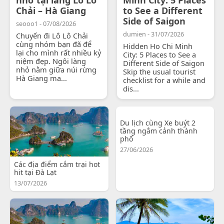
Chải – Hà Giang
to See a Different
Side of Saigon
seooo1 - 07/08/2026
dumien - 31/07/2026
Chuyến đi Lô Lô Chải
cùng nhóm bạn đã để
Hidden Ho Chi Minh
lại cho mình rất nhiều kỷ
City: 5 Places to See a
niệm đẹp. Ngôi làng
Different Side of Saigon
nhỏ nằm giữa núi rừng
Skip the usual tourist
Hà Giang ma...
checklist for a while and
dis...
Du lịch cùng Xe buýt 2
tầng ngắm cảnh thành
phố
27/06/2026
Các địa điểm cắm trại hot
hit tại Đà Lạt
13/07/2026