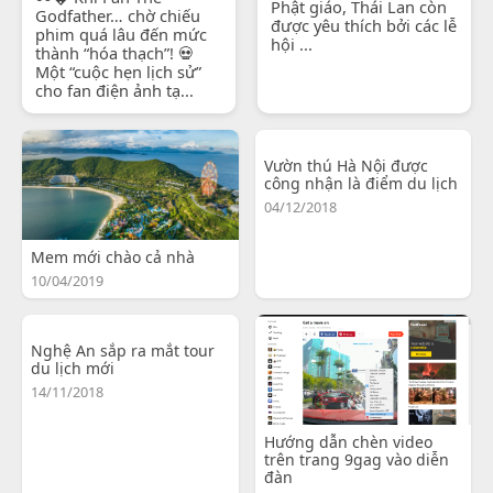
Phật giáo, Thái Lan còn
Godfather… chờ chiếu
được yêu thích bởi các lễ
phim quá lâu đến mức
hội ...
thành “hóa thạch”! 💀
Một “cuộc hẹn lịch sử”
cho fan điện ảnh tạ...
Vườn thú Hà Nội được
công nhận là điểm du lịch
04/12/2018
Mem mới chào cả nhà
10/04/2019
Nghệ An sắp ra mắt tour
du lịch mới
14/11/2018
Hướng dẫn chèn video
trên trang 9gag vào diễn
đàn