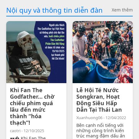
Nội quy và thông tin diễn đàn
Xem thêm
Khi Fan The
Lễ Hội Té Nước
Godfather… chờ
Songkran, Hoạt
chiếu phim quá
Động Siêu Hấp
lâu đến mức
Dẫn Tại Thái Lan
thành “hóa
Xuanhuong06 - 12/04/2022
thạch”!
Bên cạnh nổi tiếng với
những công trình kiến
caotri - 12/10/2025
trúc mang đậm dấu ấn
🕶� Khi Fan The