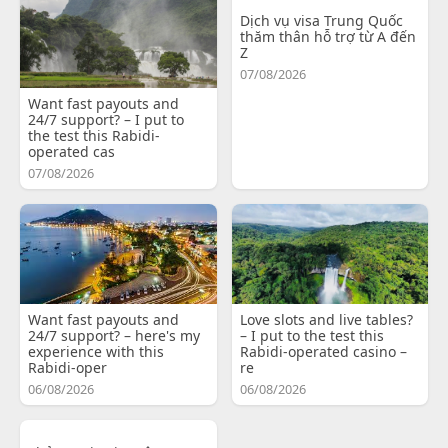
Dịch vụ visa Trung Quốc
thăm thân hỗ trợ từ A đến
Z
07/08/2026
Want fast payouts and
24/7 support? – I put to
the test this Rabidi-
operated cas
07/08/2026
Want fast payouts and
Love slots and live tables?
24/7 support? – here's my
– I put to the test this
experience with this
Rabidi-operated casino –
Rabidi-oper
re
06/08/2026
06/08/2026