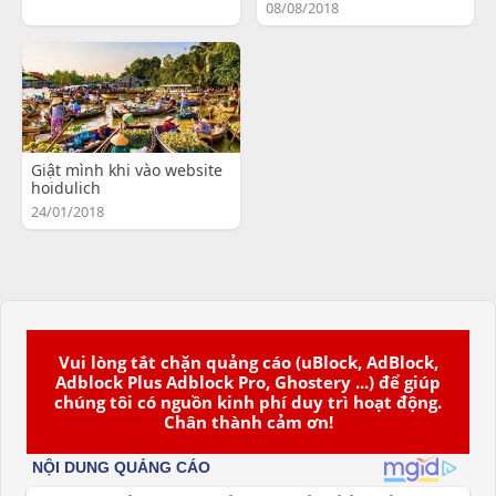
08/08/2018
Giật mình khi vào website
hoidulich
24/01/2018
Vui lòng tắt chặn quảng cáo (uBlock, AdBlock,
Adblock Plus Adblock Pro, Ghostery ...) để giúp
chúng tôi có nguồn kinh phí duy trì hoạt động.
Chân thành cảm ơn!