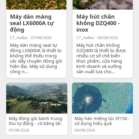
Máy dán màng
Máy hút chân
seal LX6000A tự
không DZQ400 -
động
inox
CT_HaBac - 07/08/2026
CT_HaBac - 06/08/2026
Máy dán màng seal tự
Máy hút chân không
động LX6000A là thiết bị
DZQ400 là thiết bị được
không thể thiếu trong
nhiều cơ sở chế biến
các dây chuyền đóng gói
thực phẩm, cửa hàng
hiện đại. Máy sử dụng
kinh doanh và xưởng
công n...
sản xuất lựa chọ...
Máy đóng gói bánh trung
Máy hàn miệng túi SF150 -
thu tự động - có băng tải
sử dụng hiệu quả
05/08/2026
04/08/2026