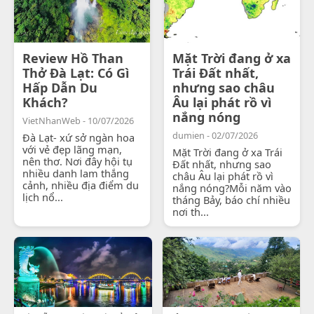
Review Hồ Than
Mặt Trời đang ở xa
Thở Đà Lạt: Có Gì
Trái Đất nhất,
Hấp Dẫn Du
nhưng sao châu
Khách?
Âu lại phát rồ vì
nắng nóng
VietNhanWeb - 10/07/2026
dumien - 02/07/2026
Đà Lạt- xứ sở ngàn hoa
với vẻ đẹp lãng mạn,
Mặt Trời đang ở xa Trái
nên thơ. Nơi đây hội tụ
Đất nhất, nhưng sao
nhiều danh lam thắng
châu Âu lại phát rồ vì
cảnh, nhiều địa điểm du
nắng nóng?Mỗi năm vào
lịch nổ...
tháng Bảy, báo chí nhiều
nơi th...