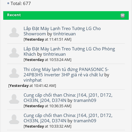
Total: 677
Recent
Lắp Đặt Máy Lạnh Treo Tường LG Cho
Showroom
by
tinhtrieuan
[
Yesterday
at 11:41:51 AM]
Lắp Đặt Máy Lạnh Treo Tường LG Cho Phòng
Khách
by
tinhtrieuan
[
Yesterday
at 10:53:24 AM]
Thi công Máy lạnh tủ đứng PANASONIC S-
24PB3H5 Inverter 3HP giá rẻ và chất lư
by
vinhphat
[
Yesterday
at 10:41:42 AM]
Cung cấp chổi than China: J164, J201, D172,
CH33N, J204, D374N
by
tramanh09
[
Yesterday
at 10:36:35 AM]
Cung cấp chổi than China: J164, J201, D172,
CH33N, J204, D374N
by
tramanh09
[
Yesterday
at 10:33:32 AM]