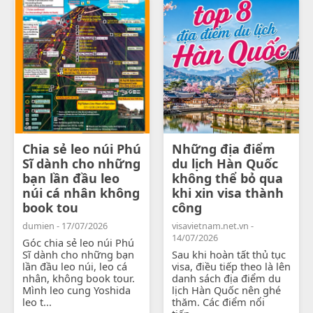
Chia sẻ leo núi Phú
Những địa điểm
Sĩ dành cho những
du lịch Hàn Quốc
bạn lần đầu leo
không thể bỏ qua
núi cá nhân không
khi xin visa thành
book tou
công
dumien - 17/07/2026
visavietnam.net.vn -
14/07/2026
Góc chia sẻ leo núi Phú
Sĩ dành cho những bạn
Sau khi hoàn tất thủ tục
lần đầu leo núi, leo cá
visa, điều tiếp theo là lên
nhân, không book tour.
danh sách địa điểm du
Mình leo cung Yoshida
lịch Hàn Quốc nên ghé
leo t...
thăm. Các điểm nổi