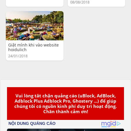
08/08/2018
Giật mình khi vào website
hoidulich
24/01/2018
Vui lòng tắt chặn quảng cáo (uBlock, AdBlock,
Adblock Plus Adblock Pro, Ghostery ...) để giúp
chúng tôi có nguồn kinh phí duy trì hoạt động.
Chân thành cảm ơn!