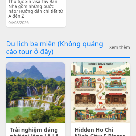
Thủ tục xin visa Tây Ban
Nha gồm những bước
nào? Hướng dẫn chi tiết từ
A đến Z
04/08/2026
Du lịch ba miền (Không quảng
Xem thêm
cáo tour ở đây)
Trải nghiệm đáng
Hidden Ho Chi
nhớ tại làng Lô Lô
Minh City: 5 Places