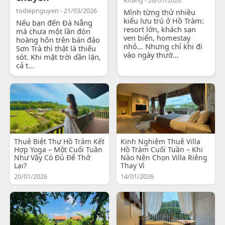
todiepnguyen - 21/03/2026
Mình từng thử nhiều
kiểu lưu trú ở Hồ Tràm:
Nếu bạn đến Đà Nẵng
resort lớn, khách sạn
mà chưa một lần đón
ven biển, homestay
hoàng hôn trên bán đảo
nhỏ… Nhưng chỉ khi đi
Sơn Trà thì thật là thiếu
vào ngày thườ...
sót. Khi mặt trời dần lặn,
cả t...
Thuê Biệt Thự Hồ Tràm Kết
Kinh Nghiệm Thuê Villa
Hợp Yoga – Một Cuối Tuần
Hồ Tràm Cuối Tuần – Khi
Như Vậy Có Đủ Để Thở
Nào Nên Chọn Villa Riêng
Lại?
Thay Vì
20/01/2026
14/01/2026