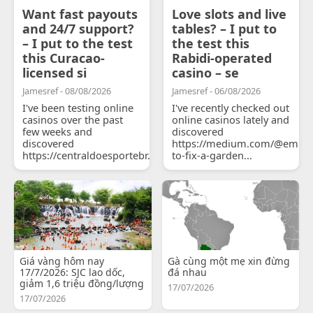
Want fast payouts
Love slots and live
and 24/7 support?
tables? – I put to
– I put to the test
the test this
this Curacao-
Rabidi-operated
licensed si
casino – se
Jamesref - 08/08/2026
Jamesref - 06/08/2026
I've been testing online
I've recently checked out
casinos over the past
online casinos lately and
few weeks and
discovered
discovered
https://medium.com/@emily
https://centraldoesportebr.substack.com/p/cucure...
to-fix-a-garden...
Giá vàng hôm nay
Gà cùng một mẹ xin đừng
17/7/2026: SJC lao dốc,
đá nhau
giảm 1,6 triệu đồng/lượng
17/07/2026
17/07/2026