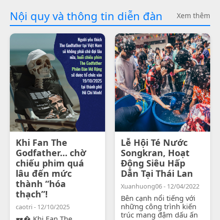
Nội quy và thông tin diễn đàn
Xem thêm
Khi Fan The
Lễ Hội Té Nước
Godfather… chờ
Songkran, Hoạt
chiếu phim quá
Động Siêu Hấp
lâu đến mức
Dẫn Tại Thái Lan
thành “hóa
Xuanhuong06 - 12/04/2022
thạch”!
Bên cạnh nổi tiếng với
những công trình kiến
caotri - 12/10/2025
trúc mang đậm dấu ấn
🕶� Khi Fan The