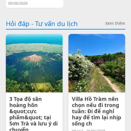
09/06/2026
Hỏi đáp - Tư vấn du lịch
Xem thêm
3 Tọa độ săn
Villa Hồ Tràm nên
hoàng hôn
chọn nếu đi trong
&quot;cực
tuần: Đi để nghỉ
phẩm&quot; tại
hay để tìm lại nhịp
Sơn Trà và lưu ý di
sống ch
chuyển
Khang - 26/01/2026