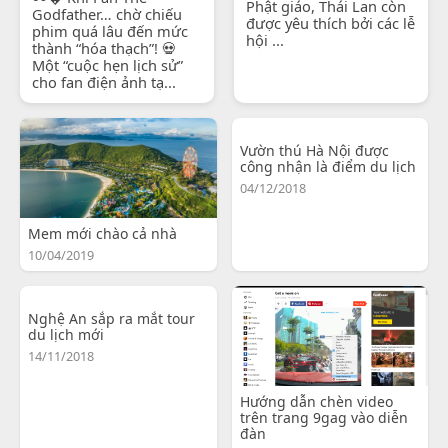
Phật giáo, Thái Lan còn
Godfather… chờ chiếu
được yêu thích bởi các lễ
phim quá lâu đến mức
hội ...
thành “hóa thạch”! 💀
Một “cuộc hẹn lịch sử”
cho fan điện ảnh tạ...
Vườn thú Hà Nội được
công nhận là điểm du lịch
04/12/2018
Mem mới chào cả nhà
10/04/2019
Nghệ An sắp ra mắt tour
du lịch mới
14/11/2018
Hướng dẫn chèn video
trên trang 9gag vào diễn
đàn