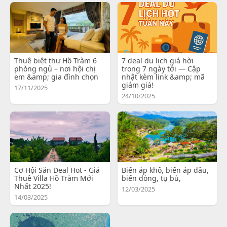
Thuê biệt thự Hồ Tràm 6
7 deal du lịch giá hời
phòng ngủ – nơi hội chị
trong 7 ngày tới — Cập
em &amp; gia đình chọn
nhật kèm link &amp; mã
giảm giá!
17/11/2025
24/10/2025
Cơ Hội Săn Deal Hot - Giá
Biến áp khô, biến áp dầu,
Thuê Villa Hồ Tràm Mới
biến dòng, tụ bù,
Nhất 2025!
12/03/2025
14/03/2025