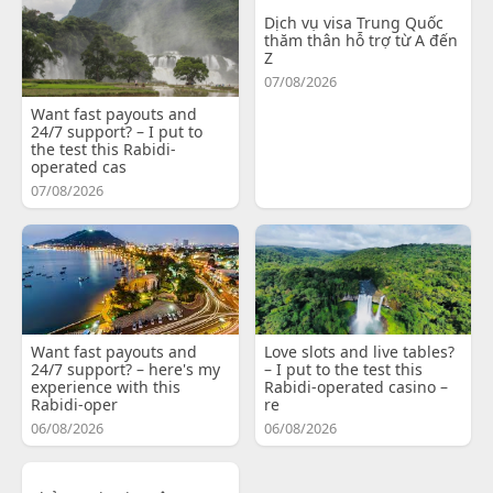
Dịch vụ visa Trung Quốc
thăm thân hỗ trợ từ A đến
Z
07/08/2026
Want fast payouts and
24/7 support? – I put to
the test this Rabidi-
operated cas
07/08/2026
Want fast payouts and
Love slots and live tables?
24/7 support? – here's my
– I put to the test this
experience with this
Rabidi-operated casino –
Rabidi-oper
re
06/08/2026
06/08/2026