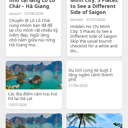
Chải – Hà Giang
to See a Different
Side of Saigon
seooo1 - 07/08/2026
dumien - 31/07/2026
Chuyến đi Lô Lô Chải
cùng nhóm bạn đã để
Hidden Ho Chi Minh
lại cho mình rất nhiều kỷ
City: 5 Places to See a
niệm đẹp. Ngôi làng
Different Side of Saigon
nhỏ nằm giữa núi rừng
Skip the usual tourist
Hà Giang ma...
checklist for a while and
dis...
Du lịch cùng Xe buýt 2
tầng ngắm cảnh thành
phố
27/06/2026
Các địa điểm cắm trại hot
hit tại Đà Lạt
13/07/2026