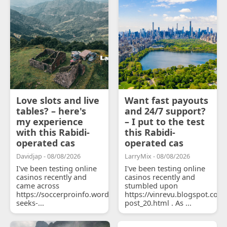
Love slots and live
Want fast payouts
tables? – here's
and 24/7 support?
my experience
– I put to the test
with this Rabidi-
this Rabidi-
operated cas
operated cas
Davidjap - 08/08/2026
LarryMix - 08/08/2026
I've been testing online
I've been testing online
casinos recently and
casinos recently and
came across
stumbled upon
https://soccerproinfo.wordpress.com/2026/07/11/courtois-
https://vinrevu.blogspot.com
seeks-...
post_20.html . As ...