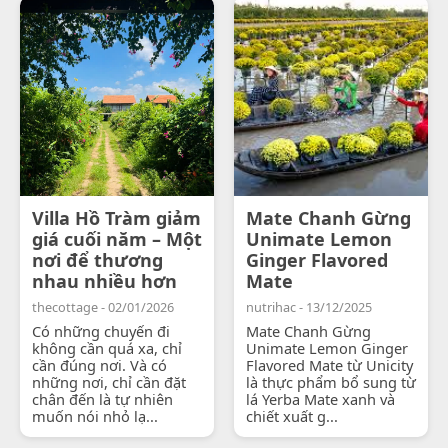
Villa Hồ Tràm giảm
Mate Chanh Gừng
giá cuối năm – Một
Unimate Lemon
nơi để thương
Ginger Flavored
nhau nhiều hơn
Mate
thecottage - 02/01/2026
nutrihac - 13/12/2025
Có những chuyến đi
Mate Chanh Gừng
không cần quá xa, chỉ
Unimate Lemon Ginger
cần đúng nơi. Và có
Flavored Mate từ Unicity
những nơi, chỉ cần đặt
là thực phẩm bổ sung từ
chân đến là tự nhiên
lá Yerba Mate xanh và
muốn nói nhỏ lạ...
chiết xuất g...