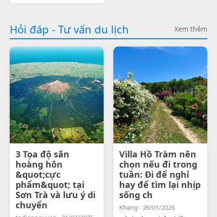
Hỏi đáp - Tư vấn du lịch
Xem thêm
3 Tọa độ săn
Villa Hồ Tràm nên
hoàng hôn
chọn nếu đi trong
&quot;cực
tuần: Đi để nghỉ
phẩm&quot; tại
hay để tìm lại nhịp
Sơn Trà và lưu ý di
sống ch
chuyển
Khang - 26/01/2026