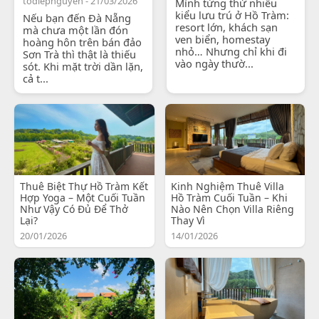
todiepnguyen - 21/03/2026
Mình từng thử nhiều
kiểu lưu trú ở Hồ Tràm:
Nếu bạn đến Đà Nẵng
resort lớn, khách sạn
mà chưa một lần đón
ven biển, homestay
hoàng hôn trên bán đảo
nhỏ… Nhưng chỉ khi đi
Sơn Trà thì thật là thiếu
vào ngày thườ...
sót. Khi mặt trời dần lặn,
cả t...
Thuê Biệt Thự Hồ Tràm Kết
Kinh Nghiệm Thuê Villa
Hợp Yoga – Một Cuối Tuần
Hồ Tràm Cuối Tuần – Khi
Như Vậy Có Đủ Để Thở
Nào Nên Chọn Villa Riêng
Lại?
Thay Vì
20/01/2026
14/01/2026