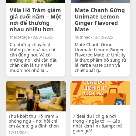
Villa Hồ Tràm giảm
Mate Chanh Gừng
giá cuối năm – Một
Unimate Lemon
nơi để thương
Ginger Flavored
nhau nhiều hơn
Mate
thecottage - 02/01/2026
nutrihac - 13/12/2025
Có những chuyến đi
Mate Chanh Gừng
không cần quá xa, chỉ
Unimate Lemon Ginger
cần đúng nơi. Và có
Flavored Mate từ Unicity
những nơi, chỉ cần đặt
là thực phẩm bổ sung từ
chân đến là tự nhiên
lá Yerba Mate xanh và
muốn nói nhỏ lạ...
chiết xuất g...
Thuê biệt thự Hồ Tràm 6
7 deal du lịch giá hời
phòng ngủ – nơi hội chị
trong 7 ngày tới — Cập
em &amp; gia đình chọn
nhật kèm link &amp; mã
giảm giá!
17/11/2025