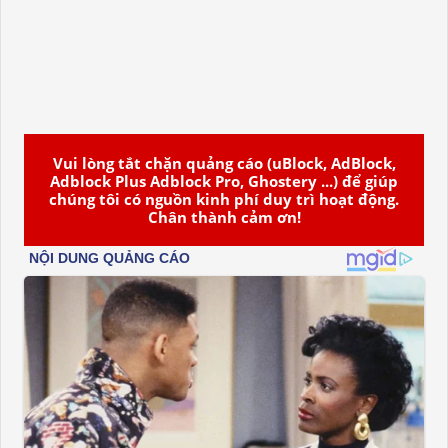
Vui lòng tắt chặn quảng cáo (uBlock, AdBlock,
Adblock Plus Adblock Pro, Ghostery ...) để giúp
chúng tôi có nguồn kinh phí duy trì hoạt động.
Chân thành cảm ơn!