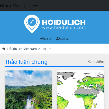
Main Menu
Log in
Sign up
Hội du lịch Việt Nam
Forum
Thảo luận chung
Xem thêm