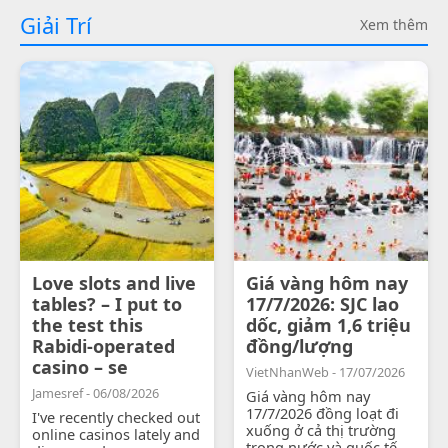
Giải Trí
Xem thêm
Love slots and live
Giá vàng hôm nay
tables? – I put to
17/7/2026: SJC lao
the test this
dốc, giảm 1,6 triệu
Rabidi-operated
đồng/lượng
casino – se
VietNhanWeb - 17/07/2026
Jamesref - 06/08/2026
Giá vàng hôm nay
17/7/2026 đồng loạt đi
I've recently checked out
xuống ở cả thị trường
online casinos lately and
trong nước và quốc tế.