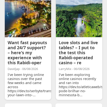
Want fast payouts
Love slots and live
and 24/7 support?
tables? – I put to
– here's my
the test this
experience with
Rabidi-operated
this Rabidi-oper
casino – re
Davidjap - 06/08/2026
LarryMix - 06/08/2026
I've been trying online
I've been exploring
casinos over the past
online casinos recently
few weeks and came
and ran into
across
https://dev.to/atleticaweb/sh
https://dev.to/serbyte/transform-
pode-brilhar-no-
your-lawn-into-...
minnesota-b...