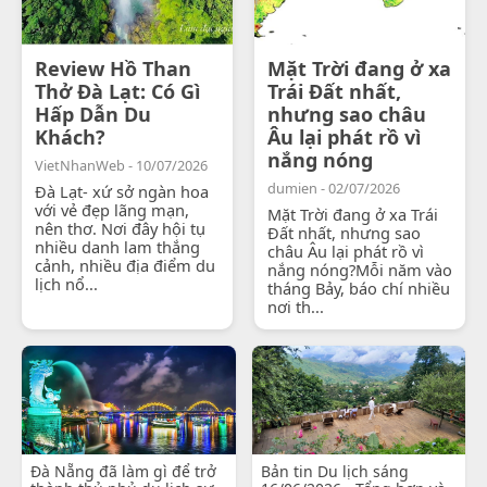
Review Hồ Than
Mặt Trời đang ở xa
Thở Đà Lạt: Có Gì
Trái Đất nhất,
Hấp Dẫn Du
nhưng sao châu
Khách?
Âu lại phát rồ vì
nắng nóng
VietNhanWeb - 10/07/2026
dumien - 02/07/2026
Đà Lạt- xứ sở ngàn hoa
với vẻ đẹp lãng mạn,
Mặt Trời đang ở xa Trái
nên thơ. Nơi đây hội tụ
Đất nhất, nhưng sao
nhiều danh lam thắng
châu Âu lại phát rồ vì
cảnh, nhiều địa điểm du
nắng nóng?Mỗi năm vào
lịch nổ...
tháng Bảy, báo chí nhiều
nơi th...
Đà Nẵng đã làm gì để trở
Bản tin Du lịch sáng