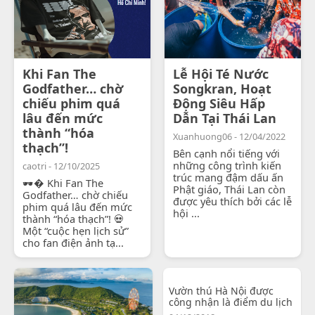
Khi Fan The
Lễ Hội Té Nước
Godfather… chờ
Songkran, Hoạt
chiếu phim quá
Động Siêu Hấp
lâu đến mức
Dẫn Tại Thái Lan
thành “hóa
Xuanhuong06 - 12/04/2022
thạch”!
Bên cạnh nổi tiếng với
những công trình kiến
caotri - 12/10/2025
trúc mang đậm dấu ấn
🕶� Khi Fan The
Phật giáo, Thái Lan còn
Godfather… chờ chiếu
được yêu thích bởi các lễ
phim quá lâu đến mức
hội ...
thành “hóa thạch”! 💀
Một “cuộc hẹn lịch sử”
cho fan điện ảnh tạ...
Vườn thú Hà Nội được
công nhận là điểm du lịch