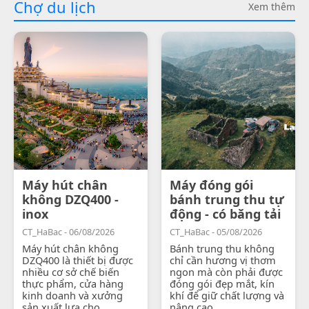
Chợ du lịch
Xem thêm
Máy hút chân
Máy đóng gói
không DZQ400 -
bánh trung thu tự
inox
động - có băng tải
CT_HaBac - 06/08/2026
CT_HaBac - 05/08/2026
Máy hút chân không
Bánh trung thu không
DZQ400 là thiết bị được
chỉ cần hương vị thơm
nhiều cơ sở chế biến
ngon mà còn phải được
thực phẩm, cửa hàng
đóng gói đẹp mắt, kín
kinh doanh và xưởng
khí để giữ chất lượng và
sản xuất lựa chọ...
nâng cao...