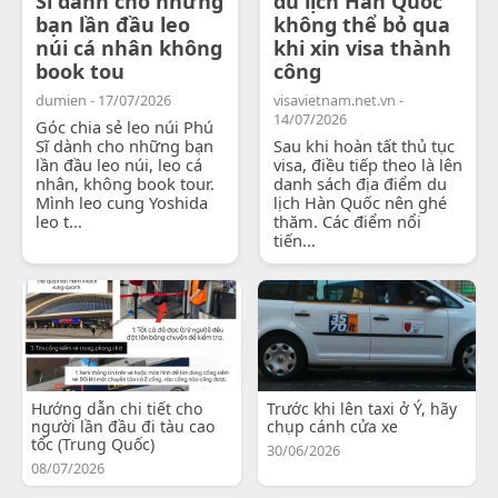
Sĩ dành cho những
du lịch Hàn Quốc
bạn lần đầu leo
không thể bỏ qua
núi cá nhân không
khi xin visa thành
book tou
công
dumien - 17/07/2026
visavietnam.net.vn -
14/07/2026
Góc chia sẻ leo núi Phú
Sĩ dành cho những bạn
Sau khi hoàn tất thủ tục
lần đầu leo núi, leo cá
visa, điều tiếp theo là lên
nhân, không book tour.
danh sách địa điểm du
Mình leo cung Yoshida
lịch Hàn Quốc nên ghé
leo t...
thăm. Các điểm nổi
tiến...
Hướng dẫn chi tiết cho
Trước khi lên taxi ở Ý, hãy
người lần đầu đi tàu cao
chụp cánh cửa xe
tốc (Trung Quốc)
30/06/2026
08/07/2026