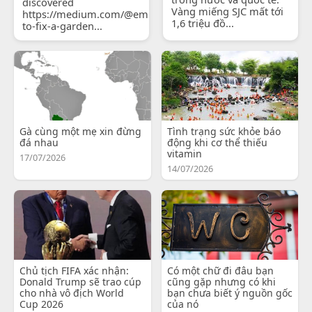
discovered
Vàng miếng SJC mất tới
https://medium.com/@emilyjohnsonready/how-
1,6 triệu đồ...
to-fix-a-garden...
Gà cùng một mẹ xin đừng
Tình trạng sức khỏe báo
đá nhau
động khi cơ thể thiếu
vitamin
17/07/2026
14/07/2026
Chủ tịch FIFA xác nhận:
Có một chữ đi đâu bạn
Donald Trump sẽ trao cúp
cũng gặp nhưng có khi
cho nhà vô địch World
bạn chưa biết ý nguồn gốc
Cup 2026
của nó