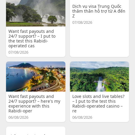
Dịch vụ visa Trung Quốc
thăm thân hỗ trợ từ A đến
Z
07/08/2026
Want fast payouts and
24/7 support? – I put to
the test this Rabidi-
operated cas
07/08/2026
Want fast payouts and
Love slots and live tables?
24/7 support? – here's my
– I put to the test this
experience with this
Rabidi-operated casino –
Rabidi-oper
re
06/08/2026
06/08/2026