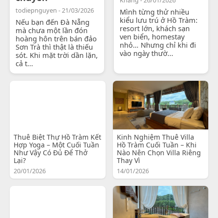
todiepnguyen - 21/03/2026
Mình từng thử nhiều
kiểu lưu trú ở Hồ Tràm:
Nếu bạn đến Đà Nẵng
resort lớn, khách sạn
mà chưa một lần đón
ven biển, homestay
hoàng hôn trên bán đảo
nhỏ… Nhưng chỉ khi đi
Sơn Trà thì thật là thiếu
vào ngày thườ...
sót. Khi mặt trời dần lặn,
cả t...
Thuê Biệt Thự Hồ Tràm Kết
Kinh Nghiệm Thuê Villa
Hợp Yoga – Một Cuối Tuần
Hồ Tràm Cuối Tuần – Khi
Như Vậy Có Đủ Để Thở
Nào Nên Chọn Villa Riêng
Lại?
Thay Vì
20/01/2026
14/01/2026