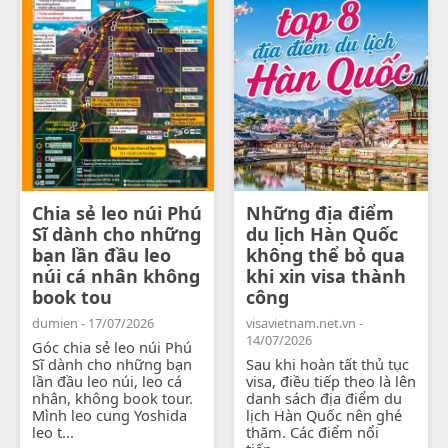
Chia sẻ leo núi Phú
Những địa điểm
Sĩ dành cho những
du lịch Hàn Quốc
bạn lần đầu leo
không thể bỏ qua
núi cá nhân không
khi xin visa thành
book tou
công
dumien - 17/07/2026
visavietnam.net.vn -
14/07/2026
Góc chia sẻ leo núi Phú
Sĩ dành cho những bạn
Sau khi hoàn tất thủ tục
lần đầu leo núi, leo cá
visa, điều tiếp theo là lên
nhân, không book tour.
danh sách địa điểm du
Mình leo cung Yoshida
lịch Hàn Quốc nên ghé
leo t...
thăm. Các điểm nổi