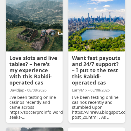
Love slots and live
Want fast payouts
tables? – here's
and 24/7 support?
my experience
– I put to the test
with this Rabidi-
this Rabidi-
operated cas
operated cas
Davidjap - 08/08/2026
LarryMix - 08/08/2026
I've been testing online
I've been testing online
casinos recently and
casinos recently and
came across
stumbled upon
https://soccerproinfo.wordpress.com/2026/07/11/courtois-
https://vinrevu.blogspot.com
seeks-...
post_20.html . As ...