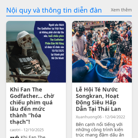
Nội quy và thông tin diễn đàn
Xem thêm
Khi Fan The
Lễ Hội Té Nước
Godfather… chờ
Songkran, Hoạt
chiếu phim quá
Động Siêu Hấp
lâu đến mức
Dẫn Tại Thái Lan
thành “hóa
Xuanhuong06 - 12/04/2022
thạch”!
Bên cạnh nổi tiếng với
những công trình kiến
caotri - 12/10/2025
trúc mang đậm dấu ấn
🕶� Khi Fan The