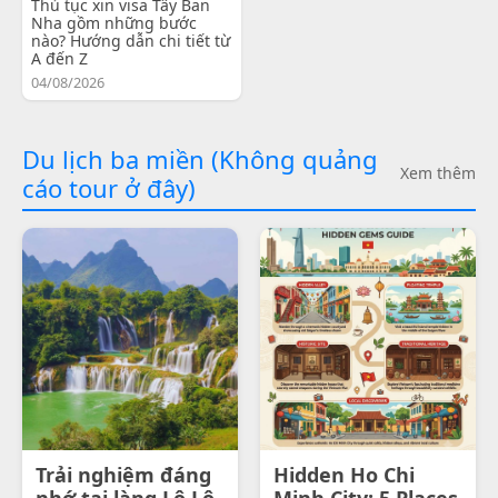
Thủ tục xin visa Tây Ban
Nha gồm những bước
nào? Hướng dẫn chi tiết từ
A đến Z
04/08/2026
Du lịch ba miền (Không quảng
Xem thêm
cáo tour ở đây)
Trải nghiệm đáng
Hidden Ho Chi
nhớ tại làng Lô Lô
Minh City: 5 Places