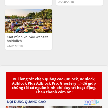
08/08/2018
Giật mình khi vào website
hoidulich
24/01/2018
Vui lòng tắt chặn quảng cáo (uBlock, AdBlock,
Adblock Plus Adblock Pro, Ghostery ...) để giúp
chúng tôi có nguồn kinh phí duy trì hoạt động.
Chân thành cảm ơn!