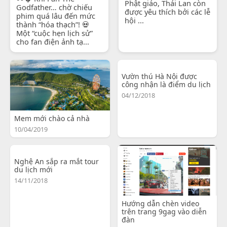
Phật giáo, Thái Lan còn
Godfather… chờ chiếu
được yêu thích bởi các lễ
phim quá lâu đến mức
hội ...
thành “hóa thạch”! 💀
Một “cuộc hẹn lịch sử”
cho fan điện ảnh tạ...
Vườn thú Hà Nội được
công nhận là điểm du lịch
04/12/2018
Mem mới chào cả nhà
10/04/2019
Nghệ An sắp ra mắt tour
du lịch mới
14/11/2018
Hướng dẫn chèn video
trên trang 9gag vào diễn
đàn