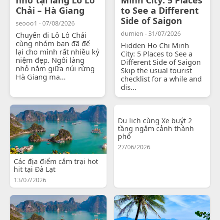
Chải – Hà Giang
to See a Different
Side of Saigon
seooo1 - 07/08/2026
dumien - 31/07/2026
Chuyến đi Lô Lô Chải
cùng nhóm bạn đã để
Hidden Ho Chi Minh
lại cho mình rất nhiều kỷ
City: 5 Places to See a
niệm đẹp. Ngôi làng
Different Side of Saigon
nhỏ nằm giữa núi rừng
Skip the usual tourist
Hà Giang ma...
checklist for a while and
dis...
Du lịch cùng Xe buýt 2
tầng ngắm cảnh thành
phố
27/06/2026
Các địa điểm cắm trại hot
hit tại Đà Lạt
13/07/2026