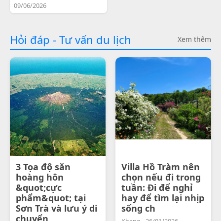
09/06/2026
Hỏi đáp - Tư vấn du lịch
Xem thêm
3 Tọa độ săn
Villa Hồ Tràm nên
hoàng hôn
chọn nếu đi trong
&quot;cực
tuần: Đi để nghỉ
phẩm&quot; tại
hay để tìm lại nhịp
Sơn Trà và lưu ý di
sống ch
chuyển
Khang - 26/01/2026