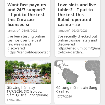
Want fast payouts
Love slots and live
and 24/7 support?
tables? – I put to
– I put to the test
the test this
this Curacao-
Rabidi-operated
licensed si
casino – se
Jamesref - 08/08/2026
Jamesref - 06/08/2026
I've been testing online
I've recently checked out
casinos over the past
online casinos lately and
few weeks and
discovered
discovered
https://medium.com/@emily
https://centraldoesportebr.substack.com/p/cucure...
to-fix-a-garden...
Giá vàng hôm nay
Gà cùng một mẹ xin đừng
17/7/2026: SJC lao dốc,
đá nhau
giảm 1,6 triệu đồng/lượng
17/07/2026
17/07/2026