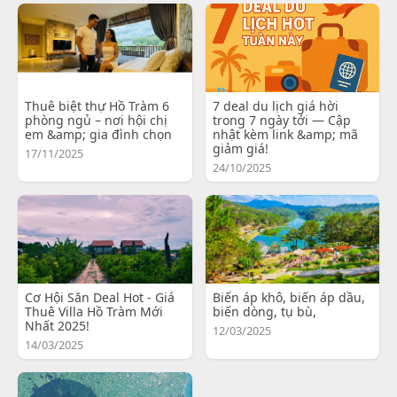
Thuê biệt thự Hồ Tràm 6
7 deal du lịch giá hời
phòng ngủ – nơi hội chị
trong 7 ngày tới — Cập
em &amp; gia đình chọn
nhật kèm link &amp; mã
giảm giá!
17/11/2025
24/10/2025
Cơ Hội Săn Deal Hot - Giá
Biến áp khô, biến áp dầu,
Thuê Villa Hồ Tràm Mới
biến dòng, tụ bù,
Nhất 2025!
12/03/2025
14/03/2025