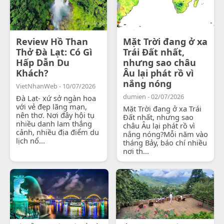
Review Hồ Than
Mặt Trời đang ở xa
Thở Đà Lạt: Có Gì
Trái Đất nhất,
Hấp Dẫn Du
nhưng sao châu
Khách?
Âu lại phát rồ vì
nắng nóng
VietNhanWeb - 10/07/2026
dumien - 02/07/2026
Đà Lạt- xứ sở ngàn hoa
với vẻ đẹp lãng mạn,
Mặt Trời đang ở xa Trái
nên thơ. Nơi đây hội tụ
Đất nhất, nhưng sao
nhiều danh lam thắng
châu Âu lại phát rồ vì
cảnh, nhiều địa điểm du
nắng nóng?Mỗi năm vào
lịch nổ...
tháng Bảy, báo chí nhiều
nơi th...