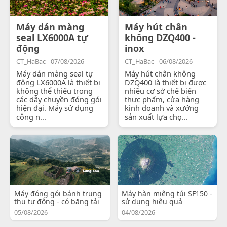
Máy dán màng
Máy hút chân
seal LX6000A tự
không DZQ400 -
động
inox
CT_HaBac - 07/08/2026
CT_HaBac - 06/08/2026
Máy dán màng seal tự
Máy hút chân không
động LX6000A là thiết bị
DZQ400 là thiết bị được
không thể thiếu trong
nhiều cơ sở chế biến
các dây chuyền đóng gói
thực phẩm, cửa hàng
hiện đại. Máy sử dụng
kinh doanh và xưởng
công n...
sản xuất lựa chọ...
Máy đóng gói bánh trung
Máy hàn miệng túi SF150 -
thu tự động - có băng tải
sử dụng hiệu quả
05/08/2026
04/08/2026