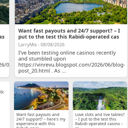
Want fast payouts and 24/7 support? – I
as
put to the test this Rabidi-operated cas
LarryMix - 08/08/2026
I've been testing online casinos recently
and stumbled upon
26/07/11/courtois-
https://vinrevu.blogspot.com/2026/06/blog-
post_20.html . As ...
uốc
Want fast payouts and
Love slots and live tables?
24/7 support? – here's my
– I put to the test this
experience with this
Rabidi-operated casino –