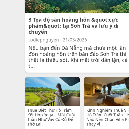
3 Tọa độ săn hoàng hôn &quot;cực
phẩm&quot; tại Sơn Trà và lưu ý di
chuyển
todiepnguyen - 21/03/2026
Nếu bạn đến Đà Nẵng mà chưa một lần
đón hoàng hôn trên bán đảo Sơn Trà thì
thật là thiếu sót. Khi mặt trời dần lặn, cả
t...
Thuê Biệt Thự Hồ Tràm
Kinh Nghiệm Thuê Vil
Kết Hợp Yoga – Một Cuối
Hồ Tràm Cuối Tuần – 
Tuần Như Vậy Có Đủ Để
Nào Nên Chọn Villa R
Thở Lại?
Thay Vì