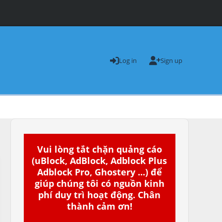
Log in
Sign up
Vui lòng tắt chặn quảng cáo
(uBlock, AdBlock, Adblock Plus
Adblock Pro, Ghostery ...) để
giúp chúng tôi có nguồn kinh
phí duy trì hoạt động. Chân
thành cảm ơn!