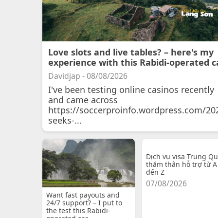
Love slots and live tables? – here's my
experience with this Rabidi-operated c
Davidjap - 08/08/2026
I've been testing online casinos recently
and came across
https://soccerproinfo.wordpress.com/20
seeks-...
Dịch vụ visa Trung Q
thăm thân hỗ trợ từ A
đến Z
07/08/2026
Want fast payouts and
24/7 support? – I put to
the test this Rabidi-