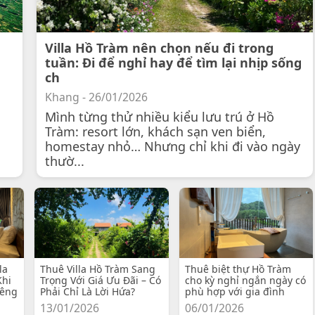
Villa Hồ Tràm nên chọn nếu đi trong
tuần: Đi để nghỉ hay để tìm lại nhịp sống
ch
Khang - 26/01/2026
Mình từng thử nhiều kiểu lưu trú ở Hồ
Tràm: resort lớn, khách sạn ven biển,
homestay nhỏ… Nhưng chỉ khi đi vào ngày
thườ...
la
Thuê Villa Hồ Tràm Sang
Thuê biệt thự Hồ Tràm
Khi
Trọng Với Giá Ưu Đãi – Có
cho kỳ nghỉ ngắn ngày có
iêng
Phải Chỉ Là Lời Hứa?
phù hợp với gia đình
13/01/2026
06/01/2026