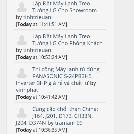
Lắp Đặt Máy Lạnh Treo
Tường LG Cho Showroom
by
tinhtrieuan
[
Today
at 11:41:51 AM]
Lắp Đặt Máy Lạnh Treo
Tường LG Cho Phòng Khách
by
tinhtrieuan
[
Today
at 10:53:24 AM]
Thi công Máy lạnh tủ đứng
PANASONIC S-24PB3H5
Inverter 3HP giá rẻ và chất lư
by
vinhphat
[
Today
at 10:41:42 AM]
Cung cấp chổi than China:
J164, J201, D172, CH33N,
J204, D374N
by
tramanh09
[
Today
at 10:36:35 AM]