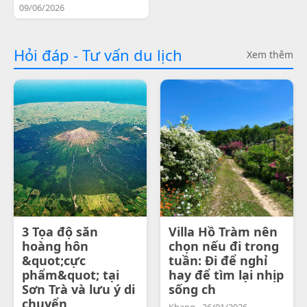
09/06/2026
Hỏi đáp - Tư vấn du lịch
Xem thêm
3 Tọa độ săn
Villa Hồ Tràm nên
hoàng hôn
chọn nếu đi trong
&quot;cực
tuần: Đi để nghỉ
phẩm&quot; tại
hay để tìm lại nhịp
Sơn Trà và lưu ý di
sống ch
chuyển
Khang - 26/01/2026