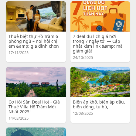
Thuê biệt thự Hồ Tràm 6
7 deal du lịch giá hời
phòng ngủ – nơi hội chị
trong 7 ngày tới — Cập
em &amp; gia đình chọn
nhật kèm link &amp; mã
giảm giá!
17/11/2025
24/10/2025
Cơ Hội Săn Deal Hot - Giá
Biến áp khô, biến áp dầu,
Thuê Villa Hồ Tràm Mới
biến dòng, tụ bù,
Nhất 2025!
12/03/2025
14/03/2025