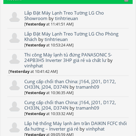
Lắp Đặt Máy Lạnh Treo Tường LG Cho
Showroom
by
tinhtrieuan
[
Yesterday
at 11:41:51 AM]
Lắp Đặt Máy Lạnh Treo Tường LG Cho Phòng
Khách
by
tinhtrieuan
[
Yesterday
at 10:53:24 AM]
Thi công Máy lạnh tủ đứng PANASONIC S-
24PB3H5 Inverter 3HP giá rẻ và chất lư
by
vinhphat
[
Yesterday
at 10:41:42 AM]
Cung cấp chổi than China: J164, J201, D172,
CH33N, J204, D374N
by
tramanh09
[
Yesterday
at 10:36:35 AM]
Cung cấp chổi than China: J164, J201, D172,
CH33N, J204, D374N
by
tramanh09
[
Yesterday
at 10:33:32 AM]
Lắp hệ thống Máy lạnh âm trần DAIKIN FCFC thổi
đa hướng – Inverter giá rẻ
by
vinhphat
[
Yesterday
at 09:05:59 AM]