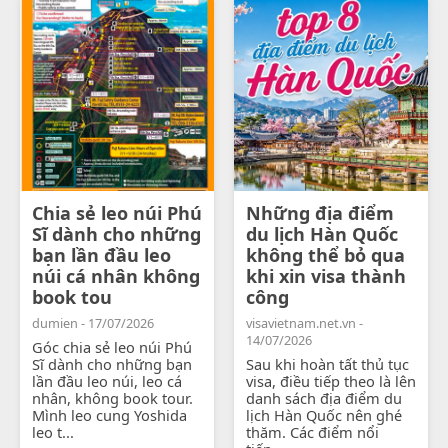
Chia sẻ leo núi Phú
Những địa điểm
Sĩ dành cho những
du lịch Hàn Quốc
bạn lần đầu leo
không thể bỏ qua
núi cá nhân không
khi xin visa thành
book tou
công
dumien - 17/07/2026
visavietnam.net.vn -
14/07/2026
Góc chia sẻ leo núi Phú
Sĩ dành cho những bạn
Sau khi hoàn tất thủ tục
lần đầu leo núi, leo cá
visa, điều tiếp theo là lên
nhân, không book tour.
danh sách địa điểm du
Mình leo cung Yoshida
lịch Hàn Quốc nên ghé
leo t...
thăm. Các điểm nổi