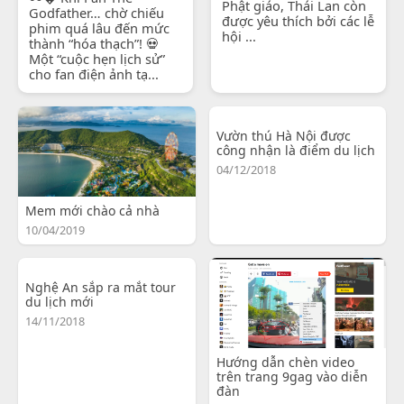
Phật giáo, Thái Lan còn
Godfather… chờ chiếu
được yêu thích bởi các lễ
phim quá lâu đến mức
hội ...
thành “hóa thạch”! 💀
Một “cuộc hẹn lịch sử”
cho fan điện ảnh tạ...
Vườn thú Hà Nội được
công nhận là điểm du lịch
04/12/2018
Mem mới chào cả nhà
10/04/2019
Nghệ An sắp ra mắt tour
du lịch mới
14/11/2018
Hướng dẫn chèn video
trên trang 9gag vào diễn
đàn