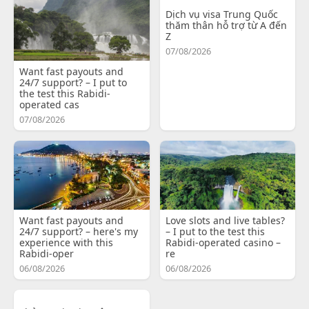
Dịch vụ visa Trung Quốc
thăm thân hỗ trợ từ A đến
Z
07/08/2026
Want fast payouts and
24/7 support? – I put to
the test this Rabidi-
operated cas
07/08/2026
Want fast payouts and
Love slots and live tables?
24/7 support? – here's my
– I put to the test this
experience with this
Rabidi-operated casino –
Rabidi-oper
re
06/08/2026
06/08/2026