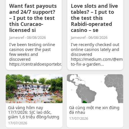
Want fast payouts
Love slots and live
and 24/7 support?
tables? – I put to
– I put to the test
the test this
this Curacao-
Rabidi-operated
licensed si
casino – se
Jamesref - 08/08/2026
Jamesref - 06/08/2026
I've been testing online
I've recently checked out
casinos over the past
online casinos lately and
few weeks and
discovered
discovered
https://medium.com/@emily
https://centraldoesportebr.substack.com/p/cucure...
to-fix-a-garden...
Giá vàng hôm nay
Gà cùng một mẹ xin đừng
17/7/2026: SJC lao dốc,
đá nhau
giảm 1,6 triệu đồng/lượng
17/07/2026
17/07/2026