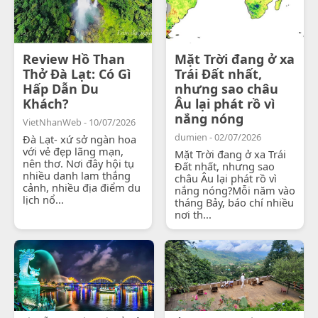
Review Hồ Than
Mặt Trời đang ở xa
Thở Đà Lạt: Có Gì
Trái Đất nhất,
Hấp Dẫn Du
nhưng sao châu
Khách?
Âu lại phát rồ vì
nắng nóng
VietNhanWeb - 10/07/2026
dumien - 02/07/2026
Đà Lạt- xứ sở ngàn hoa
với vẻ đẹp lãng mạn,
Mặt Trời đang ở xa Trái
nên thơ. Nơi đây hội tụ
Đất nhất, nhưng sao
nhiều danh lam thắng
châu Âu lại phát rồ vì
cảnh, nhiều địa điểm du
nắng nóng?Mỗi năm vào
lịch nổ...
tháng Bảy, báo chí nhiều
nơi th...