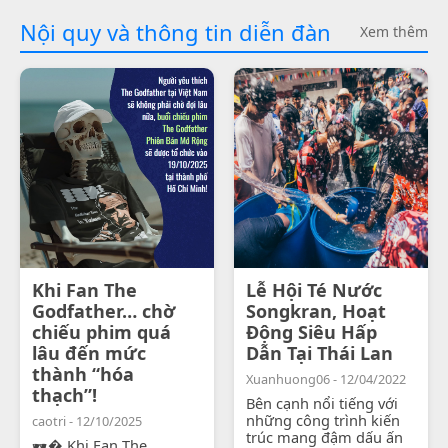
Nội quy và thông tin diễn đàn
Xem thêm
Khi Fan The
Lễ Hội Té Nước
Godfather… chờ
Songkran, Hoạt
chiếu phim quá
Động Siêu Hấp
lâu đến mức
Dẫn Tại Thái Lan
thành “hóa
Xuanhuong06 - 12/04/2022
thạch”!
Bên cạnh nổi tiếng với
những công trình kiến
caotri - 12/10/2025
trúc mang đậm dấu ấn
🕶� Khi Fan The