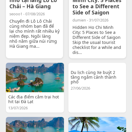
Chải – Hà Giang
to See a Different
Side of Saigon
seooo1 - 07/08/2026
dumien - 31/07/2026
Chuyến đi Lô Lô Chải
cùng nhóm bạn đã để
Hidden Ho Chi Minh
lại cho mình rất nhiều kỷ
City: 5 Places to See a
niệm đẹp. Ngôi làng
Different Side of Saigon
nhỏ nằm giữa núi rừng
Skip the usual tourist
Hà Giang ma...
checklist for a while and
dis...
Du lịch cùng Xe buýt 2
tầng ngắm cảnh thành
phố
27/06/2026
Các địa điểm cắm trại hot
hit tại Đà Lạt
13/07/2026