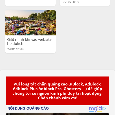
08/08/2018
Giật mình khi vào website
hoidulich
24/01/2018
Vui lòng tắt chặn quảng cáo (uBlock, AdBlock,
Adblock Plus Adblock Pro, Ghostery ...) để giúp
chúng tôi có nguồn kinh phí duy trì hoạt động.
Chân thành cảm ơn!