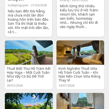
todiepnguyen - 21/03/2026
Mình từng thử nhiều
kiểu lưu trú ở Hồ Tràm:
Nếu bạn đến Đà Nẵng
resort lớn, khách sạn
mà chưa một lần đón
ven biển, homestay
hoàng hôn trên bán đảo
nhỏ… Nhưng chỉ khi đi
Sơn Trà thì thật là thiếu
vào ngày thườ...
sót. Khi mặt trời dần lặn,
cả t...
Thuê Biệt Thự Hồ Tràm Kết
Kinh Nghiệm Thuê Villa
Hợp Yoga – Một Cuối Tuần
Hồ Tràm Cuối Tuần – Khi
Như Vậy Có Đủ Để Thở
Nào Nên Chọn Villa Riêng
Lại?
Thay Vì
20/01/2026
14/01/2026