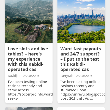
Love slots and live
Want fast payouts
tables? – here's
and 24/7 support?
my experience
– I put to the test
with this Rabidi-
this Rabidi-
operated cas
operated cas
Davidjap - 08/08/2026
LarryMix - 08/08/2026
I've been testing online
I've been testing online
casinos recently and
casinos recently and
came across
stumbled upon
https://soccerproinfo.wordpress.com/2026/07/11/courtois-
https://vinrevu.blogspot.com
seeks-...
post_20.html . As ...