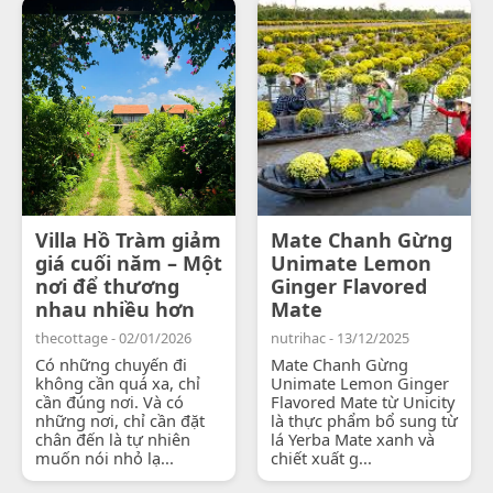
Villa Hồ Tràm giảm
Mate Chanh Gừng
giá cuối năm – Một
Unimate Lemon
nơi để thương
Ginger Flavored
nhau nhiều hơn
Mate
thecottage - 02/01/2026
nutrihac - 13/12/2025
Có những chuyến đi
Mate Chanh Gừng
không cần quá xa, chỉ
Unimate Lemon Ginger
cần đúng nơi. Và có
Flavored Mate từ Unicity
những nơi, chỉ cần đặt
là thực phẩm bổ sung từ
chân đến là tự nhiên
lá Yerba Mate xanh và
muốn nói nhỏ lạ...
chiết xuất g...