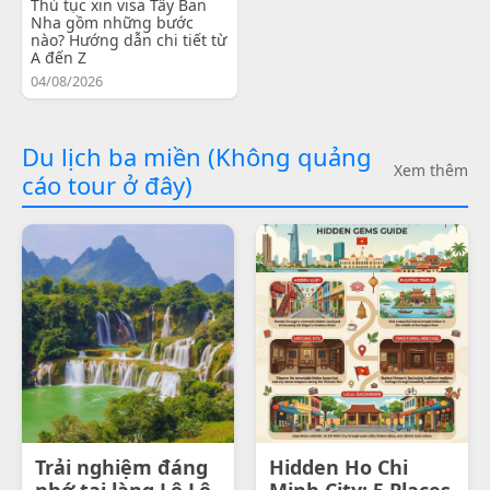
Thủ tục xin visa Tây Ban
Nha gồm những bước
nào? Hướng dẫn chi tiết từ
A đến Z
04/08/2026
Du lịch ba miền (Không quảng
Xem thêm
cáo tour ở đây)
Trải nghiệm đáng
Hidden Ho Chi
nhớ tại làng Lô Lô
Minh City: 5 Places