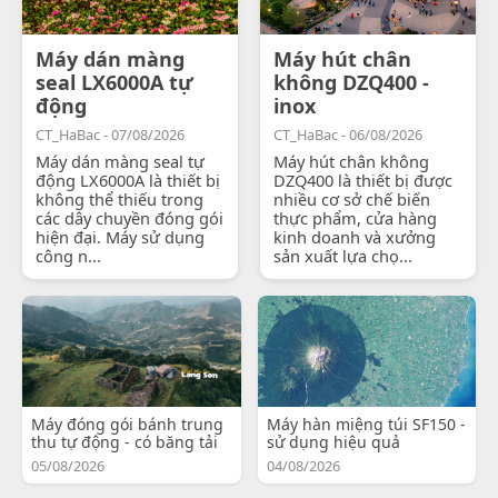
Máy dán màng
Máy hút chân
seal LX6000A tự
không DZQ400 -
động
inox
CT_HaBac - 07/08/2026
CT_HaBac - 06/08/2026
Máy dán màng seal tự
Máy hút chân không
động LX6000A là thiết bị
DZQ400 là thiết bị được
không thể thiếu trong
nhiều cơ sở chế biến
các dây chuyền đóng gói
thực phẩm, cửa hàng
hiện đại. Máy sử dụng
kinh doanh và xưởng
công n...
sản xuất lựa chọ...
Máy đóng gói bánh trung
Máy hàn miệng túi SF150 -
thu tự động - có băng tải
sử dụng hiệu quả
05/08/2026
04/08/2026