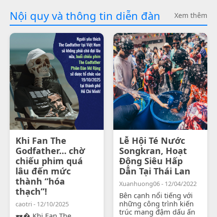
Nội quy và thông tin diễn đàn
Xem thêm
Khi Fan The
Lễ Hội Té Nước
Godfather… chờ
Songkran, Hoạt
chiếu phim quá
Động Siêu Hấp
lâu đến mức
Dẫn Tại Thái Lan
thành “hóa
Xuanhuong06 - 12/04/2022
thạch”!
Bên cạnh nổi tiếng với
những công trình kiến
caotri - 12/10/2025
trúc mang đậm dấu ấn
🕶� Khi Fan The