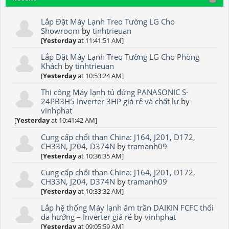
Lắp Đặt Máy Lạnh Treo Tường LG Cho
Showroom
by
tinhtrieuan
[
Yesterday
at 11:41:51 AM]
Lắp Đặt Máy Lạnh Treo Tường LG Cho Phòng
Khách
by
tinhtrieuan
[
Yesterday
at 10:53:24 AM]
Thi công Máy lạnh tủ đứng PANASONIC S-
24PB3H5 Inverter 3HP giá rẻ và chất lư
by
vinhphat
[
Yesterday
at 10:41:42 AM]
Cung cấp chổi than China: J164, J201, D172,
CH33N, J204, D374N
by
tramanh09
[
Yesterday
at 10:36:35 AM]
Cung cấp chổi than China: J164, J201, D172,
CH33N, J204, D374N
by
tramanh09
[
Yesterday
at 10:33:32 AM]
Lắp hệ thống Máy lạnh âm trần DAIKIN FCFC thổi
đa hướng – Inverter giá rẻ
by
vinhphat
[
Yesterday
at 09:05:59 AM]