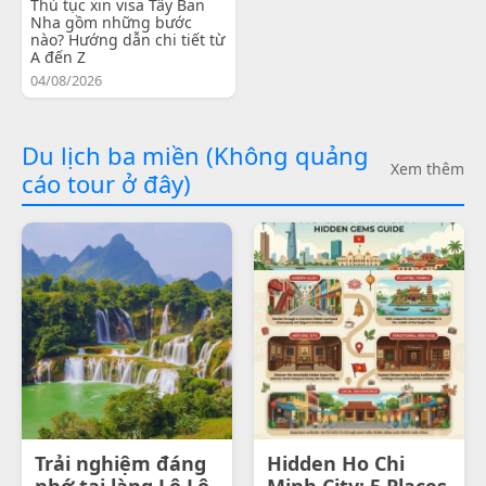
Thủ tục xin visa Tây Ban
Nha gồm những bước
nào? Hướng dẫn chi tiết từ
A đến Z
04/08/2026
Du lịch ba miền (Không quảng
Xem thêm
cáo tour ở đây)
Trải nghiệm đáng
Hidden Ho Chi
nhớ tại làng Lô Lô
Minh City: 5 Places