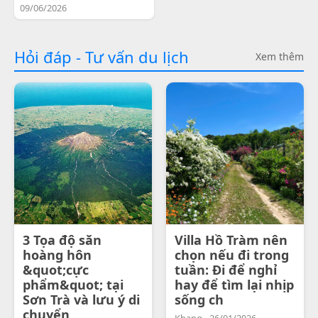
09/06/2026
Hỏi đáp - Tư vấn du lịch
Xem thêm
3 Tọa độ săn
Villa Hồ Tràm nên
hoàng hôn
chọn nếu đi trong
&quot;cực
tuần: Đi để nghỉ
phẩm&quot; tại
hay để tìm lại nhịp
Sơn Trà và lưu ý di
sống ch
chuyển
Khang - 26/01/2026