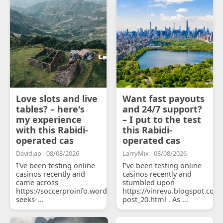
Love slots and live
Want fast payouts
tables? – here's
and 24/7 support?
my experience
– I put to the test
with this Rabidi-
this Rabidi-
operated cas
operated cas
Davidjap - 08/08/2026
LarryMix - 08/08/2026
I've been testing online
I've been testing online
casinos recently and
casinos recently and
came across
stumbled upon
https://soccerproinfo.wordpress.com/2026/07/11/courtois-
https://vinrevu.blogspot.com
seeks-...
post_20.html . As ...