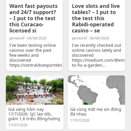
Want fast payouts
Love slots and live
and 24/7 support?
tables? – I put to
– I put to the test
the test this
this Curacao-
Rabidi-operated
licensed si
casino – se
Jamesref - 08/08/2026
Jamesref - 06/08/2026
I've been testing online
I've recently checked out
casinos over the past
online casinos lately and
few weeks and
discovered
discovered
https://medium.com/@emily
https://centraldoesportebr.substack.com/p/cucure...
to-fix-a-garden...
Giá vàng hôm nay
Gà cùng một mẹ xin đừng
17/7/2026: SJC lao dốc,
đá nhau
giảm 1,6 triệu đồng/lượng
17/07/2026
17/07/2026