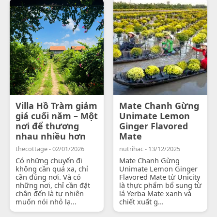
Villa Hồ Tràm giảm
Mate Chanh Gừng
giá cuối năm – Một
Unimate Lemon
nơi để thương
Ginger Flavored
nhau nhiều hơn
Mate
thecottage - 02/01/2026
nutrihac - 13/12/2025
Có những chuyến đi
Mate Chanh Gừng
không cần quá xa, chỉ
Unimate Lemon Ginger
cần đúng nơi. Và có
Flavored Mate từ Unicity
những nơi, chỉ cần đặt
là thực phẩm bổ sung từ
chân đến là tự nhiên
lá Yerba Mate xanh và
muốn nói nhỏ lạ...
chiết xuất g...