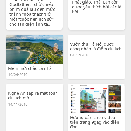
Phật giáo, Thái Lan còn
Godfather… chờ chiếu
được yêu thích bởi các lễ
phim quá lâu đến mức
hội ...
thành “hóa thạch”! 💀
Một “cuộc hẹn lịch sử”
cho fan điện ảnh tạ...
Vườn thú Hà Nội được
công nhận là điểm du lịch
04/12/2018
Mem mới chào cả nhà
10/04/2019
Nghệ An sắp ra mắt tour
du lịch mới
14/11/2018
Hướng dẫn chèn video
trên trang 9gag vào diễn
đàn