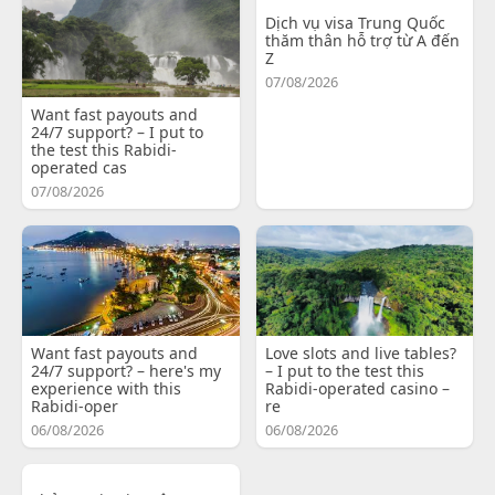
Dịch vụ visa Trung Quốc
thăm thân hỗ trợ từ A đến
Z
07/08/2026
Want fast payouts and
24/7 support? – I put to
the test this Rabidi-
operated cas
07/08/2026
Want fast payouts and
Love slots and live tables?
24/7 support? – here's my
– I put to the test this
experience with this
Rabidi-operated casino –
Rabidi-oper
re
06/08/2026
06/08/2026