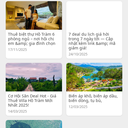
Thuê biệt thự Hồ Tràm 6
7 deal du lịch giá hời
phòng ngủ – nơi hội chị
trong 7 ngày tới — Cập
em &amp; gia đình chọn
nhật kèm link &amp; mã
giảm giá!
17/11/2025
24/10/2025
Cơ Hội Săn Deal Hot - Giá
Biến áp khô, biến áp dầu,
Thuê Villa Hồ Tràm Mới
biến dòng, tụ bù,
Nhất 2025!
12/03/2025
14/03/2025