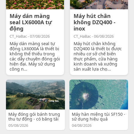
Máy dán màng
Máy hút chân
seal LX6000A tự
không DZQ400 -
động
inox
CT_HaBac - 07/08/2026
CT_HaBac - 06/08/2026
Máy dán màng seal tự
Máy hút chân không
động LX6000A là thiết bị
DZQ400 là thiết bị được
không thể thiếu trong
nhiều cơ sở chế biến
các dây chuyền đóng gói
thực phẩm, cửa hàng
hiện đại. Máy sử dụng
kinh doanh và xưởng
công n...
sản xuất lựa chọ...
Máy đóng gói bánh trung
Máy hàn miệng túi SF150 -
thu tự động - có băng tải
sử dụng hiệu quả
05/08/2026
04/08/2026