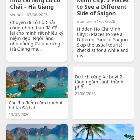
Chải – Hà Giang
to See a Different
Side of Saigon
seooo1 - 07/08/2026
dumien - 31/07/2026
Chuyến đi Lô Lô Chải
cùng nhóm bạn đã để
Hidden Ho Chi Minh
lại cho mình rất nhiều kỷ
City: 5 Places to See a
niệm đẹp. Ngôi làng
Different Side of Saigon
nhỏ nằm giữa núi rừng
Skip the usual tourist
Hà Giang ma...
checklist for a while and
dis...
Du lịch cùng Xe buýt 2
tầng ngắm cảnh thành
phố
27/06/2026
Các địa điểm cắm trại hot
hit tại Đà Lạt
13/07/2026