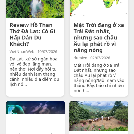
Review Hồ Than
Mặt Trời đang ở xa
Thở Đà Lạt: Có Gì
Trái Đất nhất,
Hấp Dẫn Du
nhưng sao châu
Khách?
Âu lại phát rồ vì
nắng nóng
VietNhanWeb - 10/07/2026
dumien - 02/07/2026
Đà Lạt- xứ sở ngàn hoa
với vẻ đẹp lãng mạn,
Mặt Trời đang ở xa Trái
nên thơ. Nơi đây hội tụ
Đất nhất, nhưng sao
nhiều danh lam thắng
châu Âu lại phát rồ vì
cảnh, nhiều địa điểm du
nắng nóng?Mỗi năm vào
lịch nổ...
tháng Bảy, báo chí nhiều
nơi th...