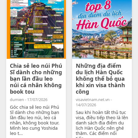
Chia sẻ leo núi Phú
Những địa điểm
Sĩ dành cho những
du lịch Hàn Quốc
bạn lần đầu leo
không thể bỏ qua
núi cá nhân không
khi xin visa thành
book tou
công
dumien - 17/07/2026
visavietnam.net.vn -
14/07/2026
Góc chia sẻ leo núi Phú
Sĩ dành cho những bạn
Sau khi hoàn tất thủ tục
lần đầu leo núi, leo cá
visa, điều tiếp theo là lên
nhân, không book tour.
danh sách địa điểm du
Mình leo cung Yoshida
lịch Hàn Quốc nên ghé
leo t...
thăm. Các điểm nổi