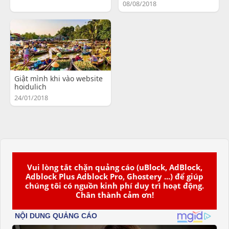
08/08/2018
Giật mình khi vào website
hoidulich
24/01/2018
Vui lòng tắt chặn quảng cáo (uBlock, AdBlock,
Adblock Plus Adblock Pro, Ghostery ...) để giúp
chúng tôi có nguồn kinh phí duy trì hoạt động.
Chân thành cảm ơn!