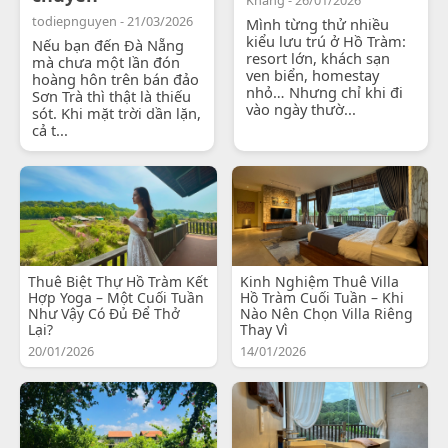
todiepnguyen - 21/03/2026
Mình từng thử nhiều
kiểu lưu trú ở Hồ Tràm:
Nếu bạn đến Đà Nẵng
resort lớn, khách sạn
mà chưa một lần đón
ven biển, homestay
hoàng hôn trên bán đảo
nhỏ… Nhưng chỉ khi đi
Sơn Trà thì thật là thiếu
vào ngày thườ...
sót. Khi mặt trời dần lặn,
cả t...
Thuê Biệt Thự Hồ Tràm Kết
Kinh Nghiệm Thuê Villa
Hợp Yoga – Một Cuối Tuần
Hồ Tràm Cuối Tuần – Khi
Như Vậy Có Đủ Để Thở
Nào Nên Chọn Villa Riêng
Lại?
Thay Vì
20/01/2026
14/01/2026