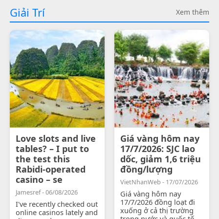
Giải Trí
Xem thêm
Love slots and live
Giá vàng hôm nay
tables? – I put to
17/7/2026: SJC lao
the test this
dốc, giảm 1,6 triệu
Rabidi-operated
đồng/lượng
casino – se
VietNhanWeb - 17/07/2026
Jamesref - 06/08/2026
Giá vàng hôm nay
17/7/2026 đồng loạt đi
I've recently checked out
xuống ở cả thị trường
online casinos lately and
trong nước và quốc tế.