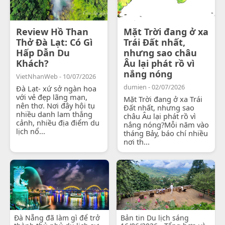
Review Hồ Than
Mặt Trời đang ở xa
Thở Đà Lạt: Có Gì
Trái Đất nhất,
Hấp Dẫn Du
nhưng sao châu
Khách?
Âu lại phát rồ vì
nắng nóng
VietNhanWeb - 10/07/2026
dumien - 02/07/2026
Đà Lạt- xứ sở ngàn hoa
với vẻ đẹp lãng mạn,
Mặt Trời đang ở xa Trái
nên thơ. Nơi đây hội tụ
Đất nhất, nhưng sao
nhiều danh lam thắng
châu Âu lại phát rồ vì
cảnh, nhiều địa điểm du
nắng nóng?Mỗi năm vào
lịch nổ...
tháng Bảy, báo chí nhiều
nơi th...
Đà Nẵng đã làm gì để trở
Bản tin Du lịch sáng