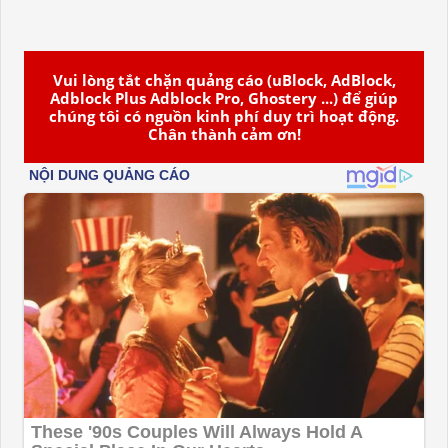
Vui lòng tắt chặn quảng cáo (uBlock, AdBlock,
Adblock Plus Adblock Pro, Ghostery ...) để giúp
chúng tôi có nguồn kinh phí duy trì hoạt động.
Chân thành cảm ơn!