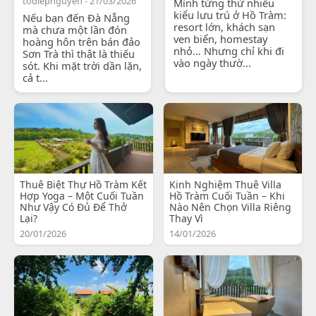
todiepnguyen - 21/03/2026
Mình từng thử nhiều
kiểu lưu trú ở Hồ Tràm:
Nếu bạn đến Đà Nẵng
resort lớn, khách sạn
mà chưa một lần đón
ven biển, homestay
hoàng hôn trên bán đảo
nhỏ… Nhưng chỉ khi đi
Sơn Trà thì thật là thiếu
vào ngày thườ...
sót. Khi mặt trời dần lặn,
cả t...
Thuê Biệt Thự Hồ Tràm Kết
Kinh Nghiệm Thuê Villa
Hợp Yoga – Một Cuối Tuần
Hồ Tràm Cuối Tuần – Khi
Như Vậy Có Đủ Để Thở
Nào Nên Chọn Villa Riêng
Lại?
Thay Vì
20/01/2026
14/01/2026