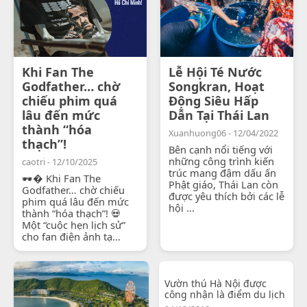
Khi Fan The
Lễ Hội Té Nước
Godfather… chờ
Songkran, Hoạt
chiếu phim quá
Động Siêu Hấp
lâu đến mức
Dẫn Tại Thái Lan
thành “hóa
Xuanhuong06 - 12/04/2022
thạch”!
Bên cạnh nổi tiếng với
những công trình kiến
caotri - 12/10/2025
trúc mang đậm dấu ấn
🕶� Khi Fan The
Phật giáo, Thái Lan còn
Godfather… chờ chiếu
được yêu thích bởi các lễ
phim quá lâu đến mức
hội ...
thành “hóa thạch”! 💀
Một “cuộc hẹn lịch sử”
cho fan điện ảnh tạ...
Vườn thú Hà Nội được
công nhận là điểm du lịch