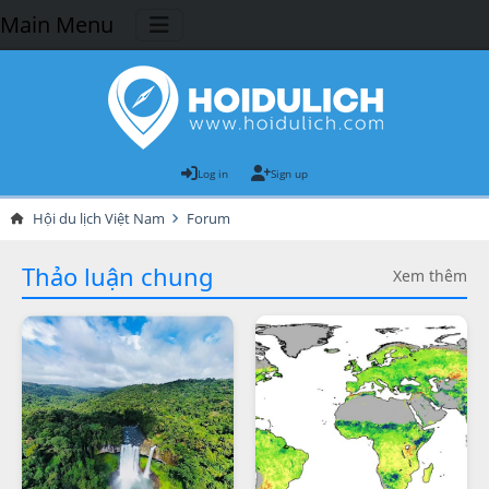
Main Menu
Log in
Sign up
Hội du lịch Việt Nam
Forum
Thảo luận chung
Xem thêm