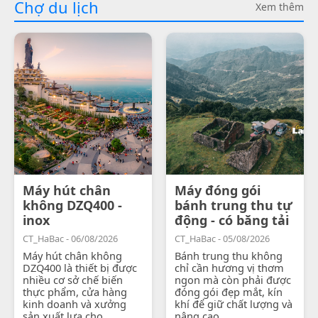
Chợ du lịch
Xem thêm
Máy hút chân
Máy đóng gói
không DZQ400 -
bánh trung thu tự
inox
động - có băng tải
CT_HaBac - 06/08/2026
CT_HaBac - 05/08/2026
Máy hút chân không
Bánh trung thu không
DZQ400 là thiết bị được
chỉ cần hương vị thơm
nhiều cơ sở chế biến
ngon mà còn phải được
thực phẩm, cửa hàng
đóng gói đẹp mắt, kín
kinh doanh và xưởng
khí để giữ chất lượng và
sản xuất lựa chọ...
nâng cao...