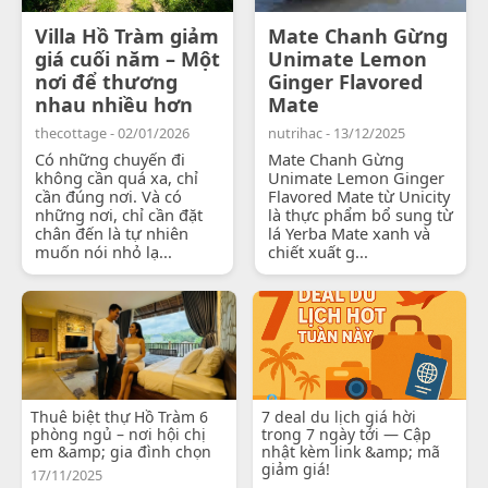
Villa Hồ Tràm giảm
Mate Chanh Gừng
giá cuối năm – Một
Unimate Lemon
nơi để thương
Ginger Flavored
nhau nhiều hơn
Mate
thecottage - 02/01/2026
nutrihac - 13/12/2025
Có những chuyến đi
Mate Chanh Gừng
không cần quá xa, chỉ
Unimate Lemon Ginger
cần đúng nơi. Và có
Flavored Mate từ Unicity
những nơi, chỉ cần đặt
là thực phẩm bổ sung từ
chân đến là tự nhiên
lá Yerba Mate xanh và
muốn nói nhỏ lạ...
chiết xuất g...
Thuê biệt thự Hồ Tràm 6
7 deal du lịch giá hời
phòng ngủ – nơi hội chị
trong 7 ngày tới — Cập
em &amp; gia đình chọn
nhật kèm link &amp; mã
giảm giá!
17/11/2025