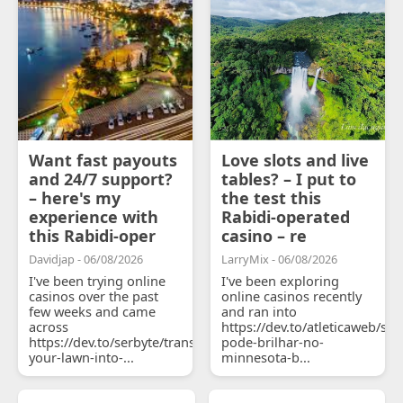
Want fast payouts
Love slots and live
and 24/7 support?
tables? – I put to
– here's my
the test this
experience with
Rabidi-operated
this Rabidi-oper
casino – re
Davidjap - 06/08/2026
LarryMix - 06/08/2026
I've been trying online
I've been exploring
casinos over the past
online casinos recently
few weeks and came
and ran into
across
https://dev.to/atleticaweb/sh
https://dev.to/serbyte/transform-
pode-brilhar-no-
your-lawn-into-...
minnesota-b...