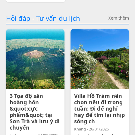
Hỏi đáp - Tư vấn du lịch
Xem thêm
3 Tọa độ săn
Villa Hồ Tràm nên
hoàng hôn
chọn nếu đi trong
&quot;cực
tuần: Đi để nghỉ
phẩm&quot; tại
hay để tìm lại nhịp
Sơn Trà và lưu ý di
sống ch
chuyển
Khang - 26/01/2026