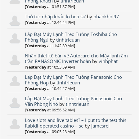
Phòng Khách
by
tinhtrieuan
[
Yesterday
at 01:51:37 PM]
Thủ tục nhập khẩu lọ hoa sứ
by
phankhoi97
[
Yesterday
at 12:44:44 PM]
Lắp Đặt Máy Lạnh Treo Tường Toshiba Cho
Phòng Ngủ
by
tinhtrieuan
[
Yesterday
at 11:42:39 AM]
Nhận thiết kế bản vẽ Autocard cho Máy lạnh âm
trần PANASONIC Inverter hoàn
by
vinhphat
[
Yesterday
at 10:53:59 AM]
Lắp Đặt Máy Lạnh Treo Tường Panasonic Cho
Phòng Họp
by
tinhtrieuan
[
Yesterday
at 10:44:27 AM]
Lắp Đặt Máy Lạnh Treo Tường Panasonic Cho
Văn Phòng Nhỏ
by
tinhtrieuan
[
Yesterday
at 09:56:52 AM]
Love slots and live tables? – I put to the test this
Rabidi-operated casino – se
by
Jamesref
[
Yesterday
at 09:05:23 AM]