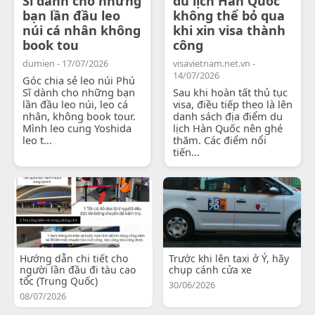
Sĩ dành cho những
du lịch Hàn Quốc
bạn lần đầu leo
không thể bỏ qua
núi cá nhân không
khi xin visa thành
book tou
công
dumien - 17/07/2026
visavietnam.net.vn -
14/07/2026
Góc chia sẻ leo núi Phú
Sĩ dành cho những bạn
Sau khi hoàn tất thủ tục
lần đầu leo núi, leo cá
visa, điều tiếp theo là lên
nhân, không book tour.
danh sách địa điểm du
Mình leo cung Yoshida
lịch Hàn Quốc nên ghé
leo t...
thăm. Các điểm nổi
tiến...
Hướng dẫn chi tiết cho
Trước khi lên taxi ở Ý, hãy
người lần đầu đi tàu cao
chụp cánh cửa xe
tốc (Trung Quốc)
30/06/2026
08/07/2026