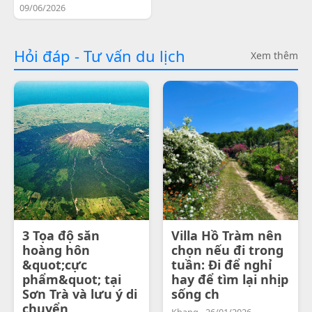
09/06/2026
Hỏi đáp - Tư vấn du lịch
Xem thêm
3 Tọa độ săn
Villa Hồ Tràm nên
hoàng hôn
chọn nếu đi trong
&quot;cực
tuần: Đi để nghỉ
phẩm&quot; tại
hay để tìm lại nhịp
Sơn Trà và lưu ý di
sống ch
chuyển
Khang - 26/01/2026