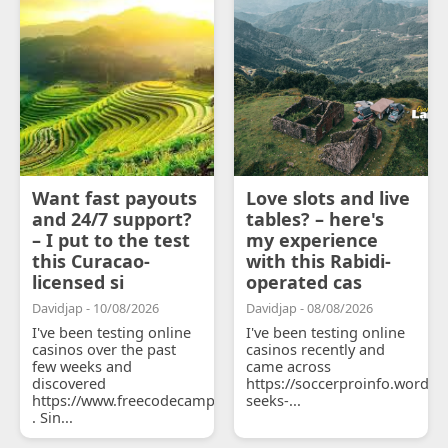
Want fast payouts
Love slots and live
and 24/7 support?
tables? – here's
– I put to the test
my experience
this Curacao-
with this Rabidi-
licensed si
operated cas
Davidjap - 10/08/2026
Davidjap - 08/08/2026
I've been testing online
I've been testing online
casinos over the past
casinos recently and
few weeks and
came across
discovered
https://soccerproinfo.wordpr
https://www.freecodecamp.org/anthoniadyv8i
seeks-...
. Sin...