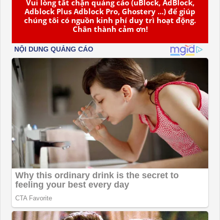
Vui lòng tắt chặn quảng cáo (uBlock, AdBlock,
Adblock Plus Adblock Pro, Ghostery ...) để giúp
chúng tôi có nguồn kinh phí duy trì hoạt động.
Chân thành cảm ơn!