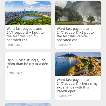
Want fast payouts and
Want fast payouts and
24/7 support? – I put to
24/7 support? – I put to
the test this Rabidi-
the test this Rabidi-
operated cas
operated cas
08/08/2026
07/08/2026
Dịch vụ visa Trung Quốc
thăm thân hỗ trợ từ A đến
Z
07/08/2026
Want fast payouts and
24/7 support? – here's my
experience with this
Rabidi-oper
06/08/2026