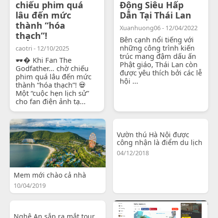
chiếu phim quá
Động Siêu Hấp
lâu đến mức
Dẫn Tại Thái Lan
thành “hóa
Xuanhuong06 - 12/04/2022
thạch”!
Bên cạnh nổi tiếng với
những công trình kiến
caotri - 12/10/2025
trúc mang đậm dấu ấn
🕶� Khi Fan The
Phật giáo, Thái Lan còn
Godfather… chờ chiếu
được yêu thích bởi các lễ
phim quá lâu đến mức
hội ...
thành “hóa thạch”! 💀
Một “cuộc hẹn lịch sử”
cho fan điện ảnh tạ...
Vườn thú Hà Nội được
công nhận là điểm du lịch
04/12/2018
Mem mới chào cả nhà
10/04/2019
Nghệ An sắp ra mắt tour