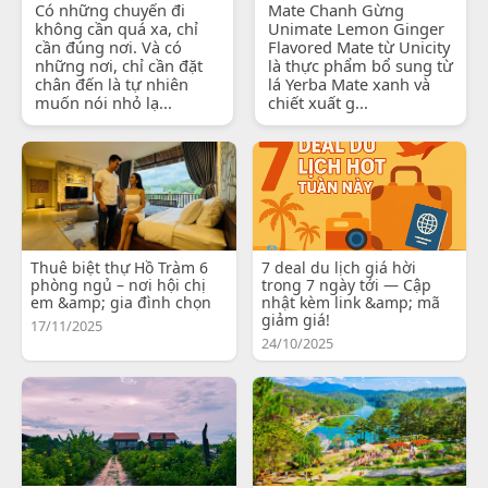
Có những chuyến đi
Mate Chanh Gừng
không cần quá xa, chỉ
Unimate Lemon Ginger
cần đúng nơi. Và có
Flavored Mate từ Unicity
những nơi, chỉ cần đặt
là thực phẩm bổ sung từ
chân đến là tự nhiên
lá Yerba Mate xanh và
muốn nói nhỏ lạ...
chiết xuất g...
Thuê biệt thự Hồ Tràm 6
7 deal du lịch giá hời
phòng ngủ – nơi hội chị
trong 7 ngày tới — Cập
em &amp; gia đình chọn
nhật kèm link &amp; mã
giảm giá!
17/11/2025
24/10/2025