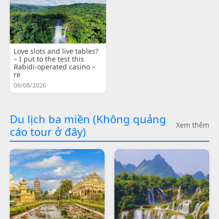
Love slots and live tables?
– I put to the test this
Rabidi-operated casino –
re
06/08/2026
Du lịch ba miền (Không quảng
Xem thêm
cáo tour ở đây)