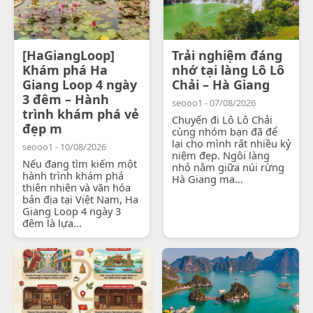
[HaGiangLoop]
Trải nghiệm đáng
Khám phá Ha
nhớ tại làng Lô Lô
Giang Loop 4 ngày
Chải – Hà Giang
3 đêm – Hành
seooo1 - 07/08/2026
trình khám phá vẻ
Chuyến đi Lô Lô Chải
đẹp m
cùng nhóm bạn đã để
lại cho mình rất nhiều kỷ
seooo1 - 10/08/2026
niệm đẹp. Ngôi làng
Nếu đang tìm kiếm một
nhỏ nằm giữa núi rừng
hành trình khám phá
Hà Giang ma...
thiên nhiên và văn hóa
bản địa tại Việt Nam, Ha
Giang Loop 4 ngày 3
đêm là lựa...