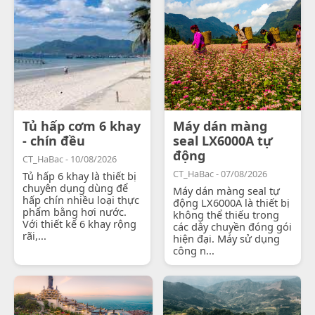
Tủ hấp cơm 6 khay
Máy dán màng
- chín đều
seal LX6000A tự
động
CT_HaBac - 10/08/2026
CT_HaBac - 07/08/2026
Tủ hấp 6 khay là thiết bị
chuyên dụng dùng để
Máy dán màng seal tự
hấp chín nhiều loại thực
động LX6000A là thiết bị
phẩm bằng hơi nước.
không thể thiếu trong
Với thiết kế 6 khay rộng
các dây chuyền đóng gói
rãi,...
hiện đại. Máy sử dụng
công n...