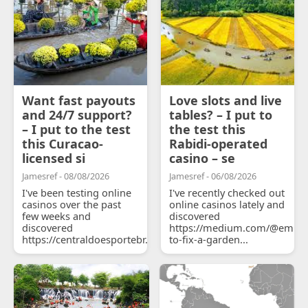
Want fast payouts
Love slots and live
and 24/7 support?
tables? – I put to
– I put to the test
the test this
this Curacao-
Rabidi-operated
licensed si
casino – se
Jamesref - 08/08/2026
Jamesref - 06/08/2026
I've been testing online
I've recently checked out
casinos over the past
online casinos lately and
few weeks and
discovered
discovered
https://medium.com/@emily
https://centraldoesportebr.substack.com/p/cucure...
to-fix-a-garden...