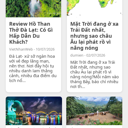
Review Hồ Than
Mặt Trời đang ở xa
Thở Đà Lạt: Có Gì
Trái Đất nhất,
Hấp Dẫn Du
nhưng sao châu
Khách?
Âu lại phát rồ vì
nắng nóng
VietNhanWeb - 10/07/2026
dumien - 02/07/2026
Đà Lạt- xứ sở ngàn hoa
với vẻ đẹp lãng mạn,
Mặt Trời đang ở xa Trái
nên thơ. Nơi đây hội tụ
Đất nhất, nhưng sao
nhiều danh lam thắng
châu Âu lại phát rồ vì
cảnh, nhiều địa điểm du
nắng nóng?Mỗi năm vào
lịch nổ...
tháng Bảy, báo chí nhiều
nơi th...