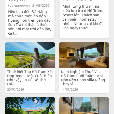
todiepnguyen - 21/03/2026
Mình từng thử nhiều
kiểu lưu trú ở Hồ Tràm:
Nếu bạn đến Đà Nẵng
resort lớn, khách sạn
mà chưa một lần đón
ven biển, homestay
hoàng hôn trên bán đảo
nhỏ… Nhưng chỉ khi đi
Sơn Trà thì thật là thiếu
vào ngày thườ...
sót. Khi mặt trời dần lặn,
cả t...
Thuê Biệt Thự Hồ Tràm Kết
Kinh Nghiệm Thuê Villa
Hợp Yoga – Một Cuối Tuần
Hồ Tràm Cuối Tuần – Khi
Như Vậy Có Đủ Để Thở
Nào Nên Chọn Villa Riêng
Lại?
Thay Vì
20/01/2026
14/01/2026