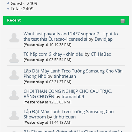
Guests: 2409
Total: 2409
Recent
Want fast payouts and 24/7 support? – I put to
the test this Curacao-licensed si
by
Davidjap
[
Yesterday
at 10:19:38 PM]
Tủ hấp cơm 6 khay - chín đều
by
CT_HaBac
[
Yesterday
at 03:52:54 PM]
Lắp Đặt Máy Lạnh Treo Tường Samsung Cho Văn
Phòng Nhỏ
by
tinhtrieuan
[
Yesterday
at 03:31:37 PM]
CHỔI THAN CÔNG NGHIỆP CHO CẦU TRỤC,
BĂNG CHUYỀN
by
tramanh09
[
Yesterday
at 12:33:03 PM]
Lắp Đặt Máy Lạnh Treo Tường Samsung Cho
Showroom
by
tinhtrieuan
[
Yesterday
at 11:44:18 AM]
[HaGiangLoop] Khám phá Ha Giang Loop 4 ngày