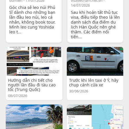
dumien - 17/07/2026
visavietnam.net.vn -
14/07/2026
Góc chia sẻ leo núi Phú
Sĩ dành cho những bạn
Sau khi hoàn tất thủ tục
lần đầu leo núi, leo cá
visa, điều tiếp theo là lên
nhân, không book tour.
danh sách địa điểm du
Mình leo cung Yoshida
lịch Hàn Quốc nên ghé
leo t...
thăm. Các điểm nổi
tiến...
Hướng dẫn chi tiết cho
Trước khi lên taxi ở Ý, hãy
người lần đầu đi tàu cao
chụp cánh cửa xe
tốc (Trung Quốc)
30/06/2026
08/07/2026