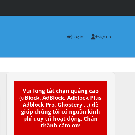
Log in
Sign up
Vui lòng tắt chặn quảng cáo
(uBlock, AdBlock, Adblock Plus
Adblock Pro, Ghostery ...) để
giúp chúng tôi có nguồn kinh
phí duy trì hoạt động. Chân
thành cảm ơn!