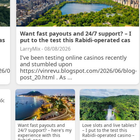
Want fast payouts and 24/7 support? – I
as
put to the test this Rabidi-operated cas
LarryMix - 08/08/2026
I've been testing online casinos recently
and stumbled upon
26/07/11/courtois-
https://vinrevu.blogspot.com/2026/06/blog-
post_20.html . As ...
uốc
Want fast payouts and
Love slots and live tables?
24/7 support? – here's my
– I put to the test this
experience with this
Rabidi-operated casino –