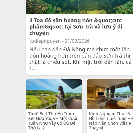
3 Tọa độ săn hoàng hôn &quot;cực
phẩm&quot; tại Sơn Trà và lưu ý di
chuyển
todiepnguyen - 21/03/2026
Nếu bạn đến Đà Nẵng mà chưa một lần
đón hoàng hôn trên bán đảo Sơn Trà thì
thật là thiếu sót. Khi mặt trời dần lặn, cả
t...
Thuê Biệt Thự Hồ Tràm
Kinh Nghiệm Thuê Vil
Kết Hợp Yoga – Một Cuối
Hồ Tràm Cuối Tuần – 
Tuần Như Vậy Có Đủ Để
Nào Nên Chọn Villa R
Thở Lại?
Thay Vì