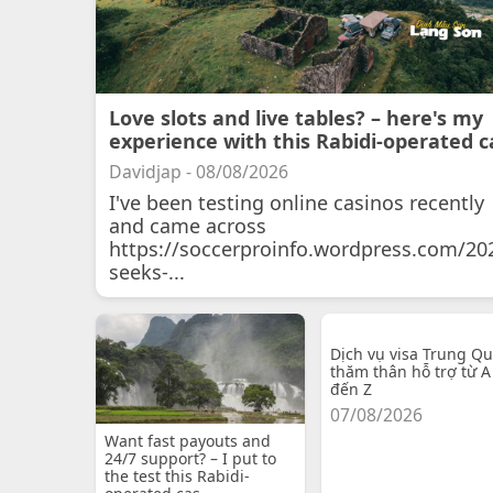
Love slots and live tables? – here's my
experience with this Rabidi-operated c
Davidjap - 08/08/2026
I've been testing online casinos recently
and came across
https://soccerproinfo.wordpress.com/20
seeks-...
Dịch vụ visa Trung Q
thăm thân hỗ trợ từ A
đến Z
07/08/2026
Want fast payouts and
24/7 support? – I put to
the test this Rabidi-