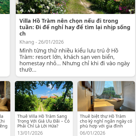
Villa Hồ Tràm nên chọn nếu đi trong
tuần: Đi để nghỉ hay để tìm lại nhịp sống
ch
Khang - 26/01/2026
Mình từng thử nhiều kiểu lưu trú ở Hồ
Tràm: resort lớn, khách sạn ven biển,
homestay nhỏ… Nhưng chỉ khi đi vào ngày
thườ...
la
Thuê Villa Hồ Tràm Sang
Thuê biệt thự Hồ Tràm
Khi
Trọng Với Giá Ưu Đãi – Có
cho kỳ nghỉ ngắn ngày có
iêng
Phải Chỉ Là Lời Hứa?
phù hợp với gia đình
13/01/2026
06/01/2026