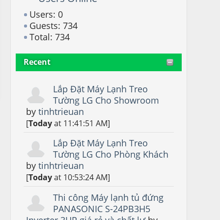
Users: 0
Guests: 734
Total: 734
Recent
Lắp Đặt Máy Lạnh Treo
Tường LG Cho Showroom
by
tinhtrieuan
[
Today
at 11:41:51 AM]
Lắp Đặt Máy Lạnh Treo
Tường LG Cho Phòng Khách
by
tinhtrieuan
[
Today
at 10:53:24 AM]
Thi công Máy lạnh tủ đứng
PANASONIC S-24PB3H5
Inverter 3HP giá rẻ và chất lư
by