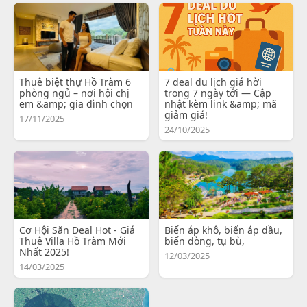
Thuê biệt thự Hồ Tràm 6
7 deal du lịch giá hời
phòng ngủ – nơi hội chị
trong 7 ngày tới — Cập
em &amp; gia đình chọn
nhật kèm link &amp; mã
giảm giá!
17/11/2025
24/10/2025
Cơ Hội Săn Deal Hot - Giá
Biến áp khô, biến áp dầu,
Thuê Villa Hồ Tràm Mới
biến dòng, tụ bù,
Nhất 2025!
12/03/2025
14/03/2025