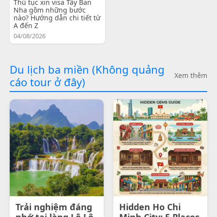
Thủ tục xin visa Tây Ban
Nha gồm những bước
nào? Hướng dẫn chi tiết từ
A đến Z
04/08/2026
Du lịch ba miền (Không quảng
Xem thêm
cáo tour ở đây)
Trải nghiệm đáng
Hidden Ho Chi
nhớ tại làng Lô Lô
Minh City: 5 Places