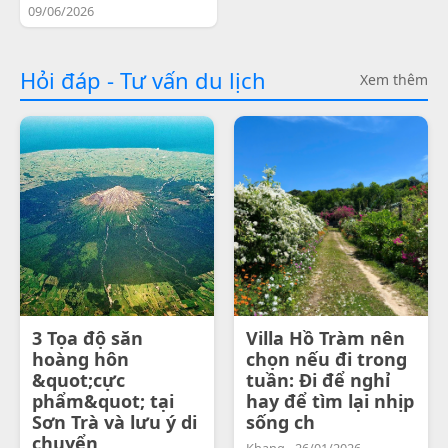
09/06/2026
Hỏi đáp - Tư vấn du lịch
Xem thêm
3 Tọa độ săn
Villa Hồ Tràm nên
hoàng hôn
chọn nếu đi trong
&quot;cực
tuần: Đi để nghỉ
phẩm&quot; tại
hay để tìm lại nhịp
Sơn Trà và lưu ý di
sống ch
chuyển
Khang - 26/01/2026