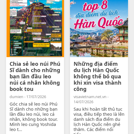
Chia sẻ leo núi Phú
Những địa điểm
Sĩ dành cho những
du lịch Hàn Quốc
bạn lần đầu leo
không thể bỏ qua
núi cá nhân không
khi xin visa thành
book tou
công
dumien - 17/07/2026
visavietnam.net.vn -
14/07/2026
Góc chia sẻ leo núi Phú
Sĩ dành cho những bạn
Sau khi hoàn tất thủ tục
lần đầu leo núi, leo cá
visa, điều tiếp theo là lên
nhân, không book tour.
danh sách địa điểm du
Mình leo cung Yoshida
lịch Hàn Quốc nên ghé
leo t...
thăm. Các điểm nổi