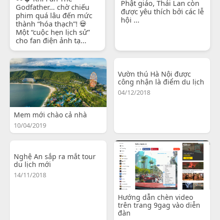
Phật giáo, Thái Lan còn
Godfather… chờ chiếu
được yêu thích bởi các lễ
phim quá lâu đến mức
hội ...
thành “hóa thạch”! 💀
Một “cuộc hẹn lịch sử”
cho fan điện ảnh tạ...
Vườn thú Hà Nội được
công nhận là điểm du lịch
04/12/2018
Mem mới chào cả nhà
10/04/2019
Nghệ An sắp ra mắt tour
du lịch mới
14/11/2018
Hướng dẫn chèn video
trên trang 9gag vào diễn
đàn