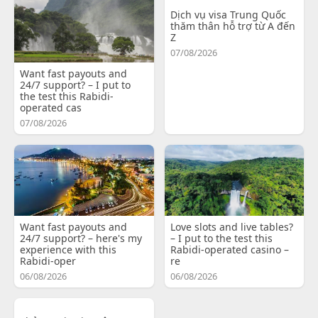
Dịch vụ visa Trung Quốc
thăm thân hỗ trợ từ A đến
Z
07/08/2026
Want fast payouts and
24/7 support? – I put to
the test this Rabidi-
operated cas
07/08/2026
Want fast payouts and
Love slots and live tables?
24/7 support? – here's my
– I put to the test this
experience with this
Rabidi-operated casino –
Rabidi-oper
re
06/08/2026
06/08/2026