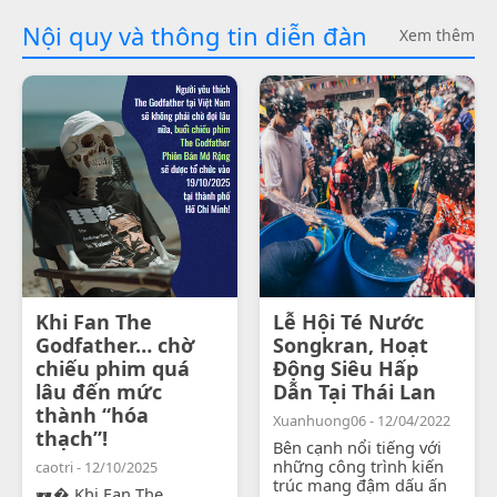
Nội quy và thông tin diễn đàn
Xem thêm
Khi Fan The
Lễ Hội Té Nước
Godfather… chờ
Songkran, Hoạt
chiếu phim quá
Động Siêu Hấp
lâu đến mức
Dẫn Tại Thái Lan
thành “hóa
Xuanhuong06 - 12/04/2022
thạch”!
Bên cạnh nổi tiếng với
những công trình kiến
caotri - 12/10/2025
trúc mang đậm dấu ấn
🕶� Khi Fan The