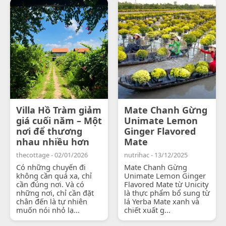
Villa Hồ Tràm giảm
Mate Chanh Gừng
giá cuối năm – Một
Unimate Lemon
nơi để thương
Ginger Flavored
nhau nhiều hơn
Mate
thecottage - 02/01/2026
nutrihac - 13/12/2025
Có những chuyến đi
Mate Chanh Gừng
không cần quá xa, chỉ
Unimate Lemon Ginger
cần đúng nơi. Và có
Flavored Mate từ Unicity
những nơi, chỉ cần đặt
là thực phẩm bổ sung từ
chân đến là tự nhiên
lá Yerba Mate xanh và
muốn nói nhỏ lạ...
chiết xuất g...