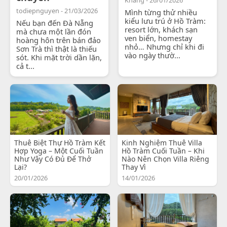
todiepnguyen - 21/03/2026
Mình từng thử nhiều
kiểu lưu trú ở Hồ Tràm:
Nếu bạn đến Đà Nẵng
resort lớn, khách sạn
mà chưa một lần đón
ven biển, homestay
hoàng hôn trên bán đảo
nhỏ… Nhưng chỉ khi đi
Sơn Trà thì thật là thiếu
vào ngày thườ...
sót. Khi mặt trời dần lặn,
cả t...
Thuê Biệt Thự Hồ Tràm Kết
Kinh Nghiệm Thuê Villa
Hợp Yoga – Một Cuối Tuần
Hồ Tràm Cuối Tuần – Khi
Như Vậy Có Đủ Để Thở
Nào Nên Chọn Villa Riêng
Lại?
Thay Vì
20/01/2026
14/01/2026