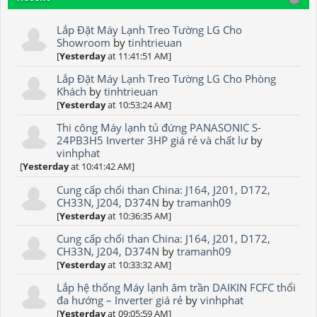
Lắp Đặt Máy Lạnh Treo Tường LG Cho
Showroom
by
tinhtrieuan
[
Yesterday
at 11:41:51 AM]
Lắp Đặt Máy Lạnh Treo Tường LG Cho Phòng
Khách
by
tinhtrieuan
[
Yesterday
at 10:53:24 AM]
Thi công Máy lạnh tủ đứng PANASONIC S-
24PB3H5 Inverter 3HP giá rẻ và chất lư
by
vinhphat
[
Yesterday
at 10:41:42 AM]
Cung cấp chổi than China: J164, J201, D172,
CH33N, J204, D374N
by
tramanh09
[
Yesterday
at 10:36:35 AM]
Cung cấp chổi than China: J164, J201, D172,
CH33N, J204, D374N
by
tramanh09
[
Yesterday
at 10:33:32 AM]
Lắp hệ thống Máy lạnh âm trần DAIKIN FCFC thổi
đa hướng – Inverter giá rẻ
by
vinhphat
[
Yesterday
at 09:05:59 AM]