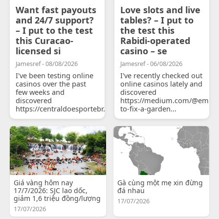
Want fast payouts
Love slots and live
and 24/7 support?
tables? – I put to
– I put to the test
the test this
this Curacao-
Rabidi-operated
licensed si
casino – se
Jamesref - 08/08/2026
Jamesref - 06/08/2026
I've been testing online
I've recently checked out
casinos over the past
online casinos lately and
few weeks and
discovered
discovered
https://medium.com/@emily
https://centraldoesportebr.substack.com/p/cucure...
to-fix-a-garden...
Giá vàng hôm nay
Gà cùng một mẹ xin đừng
17/7/2026: SJC lao dốc,
đá nhau
giảm 1,6 triệu đồng/lượng
17/07/2026
17/07/2026