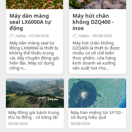
Máy dán màng
Máy hút chân
seal LX6000A tự
không DZQ400 -
động
inox
CT_HaBac - 07/08/2026
CT_HaBac - 06/08/2026
Máy dán màng seal tự
Máy hút chân không
động LX6000A là thiết bị
DZQ400 là thiết bị được
không thể thiếu trong
nhiều cơ sở chế biến
các dây chuyền đóng gói
thực phẩm, cửa hàng
hiện đại. Máy sử dụng
kinh doanh và xưởng
công n...
sản xuất lựa chọ...
Máy đóng gói bánh trung
Máy hàn miệng túi SF150 -
thu tự động - có băng tải
sử dụng hiệu quả
05/08/2026
04/08/2026