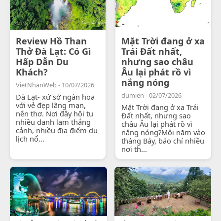
Review Hồ Than
Mặt Trời đang ở xa
Thở Đà Lạt: Có Gì
Trái Đất nhất,
Hấp Dẫn Du
nhưng sao châu
Khách?
Âu lại phát rồ vì
nắng nóng
VietNhanWeb - 10/07/2026
dumien - 02/07/2026
Đà Lạt- xứ sở ngàn hoa
với vẻ đẹp lãng mạn,
Mặt Trời đang ở xa Trái
nên thơ. Nơi đây hội tụ
Đất nhất, nhưng sao
nhiều danh lam thắng
châu Âu lại phát rồ vì
cảnh, nhiều địa điểm du
nắng nóng?Mỗi năm vào
lịch nổ...
tháng Bảy, báo chí nhiều
nơi th...