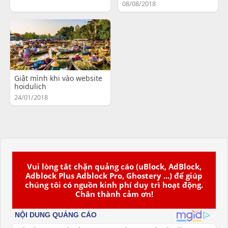
08/08/2018
Giật mình khi vào website
hoidulich
24/01/2018
Vui lòng tắt chặn quảng cáo (uBlock, AdBlock,
Adblock Plus Adblock Pro, Ghostery ...) để giúp
chúng tôi có nguồn kinh phí duy trì hoạt động.
Chân thành cảm ơn!