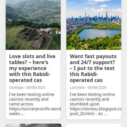
Love slots and live
Want fast payouts
tables? – here's
and 24/7 support?
my experience
– I put to the test
with this Rabidi-
this Rabidi-
operated cas
operated cas
Davidjap - 08/08/2026
LarryMix - 08/08/2026
I've been testing online
I've been testing online
casinos recently and
casinos recently and
came across
stumbled upon
https://soccerproinfo.wordpress.com/2026/07/11/courtois-
https://vinrevu.blogspot.com
seeks-...
post_20.html . As ...