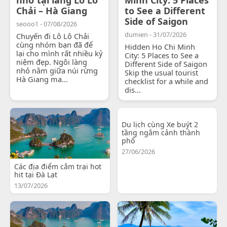
Chải – Hà Giang
to See a Different
Side of Saigon
seooo1 - 07/08/2026
dumien - 31/07/2026
Chuyến đi Lô Lô Chải
cùng nhóm bạn đã để
Hidden Ho Chi Minh
lại cho mình rất nhiều kỷ
City: 5 Places to See a
niệm đẹp. Ngôi làng
Different Side of Saigon
nhỏ nằm giữa núi rừng
Skip the usual tourist
Hà Giang ma...
checklist for a while and
dis...
Du lịch cùng Xe buýt 2
tầng ngắm cảnh thành
phố
27/06/2026
Các địa điểm cắm trại hot
hit tại Đà Lạt
13/07/2026