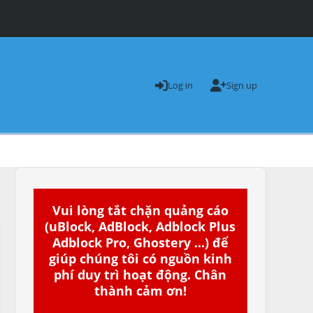
Log in
Sign up
Vui lòng tắt chặn quảng cáo
(uBlock, AdBlock, Adblock Plus
Adblock Pro, Ghostery ...) để
giúp chúng tôi có nguồn kinh
phí duy trì hoạt động. Chân
thành cảm ơn!