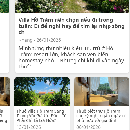
Villa Hồ Tràm nên chọn nếu đi trong
tuần: Đi để nghỉ hay để tìm lại nhịp sống
ch
Khang - 26/01/2026
Mình từng thử nhiều kiểu lưu trú ở Hồ
Tràm: resort lớn, khách sạn ven biển,
homestay nhỏ… Nhưng chỉ khi đi vào ngày
thườ...
la
Thuê Villa Hồ Tràm Sang
Thuê biệt thự Hồ Tràm
Khi
Trọng Với Giá Ưu Đãi – Có
cho kỳ nghỉ ngắn ngày có
iêng
Phải Chỉ Là Lời Hứa?
phù hợp với gia đình
13/01/2026
06/01/2026