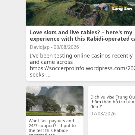
Love slots and live tables? – here's my
experience with this Rabidi-operated c
Davidjap - 08/08/2026
I've been testing online casinos recently
and came across
https://soccerproinfo.wordpress.com/20
seeks-...
Dịch vụ visa Trung Q
thăm thân hỗ trợ từ A
đến Z
07/08/2026
Want fast payouts and
24/7 support? – I put to
the test this Rabidi-