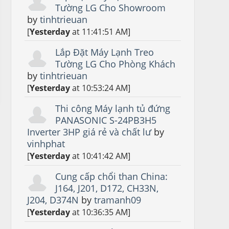
Tường LG Cho Showroom
by
tinhtrieuan
[
Yesterday
at 11:41:51 AM]
Lắp Đặt Máy Lạnh Treo
Tường LG Cho Phòng Khách
by
tinhtrieuan
[
Yesterday
at 10:53:24 AM]
Thi công Máy lạnh tủ đứng
PANASONIC S-24PB3H5
Inverter 3HP giá rẻ và chất lư
by
vinhphat
[
Yesterday
at 10:41:42 AM]
Cung cấp chổi than China:
J164, J201, D172, CH33N,
J204, D374N
by
tramanh09
[
Yesterday
at 10:36:35 AM]