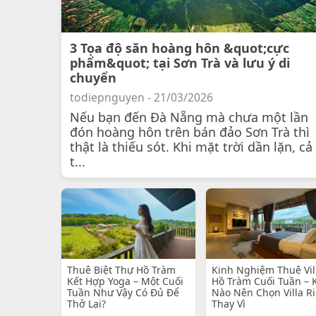
3 Tọa độ săn hoàng hôn &quot;cực
phẩm&quot; tại Sơn Trà và lưu ý di
chuyển
todiepnguyen - 21/03/2026
Nếu bạn đến Đà Nẵng mà chưa một lần
đón hoàng hôn trên bán đảo Sơn Trà thì
thật là thiếu sót. Khi mặt trời dần lặn, cả
t...
Thuê Biệt Thự Hồ Tràm
Kinh Nghiệm Thuê Vil
Kết Hợp Yoga – Một Cuối
Hồ Tràm Cuối Tuần – 
Tuần Như Vậy Có Đủ Để
Nào Nên Chọn Villa R
Thở Lại?
Thay Vì