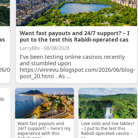
Want fast payouts and 24/7 support? – I
as
put to the test this Rabidi-operated cas
LarryMix - 08/08/2026
I've been testing online casinos recently
and stumbled upon
26/07/11/courtois-
https://vinrevu.blogspot.com/2026/06/blog-
post_20.html . As ...
uốc
Want fast payouts and
Love slots and live tables?
24/7 support? – here's my
– I put to the test this
experience with this
Rabidi-operated casino –