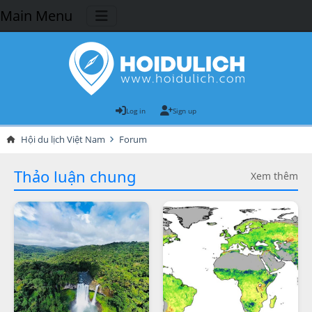
Main Menu
Log in
Sign up
Hội du lịch Việt Nam
Forum
Thảo luận chung
Xem thêm