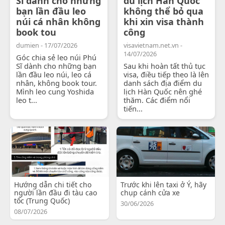
Sĩ dành cho những
du lịch Hàn Quốc
bạn lần đầu leo
không thể bỏ qua
núi cá nhân không
khi xin visa thành
book tou
công
dumien - 17/07/2026
visavietnam.net.vn -
14/07/2026
Góc chia sẻ leo núi Phú
Sĩ dành cho những bạn
Sau khi hoàn tất thủ tục
lần đầu leo núi, leo cá
visa, điều tiếp theo là lên
nhân, không book tour.
danh sách địa điểm du
Mình leo cung Yoshida
lịch Hàn Quốc nên ghé
leo t...
thăm. Các điểm nổi
tiến...
Hướng dẫn chi tiết cho
Trước khi lên taxi ở Ý, hãy
người lần đầu đi tàu cao
chụp cánh cửa xe
tốc (Trung Quốc)
30/06/2026
08/07/2026