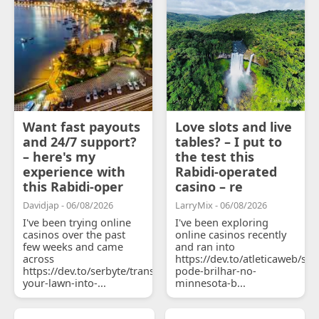
Want fast payouts
Love slots and live
and 24/7 support?
tables? – I put to
– here's my
the test this
experience with
Rabidi-operated
this Rabidi-oper
casino – re
Davidjap - 06/08/2026
LarryMix - 06/08/2026
I've been trying online
I've been exploring
casinos over the past
online casinos recently
few weeks and came
and ran into
across
https://dev.to/atleticaweb/sh
https://dev.to/serbyte/transform-
pode-brilhar-no-
your-lawn-into-...
minnesota-b...