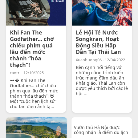
Khi Fan The
Lễ Hội Té Nước
Godfather… chờ
Songkran, Hoạt
chiếu phim quá
Động Siêu Hấp
lâu đến mức
Dẫn Tại Thái Lan
thành “hóa
Xuanhuong06 - 12/04/2022
thạch”!
Bên cạnh nổi tiếng với
những công trình kiến
caotri - 12/10/2025
trúc mang đậm dấu ấn
🕶� Khi Fan The
Phật giáo, Thái Lan còn
Godfather… chờ chiếu
được yêu thích bởi các lễ
phim quá lâu đến mức
hội ...
thành “hóa thạch”! 💀
Một “cuộc hẹn lịch sử”
cho fan điện ảnh tạ...
Vườn thú Hà Nội được
công nhận là điểm du lịch