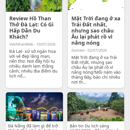
Review Hồ Than
Mặt Trời đang ở xa
Thở Đà Lạt: Có Gì
Trái Đất nhất,
Hấp Dẫn Du
nhưng sao châu
Khách?
Âu lại phát rồ vì
nắng nóng
VietNhanWeb - 10/07/2026
dumien - 02/07/2026
Đà Lạt- xứ sở ngàn hoa
với vẻ đẹp lãng mạn,
Mặt Trời đang ở xa Trái
nên thơ. Nơi đây hội tụ
Đất nhất, nhưng sao
nhiều danh lam thắng
châu Âu lại phát rồ vì
cảnh, nhiều địa điểm du
nắng nóng?Mỗi năm vào
lịch nổ...
tháng Bảy, báo chí nhiều
nơi th...
Đà Nẵng đã làm gì để trở
Bản tin Du lịch sáng