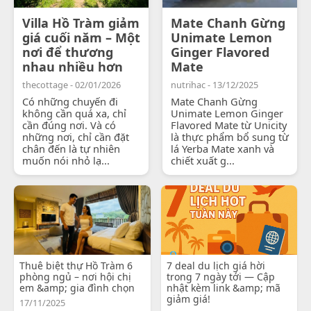
Villa Hồ Tràm giảm
Mate Chanh Gừng
giá cuối năm – Một
Unimate Lemon
nơi để thương
Ginger Flavored
nhau nhiều hơn
Mate
thecottage - 02/01/2026
nutrihac - 13/12/2025
Có những chuyến đi
Mate Chanh Gừng
không cần quá xa, chỉ
Unimate Lemon Ginger
cần đúng nơi. Và có
Flavored Mate từ Unicity
những nơi, chỉ cần đặt
là thực phẩm bổ sung từ
chân đến là tự nhiên
lá Yerba Mate xanh và
muốn nói nhỏ lạ...
chiết xuất g...
Thuê biệt thự Hồ Tràm 6
7 deal du lịch giá hời
phòng ngủ – nơi hội chị
trong 7 ngày tới — Cập
em &amp; gia đình chọn
nhật kèm link &amp; mã
giảm giá!
17/11/2025