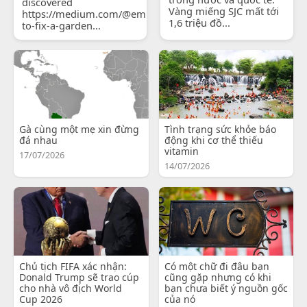
discovered
Vàng miếng SJC mất tới
https://medium.com/@emilyjohnsonready/how-
1,6 triệu đồ...
to-fix-a-garden...
Gà cùng một mẹ xin đừng
Tình trạng sức khỏe báo
đá nhau
động khi cơ thể thiếu
vitamin
17/07/2026
14/07/2026
Chủ tịch FIFA xác nhận:
Có một chữ đi đâu bạn
Donald Trump sẽ trao cúp
cũng gặp nhưng có khi
cho nhà vô địch World
bạn chưa biết ý nguồn gốc
Cup 2026
của nó