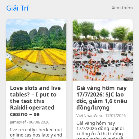
Giải Trí
Xem thêm
Love slots and live
Giá vàng hôm nay
tables? – I put to
17/7/2026: SJC lao
the test this
dốc, giảm 1,6 triệu
Rabidi-operated
đồng/lượng
casino – se
VietNhanWeb - 17/07/2026
Jamesref - 06/08/2026
Giá vàng hôm nay
17/7/2026 đồng loạt đi
I've recently checked out
xuống ở cả thị trường
online casinos lately and
trong nước và quốc tế.