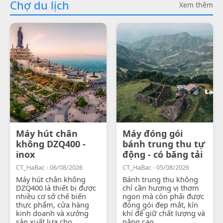
Chợ du lịch
Xem thêm
Máy hút chân
Máy đóng gói
không DZQ400 -
bánh trung thu tự
inox
động - có băng tải
CT_HaBac - 06/08/2026
CT_HaBac - 05/08/2026
Máy hút chân không
Bánh trung thu không
DZQ400 là thiết bị được
chỉ cần hương vị thơm
nhiều cơ sở chế biến
ngon mà còn phải được
thực phẩm, cửa hàng
đóng gói đẹp mắt, kín
kinh doanh và xưởng
khí để giữ chất lượng và
sản xuất lựa chọ...
nâng cao...