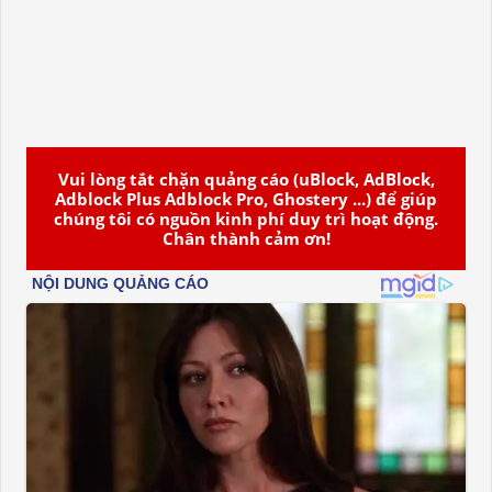
Vui lòng tắt chặn quảng cáo (uBlock, AdBlock,
Adblock Plus Adblock Pro, Ghostery ...) để giúp
chúng tôi có nguồn kinh phí duy trì hoạt động.
Chân thành cảm ơn!