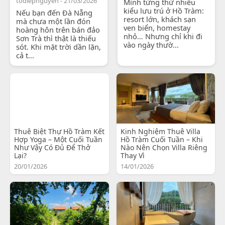
todiepnguyen - 21/03/2026
Mình từng thử nhiều
kiểu lưu trú ở Hồ Tràm:
Nếu bạn đến Đà Nẵng
resort lớn, khách sạn
mà chưa một lần đón
ven biển, homestay
hoàng hôn trên bán đảo
nhỏ… Nhưng chỉ khi đi
Sơn Trà thì thật là thiếu
vào ngày thườ...
sót. Khi mặt trời dần lặn,
cả t...
Thuê Biệt Thự Hồ Tràm Kết
Kinh Nghiệm Thuê Villa
Hợp Yoga – Một Cuối Tuần
Hồ Tràm Cuối Tuần – Khi
Như Vậy Có Đủ Để Thở
Nào Nên Chọn Villa Riêng
Lại?
Thay Vì
20/01/2026
14/01/2026