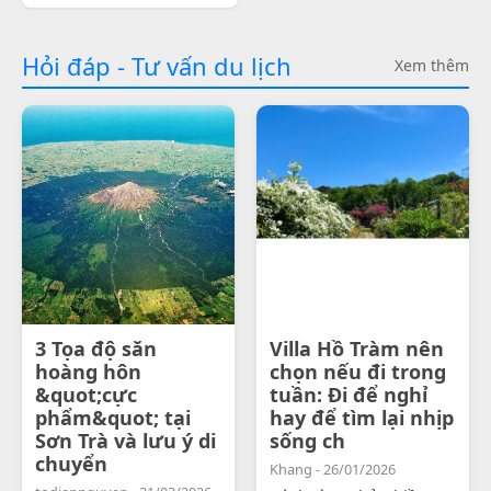
Hỏi đáp - Tư vấn du lịch
Xem thêm
3 Tọa độ săn
Villa Hồ Tràm nên
hoàng hôn
chọn nếu đi trong
&quot;cực
tuần: Đi để nghỉ
phẩm&quot; tại
hay để tìm lại nhịp
Sơn Trà và lưu ý di
sống ch
chuyển
Khang - 26/01/2026