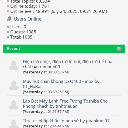
Total Topics: 63,334
Online today: 1,761
Online ever: 48,991 (July 24, 2025, 09:31:20 AM)
Users Online
Users: 0
Guests: 1085
Total: 1085
Recent
Điện trở nhiệt, điện trở lò hơi, điện trở bể hóa
chất
by
tramanh09
[
Yesterday
at 04:38:33 PM]
Máy hút chân không DZQ400 - inox
by
CT_HaBac
[
Yesterday
at 03:39:26 PM]
Lắp Đặt Máy Lạnh Treo Tường Toshiba Cho
Phòng Khách
by
tinhtrieuan
[
Yesterday
at 01:51:37 PM]
Thủ tục nhập khẩu lọ hoa sứ
by
phankhoi97
[
Yesterday
at 12:44:44 PM]