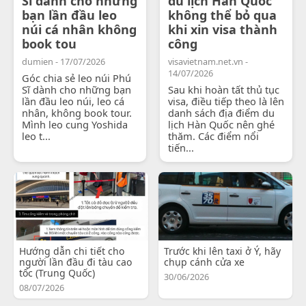
Sĩ dành cho những
du lịch Hàn Quốc
bạn lần đầu leo
không thể bỏ qua
núi cá nhân không
khi xin visa thành
book tou
công
dumien - 17/07/2026
visavietnam.net.vn -
14/07/2026
Góc chia sẻ leo núi Phú
Sĩ dành cho những bạn
Sau khi hoàn tất thủ tục
lần đầu leo núi, leo cá
visa, điều tiếp theo là lên
nhân, không book tour.
danh sách địa điểm du
Mình leo cung Yoshida
lịch Hàn Quốc nên ghé
leo t...
thăm. Các điểm nổi
tiến...
Hướng dẫn chi tiết cho
Trước khi lên taxi ở Ý, hãy
người lần đầu đi tàu cao
chụp cánh cửa xe
tốc (Trung Quốc)
30/06/2026
08/07/2026