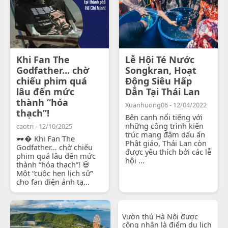
Khi Fan The
Lễ Hội Té Nước
Godfather… chờ
Songkran, Hoạt
chiếu phim quá
Động Siêu Hấp
lâu đến mức
Dẫn Tại Thái Lan
thành “hóa
Xuanhuong06 - 12/04/2022
thạch”!
Bên cạnh nổi tiếng với
những công trình kiến
caotri - 12/10/2025
trúc mang đậm dấu ấn
🕶� Khi Fan The
Phật giáo, Thái Lan còn
Godfather… chờ chiếu
được yêu thích bởi các lễ
phim quá lâu đến mức
hội ...
thành “hóa thạch”! 💀
Một “cuộc hẹn lịch sử”
cho fan điện ảnh tạ...
Vườn thú Hà Nội được
công nhận là điểm du lịch