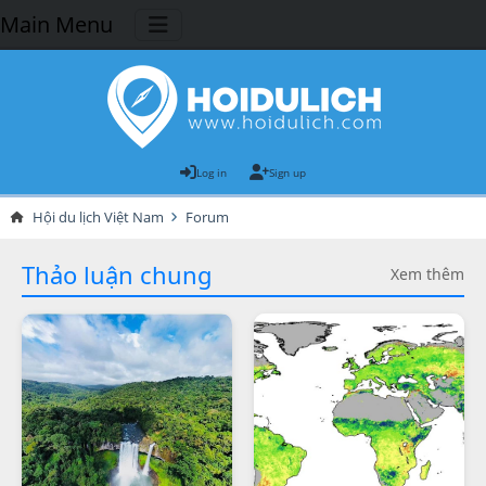
Main Menu
Log in
Sign up
Hội du lịch Việt Nam
Forum
Thảo luận chung
Xem thêm