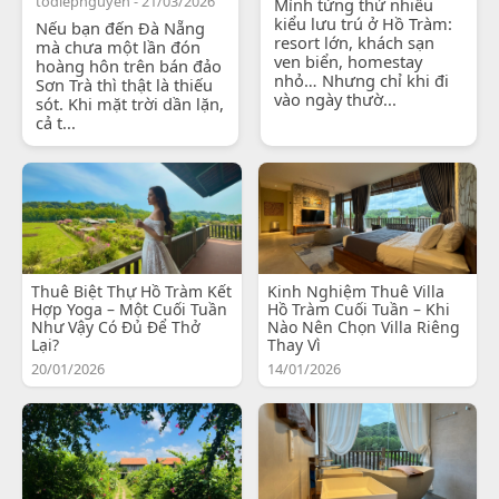
todiepnguyen - 21/03/2026
Mình từng thử nhiều
kiểu lưu trú ở Hồ Tràm:
Nếu bạn đến Đà Nẵng
resort lớn, khách sạn
mà chưa một lần đón
ven biển, homestay
hoàng hôn trên bán đảo
nhỏ… Nhưng chỉ khi đi
Sơn Trà thì thật là thiếu
vào ngày thườ...
sót. Khi mặt trời dần lặn,
cả t...
Thuê Biệt Thự Hồ Tràm Kết
Kinh Nghiệm Thuê Villa
Hợp Yoga – Một Cuối Tuần
Hồ Tràm Cuối Tuần – Khi
Như Vậy Có Đủ Để Thở
Nào Nên Chọn Villa Riêng
Lại?
Thay Vì
20/01/2026
14/01/2026