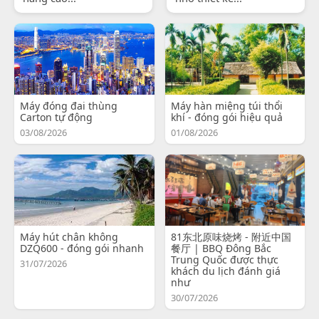
Máy đóng đai thùng
Máy hàn miệng túi thổi
Carton tự động
khí - đóng gói hiệu quả
03/08/2026
01/08/2026
Máy hút chân không
81东北原味烧烤 - 附近中国
DZQ600 - đóng gói nhanh
餐厅 | BBQ Đông Bắc
Trung Quốc được thực
31/07/2026
khách du lịch đánh giá
như
30/07/2026