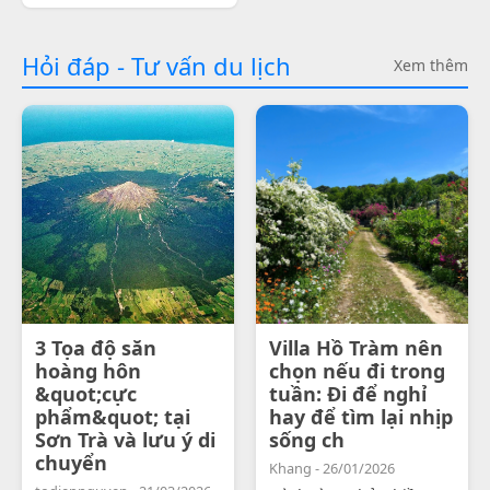
Hỏi đáp - Tư vấn du lịch
Xem thêm
3 Tọa độ săn
Villa Hồ Tràm nên
hoàng hôn
chọn nếu đi trong
&quot;cực
tuần: Đi để nghỉ
phẩm&quot; tại
hay để tìm lại nhịp
Sơn Trà và lưu ý di
sống ch
chuyển
Khang - 26/01/2026