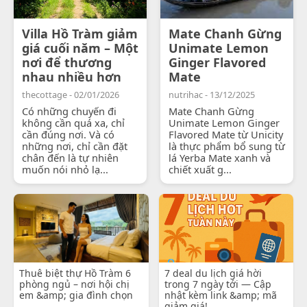
Villa Hồ Tràm giảm
Mate Chanh Gừng
giá cuối năm – Một
Unimate Lemon
nơi để thương
Ginger Flavored
nhau nhiều hơn
Mate
thecottage - 02/01/2026
nutrihac - 13/12/2025
Có những chuyến đi
Mate Chanh Gừng
không cần quá xa, chỉ
Unimate Lemon Ginger
cần đúng nơi. Và có
Flavored Mate từ Unicity
những nơi, chỉ cần đặt
là thực phẩm bổ sung từ
chân đến là tự nhiên
lá Yerba Mate xanh và
muốn nói nhỏ lạ...
chiết xuất g...
Thuê biệt thự Hồ Tràm 6
7 deal du lịch giá hời
phòng ngủ – nơi hội chị
trong 7 ngày tới — Cập
em &amp; gia đình chọn
nhật kèm link &amp; mã
giảm giá!