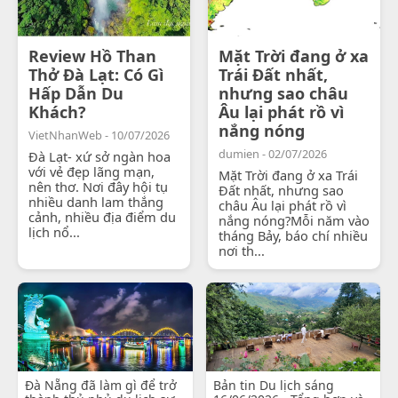
Review Hồ Than
Mặt Trời đang ở xa
Thở Đà Lạt: Có Gì
Trái Đất nhất,
Hấp Dẫn Du
nhưng sao châu
Khách?
Âu lại phát rồ vì
nắng nóng
VietNhanWeb - 10/07/2026
dumien - 02/07/2026
Đà Lạt- xứ sở ngàn hoa
với vẻ đẹp lãng mạn,
Mặt Trời đang ở xa Trái
nên thơ. Nơi đây hội tụ
Đất nhất, nhưng sao
nhiều danh lam thắng
châu Âu lại phát rồ vì
cảnh, nhiều địa điểm du
nắng nóng?Mỗi năm vào
lịch nổ...
tháng Bảy, báo chí nhiều
nơi th...
Đà Nẵng đã làm gì để trở
Bản tin Du lịch sáng