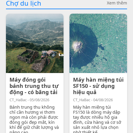
Chợ du lịch
Xem thêm
Máy đóng gói
Máy hàn miệng túi
bánh trung thu tự
SF150 - sử dụng
động - có băng tải
hiệu quả
CT_HaBac - 05/08/2026
CT_HaBac - 04/08/2026
Bánh trung thu không
Máy hàn miệng túi
chỉ cần hương vị thơm
FS150 là dòng máy dập
ngon mà còn phải được
tay được nhiều hộ gia
đóng gói đẹp mắt, kín
đình, cửa hàng và cơ sở
khí để giữ chất lượng và
sản xuất nhỏ lựa chọn
nâng cao...
nhờ thiết kế...