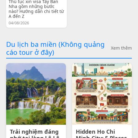
Thủ tục xin visa Tây Ban
Nha gồm những bước
nào? Hướng dẫn chi tiết từ
A đến Z
04/08/2026
Du lịch ba miền (Không quảng
Xem thêm
cáo tour ở đây)
Trải nghiệm đáng
Hidden Ho Chi
nhớ tại làng Lô Lô
Minh City: 5 Places