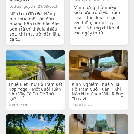
todiepnguyen - 21/03/2026
Mình từng thử nhiều
kiểu lưu trú ở Hồ Tràm:
Nếu bạn đến Đà Nẵng
resort lớn, khách sạn
mà chưa một lần đón
ven biển, homestay
hoàng hôn trên bán đảo
nhỏ… Nhưng chỉ khi đi
Sơn Trà thì thật là thiếu
vào ngày thườ...
sót. Khi mặt trời dần lặn,
cả t...
Thuê Biệt Thự Hồ Tràm Kết
Kinh Nghiệm Thuê Villa
Hợp Yoga – Một Cuối Tuần
Hồ Tràm Cuối Tuần – Khi
Như Vậy Có Đủ Để Thở
Nào Nên Chọn Villa Riêng
Lại?
Thay Vì
20/01/2026
14/01/2026