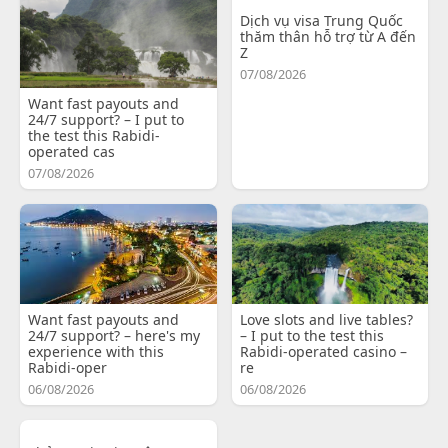
Dịch vụ visa Trung Quốc
thăm thân hỗ trợ từ A đến
Z
07/08/2026
Want fast payouts and
24/7 support? – I put to
the test this Rabidi-
operated cas
07/08/2026
Want fast payouts and
Love slots and live tables?
24/7 support? – here's my
– I put to the test this
experience with this
Rabidi-operated casino –
Rabidi-oper
re
06/08/2026
06/08/2026