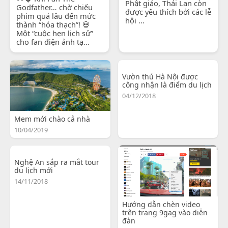
Phật giáo, Thái Lan còn
Godfather… chờ chiếu
được yêu thích bởi các lễ
phim quá lâu đến mức
hội ...
thành “hóa thạch”! 💀
Một “cuộc hẹn lịch sử”
cho fan điện ảnh tạ...
Vườn thú Hà Nội được
công nhận là điểm du lịch
04/12/2018
Mem mới chào cả nhà
10/04/2019
Nghệ An sắp ra mắt tour
du lịch mới
14/11/2018
Hướng dẫn chèn video
trên trang 9gag vào diễn
đàn