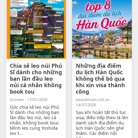
Chia sẻ leo núi Phú
Những địa điểm
Sĩ dành cho những
du lịch Hàn Quốc
bạn lần đầu leo
không thể bỏ qua
núi cá nhân không
khi xin visa thành
book tou
công
dumien - 17/07/2026
visavietnam.net.vn -
14/07/2026
Góc chia sẻ leo núi Phú
Sĩ dành cho những bạn
Sau khi hoàn tất thủ tục
lần đầu leo núi, leo cá
visa, điều tiếp theo là lên
nhân, không book tour.
danh sách địa điểm du
Mình leo cung Yoshida
lịch Hàn Quốc nên ghé
leo t...
thăm. Các điểm nổi