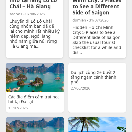
Chải – Hà Giang
to See a Different
Side of Saigon
seooo1 - 07/08/2026
dumien - 31/07/2026
Chuyến đi Lô Lô Chải
cùng nhóm bạn đã để
Hidden Ho Chi Minh
lại cho mình rất nhiều kỷ
City: 5 Places to See a
niệm đẹp. Ngôi làng
Different Side of Saigon
nhỏ nằm giữa núi rừng
Skip the usual tourist
Hà Giang ma...
checklist for a while and
dis...
Du lịch cùng Xe buýt 2
tầng ngắm cảnh thành
phố
27/06/2026
Các địa điểm cắm trại hot
hit tại Đà Lạt
13/07/2026