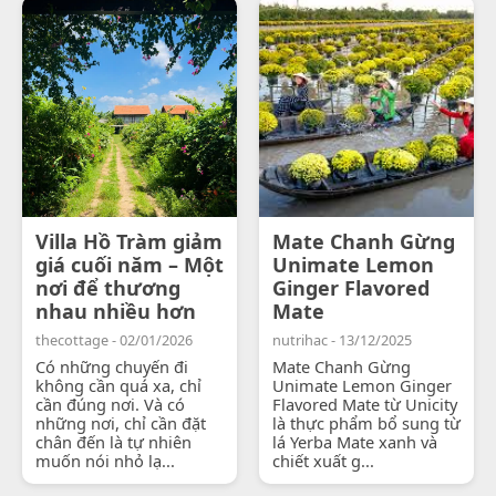
Villa Hồ Tràm giảm
Mate Chanh Gừng
giá cuối năm – Một
Unimate Lemon
nơi để thương
Ginger Flavored
nhau nhiều hơn
Mate
thecottage - 02/01/2026
nutrihac - 13/12/2025
Có những chuyến đi
Mate Chanh Gừng
không cần quá xa, chỉ
Unimate Lemon Ginger
cần đúng nơi. Và có
Flavored Mate từ Unicity
những nơi, chỉ cần đặt
là thực phẩm bổ sung từ
chân đến là tự nhiên
lá Yerba Mate xanh và
muốn nói nhỏ lạ...
chiết xuất g...