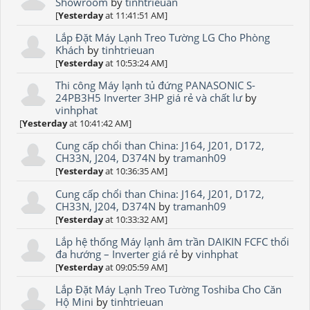
Showroom
by
tinhtrieuan
[
Yesterday
at 11:41:51 AM]
Lắp Đặt Máy Lạnh Treo Tường LG Cho Phòng
Khách
by
tinhtrieuan
[
Yesterday
at 10:53:24 AM]
Thi công Máy lạnh tủ đứng PANASONIC S-
24PB3H5 Inverter 3HP giá rẻ và chất lư
by
vinhphat
[
Yesterday
at 10:41:42 AM]
Cung cấp chổi than China: J164, J201, D172,
CH33N, J204, D374N
by
tramanh09
[
Yesterday
at 10:36:35 AM]
Cung cấp chổi than China: J164, J201, D172,
CH33N, J204, D374N
by
tramanh09
[
Yesterday
at 10:33:32 AM]
Lắp hệ thống Máy lạnh âm trần DAIKIN FCFC thổi
đa hướng – Inverter giá rẻ
by
vinhphat
[
Yesterday
at 09:05:59 AM]
Lắp Đặt Máy Lạnh Treo Tường Toshiba Cho Căn
Hộ Mini
by
tinhtrieuan