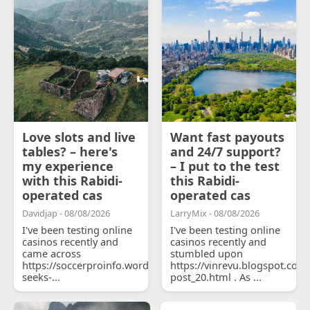
Love slots and live
Want fast payouts
tables? – here's
and 24/7 support?
my experience
– I put to the test
with this Rabidi-
this Rabidi-
operated cas
operated cas
Davidjap - 08/08/2026
LarryMix - 08/08/2026
I've been testing online
I've been testing online
casinos recently and
casinos recently and
came across
stumbled upon
https://soccerproinfo.wordpress.com/2026/07/11/courtois-
https://vinrevu.blogspot.com
seeks-...
post_20.html . As ...