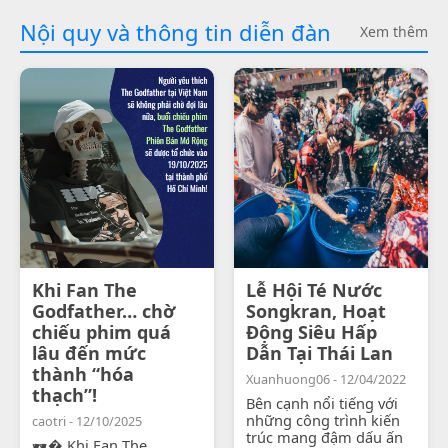
Nội quy và thông tin diễn đàn
Xem thêm
Khi Fan The
Lễ Hội Té Nước
Godfather… chờ
Songkran, Hoạt
chiếu phim quá
Động Siêu Hấp
lâu đến mức
Dẫn Tại Thái Lan
thành “hóa
Xuanhuong06 - 12/04/2022
thạch”!
Bên cạnh nổi tiếng với
những công trình kiến
caotri - 12/10/2025
trúc mang đậm dấu ấn
🕶� Khi Fan The