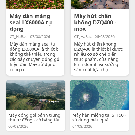
Máy dán màng
Máy hút chân
seal LX6000A tự
không DZQ400 -
động
inox
CT_HaBac - 07/08/2026
CT_HaBac - 06/08/2026
Máy dán màng seal tự
Máy hút chân không
động LX6000A là thiết bị
DZQ400 là thiết bị được
không thể thiếu trong
nhiều cơ sở chế biến
các dây chuyền đóng gói
thực phẩm, cửa hàng
hiện đại. Máy sử dụng
kinh doanh và xưởng
công n...
sản xuất lựa chọ...
Máy đóng gói bánh trung
Máy hàn miệng túi SF150 -
thu tự động - có băng tải
sử dụng hiệu quả
05/08/2026
04/08/2026