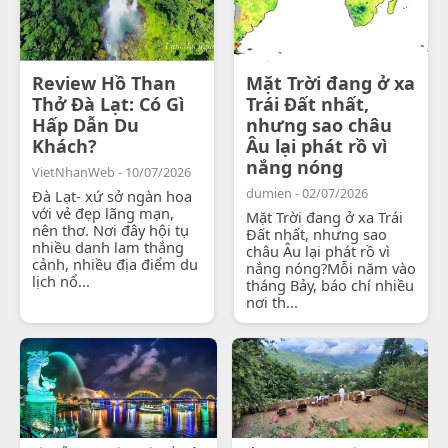
Review Hồ Than
Mặt Trời đang ở xa
Thở Đà Lạt: Có Gì
Trái Đất nhất,
Hấp Dẫn Du
nhưng sao châu
Khách?
Âu lại phát rồ vì
nắng nóng
VietNhanWeb - 10/07/2026
dumien - 02/07/2026
Đà Lạt- xứ sở ngàn hoa
với vẻ đẹp lãng mạn,
Mặt Trời đang ở xa Trái
nên thơ. Nơi đây hội tụ
Đất nhất, nhưng sao
nhiều danh lam thắng
châu Âu lại phát rồ vì
cảnh, nhiều địa điểm du
nắng nóng?Mỗi năm vào
lịch nổ...
tháng Bảy, báo chí nhiều
nơi th...