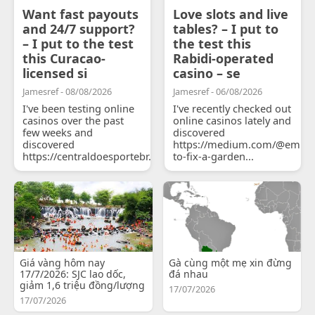
Want fast payouts
Love slots and live
and 24/7 support?
tables? – I put to
– I put to the test
the test this
this Curacao-
Rabidi-operated
licensed si
casino – se
Jamesref - 08/08/2026
Jamesref - 06/08/2026
I've been testing online
I've recently checked out
casinos over the past
online casinos lately and
few weeks and
discovered
discovered
https://medium.com/@emily
https://centraldoesportebr.substack.com/p/cucure...
to-fix-a-garden...
Giá vàng hôm nay
Gà cùng một mẹ xin đừng
17/7/2026: SJC lao dốc,
đá nhau
giảm 1,6 triệu đồng/lượng
17/07/2026
17/07/2026