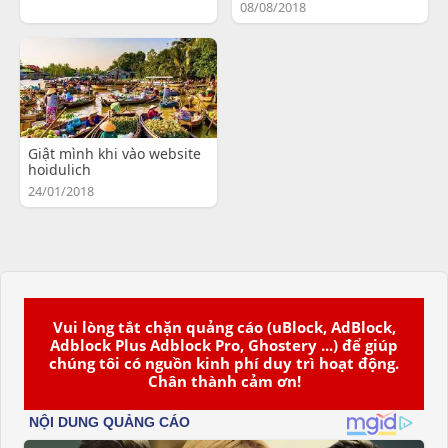
08/08/2018
Giật mình khi vào website
hoidulich
24/01/2018
Vui lòng tắt chặn quảng cáo (uBlock, AdBlock,
Adblock Plus Adblock Pro, Ghostery ...) để giúp
chúng tôi có nguồn kinh phí duy trì hoạt động.
Chân thành cảm ơn!