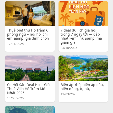
Thuê biệt thự Hồ Tràm 6
7 deal du lịch giá hời
phòng ngủ – nơi hội chị
trong 7 ngày tới — Cập
em &amp; gia đình chọn
nhật kèm link &amp; mã
giảm giá!
17/11/2025
24/10/2025
Cơ Hội Săn Deal Hot - Giá
Biến áp khô, biến áp dầu,
Thuê Villa Hồ Tràm Mới
biến dòng, tụ bù,
Nhất 2025!
12/03/2025
14/03/2025