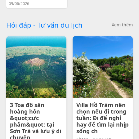
09/06/2026
Hỏi đáp - Tư vấn du lịch
Xem thêm
3 Tọa độ săn
Villa Hồ Tràm nên
hoàng hôn
chọn nếu đi trong
&quot;cực
tuần: Đi để nghỉ
phẩm&quot; tại
hay để tìm lại nhịp
Sơn Trà và lưu ý di
sống ch
chuyển
Khang - 26/01/2026