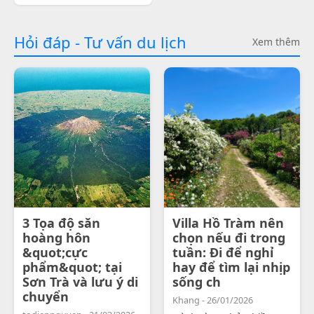
Hỏi đáp - Tư vấn du lịch
Xem thêm
3 Tọa độ săn
Villa Hồ Tràm nên
hoàng hôn
chọn nếu đi trong
&quot;cực
tuần: Đi để nghỉ
phẩm&quot; tại
hay để tìm lại nhịp
Sơn Trà và lưu ý di
sống ch
chuyển
Khang - 26/01/2026