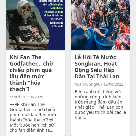
Khi Fan The
Lễ Hội Té Nước
Godfather… chờ
Songkran, Hoạt
chiếu phim quá
Động Siêu Hấp
lâu đến mức
Dẫn Tại Thái Lan
thành “hóa
Xuanhuong06 - 12/04/2022
thạch”!
Bên cạnh nổi tiếng với
những công trình kiến
caotri - 12/10/2025
trúc mang đậm dấu ấn
🕶� Khi Fan The
Phật giáo, Thái Lan còn
Godfather… chờ chiếu
được yêu thích bởi các lễ
phim quá lâu đến mức
hội ...
thành “hóa thạch”! 💀
Một “cuộc hẹn lịch sử”
cho fan điện ảnh tạ...