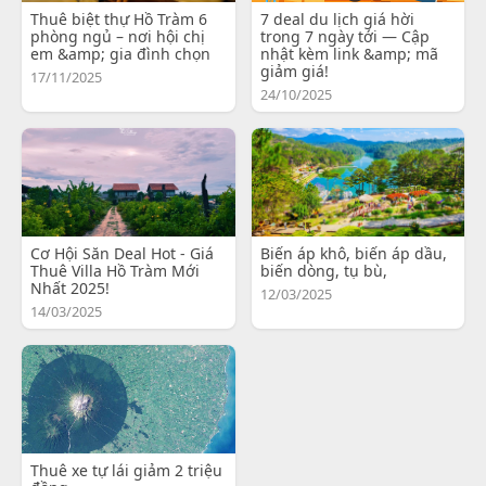
Thuê biệt thự Hồ Tràm 6
7 deal du lịch giá hời
phòng ngủ – nơi hội chị
trong 7 ngày tới — Cập
em &amp; gia đình chọn
nhật kèm link &amp; mã
giảm giá!
17/11/2025
24/10/2025
Cơ Hội Săn Deal Hot - Giá
Biến áp khô, biến áp dầu,
Thuê Villa Hồ Tràm Mới
biến dòng, tụ bù,
Nhất 2025!
12/03/2025
14/03/2025
Thuê xe tự lái giảm 2 triệu