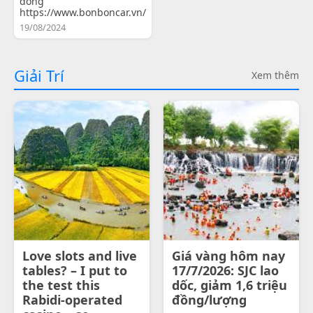
đồng
https://www.bonboncar.vn/
19/08/2024
Giải Trí
Xem thêm
Love slots and live
Giá vàng hôm nay
tables? – I put to
17/7/2026: SJC lao
the test this
dốc, giảm 1,6 triệu
Rabidi-operated
đồng/lượng