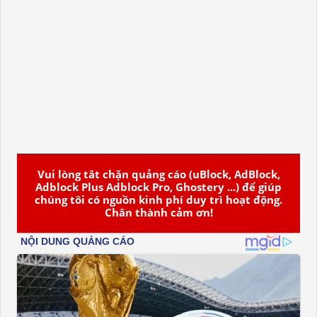
Vui lòng tắt chặn quảng cáo (uBlock, AdBlock,
Adblock Plus Adblock Pro, Ghostery ...) để giúp
chúng tôi có nguồn kinh phí duy trì hoạt động.
Chân thành cảm ơn!