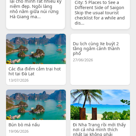
lại cho mình rất nhiều kỷ
City: 5 Places to See a
niệm đẹp. Ngôi làng
Different Side of Saigon
nhỏ nằm giữa núi rừng
Skip the usual tourist
Hà Giang ma...
checklist for a while and
dis...
Du lịch cùng Xe buýt 2
tầng ngắm cảnh thành
phố
27/06/2026
Các địa điểm cắm trại hot
hit tại Đà Lạt
13/07/2026
Bún bò má nấu
Đi Nha Trang rồi mới thấy
nơi cả nhà mình thích
19/06/2026
nhất lại không phải