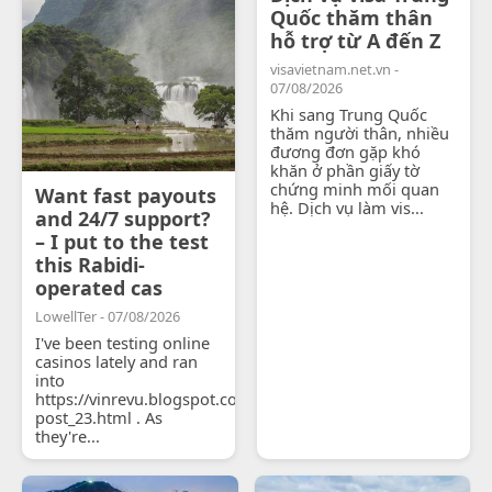
Quốc thăm thân
hỗ trợ từ A đến Z
visavietnam.net.vn -
07/08/2026
Khi sang Trung Quốc
thăm người thân, nhiều
đương đơn gặp khó
khăn ở phần giấy tờ
chứng minh mối quan
Want fast payouts
hệ. Dịch vụ làm vis...
and 24/7 support?
– I put to the test
this Rabidi-
operated cas
LowellTer - 07/08/2026
I've been testing online
casinos lately and ran
into
https://vinrevu.blogspot.com/2026/06/blog-
post_23.html . As
they're...