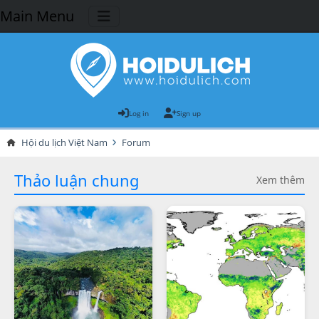
Main Menu
Log in
Sign up
Hội du lịch Việt Nam
Forum
Thảo luận chung
Xem thêm