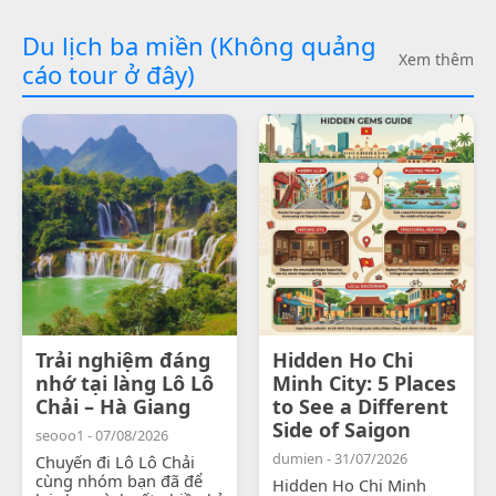
Du lịch ba miền (Không quảng
Xem thêm
cáo tour ở đây)
Trải nghiệm đáng
Hidden Ho Chi
nhớ tại làng Lô Lô
Minh City: 5 Places
Chải – Hà Giang
to See a Different
Side of Saigon
seooo1 - 07/08/2026
dumien - 31/07/2026
Chuyến đi Lô Lô Chải
cùng nhóm bạn đã để
Hidden Ho Chi Minh