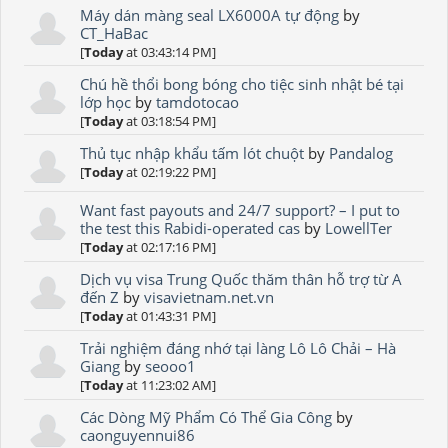
Máy dán màng seal LX6000A tự động
by
CT_HaBac
[
Today
at 03:43:14 PM]
Chú hề thổi bong bóng cho tiệc sinh nhật bé tại
lớp học
by
tamdotocao
[
Today
at 03:18:54 PM]
Thủ tục nhập khẩu tấm lót chuột
by
Pandalog
[
Today
at 02:19:22 PM]
Want fast payouts and 24/7 support? – I put to
the test this Rabidi-operated cas
by
LowellTer
[
Today
at 02:17:16 PM]
Dịch vụ visa Trung Quốc thăm thân hỗ trợ từ A
đến Z
by
visavietnam.net.vn
[
Today
at 01:43:31 PM]
Trải nghiệm đáng nhớ tại làng Lô Lô Chải – Hà
Giang
by
seooo1
[
Today
at 11:23:02 AM]
Các Dòng Mỹ Phẩm Có Thể Gia Công
by
caonguyennui86