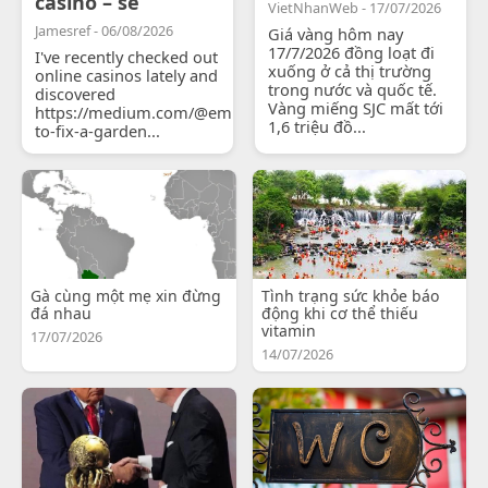
casino – se
VietNhanWeb - 17/07/2026
Jamesref - 06/08/2026
Giá vàng hôm nay
17/7/2026 đồng loạt đi
I've recently checked out
xuống ở cả thị trường
online casinos lately and
trong nước và quốc tế.
discovered
Vàng miếng SJC mất tới
https://medium.com/@emilyjohnsonready/how-
1,6 triệu đồ...
to-fix-a-garden...
Gà cùng một mẹ xin đừng
Tình trạng sức khỏe báo
đá nhau
động khi cơ thể thiếu
vitamin
17/07/2026
14/07/2026