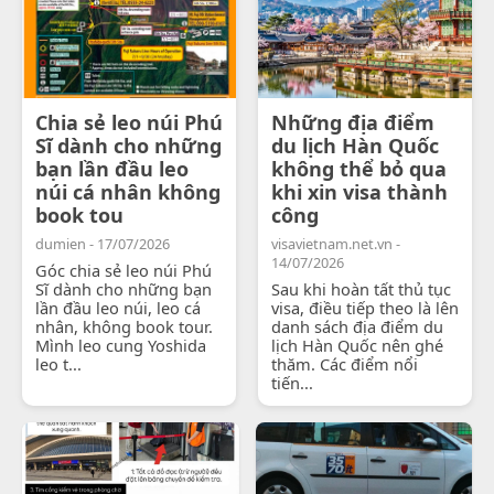
Chia sẻ leo núi Phú
Những địa điểm
Sĩ dành cho những
du lịch Hàn Quốc
bạn lần đầu leo
không thể bỏ qua
núi cá nhân không
khi xin visa thành
book tou
công
dumien - 17/07/2026
visavietnam.net.vn -
14/07/2026
Góc chia sẻ leo núi Phú
Sĩ dành cho những bạn
Sau khi hoàn tất thủ tục
lần đầu leo núi, leo cá
visa, điều tiếp theo là lên
nhân, không book tour.
danh sách địa điểm du
Mình leo cung Yoshida
lịch Hàn Quốc nên ghé
leo t...
thăm. Các điểm nổi
tiến...