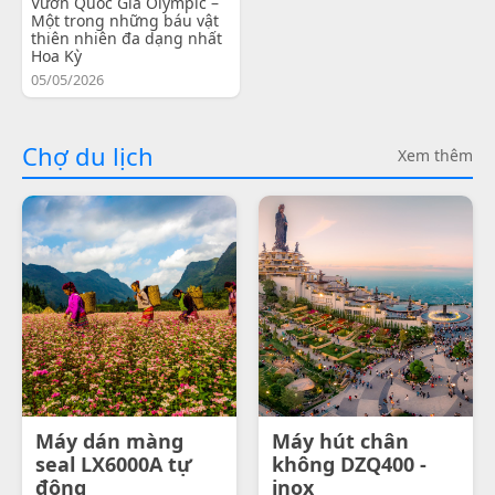
Vườn Quốc Gia Olympic –
Một trong những báu vật
thiên nhiên đa dạng nhất
Hoa Kỳ
05/05/2026
Chợ du lịch
Xem thêm
Máy dán màng
Máy hút chân
seal LX6000A tự
không DZQ400 -
động
inox