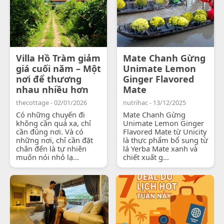
Villa Hồ Tràm giảm
Mate Chanh Gừng
giá cuối năm – Một
Unimate Lemon
nơi để thương
Ginger Flavored
nhau nhiều hơn
Mate
thecottage - 02/01/2026
nutrihac - 13/12/2025
Có những chuyến đi
Mate Chanh Gừng
không cần quá xa, chỉ
Unimate Lemon Ginger
cần đúng nơi. Và có
Flavored Mate từ Unicity
những nơi, chỉ cần đặt
là thực phẩm bổ sung từ
chân đến là tự nhiên
lá Yerba Mate xanh và
muốn nói nhỏ lạ...
chiết xuất g...