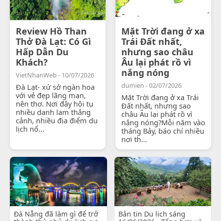
Review Hồ Than
Mặt Trời đang ở xa
Thở Đà Lạt: Có Gì
Trái Đất nhất,
Hấp Dẫn Du
nhưng sao châu
Khách?
Âu lại phát rồ vì
nắng nóng
VietNhanWeb - 10/07/2026
dumien - 02/07/2026
Đà Lạt- xứ sở ngàn hoa
với vẻ đẹp lãng mạn,
Mặt Trời đang ở xa Trái
nên thơ. Nơi đây hội tụ
Đất nhất, nhưng sao
nhiều danh lam thắng
châu Âu lại phát rồ vì
cảnh, nhiều địa điểm du
nắng nóng?Mỗi năm vào
lịch nổ...
tháng Bảy, báo chí nhiều
nơi th...
Đà Nẵng đã làm gì để trở
Bản tin Du lịch sáng