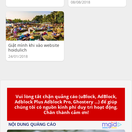
08/08/2018
Giật mình khi vào website
hoidulich
24/01/2018
Vui lòng tắt chặn quảng cáo (uBlock, AdBlock,
Adblock Plus Adblock Pro, Ghostery ...) để giúp
chúng tôi có nguồn kinh phí duy trì hoạt động.
Chân thành cảm ơn!