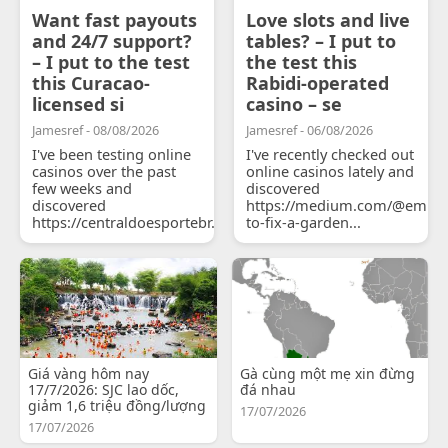
Want fast payouts
Love slots and live
and 24/7 support?
tables? – I put to
– I put to the test
the test this
this Curacao-
Rabidi-operated
licensed si
casino – se
Jamesref - 08/08/2026
Jamesref - 06/08/2026
I've been testing online
I've recently checked out
casinos over the past
online casinos lately and
few weeks and
discovered
discovered
https://medium.com/@emily
https://centraldoesportebr.substack.com/p/cucure...
to-fix-a-garden...
Giá vàng hôm nay
Gà cùng một mẹ xin đừng
17/7/2026: SJC lao dốc,
đá nhau
giảm 1,6 triệu đồng/lượng
17/07/2026
17/07/2026