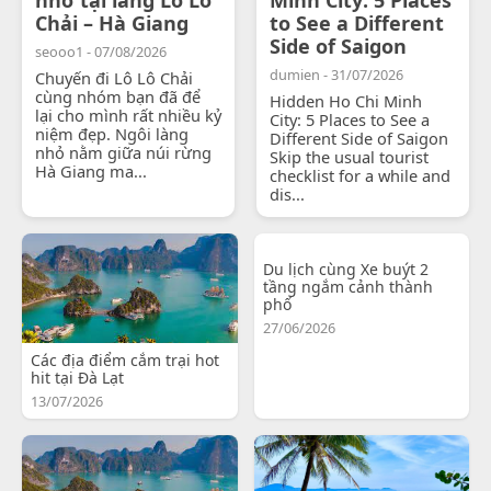
Chải – Hà Giang
to See a Different
Side of Saigon
seooo1 - 07/08/2026
dumien - 31/07/2026
Chuyến đi Lô Lô Chải
cùng nhóm bạn đã để
Hidden Ho Chi Minh
lại cho mình rất nhiều kỷ
City: 5 Places to See a
niệm đẹp. Ngôi làng
Different Side of Saigon
nhỏ nằm giữa núi rừng
Skip the usual tourist
Hà Giang ma...
checklist for a while and
dis...
Du lịch cùng Xe buýt 2
tầng ngắm cảnh thành
phố
27/06/2026
Các địa điểm cắm trại hot
hit tại Đà Lạt
13/07/2026