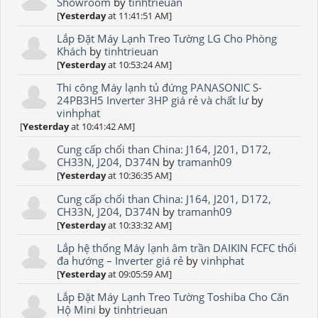
Showroom
by
tinhtrieuan
[
Yesterday
at 11:41:51 AM]
Lắp Đặt Máy Lạnh Treo Tường LG Cho Phòng
Khách
by
tinhtrieuan
[
Yesterday
at 10:53:24 AM]
Thi công Máy lạnh tủ đứng PANASONIC S-
24PB3H5 Inverter 3HP giá rẻ và chất lư
by
vinhphat
[
Yesterday
at 10:41:42 AM]
Cung cấp chổi than China: J164, J201, D172,
CH33N, J204, D374N
by
tramanh09
[
Yesterday
at 10:36:35 AM]
Cung cấp chổi than China: J164, J201, D172,
CH33N, J204, D374N
by
tramanh09
[
Yesterday
at 10:33:32 AM]
Lắp hệ thống Máy lạnh âm trần DAIKIN FCFC thổi
đa hướng – Inverter giá rẻ
by
vinhphat
[
Yesterday
at 09:05:59 AM]
Lắp Đặt Máy Lạnh Treo Tường Toshiba Cho Căn
Hộ Mini
by
tinhtrieuan