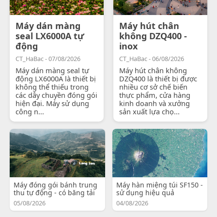
Máy dán màng
Máy hút chân
seal LX6000A tự
không DZQ400 -
động
inox
CT_HaBac - 07/08/2026
CT_HaBac - 06/08/2026
Máy dán màng seal tự
Máy hút chân không
động LX6000A là thiết bị
DZQ400 là thiết bị được
không thể thiếu trong
nhiều cơ sở chế biến
các dây chuyền đóng gói
thực phẩm, cửa hàng
hiện đại. Máy sử dụng
kinh doanh và xưởng
công n...
sản xuất lựa chọ...
Máy đóng gói bánh trung
Máy hàn miệng túi SF150 -
thu tự động - có băng tải
sử dụng hiệu quả
05/08/2026
04/08/2026