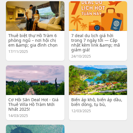
Thuê biệt thự Hồ Tràm 6
7 deal du lịch giá hời
phòng ngủ – nơi hội chị
trong 7 ngày tới — Cập
em &amp; gia đình chọn
nhật kèm link &amp; mã
giảm giá!
17/11/2025
24/10/2025
Cơ Hội Săn Deal Hot - Giá
Biến áp khô, biến áp dầu,
Thuê Villa Hồ Tràm Mới
biến dòng, tụ bù,
Nhất 2025!
12/03/2025
14/03/2025