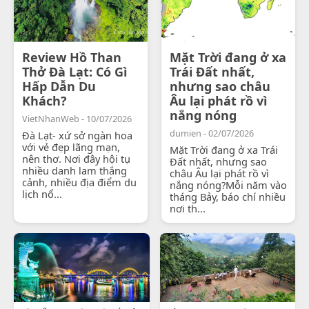
Review Hồ Than
Mặt Trời đang ở xa
Thở Đà Lạt: Có Gì
Trái Đất nhất,
Hấp Dẫn Du
nhưng sao châu
Khách?
Âu lại phát rồ vì
nắng nóng
VietNhanWeb - 10/07/2026
dumien - 02/07/2026
Đà Lạt- xứ sở ngàn hoa
với vẻ đẹp lãng mạn,
Mặt Trời đang ở xa Trái
nên thơ. Nơi đây hội tụ
Đất nhất, nhưng sao
nhiều danh lam thắng
châu Âu lại phát rồ vì
cảnh, nhiều địa điểm du
nắng nóng?Mỗi năm vào
lịch nổ...
tháng Bảy, báo chí nhiều
nơi th...