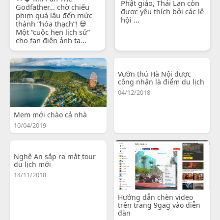
Phật giáo, Thái Lan còn
Godfather… chờ chiếu
được yêu thích bởi các lễ
phim quá lâu đến mức
hội ...
thành “hóa thạch”! 💀
Một “cuộc hẹn lịch sử”
cho fan điện ảnh tạ...
Vườn thú Hà Nội được
công nhận là điểm du lịch
04/12/2018
Mem mới chào cả nhà
10/04/2019
Nghệ An sắp ra mắt tour
du lịch mới
14/11/2018
Hướng dẫn chèn video
trên trang 9gag vào diễn
đàn