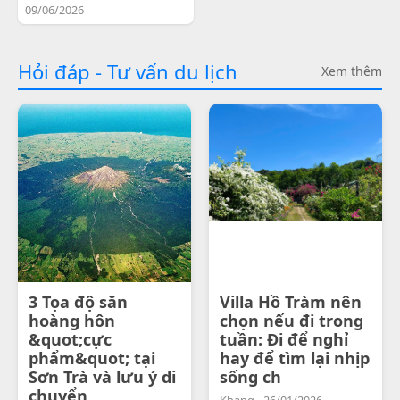
09/06/2026
Hỏi đáp - Tư vấn du lịch
Xem thêm
3 Tọa độ săn
Villa Hồ Tràm nên
hoàng hôn
chọn nếu đi trong
&quot;cực
tuần: Đi để nghỉ
phẩm&quot; tại
hay để tìm lại nhịp
Sơn Trà và lưu ý di
sống ch
chuyển
Khang - 26/01/2026