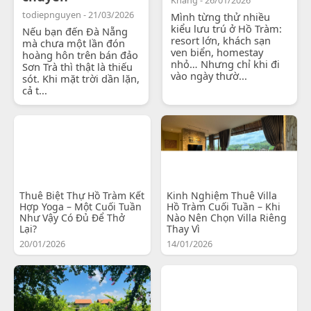
todiepnguyen - 21/03/2026
Mình từng thử nhiều
kiểu lưu trú ở Hồ Tràm:
Nếu bạn đến Đà Nẵng
resort lớn, khách sạn
mà chưa một lần đón
ven biển, homestay
hoàng hôn trên bán đảo
nhỏ… Nhưng chỉ khi đi
Sơn Trà thì thật là thiếu
vào ngày thườ...
sót. Khi mặt trời dần lặn,
cả t...
Thuê Biệt Thự Hồ Tràm Kết
Kinh Nghiệm Thuê Villa
Hợp Yoga – Một Cuối Tuần
Hồ Tràm Cuối Tuần – Khi
Như Vậy Có Đủ Để Thở
Nào Nên Chọn Villa Riêng
Lại?
Thay Vì
20/01/2026
14/01/2026