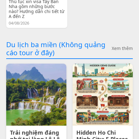
Thủ tục xin visa Tây Ban
Nha gồm những bước
nào? Hướng dẫn chi tiết từ
A đến Z
04/08/2026
Du lịch ba miền (Không quảng
Xem thêm
cáo tour ở đây)
Trải nghiệm đáng
Hidden Ho Chi
nhớ tại làng Lô Lô
Minh City: 5 Places