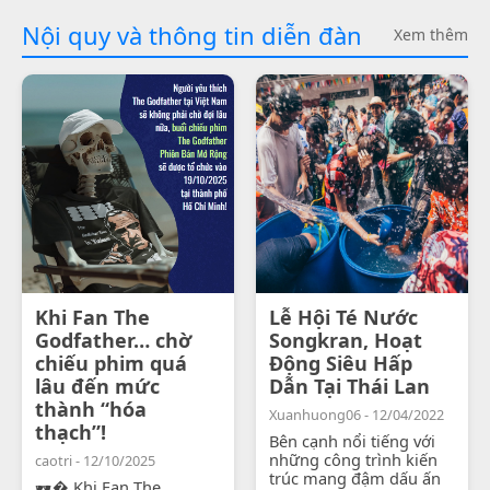
Nội quy và thông tin diễn đàn
Xem thêm
Khi Fan The
Lễ Hội Té Nước
Godfather… chờ
Songkran, Hoạt
chiếu phim quá
Động Siêu Hấp
lâu đến mức
Dẫn Tại Thái Lan
thành “hóa
Xuanhuong06 - 12/04/2022
thạch”!
Bên cạnh nổi tiếng với
những công trình kiến
caotri - 12/10/2025
trúc mang đậm dấu ấn
🕶� Khi Fan The