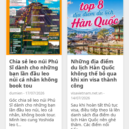
Chia sẻ leo núi Phú
Những địa điểm
Sĩ dành cho những
du lịch Hàn Quốc
bạn lần đầu leo
không thể bỏ qua
núi cá nhân không
khi xin visa thành
book tou
công
dumien - 17/07/2026
visavietnam.net.vn -
14/07/2026
Góc chia sẻ leo núi Phú
Sĩ dành cho những bạn
Sau khi hoàn tất thủ tục
lần đầu leo núi, leo cá
visa, điều tiếp theo là lên
nhân, không book tour.
danh sách địa điểm du
Mình leo cung Yoshida
lịch Hàn Quốc nên ghé
leo t...
thăm. Các điểm nổi