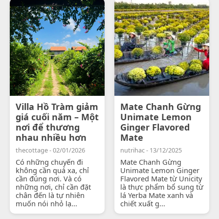
Villa Hồ Tràm giảm
Mate Chanh Gừng
giá cuối năm – Một
Unimate Lemon
nơi để thương
Ginger Flavored
nhau nhiều hơn
Mate
thecottage - 02/01/2026
nutrihac - 13/12/2025
Có những chuyến đi
Mate Chanh Gừng
không cần quá xa, chỉ
Unimate Lemon Ginger
cần đúng nơi. Và có
Flavored Mate từ Unicity
những nơi, chỉ cần đặt
là thực phẩm bổ sung từ
chân đến là tự nhiên
lá Yerba Mate xanh và
muốn nói nhỏ lạ...
chiết xuất g...