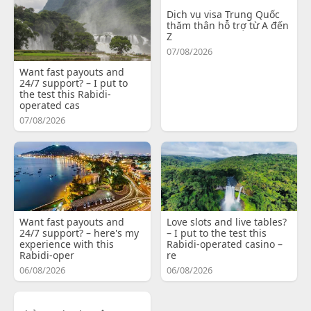
Dịch vụ visa Trung Quốc
thăm thân hỗ trợ từ A đến
Z
07/08/2026
Want fast payouts and
24/7 support? – I put to
the test this Rabidi-
operated cas
07/08/2026
Want fast payouts and
Love slots and live tables?
24/7 support? – here's my
– I put to the test this
experience with this
Rabidi-operated casino –
Rabidi-oper
re
06/08/2026
06/08/2026