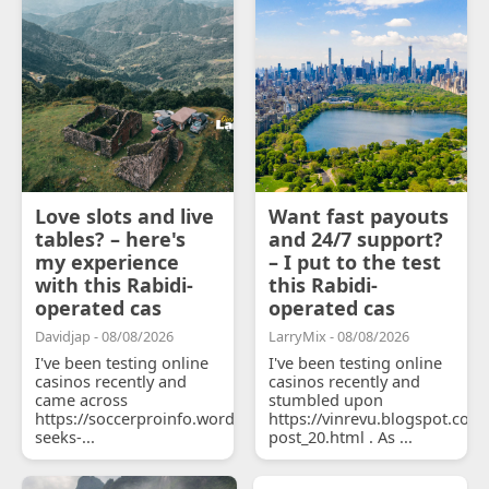
Love slots and live
Want fast payouts
tables? – here's
and 24/7 support?
my experience
– I put to the test
with this Rabidi-
this Rabidi-
operated cas
operated cas
Davidjap - 08/08/2026
LarryMix - 08/08/2026
I've been testing online
I've been testing online
casinos recently and
casinos recently and
came across
stumbled upon
https://soccerproinfo.wordpress.com/2026/07/11/courtois-
https://vinrevu.blogspot.com
seeks-...
post_20.html . As ...