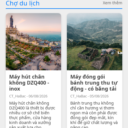
Chợ du lịch
Xem thêm
Máy hút chân
Máy đóng gói
không DZQ400 -
bánh trung thu tự
inox
động - có băng tải
CT_HaBac - 06/08/2026
CT_HaBac - 05/08/2026
Máy hút chân không
Bánh trung thu không
DZQ400 là thiết bị được
chỉ cần hương vị thơm
nhiều cơ sở chế biến
ngon mà còn phải được
thực phẩm, cửa hàng
đóng gói đẹp mắt, kín
kinh doanh và xưởng
khí để giữ chất lượng và
sản xuất lựa chọ...
nâng cao...