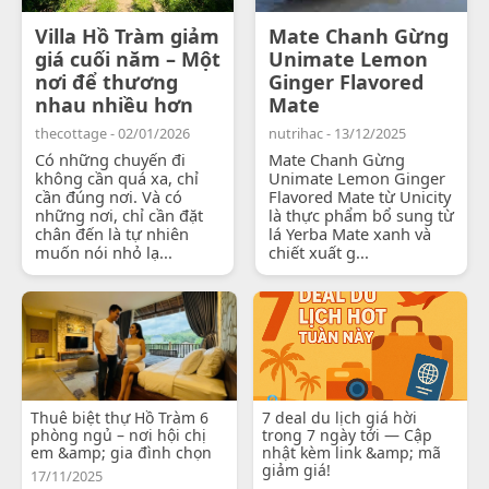
Villa Hồ Tràm giảm
Mate Chanh Gừng
giá cuối năm – Một
Unimate Lemon
nơi để thương
Ginger Flavored
nhau nhiều hơn
Mate
thecottage - 02/01/2026
nutrihac - 13/12/2025
Có những chuyến đi
Mate Chanh Gừng
không cần quá xa, chỉ
Unimate Lemon Ginger
cần đúng nơi. Và có
Flavored Mate từ Unicity
những nơi, chỉ cần đặt
là thực phẩm bổ sung từ
chân đến là tự nhiên
lá Yerba Mate xanh và
muốn nói nhỏ lạ...
chiết xuất g...
Thuê biệt thự Hồ Tràm 6
7 deal du lịch giá hời
phòng ngủ – nơi hội chị
trong 7 ngày tới — Cập
em &amp; gia đình chọn
nhật kèm link &amp; mã
giảm giá!
17/11/2025