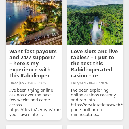
Want fast payouts
Love slots and live
and 24/7 support?
tables? – I put to
– here's my
the test this
experience with
Rabidi-operated
this Rabidi-oper
casino – re
Davidjap - 06/08/2026
LarryMix - 06/08/2026
I've been trying online
I've been exploring
casinos over the past
online casinos recently
few weeks and came
and ran into
across
https://dev.to/atleticaweb/sh
https://dev.to/serbyte/transform-
pode-brilhar-no-
your-lawn-into-...
minnesota-b...