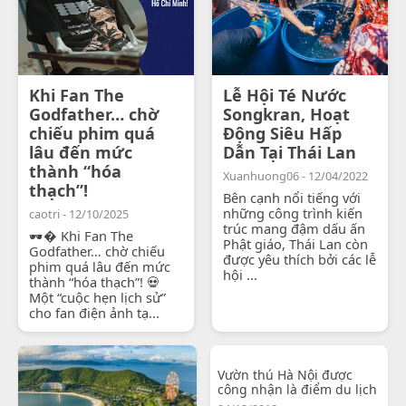
Khi Fan The
Lễ Hội Té Nước
Godfather… chờ
Songkran, Hoạt
chiếu phim quá
Động Siêu Hấp
lâu đến mức
Dẫn Tại Thái Lan
thành “hóa
Xuanhuong06 - 12/04/2022
thạch”!
Bên cạnh nổi tiếng với
những công trình kiến
caotri - 12/10/2025
trúc mang đậm dấu ấn
🕶� Khi Fan The
Phật giáo, Thái Lan còn
Godfather… chờ chiếu
được yêu thích bởi các lễ
phim quá lâu đến mức
hội ...
thành “hóa thạch”! 💀
Một “cuộc hẹn lịch sử”
cho fan điện ảnh tạ...
Vườn thú Hà Nội được
công nhận là điểm du lịch