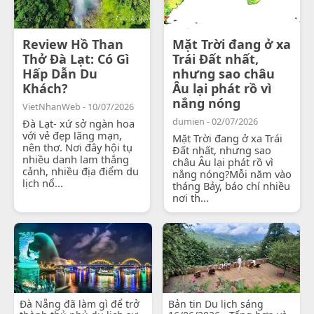
Review Hồ Than
Mặt Trời đang ở xa
Thở Đà Lạt: Có Gì
Trái Đất nhất,
Hấp Dẫn Du
nhưng sao châu
Khách?
Âu lại phát rồ vì
nắng nóng
VietNhanWeb - 10/07/2026
dumien - 02/07/2026
Đà Lạt- xứ sở ngàn hoa
với vẻ đẹp lãng mạn,
Mặt Trời đang ở xa Trái
nên thơ. Nơi đây hội tụ
Đất nhất, nhưng sao
nhiều danh lam thắng
châu Âu lại phát rồ vì
cảnh, nhiều địa điểm du
nắng nóng?Mỗi năm vào
lịch nổ...
tháng Bảy, báo chí nhiều
nơi th...
Đà Nẵng đã làm gì để trở
Bản tin Du lịch sáng