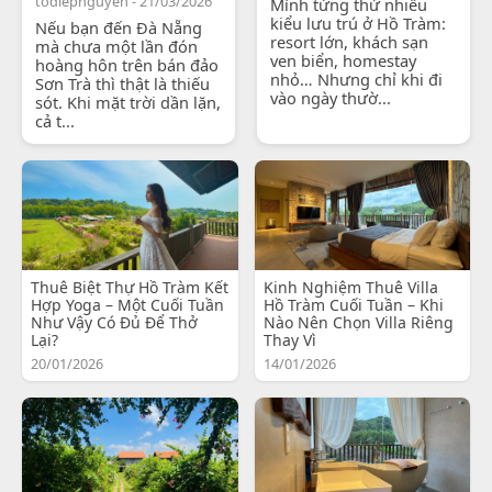
todiepnguyen - 21/03/2026
Mình từng thử nhiều
kiểu lưu trú ở Hồ Tràm:
Nếu bạn đến Đà Nẵng
resort lớn, khách sạn
mà chưa một lần đón
ven biển, homestay
hoàng hôn trên bán đảo
nhỏ… Nhưng chỉ khi đi
Sơn Trà thì thật là thiếu
vào ngày thườ...
sót. Khi mặt trời dần lặn,
cả t...
Thuê Biệt Thự Hồ Tràm Kết
Kinh Nghiệm Thuê Villa
Hợp Yoga – Một Cuối Tuần
Hồ Tràm Cuối Tuần – Khi
Như Vậy Có Đủ Để Thở
Nào Nên Chọn Villa Riêng
Lại?
Thay Vì
20/01/2026
14/01/2026