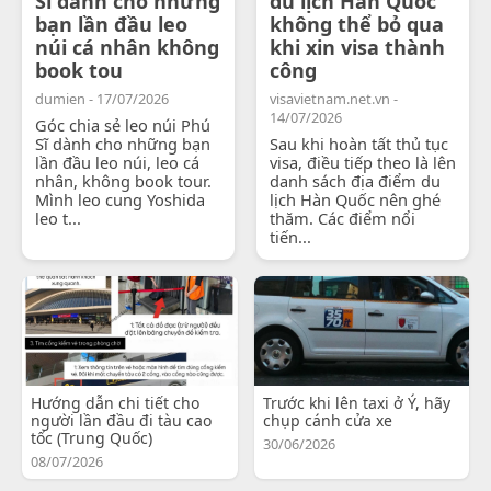
Sĩ dành cho những
du lịch Hàn Quốc
bạn lần đầu leo
không thể bỏ qua
núi cá nhân không
khi xin visa thành
book tou
công
dumien - 17/07/2026
visavietnam.net.vn -
14/07/2026
Góc chia sẻ leo núi Phú
Sĩ dành cho những bạn
Sau khi hoàn tất thủ tục
lần đầu leo núi, leo cá
visa, điều tiếp theo là lên
nhân, không book tour.
danh sách địa điểm du
Mình leo cung Yoshida
lịch Hàn Quốc nên ghé
leo t...
thăm. Các điểm nổi
tiến...
Hướng dẫn chi tiết cho
Trước khi lên taxi ở Ý, hãy
người lần đầu đi tàu cao
chụp cánh cửa xe
tốc (Trung Quốc)
30/06/2026
08/07/2026