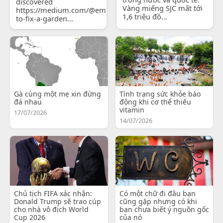
discovered
Vàng miếng SJC mất tới
https://medium.com/@emilyjohnsonready/how-
1,6 triệu đồ...
to-fix-a-garden...
Gà cùng một mẹ xin đừng
Tình trạng sức khỏe báo
đá nhau
động khi cơ thể thiếu
vitamin
17/07/2026
14/07/2026
Chủ tịch FIFA xác nhận:
Có một chữ đi đâu bạn
Donald Trump sẽ trao cúp
cũng gặp nhưng có khi
cho nhà vô địch World
bạn chưa biết ý nguồn gốc
Cup 2026
của nó