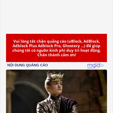
Vui lòng tắt chặn quảng cáo (uBlock, AdBlock,
Adblock Plus Adblock Pro, Ghostery ...) để giúp
chúng tôi có nguồn kinh phí duy trì hoạt động.
Chân thành cảm ơn!