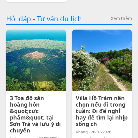
Hỏi đáp - Tư vấn du lịch
Xem thêm
3 Tọa độ săn
Villa Hồ Tràm nên
hoàng hôn
chọn nếu đi trong
&quot;cực
tuần: Đi để nghỉ
phẩm&quot; tại
hay để tìm lại nhịp
Sơn Trà và lưu ý di
sống ch
chuyển
Khang - 26/01/2026