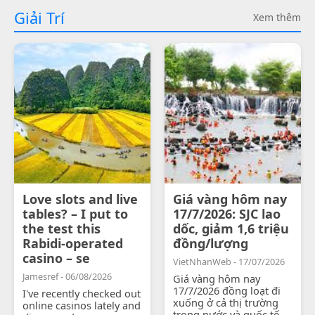
Giải Trí
Xem thêm
Love slots and live
Giá vàng hôm nay
tables? – I put to
17/7/2026: SJC lao
the test this
dốc, giảm 1,6 triệu
Rabidi-operated
đồng/lượng
casino – se
VietNhanWeb - 17/07/2026
Jamesref - 06/08/2026
Giá vàng hôm nay
17/7/2026 đồng loạt đi
I've recently checked out
xuống ở cả thị trường
online casinos lately and
trong nước và quốc tế.