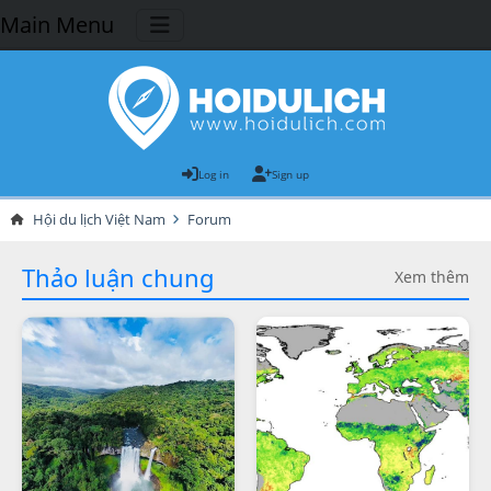
Main Menu
Log in
Sign up
Hội du lịch Việt Nam
Forum
Thảo luận chung
Xem thêm