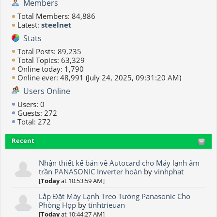
Members
Total Members: 84,886
Latest:
steelnet
Stats
Total Posts: 89,235
Total Topics: 63,329
Online today: 1,790
Online ever: 48,991 (July 24, 2025, 09:31:20 AM)
Users Online
Users: 0
Guests: 272
Total: 272
Recent
Nhận thiết kế bản vẽ Autocard cho Máy lạnh âm
trần PANASONIC Inverter hoàn
by
vinhphat
[
Today
at 10:53:59 AM]
Lắp Đặt Máy Lạnh Treo Tường Panasonic Cho
Phòng Họp
by
tinhtrieuan
[
Today
at 10:44:27 AM]