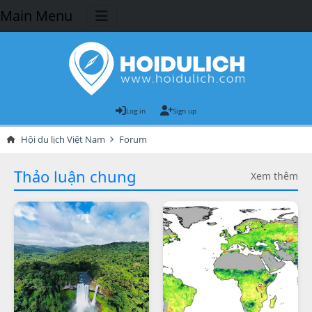
Main Menu
Log in
Sign up
Hội du lịch Việt Nam
Forum
Thảo luận chung
Xem thêm