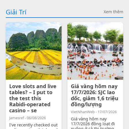
Giải Trí
Xem thêm
Love slots and live
Giá vàng hôm nay
tables? – I put to
17/7/2026: SJC lao
the test this
dốc, giảm 1,6 triệu
Rabidi-operated
đồng/lượng
casino – se
VietNhanWeb - 17/07/2026
Jamesref - 06/08/2026
Giá vàng hôm nay
17/7/2026 đồng loạt đi
I've recently checked out
xuống ở cả thị trường