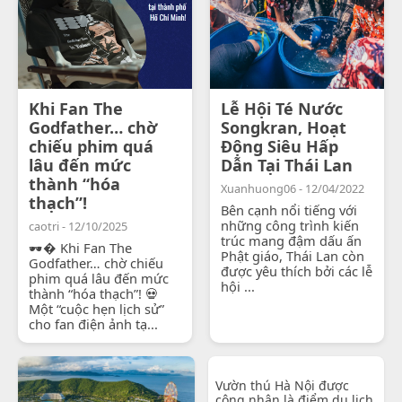
Khi Fan The
Lễ Hội Té Nước
Godfather… chờ
Songkran, Hoạt
chiếu phim quá
Động Siêu Hấp
lâu đến mức
Dẫn Tại Thái Lan
thành “hóa
Xuanhuong06 - 12/04/2022
thạch”!
Bên cạnh nổi tiếng với
những công trình kiến
caotri - 12/10/2025
trúc mang đậm dấu ấn
🕶� Khi Fan The
Phật giáo, Thái Lan còn
Godfather… chờ chiếu
được yêu thích bởi các lễ
phim quá lâu đến mức
hội ...
thành “hóa thạch”! 💀
Một “cuộc hẹn lịch sử”
cho fan điện ảnh tạ...
Vườn thú Hà Nội được
công nhận là điểm du lịch