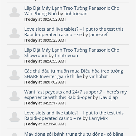
Lắp Đặt Máy Lạnh Treo Tường Panasonic Cho
Văn Phòng Nhỏ
by
tinhtrieuan
[
Today
at 09:56:52 AM]
Love slots and live tables? – I put to the test this
Rabidi-operated casino – se
by
Jamesref
[
Today
at 09:05:23 AM]
Lắp Đặt Máy Lạnh Treo Tường Panasonic Cho
Showroom
by
tinhtrieuan
[
Today
at 08:56:55 AM]
Các chủ đầu tư muốn mua Điều hòa treo tường
SHARP Inverter giá rẻ thì liê
by
vinhphat
[
Today
at 08:07:02 AM]
Want fast payouts and 24/7 support? – here's my
experience with this Rabidi-oper
by
Davidjap
[
Today
at 04:25:17 AM]
Love slots and live tables? – I put to the test this
Rabidi-operated casino – re
by
LarryMix
[
Today
at 02:31:40 AM]
Máy đóng gói bánh trung thu tự động - có băng