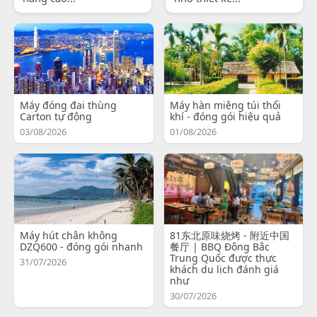
Máy đóng đai thùng
Máy hàn miệng túi thổi
Carton tự động
khí - đóng gói hiệu quả
03/08/2026
01/08/2026
Máy hút chân không
81东北原味烧烤 - 附近中国
DZQ600 - đóng gói nhanh
餐厅 | BBQ Đông Bắc
Trung Quốc được thực
31/07/2026
khách du lịch đánh giá
như
30/07/2026