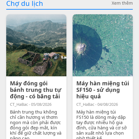
Chợ du lịch
Xem thêm
Máy đóng gói
Máy hàn miệng túi
bánh trung thu tự
SF150 - sử dụng
động - có băng tải
hiệu quả
CT_HaBac - 05/08/2026
CT_HaBac - 04/08/2026
Bánh trung thu không
Máy hàn miệng túi
chỉ cần hương vị thơm
FS150 là dòng máy dập
ngon mà còn phải được
tay được nhiều hộ gia
đóng gói đẹp mắt, kín
đình, cửa hàng và cơ sở
khí để giữ chất lượng và
sản xuất nhỏ lựa chọn
nâng cao...
nhờ thiết kế...