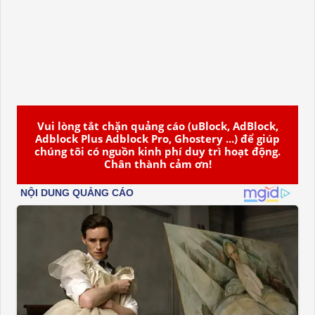
Vui lòng tắt chặn quảng cáo (uBlock, AdBlock,
Adblock Plus Adblock Pro, Ghostery ...) để giúp
chúng tôi có nguồn kinh phí duy trì hoạt động.
Chân thành cảm ơn!