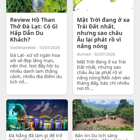
Review Hồ Than
Mặt Trời đang ở xa
Thở Đà Lạt: Có Gì
Trái Đất nhất,
Hấp Dẫn Du
nhưng sao châu
Khách?
Âu lại phát rồ vì
nắng nóng
VietNhanWeb - 10/07/2026
dumien - 02/07/2026
Đà Lạt- xứ sở ngàn hoa
với vẻ đẹp lãng mạn,
Mặt Trời đang ở xa Trái
nên thơ. Nơi đây hội tụ
Đất nhất, nhưng sao
nhiều danh lam thắng
châu Âu lại phát rồ vì
cảnh, nhiều địa điểm du
nắng nóng?Mỗi năm vào
lịch nổ...
tháng Bảy, báo chí nhiều
nơi th...
Đà Nẵng đã làm gì để trở
Bản tin Du lịch sáng