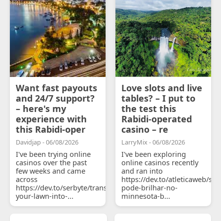
Want fast payouts
Love slots and live
and 24/7 support?
tables? – I put to
– here's my
the test this
experience with
Rabidi-operated
this Rabidi-oper
casino – re
Davidjap - 06/08/2026
LarryMix - 06/08/2026
I've been trying online
I've been exploring
casinos over the past
online casinos recently
few weeks and came
and ran into
across
https://dev.to/atleticaweb/sh
https://dev.to/serbyte/transform-
pode-brilhar-no-
your-lawn-into-...
minnesota-b...