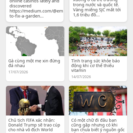
online casinos lately and
trong nước và quốc tế.
discovered
Vàng miếng SJC mất tới
https://medium.com/@emilyjohnsonready/how-
1,6 triệu đồ...
to-fix-a-garden...
Gà cùng một mẹ xin đừng
Tình trạng sức khỏe báo
đá nhau
động khi cơ thể thiếu
vitamin
17/07/2026
14/07/2026
Chủ tịch FIFA xác nhận:
Có một chữ đi đâu bạn
Donald Trump sẽ trao cúp
cũng gặp nhưng có khi
cho nhà vô địch World
bạn chưa biết ý nguồn gốc