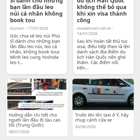
Sĩ dành cho những
du lịch Hàn Quốc
bạn lần đầu leo
không thể bỏ qua
núi cá nhân không
khi xin visa thành
book tou
công
dumien - 17/07/2026
visavietnam.net.vn -
14/07/2026
Góc chia sẻ leo núi Phú
Sĩ dành cho những bạn
Sau khi hoàn tất thủ tục
lần đầu leo núi, leo cá
visa, điều tiếp theo là lên
nhân, không book tour.
danh sách địa điểm du
Mình leo cung Yoshida
lịch Hàn Quốc nên ghé
leo t...
thăm. Các điểm nổi
tiến...
Hướng dẫn chi tiết cho
Trước khi lên taxi ở Ý, hãy
người lần đầu đi tàu cao
chụp cánh cửa xe
tốc (Trung Quốc)
30/06/2026
08/07/2026