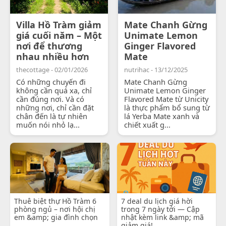
Villa Hồ Tràm giảm
Mate Chanh Gừng
giá cuối năm – Một
Unimate Lemon
nơi để thương
Ginger Flavored
nhau nhiều hơn
Mate
thecottage - 02/01/2026
nutrihac - 13/12/2025
Có những chuyến đi
Mate Chanh Gừng
không cần quá xa, chỉ
Unimate Lemon Ginger
cần đúng nơi. Và có
Flavored Mate từ Unicity
những nơi, chỉ cần đặt
là thực phẩm bổ sung từ
chân đến là tự nhiên
lá Yerba Mate xanh và
muốn nói nhỏ lạ...
chiết xuất g...
Thuê biệt thự Hồ Tràm 6
7 deal du lịch giá hời
phòng ngủ – nơi hội chị
trong 7 ngày tới — Cập
em &amp; gia đình chọn
nhật kèm link &amp; mã
giảm giá!