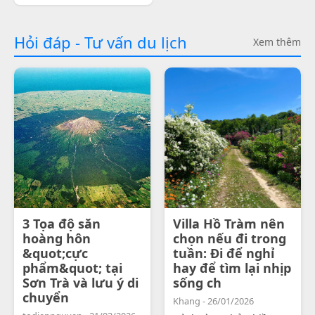
Hỏi đáp - Tư vấn du lịch
Xem thêm
3 Tọa độ săn
Villa Hồ Tràm nên
hoàng hôn
chọn nếu đi trong
&quot;cực
tuần: Đi để nghỉ
phẩm&quot; tại
hay để tìm lại nhịp
Sơn Trà và lưu ý di
sống ch
chuyển
Khang - 26/01/2026