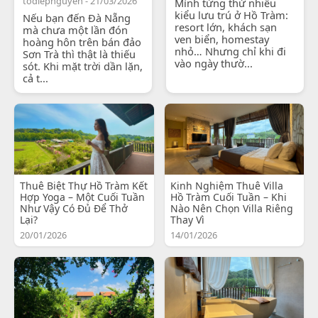
todiepnguyen - 21/03/2026
Mình từng thử nhiều
kiểu lưu trú ở Hồ Tràm:
Nếu bạn đến Đà Nẵng
resort lớn, khách sạn
mà chưa một lần đón
ven biển, homestay
hoàng hôn trên bán đảo
nhỏ… Nhưng chỉ khi đi
Sơn Trà thì thật là thiếu
vào ngày thườ...
sót. Khi mặt trời dần lặn,
cả t...
Thuê Biệt Thự Hồ Tràm Kết
Kinh Nghiệm Thuê Villa
Hợp Yoga – Một Cuối Tuần
Hồ Tràm Cuối Tuần – Khi
Như Vậy Có Đủ Để Thở
Nào Nên Chọn Villa Riêng
Lại?
Thay Vì
20/01/2026
14/01/2026