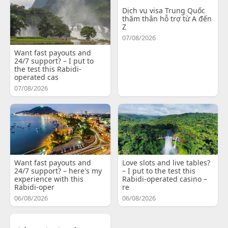
Dịch vụ visa Trung Quốc
thăm thân hỗ trợ từ A đến
Z
07/08/2026
Want fast payouts and
24/7 support? – I put to
the test this Rabidi-
operated cas
07/08/2026
Want fast payouts and
Love slots and live tables?
24/7 support? – here's my
– I put to the test this
experience with this
Rabidi-operated casino –
Rabidi-oper
re
06/08/2026
06/08/2026