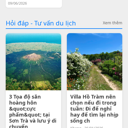
09/06/2026
Hỏi đáp - Tư vấn du lịch
Xem thêm
3 Tọa độ săn
Villa Hồ Tràm nên
hoàng hôn
chọn nếu đi trong
&quot;cực
tuần: Đi để nghỉ
phẩm&quot; tại
hay để tìm lại nhịp
Sơn Trà và lưu ý di
sống ch
chuyển
Khang - 26/01/2026