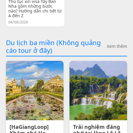
Thủ tục xin visa Tây Ban
Nha gồm những bước
nào? Hướng dẫn chi tiết từ
A đến Z
04/08/2026
Du lịch ba miền (Không quảng
Xem thêm
cáo tour ở đây)
[HaGiangLoop]
Trải nghiệm đáng
Khám phá Ha
nhớ tại làng Lô Lô