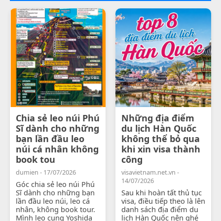
Chia sẻ leo núi Phú
Những địa điểm
Sĩ dành cho những
du lịch Hàn Quốc
bạn lần đầu leo
không thể bỏ qua
núi cá nhân không
khi xin visa thành
book tou
công
dumien - 17/07/2026
visavietnam.net.vn -
14/07/2026
Góc chia sẻ leo núi Phú
Sĩ dành cho những bạn
Sau khi hoàn tất thủ tục
lần đầu leo núi, leo cá
visa, điều tiếp theo là lên
nhân, không book tour.
danh sách địa điểm du
Mình leo cung Yoshida
lịch Hàn Quốc nên ghé