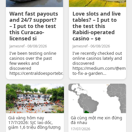
Want fast payouts
Love slots and live
and 24/7 support?
tables? – I put to
– I put to the test
the test this
this Curacao-
Rabidi-operated
licensed si
casino – se
Jamesref - 08/08/2026
Jamesref - 06/08/2026
I've been testing online
I've recently checked out
casinos over the past
online casinos lately and
few weeks and
discovered
discovered
https://medium.com/@emily
https://centraldoesportebr.substack.com/p/cucure...
to-fix-a-garden...
Giá vàng hôm nay
Gà cùng một mẹ xin đừng
17/7/2026: SJC lao dốc,
đá nhau
giảm 1,6 triệu đồng/lượng
17/07/2026