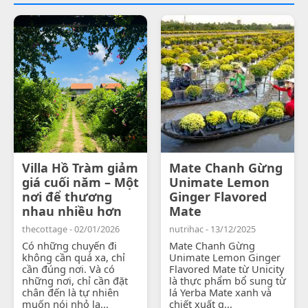
Villa Hồ Tràm giảm
Mate Chanh Gừng
giá cuối năm – Một
Unimate Lemon
nơi để thương
Ginger Flavored
nhau nhiều hơn
Mate
thecottage - 02/01/2026
nutrihac - 13/12/2025
Có những chuyến đi
Mate Chanh Gừng
không cần quá xa, chỉ
Unimate Lemon Ginger
cần đúng nơi. Và có
Flavored Mate từ Unicity
những nơi, chỉ cần đặt
là thực phẩm bổ sung từ
chân đến là tự nhiên
lá Yerba Mate xanh và
muốn nói nhỏ lạ...
chiết xuất g...