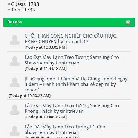
Guests: 1783
Total: 1783
Recent
CHỔI THAN CÔNG NGHIỆP CHO CẦU TRỤC,
BĂNG CHUYỀN
by
tramanh09
[
Today
at 12:33:03 PM]
Lắp Đặt Máy Lạnh Treo Tường Samsung Cho
Showroom
by
tinhtrieuan
[
Today
at 11:44:18 AM]
[HaGiangLoop] Khám phá Ha Giang Loop 4 ngày
3 đêm – Hành trình khám phá vẻ đẹp m
by
seooo1
[
Today
at 10:50:23 AM]
Lắp Đặt Máy Lạnh Treo Tường Samsung Cho
Phòng Khách
by
tinhtrieuan
[
Today
at 10:44:18 AM]
Lắp Đặt Máy Lạnh Treo Tường LG Cho
Showroom
by
tinhtrieuan
[August 08, 2026, 11:41:51 AM]