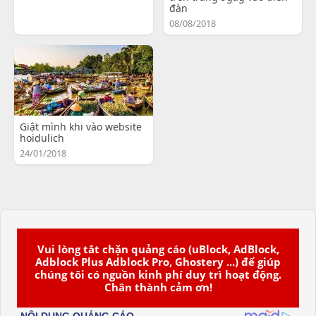
đàn
08/08/2018
Giật mình khi vào website
hoidulich
24/01/2018
Vui lòng tắt chặn quảng cáo (uBlock, AdBlock,
Adblock Plus Adblock Pro, Ghostery ...) để giúp
chúng tôi có nguồn kinh phí duy trì hoạt động.
Chân thành cảm ơn!