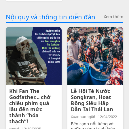
Nội quy và thông tin diễn đàn
Xem thêm
Khi Fan The
Lễ Hội Té Nước
Godfather… chờ
Songkran, Hoạt
chiếu phim quá
Động Siêu Hấp
lâu đến mức
Dẫn Tại Thái Lan
thành “hóa
Xuanhuong06 - 12/04/2022
thạch”!
Bên cạnh nổi tiếng với
những công trình kiến
caotri - 12/10/2025