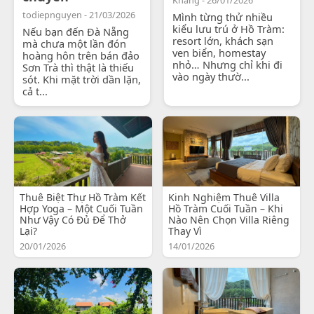
todiepnguyen - 21/03/2026
Mình từng thử nhiều
kiểu lưu trú ở Hồ Tràm:
Nếu bạn đến Đà Nẵng
resort lớn, khách sạn
mà chưa một lần đón
ven biển, homestay
hoàng hôn trên bán đảo
nhỏ… Nhưng chỉ khi đi
Sơn Trà thì thật là thiếu
vào ngày thườ...
sót. Khi mặt trời dần lặn,
cả t...
Thuê Biệt Thự Hồ Tràm Kết
Kinh Nghiệm Thuê Villa
Hợp Yoga – Một Cuối Tuần
Hồ Tràm Cuối Tuần – Khi
Như Vậy Có Đủ Để Thở
Nào Nên Chọn Villa Riêng
Lại?
Thay Vì
20/01/2026
14/01/2026