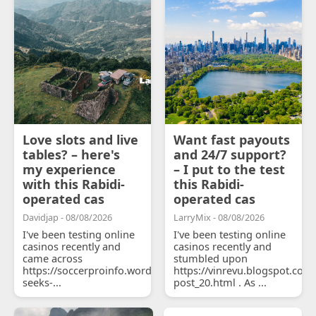
Love slots and live
Want fast payouts
tables? – here's
and 24/7 support?
my experience
– I put to the test
with this Rabidi-
this Rabidi-
operated cas
operated cas
Davidjap - 08/08/2026
LarryMix - 08/08/2026
I've been testing online
I've been testing online
casinos recently and
casinos recently and
came across
stumbled upon
https://soccerproinfo.wordpress.com/2026/07/11/courtois-
https://vinrevu.blogspot.com
seeks-...
post_20.html . As ...