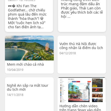
trúc mang đậm dấu ấn
🕶� Khi Fan The
Phật giáo, Thái Lan còn
Godfather… chờ chiếu
được yêu thích bởi các lễ
phim quá lâu đến mức
hội ...
thành “hóa thạch”! 💀
Một “cuộc hẹn lịch sử”
cho fan điện ảnh tạ...
Vườn thú Hà Nội được
công nhận là điểm du lịch
04/12/2018
Mem mới chào cả nhà
10/04/2019
Nghệ An sắp ra mắt tour
du lịch mới
14/11/2018
Hướng dẫn chèn video
trên trang 9gag vào diễn