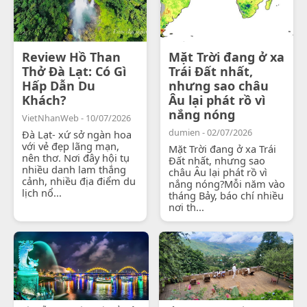
Review Hồ Than
Mặt Trời đang ở xa
Thở Đà Lạt: Có Gì
Trái Đất nhất,
Hấp Dẫn Du
nhưng sao châu
Khách?
Âu lại phát rồ vì
nắng nóng
VietNhanWeb - 10/07/2026
dumien - 02/07/2026
Đà Lạt- xứ sở ngàn hoa
với vẻ đẹp lãng mạn,
Mặt Trời đang ở xa Trái
nên thơ. Nơi đây hội tụ
Đất nhất, nhưng sao
nhiều danh lam thắng
châu Âu lại phát rồ vì
cảnh, nhiều địa điểm du
nắng nóng?Mỗi năm vào
lịch nổ...
tháng Bảy, báo chí nhiều
nơi th...