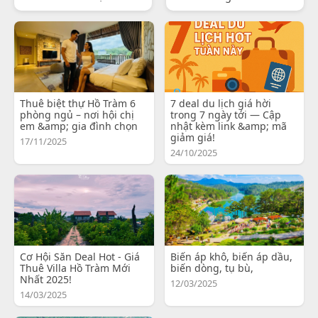
Thuê biệt thự Hồ Tràm 6
7 deal du lịch giá hời
phòng ngủ – nơi hội chị
trong 7 ngày tới — Cập
em &amp; gia đình chọn
nhật kèm link &amp; mã
giảm giá!
17/11/2025
24/10/2025
Cơ Hội Săn Deal Hot - Giá
Biến áp khô, biến áp dầu,
Thuê Villa Hồ Tràm Mới
biến dòng, tụ bù,
Nhất 2025!
12/03/2025
14/03/2025