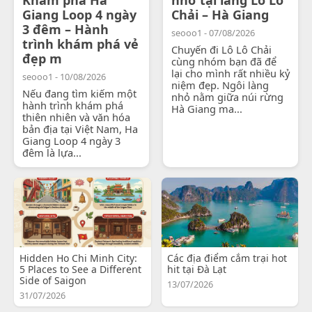
Giang Loop 4 ngày
Chải – Hà Giang
3 đêm – Hành
seooo1 - 07/08/2026
trình khám phá vẻ
Chuyến đi Lô Lô Chải
đẹp m
cùng nhóm bạn đã để
lại cho mình rất nhiều kỷ
seooo1 - 10/08/2026
niệm đẹp. Ngôi làng
Nếu đang tìm kiếm một
nhỏ nằm giữa núi rừng
hành trình khám phá
Hà Giang ma...
thiên nhiên và văn hóa
bản địa tại Việt Nam, Ha
Giang Loop 4 ngày 3
đêm là lựa...
Hidden Ho Chi Minh City:
Các địa điểm cắm trại hot
5 Places to See a Different
hit tại Đà Lạt
Side of Saigon
13/07/2026
31/07/2026