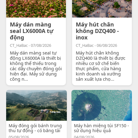
Máy dán màng
Máy hút chân
seal LX6000A tự
không DZQ400 -
động
inox
CT_HaBac - 07/08/2026
CT_HaBac - 06/08/2026
Máy dán màng seal tự
Máy hút chân không
động LX6000A là thiết bị
DZQ400 là thiết bị được
không thể thiếu trong
nhiều cơ sở chế biến
các dây chuyền đóng gói
thực phẩm, cửa hàng
hiện đại. Máy sử dụng
kinh doanh và xưởng
công n...
sản xuất lựa chọ...
Máy đóng gói bánh trung
Máy hàn miệng túi SF150 -
thu tự động - có băng tải
sử dụng hiệu quả
05/08/2026
04/08/2026