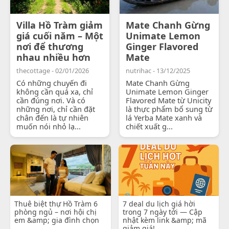
Villa Hồ Tràm giảm
Mate Chanh Gừng
giá cuối năm – Một
Unimate Lemon
nơi để thương
Ginger Flavored
nhau nhiều hơn
Mate
thecottage - 02/01/2026
nutrihac - 13/12/2025
Có những chuyến đi
Mate Chanh Gừng
không cần quá xa, chỉ
Unimate Lemon Ginger
cần đúng nơi. Và có
Flavored Mate từ Unicity
những nơi, chỉ cần đặt
là thực phẩm bổ sung từ
chân đến là tự nhiên
lá Yerba Mate xanh và
muốn nói nhỏ lạ...
chiết xuất g...
Thuê biệt thự Hồ Tràm 6
7 deal du lịch giá hời
phòng ngủ – nơi hội chị
trong 7 ngày tới — Cập
em &amp; gia đình chọn
nhật kèm link &amp; mã
giảm giá!