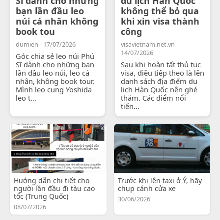
Sĩ dành cho những
du lịch Hàn Quốc
bạn lần đầu leo
không thể bỏ qua
núi cá nhân không
khi xin visa thành
book tou
công
dumien - 17/07/2026
visavietnam.net.vn -
14/07/2026
Góc chia sẻ leo núi Phú
Sĩ dành cho những bạn
Sau khi hoàn tất thủ tục
lần đầu leo núi, leo cá
visa, điều tiếp theo là lên
nhân, không book tour.
danh sách địa điểm du
Mình leo cung Yoshida
lịch Hàn Quốc nên ghé
leo t...
thăm. Các điểm nổi
tiến...
Hướng dẫn chi tiết cho
Trước khi lên taxi ở Ý, hãy
người lần đầu đi tàu cao
chụp cánh cửa xe
tốc (Trung Quốc)
30/06/2026
08/07/2026