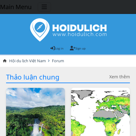
Main Menu
Log in
Sign up
Hội du lịch Việt Nam
Forum
Thảo luận chung
Xem thêm