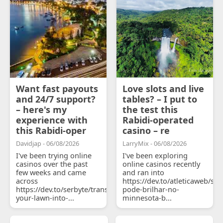
Want fast payouts
Love slots and live
and 24/7 support?
tables? – I put to
– here's my
the test this
experience with
Rabidi-operated
this Rabidi-oper
casino – re
Davidjap - 06/08/2026
LarryMix - 06/08/2026
I've been trying online
I've been exploring
casinos over the past
online casinos recently
few weeks and came
and ran into
across
https://dev.to/atleticaweb/sh
https://dev.to/serbyte/transform-
pode-brilhar-no-
your-lawn-into-...
minnesota-b...