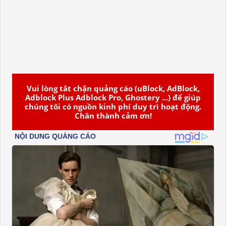
Vui lòng tắt chặn quảng cáo (uBlock, AdBlock,
Adblock Plus Adblock Pro, Ghostery ...) để giúp
chúng tôi có nguồn kinh phí duy trì hoạt động.
Chân thành cảm ơn!