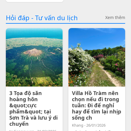
Hỏi đáp - Tư vấn du lịch
Xem thêm
3 Tọa độ săn
Villa Hồ Tràm nên
hoàng hôn
chọn nếu đi trong
&quot;cực
tuần: Đi để nghỉ
phẩm&quot; tại
hay để tìm lại nhịp
Sơn Trà và lưu ý di
sống ch
chuyển
Khang - 26/01/2026