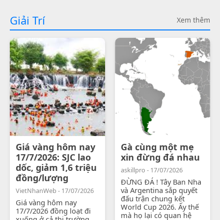
Giải Trí
Xem thêm
Giá vàng hôm nay
Gà cùng một mẹ
17/7/2026: SJC lao
xin đừng đá nhau
dốc, giảm 1,6 triệu
askillpro - 17/07/2026
đồng/lượng
ĐỪNG ĐÁ ! Tây Ban Nha
và Argentina sắp quyết
VietNhanWeb - 17/07/2026
đấu trận chung kết
Giá vàng hôm nay
World Cup 2026. Ấy thế
17/7/2026 đồng loạt đi
mà họ lại có quan hệ
xuống ở cả thị trường