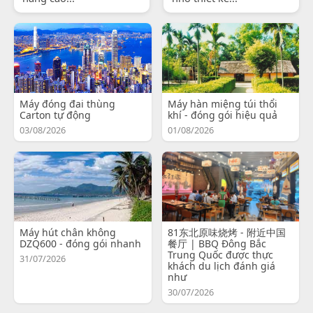
Máy đóng đai thùng
Máy hàn miệng túi thổi
Carton tự động
khí - đóng gói hiệu quả
03/08/2026
01/08/2026
Máy hút chân không
81东北原味烧烤 - 附近中国
DZQ600 - đóng gói nhanh
餐厅 | BBQ Đông Bắc
Trung Quốc được thực
31/07/2026
khách du lịch đánh giá
như
30/07/2026