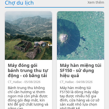
Chợ du lịch
Xem thêm
Máy đóng gói
Máy hàn miệng túi
bánh trung thu tự
SF150 - sử dụng
động - có băng tải
hiệu quả
CT_HaBac - 05/08/2026
CT_HaBac - 04/08/2026
Bánh trung thu không
Máy hàn miệng túi
chỉ cần hương vị thơm
FS150 là dòng máy dập
ngon mà còn phải được
tay được nhiều hộ gia
đóng gói đẹp mắt, kín
đình, cửa hàng và cơ sở
khí để giữ chất lượng và
sản xuất nhỏ lựa chọn
nâng cao...
nhờ thiết kế...