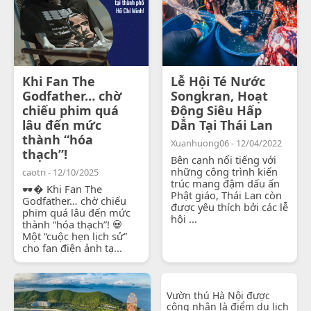
Khi Fan The
Lễ Hội Té Nước
Godfather… chờ
Songkran, Hoạt
chiếu phim quá
Động Siêu Hấp
lâu đến mức
Dẫn Tại Thái Lan
thành “hóa
Xuanhuong06 - 12/04/2022
thạch”!
Bên cạnh nổi tiếng với
những công trình kiến
caotri - 12/10/2025
trúc mang đậm dấu ấn
🕶� Khi Fan The
Phật giáo, Thái Lan còn
Godfather… chờ chiếu
được yêu thích bởi các lễ
phim quá lâu đến mức
hội ...
thành “hóa thạch”! 💀
Một “cuộc hẹn lịch sử”
cho fan điện ảnh tạ...
Vườn thú Hà Nội được
công nhận là điểm du lịch