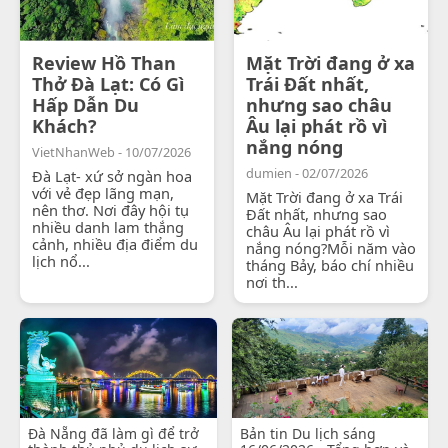
Review Hồ Than
Mặt Trời đang ở xa
Thở Đà Lạt: Có Gì
Trái Đất nhất,
Hấp Dẫn Du
nhưng sao châu
Khách?
Âu lại phát rồ vì
nắng nóng
VietNhanWeb - 10/07/2026
dumien - 02/07/2026
Đà Lạt- xứ sở ngàn hoa
với vẻ đẹp lãng mạn,
Mặt Trời đang ở xa Trái
nên thơ. Nơi đây hội tụ
Đất nhất, nhưng sao
nhiều danh lam thắng
châu Âu lại phát rồ vì
cảnh, nhiều địa điểm du
nắng nóng?Mỗi năm vào
lịch nổ...
tháng Bảy, báo chí nhiều
nơi th...
Đà Nẵng đã làm gì để trở
Bản tin Du lịch sáng