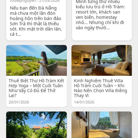
todiepnguyen - 21/03/2026
Mình từng thử nhiều
kiểu lưu trú ở Hồ Tràm:
Nếu bạn đến Đà Nẵng
resort lớn, khách sạn
mà chưa một lần đón
ven biển, homestay
hoàng hôn trên bán đảo
nhỏ… Nhưng chỉ khi đi
Sơn Trà thì thật là thiếu
vào ngày thườ...
sót. Khi mặt trời dần lặn,
cả t...
Thuê Biệt Thự Hồ Tràm Kết
Kinh Nghiệm Thuê Villa
Hợp Yoga – Một Cuối Tuần
Hồ Tràm Cuối Tuần – Khi
Như Vậy Có Đủ Để Thở
Nào Nên Chọn Villa Riêng
Lại?
Thay Vì
20/01/2026
14/01/2026