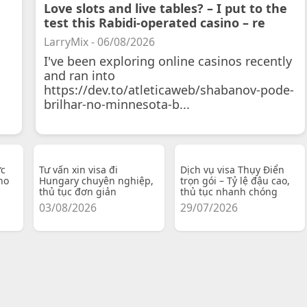
Love slots and live tables? – I put to the
test this Rabidi-operated casino – re
LarryMix - 06/08/2026
I've been exploring online casinos recently
and ran into
https://dev.to/atleticaweb/shabanov-pode-
brilhar-no-minnesota-b...
ực
Tư vấn xin visa đi
Dịch vụ visa Thụy Điển
ho
Hungary chuyên nghiệp,
trọn gói – Tỷ lệ đậu cao,
thủ tục đơn giản
thủ tục nhanh chóng
03/08/2026
29/07/2026