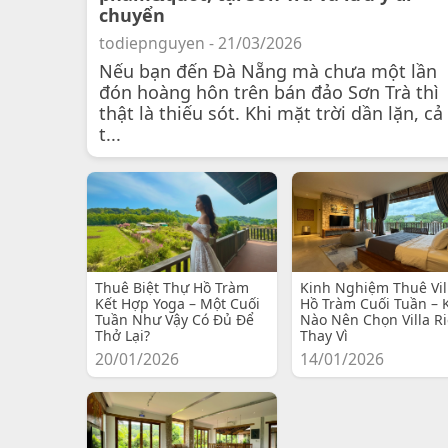
chuyển
todiepnguyen - 21/03/2026
Nếu bạn đến Đà Nẵng mà chưa một lần
đón hoàng hôn trên bán đảo Sơn Trà thì
thật là thiếu sót. Khi mặt trời dần lặn, cả
t...
Thuê Biệt Thự Hồ Tràm
Kinh Nghiệm Thuê Vil
Kết Hợp Yoga – Một Cuối
Hồ Tràm Cuối Tuần – 
Tuần Như Vậy Có Đủ Để
Nào Nên Chọn Villa R
Thở Lại?
Thay Vì
20/01/2026
14/01/2026