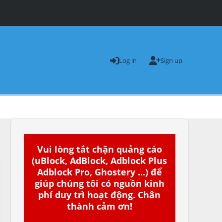
Log in
Sign up
Vui lòng tắt chặn quảng cáo
(uBlock, AdBlock, Adblock Plus
Adblock Pro, Ghostery ...) để
giúp chúng tôi có nguồn kinh
phí duy trì hoạt động. Chân
thành cảm ơn!