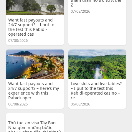
thăm thân hỗ trợ từ A đến
Z
07/08/2026
Want fast payouts and
24/7 support? – I put to
the test this Rabidi-
operated cas
07/08/2026
Want fast payouts and
Love slots and live tables?
24/7 support? – here's my
– I put to the test this
experience with this
Rabidi-operated casino –
Rabidi-oper
re
06/08/2026
06/08/2026
Thủ tục xin visa Tây Ban
Nha gồm những bước