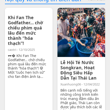
Khi Fan The
Godfather… chờ
chiếu phim quá
lâu đến mức
thành “hóa
thạch”!
caotri - 12/10/2025
🕶� Khi Fan The
Godfather… chờ chiếu
Lễ Hội Té Nước
phim quá lâu đến mức
Songkran, Hoạt
thành “hóa thạch”! 💀
Một “cuộc hẹn lịch sử”
Động Siêu Hấp
cho fan điện ảnh tạ...
Dẫn Tại Thái Lan
Xuanhuong06 - 12/04/2022
Bên cạnh nổi tiếng với
những công trình kiến
trúc mang đậm dấu ấn
Phật giáo, Thái Lan còn
được yêu thích bởi các lễ