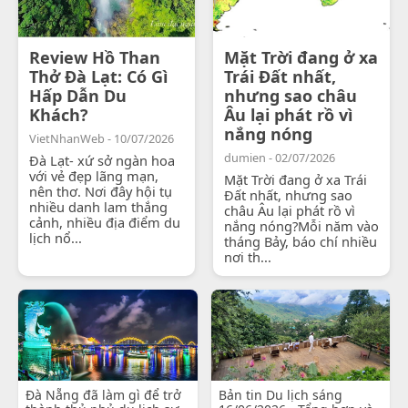
Review Hồ Than
Mặt Trời đang ở xa
Thở Đà Lạt: Có Gì
Trái Đất nhất,
Hấp Dẫn Du
nhưng sao châu
Khách?
Âu lại phát rồ vì
nắng nóng
VietNhanWeb - 10/07/2026
dumien - 02/07/2026
Đà Lạt- xứ sở ngàn hoa
với vẻ đẹp lãng mạn,
Mặt Trời đang ở xa Trái
nên thơ. Nơi đây hội tụ
Đất nhất, nhưng sao
nhiều danh lam thắng
châu Âu lại phát rồ vì
cảnh, nhiều địa điểm du
nắng nóng?Mỗi năm vào
lịch nổ...
tháng Bảy, báo chí nhiều
nơi th...
Đà Nẵng đã làm gì để trở
Bản tin Du lịch sáng