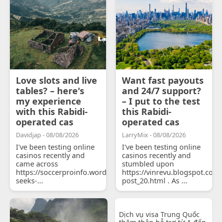
Love slots and live
Want fast payouts
tables? – here's
and 24/7 support?
my experience
– I put to the test
with this Rabidi-
this Rabidi-
operated cas
operated cas
Davidjap - 08/08/2026
LarryMix - 08/08/2026
I've been testing online
I've been testing online
casinos recently and
casinos recently and
came across
stumbled upon
https://soccerproinfo.wordpress.com/2026/07/11/courtois-
https://vinrevu.blogspot.com
seeks-...
post_20.html . As ...
Dịch vụ visa Trung Quốc