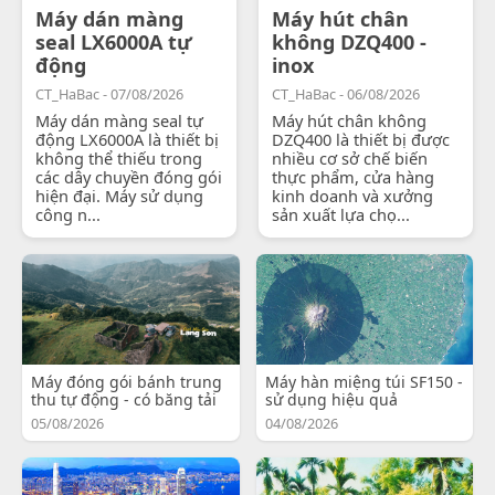
Máy dán màng
Máy hút chân
seal LX6000A tự
không DZQ400 -
động
inox
CT_HaBac - 07/08/2026
CT_HaBac - 06/08/2026
Máy dán màng seal tự
Máy hút chân không
động LX6000A là thiết bị
DZQ400 là thiết bị được
không thể thiếu trong
nhiều cơ sở chế biến
các dây chuyền đóng gói
thực phẩm, cửa hàng
hiện đại. Máy sử dụng
kinh doanh và xưởng
công n...
sản xuất lựa chọ...
Máy đóng gói bánh trung
Máy hàn miệng túi SF150 -
thu tự động - có băng tải
sử dụng hiệu quả
05/08/2026
04/08/2026