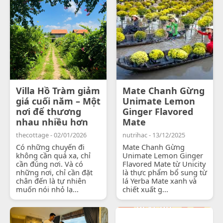
Villa Hồ Tràm giảm
Mate Chanh Gừng
giá cuối năm – Một
Unimate Lemon
nơi để thương
Ginger Flavored
nhau nhiều hơn
Mate
thecottage - 02/01/2026
nutrihac - 13/12/2025
Có những chuyến đi
Mate Chanh Gừng
không cần quá xa, chỉ
Unimate Lemon Ginger
cần đúng nơi. Và có
Flavored Mate từ Unicity
những nơi, chỉ cần đặt
là thực phẩm bổ sung từ
chân đến là tự nhiên
lá Yerba Mate xanh và
muốn nói nhỏ lạ...
chiết xuất g...