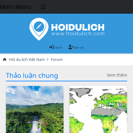
Main Menu
Log in
Sign up
Hội du lịch Việt Nam
Forum
Thảo luận chung
Xem thêm