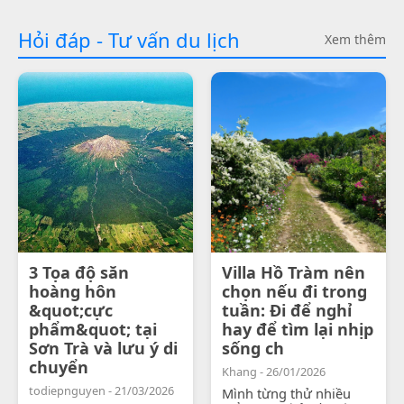
Hỏi đáp - Tư vấn du lịch
Xem thêm
3 Tọa độ săn
Villa Hồ Tràm nên
hoàng hôn
chọn nếu đi trong
&quot;cực
tuần: Đi để nghỉ
phẩm&quot; tại
hay để tìm lại nhịp
Sơn Trà và lưu ý di
sống ch
chuyển
Khang - 26/01/2026
todiepnguyen - 21/03/2026
Mình từng thử nhiều