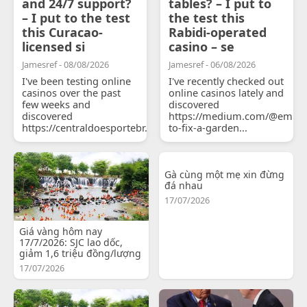
and 24/7 support?
tables? – I put to
– I put to the test
the test this
this Curacao-
Rabidi-operated
licensed si
casino – se
Jamesref - 08/08/2026
Jamesref - 06/08/2026
I've been testing online
I've recently checked out
casinos over the past
online casinos lately and
few weeks and
discovered
discovered
https://medium.com/@emily
https://centraldoesportebr.substack.com/p/cucure...
to-fix-a-garden...
Gà cùng một mẹ xin đừng
đá nhau
17/07/2026
Giá vàng hôm nay
17/7/2026: SJC lao dốc,
giảm 1,6 triệu đồng/lượng
17/07/2026