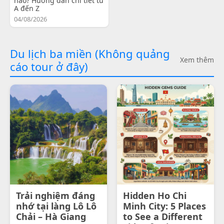
nào? Hướng dẫn chi tiết từ
A đến Z
04/08/2026
Du lịch ba miền (Không quảng
Xem thêm
cáo tour ở đây)
Trải nghiệm đáng
Hidden Ho Chi
nhớ tại làng Lô Lô
Minh City: 5 Places
Chải – Hà Giang
to See a Different