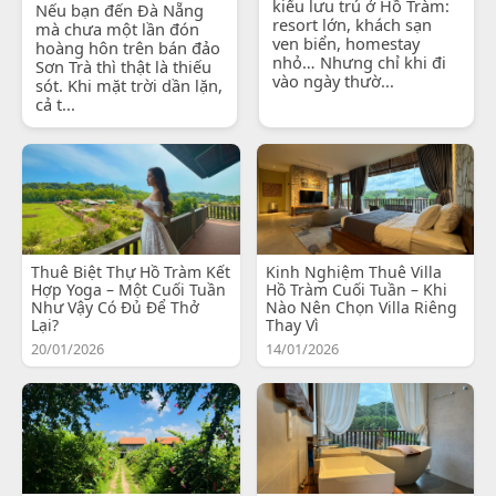
kiểu lưu trú ở Hồ Tràm:
Nếu bạn đến Đà Nẵng
resort lớn, khách sạn
mà chưa một lần đón
ven biển, homestay
hoàng hôn trên bán đảo
nhỏ… Nhưng chỉ khi đi
Sơn Trà thì thật là thiếu
vào ngày thườ...
sót. Khi mặt trời dần lặn,
cả t...
Thuê Biệt Thự Hồ Tràm Kết
Kinh Nghiệm Thuê Villa
Hợp Yoga – Một Cuối Tuần
Hồ Tràm Cuối Tuần – Khi
Như Vậy Có Đủ Để Thở
Nào Nên Chọn Villa Riêng
Lại?
Thay Vì
20/01/2026
14/01/2026