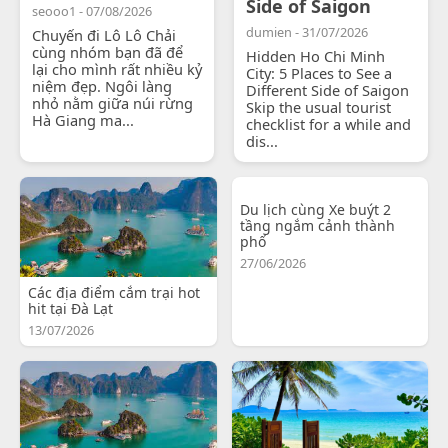
Side of Saigon
seooo1 - 07/08/2026
dumien - 31/07/2026
Chuyến đi Lô Lô Chải
cùng nhóm bạn đã để
Hidden Ho Chi Minh
lại cho mình rất nhiều kỷ
City: 5 Places to See a
niệm đẹp. Ngôi làng
Different Side of Saigon
nhỏ nằm giữa núi rừng
Skip the usual tourist
Hà Giang ma...
checklist for a while and
dis...
Du lịch cùng Xe buýt 2
tầng ngắm cảnh thành
phố
27/06/2026
Các địa điểm cắm trại hot
hit tại Đà Lạt
13/07/2026