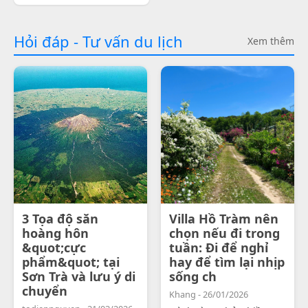
Hỏi đáp - Tư vấn du lịch
Xem thêm
3 Tọa độ săn
Villa Hồ Tràm nên
hoàng hôn
chọn nếu đi trong
&quot;cực
tuần: Đi để nghỉ
phẩm&quot; tại
hay để tìm lại nhịp
Sơn Trà và lưu ý di
sống ch
chuyển
Khang - 26/01/2026