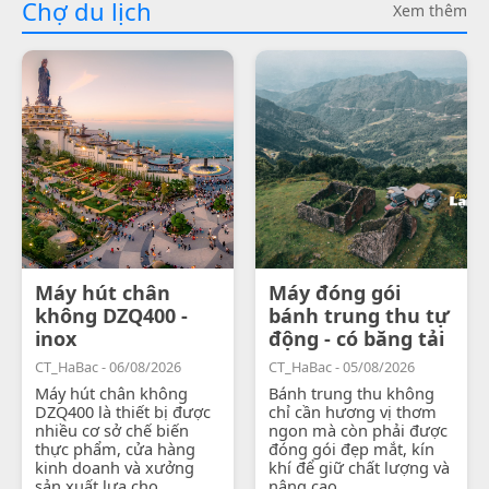
Chợ du lịch
Xem thêm
Máy hút chân
Máy đóng gói
không DZQ400 -
bánh trung thu tự
inox
động - có băng tải
CT_HaBac - 06/08/2026
CT_HaBac - 05/08/2026
Máy hút chân không
Bánh trung thu không
DZQ400 là thiết bị được
chỉ cần hương vị thơm
nhiều cơ sở chế biến
ngon mà còn phải được
thực phẩm, cửa hàng
đóng gói đẹp mắt, kín
kinh doanh và xưởng
khí để giữ chất lượng và
sản xuất lựa chọ...
nâng cao...