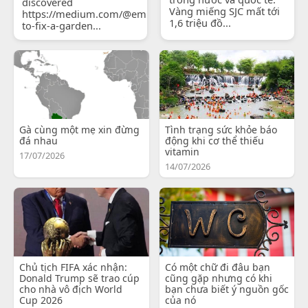
discovered
Vàng miếng SJC mất tới
https://medium.com/@emilyjohnsonready/how-
1,6 triệu đồ...
to-fix-a-garden...
Gà cùng một mẹ xin đừng
Tình trạng sức khỏe báo
đá nhau
động khi cơ thể thiếu
vitamin
17/07/2026
14/07/2026
Chủ tịch FIFA xác nhận:
Có một chữ đi đâu bạn
Donald Trump sẽ trao cúp
cũng gặp nhưng có khi
cho nhà vô địch World
bạn chưa biết ý nguồn gốc
Cup 2026
của nó