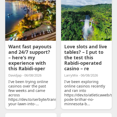
Want fast payouts
Love slots and live
and 24/7 support?
tables? – I put to
– here's my
the test this
experience with
Rabidi-operated
this Rabidi-oper
casino – re
Davidjap - 06/08/2026
LarryMix - 06/08/2026
I've been trying online
I've been exploring
casinos over the past
online casinos recently
few weeks and came
and ran into
across
https://dev.to/atleticaweb/sh
https://dev.to/serbyte/transform-
pode-brilhar-no-
your-lawn-into-...
minnesota-b...