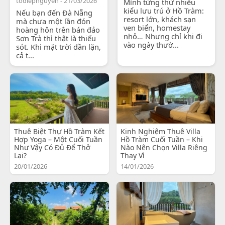
todiepnguyen - 21/03/2026
Mình từng thử nhiều
kiểu lưu trú ở Hồ Tràm:
Nếu bạn đến Đà Nẵng
resort lớn, khách sạn
mà chưa một lần đón
ven biển, homestay
hoàng hôn trên bán đảo
nhỏ… Nhưng chỉ khi đi
Sơn Trà thì thật là thiếu
vào ngày thườ...
sót. Khi mặt trời dần lặn,
cả t...
Thuê Biệt Thự Hồ Tràm Kết
Kinh Nghiệm Thuê Villa
Hợp Yoga – Một Cuối Tuần
Hồ Tràm Cuối Tuần – Khi
Như Vậy Có Đủ Để Thở
Nào Nên Chọn Villa Riêng
Lại?
Thay Vì
20/01/2026
14/01/2026