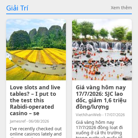
Giải Trí
Xem thêm
Love slots and live
Giá vàng hôm nay
tables? – I put to
17/7/2026: SJC lao
the test this
dốc, giảm 1,6 triệu
Rabidi-operated
đồng/lượng
casino – se
VietNhanWeb - 17/07/2026
Jamesref - 06/08/2026
Giá vàng hôm nay
17/7/2026 đồng loạt đi
I've recently checked out
xuống ở cả thị trường
online casinos lately and
trong nước và quốc tế.