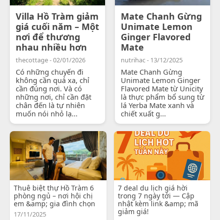
Villa Hồ Tràm giảm
Mate Chanh Gừng
giá cuối năm – Một
Unimate Lemon
nơi để thương
Ginger Flavored
nhau nhiều hơn
Mate
thecottage - 02/01/2026
nutrihac - 13/12/2025
Có những chuyến đi
Mate Chanh Gừng
không cần quá xa, chỉ
Unimate Lemon Ginger
cần đúng nơi. Và có
Flavored Mate từ Unicity
những nơi, chỉ cần đặt
là thực phẩm bổ sung từ
chân đến là tự nhiên
lá Yerba Mate xanh và
muốn nói nhỏ lạ...
chiết xuất g...
Thuê biệt thự Hồ Tràm 6
7 deal du lịch giá hời
phòng ngủ – nơi hội chị
trong 7 ngày tới — Cập
em &amp; gia đình chọn
nhật kèm link &amp; mã
giảm giá!
17/11/2025