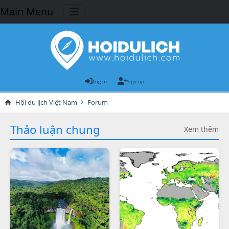
Main Menu
Log in
Sign up
Hội du lịch Việt Nam
Forum
Thảo luận chung
Xem thêm