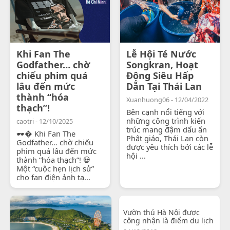
Khi Fan The
Lễ Hội Té Nước
Godfather… chờ
Songkran, Hoạt
chiếu phim quá
Động Siêu Hấp
lâu đến mức
Dẫn Tại Thái Lan
thành “hóa
Xuanhuong06 - 12/04/2022
thạch”!
Bên cạnh nổi tiếng với
những công trình kiến
caotri - 12/10/2025
trúc mang đậm dấu ấn
🕶� Khi Fan The
Phật giáo, Thái Lan còn
Godfather… chờ chiếu
được yêu thích bởi các lễ
phim quá lâu đến mức
hội ...
thành “hóa thạch”! 💀
Một “cuộc hẹn lịch sử”
cho fan điện ảnh tạ...
Vườn thú Hà Nội được
công nhận là điểm du lịch