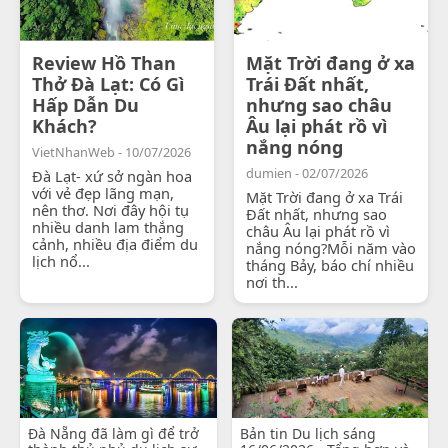
Review Hồ Than
Mặt Trời đang ở xa
Thở Đà Lạt: Có Gì
Trái Đất nhất,
Hấp Dẫn Du
nhưng sao châu
Khách?
Âu lại phát rồ vì
nắng nóng
VietNhanWeb - 10/07/2026
dumien - 02/07/2026
Đà Lạt- xứ sở ngàn hoa
với vẻ đẹp lãng mạn,
Mặt Trời đang ở xa Trái
nên thơ. Nơi đây hội tụ
Đất nhất, nhưng sao
nhiều danh lam thắng
châu Âu lại phát rồ vì
cảnh, nhiều địa điểm du
nắng nóng?Mỗi năm vào
lịch nổ...
tháng Bảy, báo chí nhiều
nơi th...
Đà Nẵng đã làm gì để trở
Bản tin Du lịch sáng