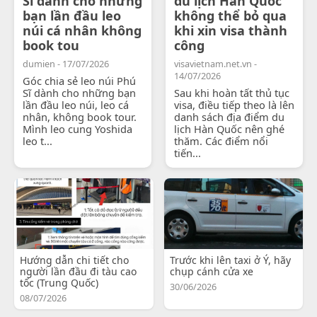
Sĩ dành cho những
du lịch Hàn Quốc
bạn lần đầu leo
không thể bỏ qua
núi cá nhân không
khi xin visa thành
book tou
công
dumien - 17/07/2026
visavietnam.net.vn -
14/07/2026
Góc chia sẻ leo núi Phú
Sĩ dành cho những bạn
Sau khi hoàn tất thủ tục
lần đầu leo núi, leo cá
visa, điều tiếp theo là lên
nhân, không book tour.
danh sách địa điểm du
Mình leo cung Yoshida
lịch Hàn Quốc nên ghé
leo t...
thăm. Các điểm nổi
tiến...
Hướng dẫn chi tiết cho
Trước khi lên taxi ở Ý, hãy
người lần đầu đi tàu cao
chụp cánh cửa xe
tốc (Trung Quốc)
30/06/2026
08/07/2026