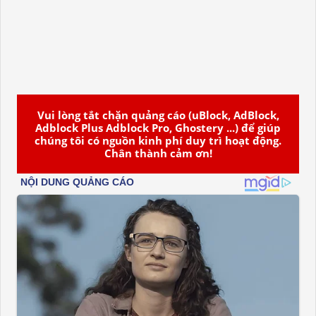
Vui lòng tắt chặn quảng cáo (uBlock, AdBlock,
Adblock Plus Adblock Pro, Ghostery ...) để giúp
chúng tôi có nguồn kinh phí duy trì hoạt động.
Chân thành cảm ơn!