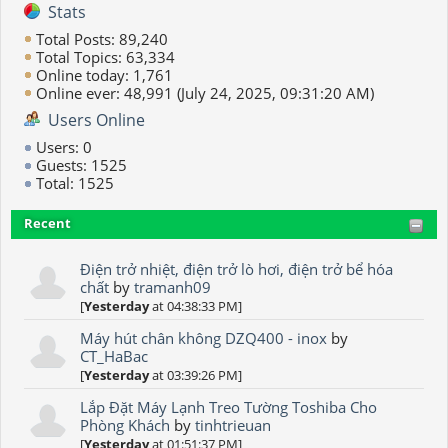
Stats
Total Posts: 89,240
Total Topics: 63,334
Online today: 1,761
Online ever: 48,991 (July 24, 2025, 09:31:20 AM)
Users Online
Users: 0
Guests: 1525
Total: 1525
Recent
Điện trở nhiệt, điện trở lò hơi, điện trở bể hóa
chất
by
tramanh09
[
Yesterday
at 04:38:33 PM]
Máy hút chân không DZQ400 - inox
by
CT_HaBac
[
Yesterday
at 03:39:26 PM]
Lắp Đặt Máy Lạnh Treo Tường Toshiba Cho
Phòng Khách
by
tinhtrieuan
[
Yesterday
at 01:51:37 PM]