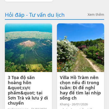
Hỏi đáp - Tư vấn du lịch
Xem thêm
3 Tọa độ săn
Villa Hồ Tràm nên
hoàng hôn
chọn nếu đi trong
&quot;cực
tuần: Đi để nghỉ
phẩm&quot; tại
hay để tìm lại nhịp
Sơn Trà và lưu ý di
sống ch
chuyển
Khang - 26/01/2026