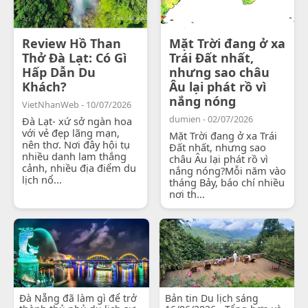
Review Hồ Than
Mặt Trời đang ở xa
Thở Đà Lạt: Có Gì
Trái Đất nhất,
Hấp Dẫn Du
nhưng sao châu
Khách?
Âu lại phát rồ vì
nắng nóng
VietNhanWeb - 10/07/2026
dumien - 02/07/2026
Đà Lạt- xứ sở ngàn hoa
với vẻ đẹp lãng mạn,
Mặt Trời đang ở xa Trái
nên thơ. Nơi đây hội tụ
Đất nhất, nhưng sao
nhiều danh lam thắng
châu Âu lại phát rồ vì
cảnh, nhiều địa điểm du
nắng nóng?Mỗi năm vào
lịch nổ...
tháng Bảy, báo chí nhiều
nơi th...
Đà Nẵng đã làm gì để trở
Bản tin Du lịch sáng