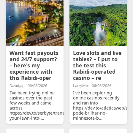
Want fast payouts
Love slots and live
and 24/7 support?
tables? – I put to
– here's my
the test this
experience with
Rabidi-operated
this Rabidi-oper
casino – re
Davidjap - 06/08/2026
LarryMix - 06/08/2026
I've been trying online
I've been exploring
casinos over the past
online casinos recently
few weeks and came
and ran into
across
https://dev.to/atleticaweb/sh
https://dev.to/serbyte/transform-
pode-brilhar-no-
your-lawn-into-...
minnesota-b...