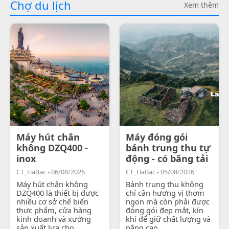
Chợ du lịch
Xem thêm
Máy hút chân
Máy đóng gói
không DZQ400 -
bánh trung thu tự
inox
động - có băng tải
CT_HaBac - 06/08/2026
CT_HaBac - 05/08/2026
Máy hút chân không
Bánh trung thu không
DZQ400 là thiết bị được
chỉ cần hương vị thơm
nhiều cơ sở chế biến
ngon mà còn phải được
thực phẩm, cửa hàng
đóng gói đẹp mắt, kín
kinh doanh và xưởng
khí để giữ chất lượng và
sản xuất lựa chọ...
nâng cao...