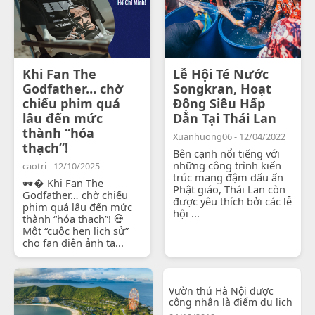
Khi Fan The
Lễ Hội Té Nước
Godfather… chờ
Songkran, Hoạt
chiếu phim quá
Động Siêu Hấp
lâu đến mức
Dẫn Tại Thái Lan
thành “hóa
Xuanhuong06 - 12/04/2022
thạch”!
Bên cạnh nổi tiếng với
những công trình kiến
caotri - 12/10/2025
trúc mang đậm dấu ấn
🕶� Khi Fan The
Phật giáo, Thái Lan còn
Godfather… chờ chiếu
được yêu thích bởi các lễ
phim quá lâu đến mức
hội ...
thành “hóa thạch”! 💀
Một “cuộc hẹn lịch sử”
cho fan điện ảnh tạ...
Vườn thú Hà Nội được
công nhận là điểm du lịch