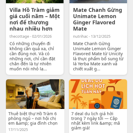
Villa Hồ Tràm giảm
Mate Chanh Gừng
giá cuối năm – Một
Unimate Lemon
nơi để thương
Ginger Flavored
nhau nhiều hơn
Mate
thecottage - 02/01/2026
nutrihac - 13/12/2025
Có những chuyến đi
Mate Chanh Gừng
không cần quá xa, chỉ
Unimate Lemon Ginger
cần đúng nơi. Và có
Flavored Mate từ Unicity
những nơi, chỉ cần đặt
là thực phẩm bổ sung từ
chân đến là tự nhiên
lá Yerba Mate xanh và
muốn nói nhỏ lạ...
chiết xuất g...
Thuê biệt thự Hồ Tràm 6
7 deal du lịch giá hời
phòng ngủ – nơi hội chị
trong 7 ngày tới — Cập
em &amp; gia đình chọn
nhật kèm link &amp; mã
giảm giá!
17/11/2025