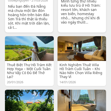
todiepnguyen - 21/03/2026
Mình từng thử nhiều
kiểu lưu trú ở Hồ Tràm:
Nếu bạn đến Đà Nẵng
resort lớn, khách sạn
mà chưa một lần đón
ven biển, homestay
hoàng hôn trên bán đảo
nhỏ… Nhưng chỉ khi đi
Sơn Trà thì thật là thiếu
vào ngày thườ...
sót. Khi mặt trời dần lặn,
cả t...
Thuê Biệt Thự Hồ Tràm Kết
Kinh Nghiệm Thuê Villa
Hợp Yoga – Một Cuối Tuần
Hồ Tràm Cuối Tuần – Khi
Như Vậy Có Đủ Để Thở
Nào Nên Chọn Villa Riêng
Lại?
Thay Vì
20/01/2026
14/01/2026