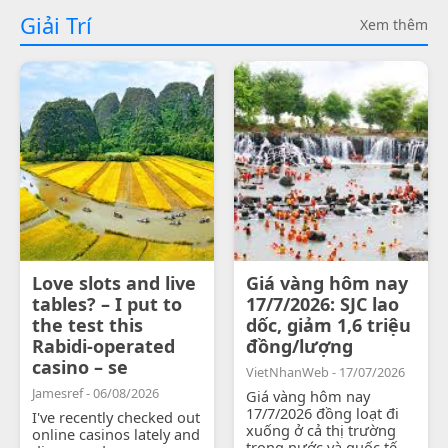
Giải Trí
Xem thêm
Love slots and live
Giá vàng hôm nay
tables? – I put to
17/7/2026: SJC lao
the test this
dốc, giảm 1,6 triệu
Rabidi-operated
đồng/lượng
casino – se
VietNhanWeb - 17/07/2026
Jamesref - 06/08/2026
Giá vàng hôm nay
17/7/2026 đồng loạt đi
I've recently checked out
xuống ở cả thị trường
online casinos lately and
trong nước và quốc tế.