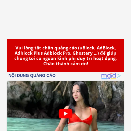
Vui lòng tắt chặn quảng cáo (uBlock, AdBlock,
Adblock Plus Adblock Pro, Ghostery ...) để giúp
chúng tôi có nguồn kinh phí duy trì hoạt động.
Chân thành cảm ơn!