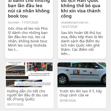
Sĩ dành cho những
du lịch Hàn Quốc
bạn lần đầu leo
không thể bỏ qua
núi cá nhân không
khi xin visa thành
book tou
công
dumien - 17/07/2026
visavietnam.net.vn -
14/07/2026
Góc chia sẻ leo núi Phú
Sĩ dành cho những bạn
Sau khi hoàn tất thủ tục
lần đầu leo núi, leo cá
visa, điều tiếp theo là lên
nhân, không book tour.
danh sách địa điểm du
Mình leo cung Yoshida
lịch Hàn Quốc nên ghé
leo t...
thăm. Các điểm nổi
tiến...
Hướng dẫn chi tiết cho
Trước khi lên taxi ở Ý, hãy
người lần đầu đi tàu cao
chụp cánh cửa xe
tốc (Trung Quốc)
30/06/2026
08/07/2026