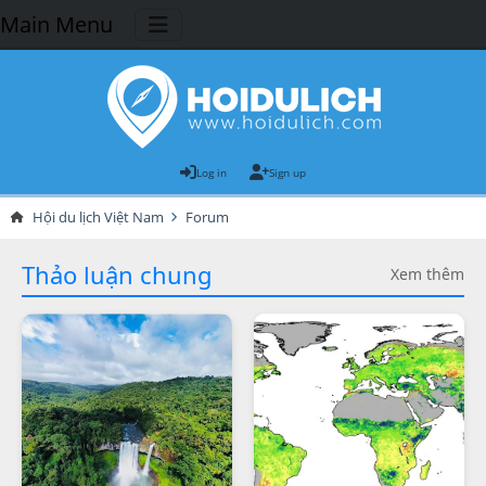
Main Menu
Log in
Sign up
Hội du lịch Việt Nam
Forum
Thảo luận chung
Xem thêm