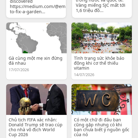
discovered
Vàng miếng SJC mất tới
https://medium.com/@emilyjohnsonready/how-
1,6 triệu đồ...
to-fix-a-garden...
Gà cùng một mẹ xin đừng
Tình trạng sức khỏe báo
đá nhau
động khi cơ thể thiếu
vitamin
17/07/2026
14/07/2026
Chủ tịch FIFA xác nhận:
Có một chữ đi đâu bạn
Donald Trump sẽ trao cúp
cũng gặp nhưng có khi
cho nhà vô địch World
bạn chưa biết ý nguồn gốc
Cup 2026
của nó