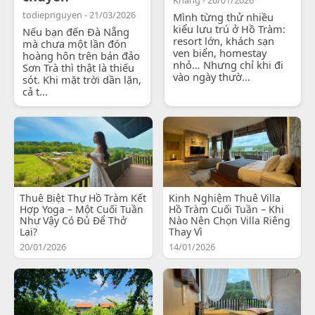
todiepnguyen - 21/03/2026
Mình từng thử nhiều
kiểu lưu trú ở Hồ Tràm:
Nếu bạn đến Đà Nẵng
resort lớn, khách sạn
mà chưa một lần đón
ven biển, homestay
hoàng hôn trên bán đảo
nhỏ… Nhưng chỉ khi đi
Sơn Trà thì thật là thiếu
vào ngày thườ...
sót. Khi mặt trời dần lặn,
cả t...
Thuê Biệt Thự Hồ Tràm Kết
Kinh Nghiệm Thuê Villa
Hợp Yoga – Một Cuối Tuần
Hồ Tràm Cuối Tuần – Khi
Như Vậy Có Đủ Để Thở
Nào Nên Chọn Villa Riêng
Lại?
Thay Vì
20/01/2026
14/01/2026