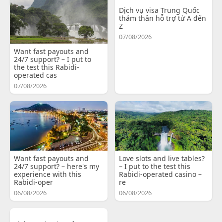
Dịch vụ visa Trung Quốc
thăm thân hỗ trợ từ A đến
Z
07/08/2026
Want fast payouts and
24/7 support? – I put to
the test this Rabidi-
operated cas
07/08/2026
Want fast payouts and
Love slots and live tables?
24/7 support? – here's my
– I put to the test this
experience with this
Rabidi-operated casino –
Rabidi-oper
re
06/08/2026
06/08/2026