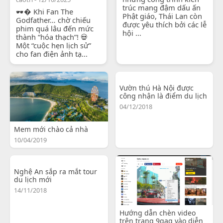
trúc mang đậm dấu ấn
🕶� Khi Fan The
Phật giáo, Thái Lan còn
Godfather… chờ chiếu
được yêu thích bởi các lễ
phim quá lâu đến mức
hội ...
thành “hóa thạch”! 💀
Một “cuộc hẹn lịch sử”
cho fan điện ảnh tạ...
Vườn thú Hà Nội được
công nhận là điểm du lịch
04/12/2018
Mem mới chào cả nhà
10/04/2019
Nghệ An sắp ra mắt tour
du lịch mới
14/11/2018
Hướng dẫn chèn video
trên trang 9gag vào diễn