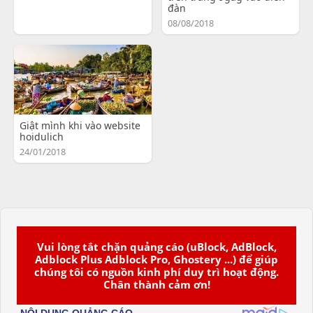
đàn
08/08/2018
Giật mình khi vào website
hoidulich
24/01/2018
Vui lòng tắt chặn quảng cáo (uBlock, AdBlock,
Adblock Plus Adblock Pro, Ghostery ...) để giúp
chúng tôi có nguồn kinh phí duy trì hoạt động.
Chân thành cảm ơn!