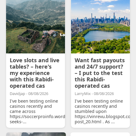
Love slots and live
Want fast payouts
tables? – here's
and 24/7 support?
my experience
– I put to the test
with this Rabidi-
this Rabidi-
operated cas
operated cas
Davidjap - 08/08/2026
LarryMix - 08/08/2026
I've been testing online
I've been testing online
casinos recently and
casinos recently and
came across
stumbled upon
https://soccerproinfo.wordpress.com/2026/07/11/courtois-
https://vinrevu.blogspot.com
seeks-...
post_20.html . As ...