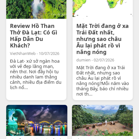
Review Hồ Than
Mặt Trời đang ở xa
Thở Đà Lạt: Có Gì
Trái Đất nhất,
Hấp Dẫn Du
nhưng sao châu
Khách?
Âu lại phát rồ vì
nắng nóng
VietNhanWeb - 10/07/2026
dumien - 02/07/2026
Đà Lạt- xứ sở ngàn hoa
với vẻ đẹp lãng mạn,
Mặt Trời đang ở xa Trái
nên thơ. Nơi đây hội tụ
Đất nhất, nhưng sao
nhiều danh lam thắng
châu Âu lại phát rồ vì
cảnh, nhiều địa điểm du
nắng nóng?Mỗi năm vào
lịch nổ...
tháng Bảy, báo chí nhiều
nơi th...