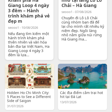
Giang Loop 4 ngày
Chải – Hà Giang
3 đêm – Hành
seooo1 - 07/08/2026
trình khám phá vẻ
Chuyến đi Lô Lô Chải
đẹp m
cùng nhóm bạn đã để
lại cho mình rất nhiều kỷ
seooo1 - 10/08/2026
niệm đẹp. Ngôi làng
Nếu đang tìm kiếm một
nhỏ nằm giữa núi rừng
hành trình khám phá
Hà Giang ma...
thiên nhiên và văn hóa
bản địa tại Việt Nam, Ha
Giang Loop 4 ngày 3
đêm là lựa...
Hidden Ho Chi Minh City:
Các địa điểm cắm trại hot
5 Places to See a Different
hit tại Đà Lạt
Side of Saigon
13/07/2026
31/07/2026