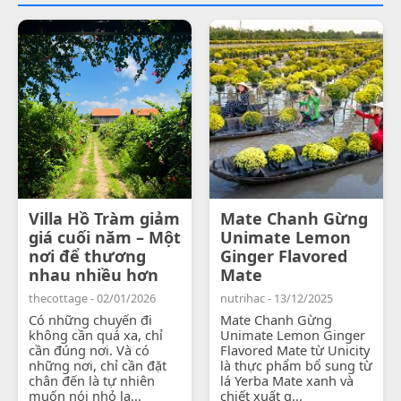
Villa Hồ Tràm giảm
Mate Chanh Gừng
giá cuối năm – Một
Unimate Lemon
nơi để thương
Ginger Flavored
nhau nhiều hơn
Mate
thecottage - 02/01/2026
nutrihac - 13/12/2025
Có những chuyến đi
Mate Chanh Gừng
không cần quá xa, chỉ
Unimate Lemon Ginger
cần đúng nơi. Và có
Flavored Mate từ Unicity
những nơi, chỉ cần đặt
là thực phẩm bổ sung từ
chân đến là tự nhiên
lá Yerba Mate xanh và
muốn nói nhỏ lạ...
chiết xuất g...