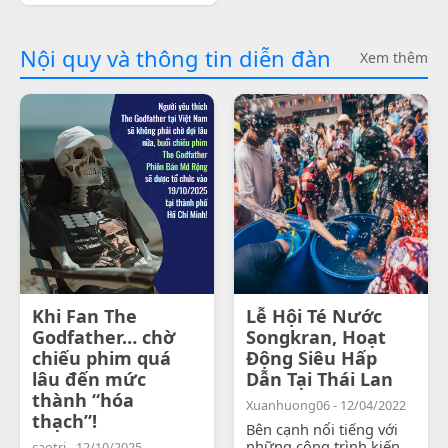
Nội quy và thông tin diễn đàn
Xem thêm
Khi Fan The
Lễ Hội Té Nước
Godfather… chờ
Songkran, Hoạt
chiếu phim quá
Động Siêu Hấp
lâu đến mức
Dẫn Tại Thái Lan
thành “hóa
Xuanhuong06 - 12/04/2022
thạch”!
Bên cạnh nổi tiếng với
những công trình kiến
caotri - 12/10/2025