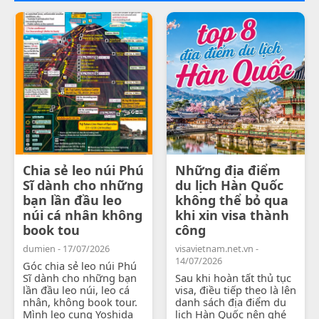
Chia sẻ leo núi Phú
Những địa điểm
Sĩ dành cho những
du lịch Hàn Quốc
bạn lần đầu leo
không thể bỏ qua
núi cá nhân không
khi xin visa thành
book tou
công
dumien - 17/07/2026
visavietnam.net.vn -
14/07/2026
Góc chia sẻ leo núi Phú
Sĩ dành cho những bạn
Sau khi hoàn tất thủ tục
lần đầu leo núi, leo cá
visa, điều tiếp theo là lên
nhân, không book tour.
danh sách địa điểm du
Mình leo cung Yoshida
lịch Hàn Quốc nên ghé