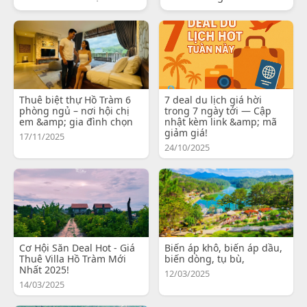
Thuê biệt thự Hồ Tràm 6
7 deal du lịch giá hời
phòng ngủ – nơi hội chị
trong 7 ngày tới — Cập
em &amp; gia đình chọn
nhật kèm link &amp; mã
giảm giá!
17/11/2025
24/10/2025
Cơ Hội Săn Deal Hot - Giá
Biến áp khô, biến áp dầu,
Thuê Villa Hồ Tràm Mới
biến dòng, tụ bù,
Nhất 2025!
12/03/2025
14/03/2025