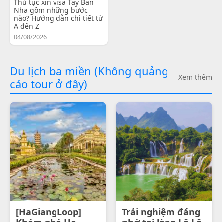
Thủ tục xin visa Tây Ban
Nha gồm những bước
nào? Hướng dẫn chi tiết từ
A đến Z
04/08/2026
Du lịch ba miền (Không quảng
Xem thêm
cáo tour ở đây)
[HaGiangLoop]
Trải nghiệm đáng
Khám phá Ha
nhớ tại làng Lô Lô