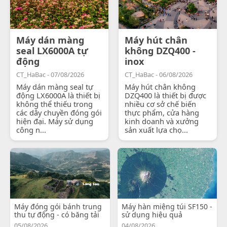
Máy dán màng
Máy hút chân
seal LX6000A tự
không DZQ400 -
động
inox
CT_HaBac - 07/08/2026
CT_HaBac - 06/08/2026
Máy dán màng seal tự
Máy hút chân không
động LX6000A là thiết bị
DZQ400 là thiết bị được
không thể thiếu trong
nhiều cơ sở chế biến
các dây chuyền đóng gói
thực phẩm, cửa hàng
hiện đại. Máy sử dụng
kinh doanh và xưởng
công n...
sản xuất lựa chọ...
Máy đóng gói bánh trung
Máy hàn miệng túi SF150 -
thu tự động - có băng tải
sử dụng hiệu quả
05/08/2026
04/08/2026