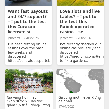
Want fast payouts
Love slots and live
and 24/7 support?
tables? – I put to
– I put to the test
the test this
this Curacao-
Rabidi-operated
licensed si
casino – se
Jamesref - 08/08/2026
Jamesref - 06/08/2026
I've been testing online
I've recently checked out
casinos over the past
online casinos lately and
few weeks and
discovered
discovered
https://medium.com/@emily
https://centraldoesportebr.substack.com/p/cucure...
to-fix-a-garden...
Giá vàng hôm nay
Gà cùng một mẹ xin đừng
17/7/2026: SJC lao dốc,
đá nhau
giảm 1,6 triệu đồng/lượng
17/07/2026