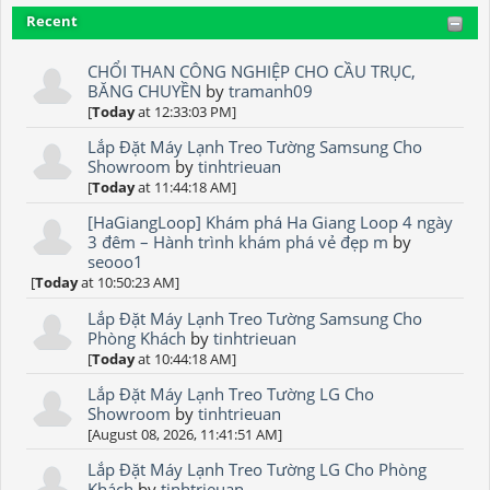
Recent
CHỔI THAN CÔNG NGHIỆP CHO CẦU TRỤC,
BĂNG CHUYỀN
by
tramanh09
[
Today
at 12:33:03 PM]
Lắp Đặt Máy Lạnh Treo Tường Samsung Cho
Showroom
by
tinhtrieuan
[
Today
at 11:44:18 AM]
[HaGiangLoop] Khám phá Ha Giang Loop 4 ngày
3 đêm – Hành trình khám phá vẻ đẹp m
by
seooo1
[
Today
at 10:50:23 AM]
Lắp Đặt Máy Lạnh Treo Tường Samsung Cho
Phòng Khách
by
tinhtrieuan
[
Today
at 10:44:18 AM]
Lắp Đặt Máy Lạnh Treo Tường LG Cho
Showroom
by
tinhtrieuan
[August 08, 2026, 11:41:51 AM]
Lắp Đặt Máy Lạnh Treo Tường LG Cho Phòng
Khách
by
tinhtrieuan