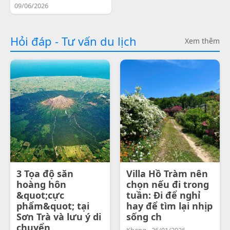
09/06/2026
Hỏi đáp - Tư vấn du lịch
Xem thêm
3 Tọa độ săn
Villa Hồ Tràm nên
hoàng hôn
chọn nếu đi trong
&quot;cực
tuần: Đi để nghỉ
phẩm&quot; tại
hay để tìm lại nhịp
Sơn Trà và lưu ý di
sống ch
chuyển
Khang - 26/01/2026