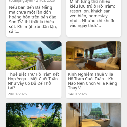
todiepnguyen - 21/03/2026
Mình từng thử nhiều
kiểu lưu trú ở Hồ Tràm:
Nếu bạn đến Đà Nẵng
resort lớn, khách sạn
mà chưa một lần đón
ven biển, homestay
hoàng hôn trên bán đảo
nhỏ… Nhưng chỉ khi đi
Sơn Trà thì thật là thiếu
vào ngày thườ...
sót. Khi mặt trời dần lặn,
cả t...
Thuê Biệt Thự Hồ Tràm Kết
Kinh Nghiệm Thuê Villa
Hợp Yoga – Một Cuối Tuần
Hồ Tràm Cuối Tuần – Khi
Như Vậy Có Đủ Để Thở
Nào Nên Chọn Villa Riêng
Lại?
Thay Vì
20/01/2026
14/01/2026