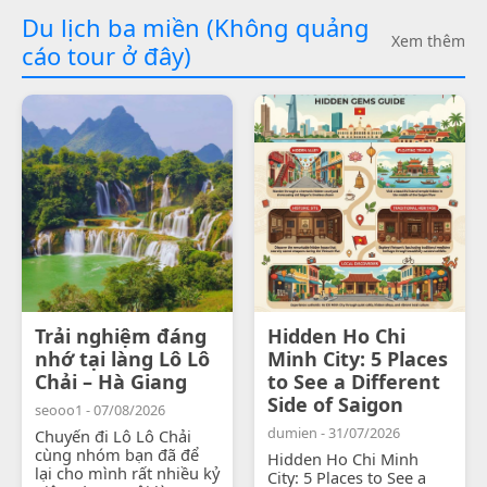
Du lịch ba miền (Không quảng
Xem thêm
cáo tour ở đây)
Trải nghiệm đáng
Hidden Ho Chi
nhớ tại làng Lô Lô
Minh City: 5 Places
Chải – Hà Giang
to See a Different
Side of Saigon
seooo1 - 07/08/2026
dumien - 31/07/2026
Chuyến đi Lô Lô Chải
cùng nhóm bạn đã để
Hidden Ho Chi Minh
lại cho mình rất nhiều kỷ
City: 5 Places to See a