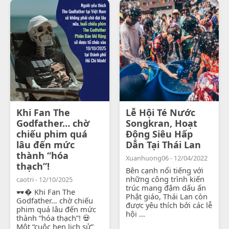
Khi Fan The
Lễ Hội Té Nước
Godfather… chờ
Songkran, Hoạt
chiếu phim quá
Động Siêu Hấp
lâu đến mức
Dẫn Tại Thái Lan
thành “hóa
Xuanhuong06 - 12/04/2022
thạch”!
Bên cạnh nổi tiếng với
những công trình kiến
caotri - 12/10/2025
trúc mang đậm dấu ấn
🕶� Khi Fan The
Phật giáo, Thái Lan còn
Godfather… chờ chiếu
được yêu thích bởi các lễ
phim quá lâu đến mức
hội ...
thành “hóa thạch”! 💀
Một “cuộc hẹn lịch sử”