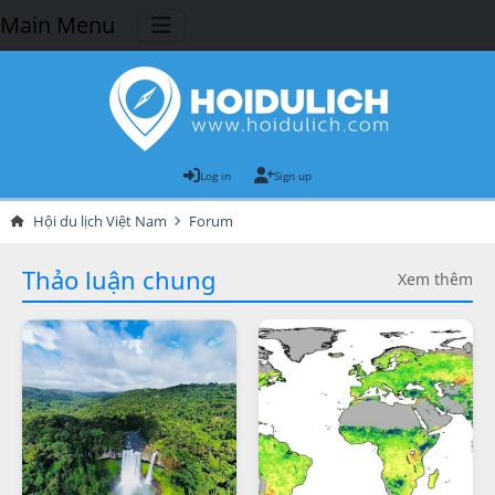
Main Menu
Log in
Sign up
Hội du lịch Việt Nam
Forum
Thảo luận chung
Xem thêm