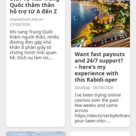
Quốc thăm thân
hỗ trợ từ A đến Z
visavietnam.net.vn -
07/08/2026
Khi sang Trung Quốc
thăm người thân, nhiều
đương đơn gặp khó
khăn ở phần giấy tờ
chứng minh mối quan
Want fast payouts
hệ. Dịch vụ làm vis...
and 24/7 support?
– here's my
experience with
this Rabidi-oper
Davidjap - 06/08/2026
I've been trying online
casinos over the past
few weeks and came
across
https://dev.to/serbyte/transf
your-lawn-into-...