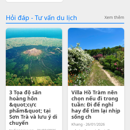
Hỏi đáp - Tư vấn du lịch
Xem thêm
3 Tọa độ săn
Villa Hồ Tràm nên
hoàng hôn
chọn nếu đi trong
&quot;cực
tuần: Đi để nghỉ
phẩm&quot; tại
hay để tìm lại nhịp
Sơn Trà và lưu ý di
sống ch
chuyển
Khang - 26/01/2026