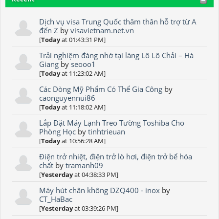
Dịch vụ visa Trung Quốc thăm thân hỗ trợ từ A
đến Z
by
visavietnam.net.vn
[
Today
at 01:43:31 PM]
Trải nghiệm đáng nhớ tại làng Lô Lô Chải – Hà
Giang
by
seooo1
[
Today
at 11:23:02 AM]
Các Dòng Mỹ Phẩm Có Thể Gia Công
by
caonguyennui86
[
Today
at 11:18:02 AM]
Lắp Đặt Máy Lạnh Treo Tường Toshiba Cho
Phòng Học
by
tinhtrieuan
[
Today
at 10:56:28 AM]
Điện trở nhiệt, điện trở lò hơi, điện trở bể hóa
chất
by
tramanh09
[
Yesterday
at 04:38:33 PM]
Máy hút chân không DZQ400 - inox
by
CT_HaBac
[
Yesterday
at 03:39:26 PM]