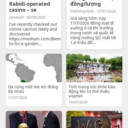
Rabidi-operated
đồng/lượng
casino – se
VietNhanWeb - 17/07/2026
Jamesref - 06/08/2026
Giá vàng hôm nay
17/7/2026 đồng loạt đi
I've recently checked out
xuống ở cả thị trường
online casinos lately and
trong nước và quốc tế.
discovered
Vàng miếng SJC mất tới
https://medium.com/@emilyjohnsonready/how-
1,6 triệu đồ...
to-fix-a-garden...
Gà cùng một mẹ xin đừng
Tình trạng sức khỏe báo
đá nhau
động khi cơ thể thiếu
vitamin
17/07/2026
14/07/2026