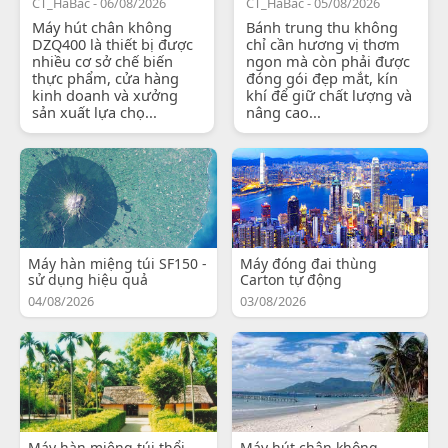
CT_HaBac - 06/08/2026
CT_HaBac - 05/08/2026
Máy hút chân không
Bánh trung thu không
DZQ400 là thiết bị được
chỉ cần hương vị thơm
nhiều cơ sở chế biến
ngon mà còn phải được
thực phẩm, cửa hàng
đóng gói đẹp mắt, kín
kinh doanh và xưởng
khí để giữ chất lượng và
sản xuất lựa chọ...
nâng cao...
Máy hàn miệng túi SF150 -
Máy đóng đai thùng
sử dụng hiệu quả
Carton tự động
04/08/2026
03/08/2026
Máy hàn miệng túi thổi
Máy hút chân không