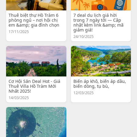
Thuê biệt thự Hồ Tràm 6
7 deal du lịch giá hời
phòng ngủ – nơi hội chị
trong 7 ngày tới — Cập
em &amp; gia đình chọn
nhật kèm link &amp; mã
giảm giá!
17/11/2025
24/10/2025
Cơ Hội Săn Deal Hot - Giá
Biến áp khô, biến áp dầu,
Thuê Villa Hồ Tràm Mới
biến dòng, tụ bù,
Nhất 2025!
12/03/2025
14/03/2025