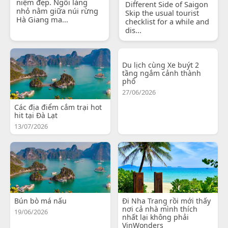
niệm đẹp. Ngôi làng
Different Side of Saigon
nhỏ nằm giữa núi rừng
Skip the usual tourist
Hà Giang ma...
checklist for a while and
dis...
Du lịch cùng Xe buýt 2
tầng ngắm cảnh thành
phố
27/06/2026
Các địa điểm cắm trại hot
hit tại Đà Lạt
13/07/2026
Bún bò má nấu
Đi Nha Trang rồi mới thấy
nơi cả nhà mình thích
19/06/2026
nhất lại không phải
VinWonders