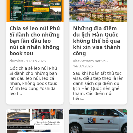
Chia sẻ leo núi Phú
Những địa điểm
Sĩ dành cho những
du lịch Hàn Quốc
bạn lần đầu leo
không thể bỏ qua
núi cá nhân không
khi xin visa thành
book tou
công
dumien - 17/07/2026
visavietnam.net.vn -
14/07/2026
Góc chia sẻ leo núi Phú
Sĩ dành cho những bạn
Sau khi hoàn tất thủ tục
lần đầu leo núi, leo cá
visa, điều tiếp theo là lên
nhân, không book tour.
danh sách địa điểm du
Mình leo cung Yoshida
lịch Hàn Quốc nên ghé
leo t...
thăm. Các điểm nổi
tiến...