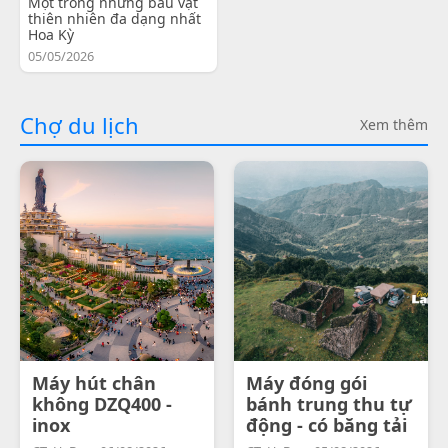
Một trong những báu vật
thiên nhiên đa dạng nhất
Hoa Kỳ
05/05/2026
Chợ du lịch
Xem thêm
Máy hút chân
Máy đóng gói
không DZQ400 -
bánh trung thu tự
inox
động - có băng tải