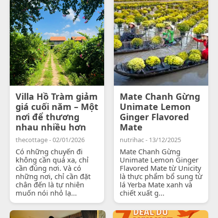
Villa Hồ Tràm giảm
Mate Chanh Gừng
giá cuối năm – Một
Unimate Lemon
nơi để thương
Ginger Flavored
nhau nhiều hơn
Mate
thecottage - 02/01/2026
nutrihac - 13/12/2025
Có những chuyến đi
Mate Chanh Gừng
không cần quá xa, chỉ
Unimate Lemon Ginger
cần đúng nơi. Và có
Flavored Mate từ Unicity
những nơi, chỉ cần đặt
là thực phẩm bổ sung từ
chân đến là tự nhiên
lá Yerba Mate xanh và
muốn nói nhỏ lạ...
chiết xuất g...