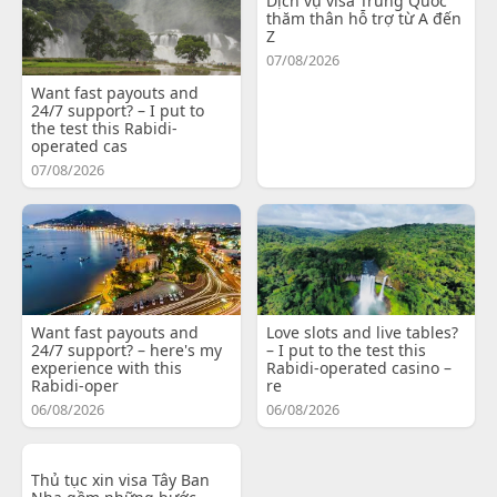
Dịch vụ visa Trung Quốc
thăm thân hỗ trợ từ A đến
Z
07/08/2026
Want fast payouts and
24/7 support? – I put to
the test this Rabidi-
operated cas
07/08/2026
Want fast payouts and
Love slots and live tables?
24/7 support? – here's my
– I put to the test this
experience with this
Rabidi-operated casino –
Rabidi-oper
re
06/08/2026
06/08/2026
Thủ tục xin visa Tây Ban