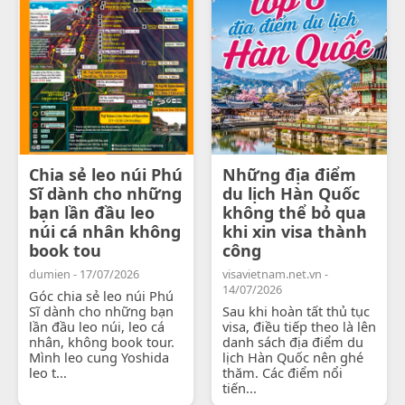
Chia sẻ leo núi Phú
Những địa điểm
Sĩ dành cho những
du lịch Hàn Quốc
bạn lần đầu leo
không thể bỏ qua
núi cá nhân không
khi xin visa thành
book tou
công
dumien - 17/07/2026
visavietnam.net.vn -
14/07/2026
Góc chia sẻ leo núi Phú
Sĩ dành cho những bạn
Sau khi hoàn tất thủ tục
lần đầu leo núi, leo cá
visa, điều tiếp theo là lên
nhân, không book tour.
danh sách địa điểm du
Mình leo cung Yoshida
lịch Hàn Quốc nên ghé
leo t...
thăm. Các điểm nổi
tiến...