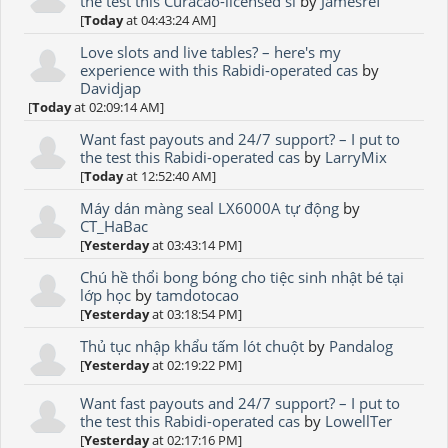
the test this Curacao-licensed si
by
Jamesref
[
Today
at 04:43:24 AM]
Love slots and live tables? – here's my
experience with this Rabidi-operated cas
by
Davidjap
[
Today
at 02:09:14 AM]
Want fast payouts and 24/7 support? – I put to
the test this Rabidi-operated cas
by
LarryMix
[
Today
at 12:52:40 AM]
Máy dán màng seal LX6000A tự động
by
CT_HaBac
[
Yesterday
at 03:43:14 PM]
Chú hề thổi bong bóng cho tiệc sinh nhật bé tại
lớp học
by
tamdotocao
[
Yesterday
at 03:18:54 PM]
Thủ tục nhập khẩu tấm lót chuột
by
Pandalog
[
Yesterday
at 02:19:22 PM]
Want fast payouts and 24/7 support? – I put to
the test this Rabidi-operated cas
by
LowellTer
[
Yesterday
at 02:17:16 PM]