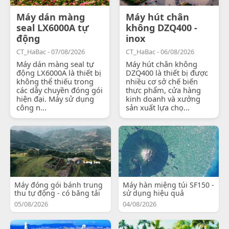
Máy dán màng
Máy hút chân
seal LX6000A tự
không DZQ400 -
động
inox
CT_HaBac - 07/08/2026
CT_HaBac - 06/08/2026
Máy dán màng seal tự
Máy hút chân không
động LX6000A là thiết bị
DZQ400 là thiết bị được
không thể thiếu trong
nhiều cơ sở chế biến
các dây chuyền đóng gói
thực phẩm, cửa hàng
hiện đại. Máy sử dụng
kinh doanh và xưởng
công n...
sản xuất lựa chọ...
Máy đóng gói bánh trung
Máy hàn miệng túi SF150 -
thu tự động - có băng tải
sử dụng hiệu quả
05/08/2026
04/08/2026