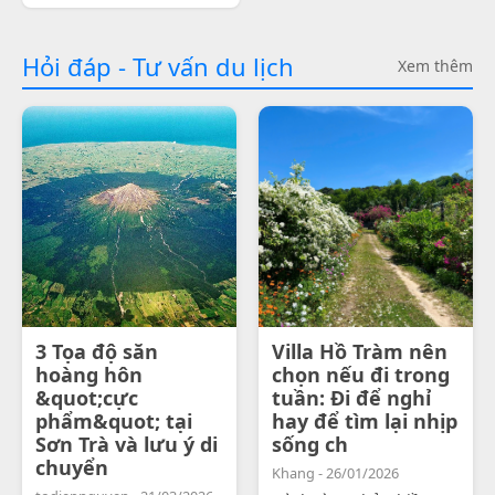
Hỏi đáp - Tư vấn du lịch
Xem thêm
3 Tọa độ săn
Villa Hồ Tràm nên
hoàng hôn
chọn nếu đi trong
&quot;cực
tuần: Đi để nghỉ
phẩm&quot; tại
hay để tìm lại nhịp
Sơn Trà và lưu ý di
sống ch
chuyển
Khang - 26/01/2026