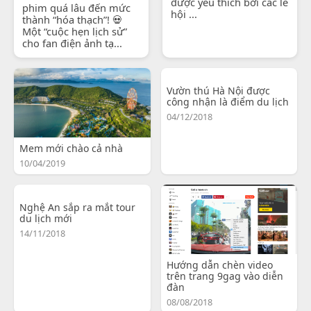
được yêu thích bởi các lễ
phim quá lâu đến mức
hội ...
thành “hóa thạch”! 💀
Một “cuộc hẹn lịch sử”
cho fan điện ảnh tạ...
Vườn thú Hà Nội được
công nhận là điểm du lịch
04/12/2018
Mem mới chào cả nhà
10/04/2019
Nghệ An sắp ra mắt tour
du lịch mới
14/11/2018
Hướng dẫn chèn video
trên trang 9gag vào diễn
đàn
08/08/2018