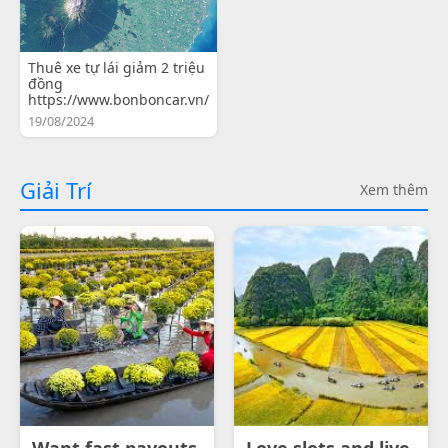
Thuê xe tự lái giảm 2 triệu
đồng
https://www.bonboncar.vn/
19/08/2024
Giải Trí
Xem thêm
Want fast payouts
Love slots and live