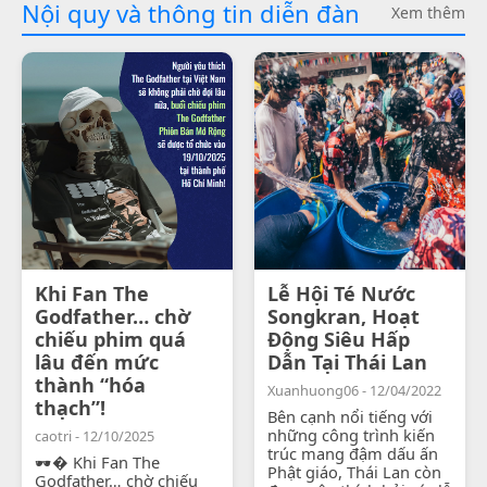
Nội quy và thông tin diễn đàn
Xem thêm
Khi Fan The
Lễ Hội Té Nước
Godfather… chờ
Songkran, Hoạt
chiếu phim quá
Động Siêu Hấp
lâu đến mức
Dẫn Tại Thái Lan
thành “hóa
Xuanhuong06 - 12/04/2022
thạch”!
Bên cạnh nổi tiếng với
những công trình kiến
caotri - 12/10/2025
trúc mang đậm dấu ấn
🕶� Khi Fan The
Phật giáo, Thái Lan còn
Godfather… chờ chiếu