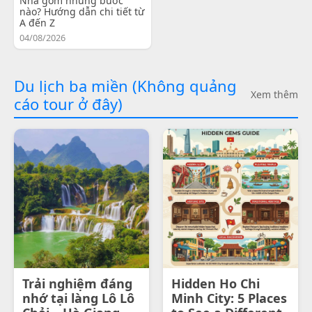
Nha gồm những bước
nào? Hướng dẫn chi tiết từ
A đến Z
04/08/2026
Du lịch ba miền (Không quảng
Xem thêm
cáo tour ở đây)
Trải nghiệm đáng
Hidden Ho Chi
nhớ tại làng Lô Lô
Minh City: 5 Places