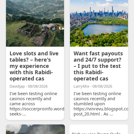
Love slots and live
Want fast payouts
tables? – here's
and 24/7 support?
my experience
– I put to the test
with this Rabidi-
this Rabidi-
operated cas
operated cas
Davidjap - 08/08/2026
LarryMix - 08/08/2026
I've been testing online
I've been testing online
casinos recently and
casinos recently and
came across
stumbled upon
https://soccerproinfo.wordpress.com/2026/07/11/courtois-
https://vinrevu.blogspot.com
seeks-...
post_20.html . As ...