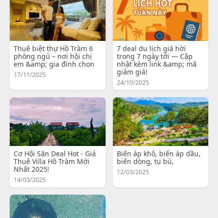
Thuê biệt thự Hồ Tràm 6
7 deal du lịch giá hời
phòng ngủ – nơi hội chị
trong 7 ngày tới — Cập
em &amp; gia đình chọn
nhật kèm link &amp; mã
giảm giá!
17/11/2025
24/10/2025
Cơ Hội Săn Deal Hot - Giá
Biến áp khô, biến áp dầu,
Thuê Villa Hồ Tràm Mới
biến dòng, tụ bù,
Nhất 2025!
12/03/2025
14/03/2025