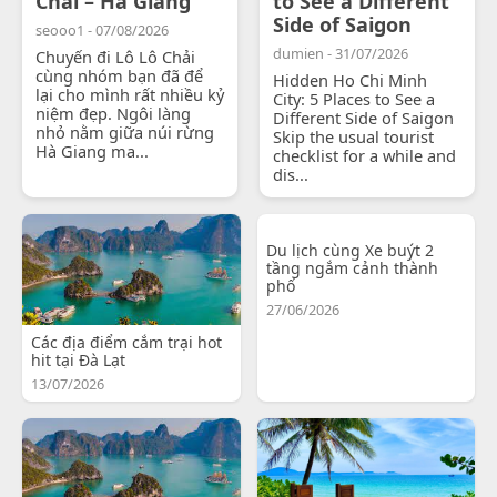
Chải – Hà Giang
to See a Different
Side of Saigon
seooo1 - 07/08/2026
dumien - 31/07/2026
Chuyến đi Lô Lô Chải
cùng nhóm bạn đã để
Hidden Ho Chi Minh
lại cho mình rất nhiều kỷ
City: 5 Places to See a
niệm đẹp. Ngôi làng
Different Side of Saigon
nhỏ nằm giữa núi rừng
Skip the usual tourist
Hà Giang ma...
checklist for a while and
dis...
Du lịch cùng Xe buýt 2
tầng ngắm cảnh thành
phố
27/06/2026
Các địa điểm cắm trại hot
hit tại Đà Lạt
13/07/2026