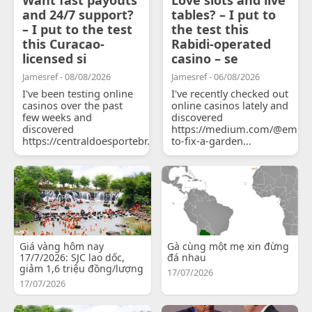
and 24/7 support?
tables? – I put to
– I put to the test
the test this
this Curacao-
Rabidi-operated
licensed si
casino – se
Jamesref - 08/08/2026
Jamesref - 06/08/2026
I've been testing online
I've recently checked out
casinos over the past
online casinos lately and
few weeks and
discovered
discovered
https://medium.com/@emily
https://centraldoesportebr.substack.com/p/cucure...
to-fix-a-garden...
Giá vàng hôm nay
Gà cùng một mẹ xin đừng
17/7/2026: SJC lao dốc,
đá nhau
giảm 1,6 triệu đồng/lượng
17/07/2026
17/07/2026