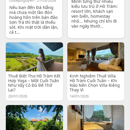
todiepnguyen - 21/03/2026
Mình từng thử nhiều
kiểu lưu trú ở Hồ Tràm:
Nếu bạn đến Đà Nẵng
resort lớn, khách sạn
mà chưa một lần đón
ven biển, homestay
hoàng hôn trên bán đảo
nhỏ… Nhưng chỉ khi đi
Sơn Trà thì thật là thiếu
vào ngày thườ...
sót. Khi mặt trời dần lặn,
cả t...
Thuê Biệt Thự Hồ Tràm Kết
Kinh Nghiệm Thuê Villa
Hợp Yoga – Một Cuối Tuần
Hồ Tràm Cuối Tuần – Khi
Như Vậy Có Đủ Để Thở
Nào Nên Chọn Villa Riêng
Lại?
Thay Vì
20/01/2026
14/01/2026