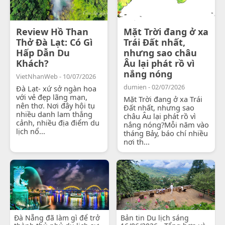
Review Hồ Than
Mặt Trời đang ở xa
Thở Đà Lạt: Có Gì
Trái Đất nhất,
Hấp Dẫn Du
nhưng sao châu
Khách?
Âu lại phát rồ vì
nắng nóng
VietNhanWeb - 10/07/2026
dumien - 02/07/2026
Đà Lạt- xứ sở ngàn hoa
với vẻ đẹp lãng mạn,
Mặt Trời đang ở xa Trái
nên thơ. Nơi đây hội tụ
Đất nhất, nhưng sao
nhiều danh lam thắng
châu Âu lại phát rồ vì
cảnh, nhiều địa điểm du
nắng nóng?Mỗi năm vào
lịch nổ...
tháng Bảy, báo chí nhiều
nơi th...
Đà Nẵng đã làm gì để trở
Bản tin Du lịch sáng