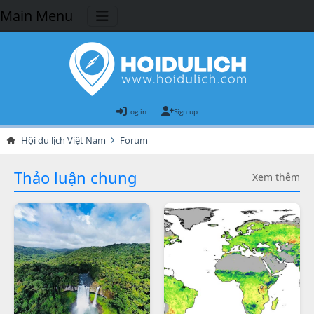
Main Menu
Log in
Sign up
Hội du lịch Việt Nam
Forum
Thảo luận chung
Xem thêm